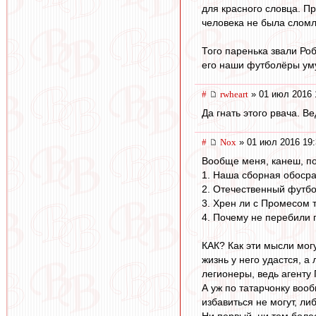
для красного словца. П
человека не была сломл
Того паренька звали Ро
его наши футболёры уму-
#
rwheart
» 01 июл 2016 
Да гнать этого рвача. Ве
#
Nox
» 01 июл 2016 19:
Вообще меня, канеш, по
1. Наша сборная обосра
2. Отечественный футбо
3. Хрен ли с Промесом т
4. Почему не перебили 
КАК? Как эти мысли могу
жизнь у него удастся, а
легионеры, ведь агенту
А уж по татарчонку воо
избавиться не могут, л
Ни первый, ни тем боле