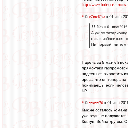
http://www.bobsoccer.ru/us
#
zZmeIOka
» 01 июл 201
Nox » 01 июл 2016
А уж по татарчонку
никак избавиться н
Ни первый, ни тем
Парень за 5 матчей пока
прямо-таки газпромовск
надеешься вырастить из 
ересь, что он теперь на
понимаешь, если человек
ЧР.
#
vvovv70
» 01 июл 2016
Кмк,не осталось команд
уже ведь не получается
Ковтун. Война кругом. О