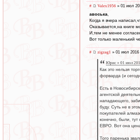
#
Valex1956
» 01 июл 20
авоська
,
Когда я вчера написал,
Оказывается,на книге мо
И,тем не менее согласен
Вот только маленький че
#
zigzag1
» 01 июл 2016 
Юрис » 01 июл 201
Как это нельзя тор
форварда (и сегодн
Есть в Новосибирс
агентской деятель
нападающего, забив
буду. Суть не в эт
покупателей алмазо
конечно, были, тут
ЕВРО. Вот она цена
Того паренька звал