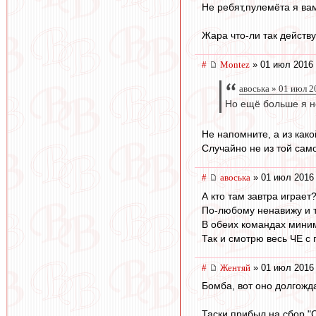
Не ребят,пулемёта я ва
Жара что-ли так действ
#
Montez
» 01 июл 2016 
авоська » 01 июл 2
Но ещё больше я н
Не напомните, а из как
Случайно не из той сам
#
авоська
» 01 июл 2016 
А кто там завтра играет
По-любому ненавижу и т
В обеих командах миним
Так и смотрю весь ЧЕ с
#
Жентяй
» 01 июл 2016 
Бомба, вот оно долгожд
Таски прибыл на сбор "