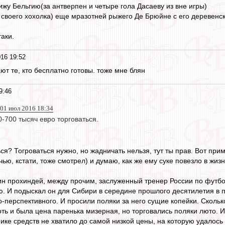
жу Бельгию(за антверпен и четыре гола Дасаеву из вне игры)
 своего хохолка) еще мразотней рыжего Де Брюйне с его деревенс
аки.
16 19:52
ают те, кто бесплатно готовы. тоже мне блян
9:46
01 июл 2016 18:34
0-700 тысяч евро торговаться.
ься? Тогроваться нужно, но жадничать нельзя, тут ты прав. Вот пр
ью, кстати, тоже смотрел) и думаю, как же ему суке повезло в жизн
ин прохиндей, между прочим, заслуженный тренер России по футб
ю. И подыскал он для Сибири в середине прошлого десятилетия в 
перспективного. И просили поляки за него сущие копейки. Сколько 
 хоть и была цена паренька мизерная, но торговались поляки люто. 
ке средств не хватило до самой низкой цены, на которую удалось по