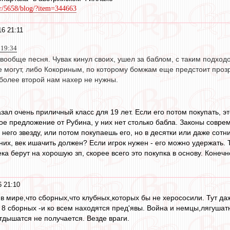
er/5658/blog/?item=344663
6 21:11
 19:34
 вообще песня. Чувак кинул своих, ушел за баблом, с таким подхо
е могут, либо Кокориным, по которому бомжам еще предстоит прозр
 более второй нам нахер не нужны.
зал очень приличный класс для 19 лет. Если его потом покупать, 
ое предложение от Рубина, у них нет столько бабла. Законы совре
него звезду, или потом покупаешь его, но в десятки или даже сотни
 них, век ишачить должен? Если игрок нужен - его можно удержать.
а берут на хорошую зп, скорее всего это покупка в основу. Конечн
 21:10
 в мире,что сборных,что клубных,которых бы не херососили. Тут да
. 8 сборных -и ко всем находятся пред'явы. Война и немцы,лягуша
тдышатся не получается. Везде враги.