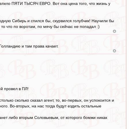
ватило ПЯТИ ТЫСЯЧ ЕВРО. Вот она цена того, что жизнь у
одную Сибирь и спился бы, скурвился голубчик! Научили бы
то что по воротам, по мячу бы сейчас не попадал :)
в Голландию и там права качает.
й провел в ПЛ!
олько сколько сказал агент, то, во-первых, он успокоится и
ого. Во-вторых, на нас тогда будут ездить остальные
танет либо вторым Соловьевым, от которого бомжи никак