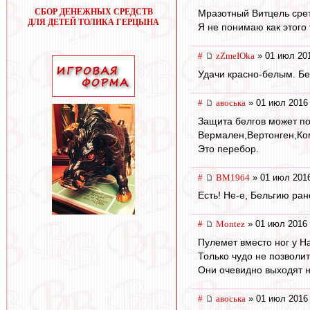
СБОР ДЕНЕЖНЫХ СРЕДСТВ
Мразотный Витцель срет
ДЛЯ ДЕТЕЙ ТОЛИКА ГЕРЦЫНА
Я не понимаю как этого 
#
zZmeIOka
» 01 июл 201
Удачи красно-белым. Бе
#
авоська
» 01 июл 2016 
Защита белгов может по
Вермален,Вертонген,Ком
Это перебор.
#
BM1964
» 01 июл 2016
Есть! Не-е, Бельгию ран
#
Montez
» 01 июл 2016 
Пулемет вместо ног у Н
Только чудо не позволи
Они очевидно выходят н
#
авоська
» 01 июл 2016 