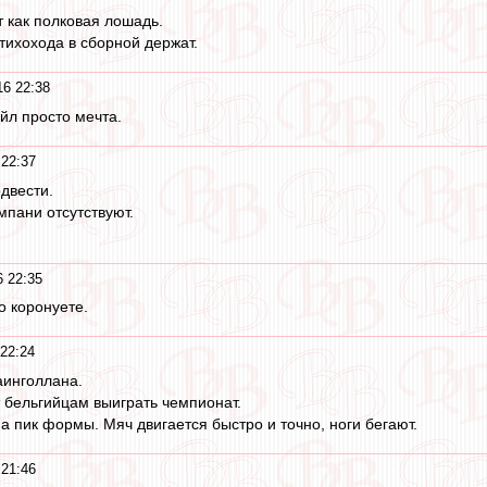
 как полковая лошадь.
тихохода в сборной держат.
6 22:38
йл просто мечта.
22:37
двести.
пани отсутствуют.
 22:35
о коронуете.
22:24
аинголлана.
т бельгийцам выиграть чемпионат.
а пик формы. Мяч двигается быстро и точно, ноги бегают.
21:46