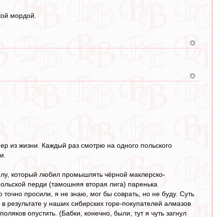
кой мордой.
имер из жизни. Каждый раз смотрю на одного польского
и.
олу, который любил промышлять чёрной маклерско-
польской перди (тамошняя вторая лига) паренька
точно просили, я не знаю, мог бы соврать, но не буду. Суть
И в результате у наших сибирских горе-покупателей алмазов
ляков опустить. (Бабки, конечно, были, тут я чуть загнул