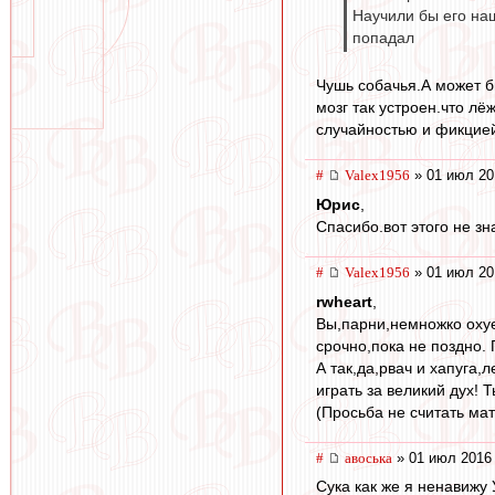
Научили бы его наш
попадал
Чушь собачья.А может б
мозг так устроен.что лё
случайностью и фикцие
#
Valex1956
» 01 июл 20
Юрис
,
Спасибо.вот этого не зн
#
Valex1956
» 01 июл 20
rwheart
,
Вы,парни,немножко охуе
срочно,пока не поздно. 
А так,да,рвач и хапуга,
играть за великий дух! Т
(Просьба не считать ма
#
авоська
» 01 июл 2016 
Сука как же я ненавижу 