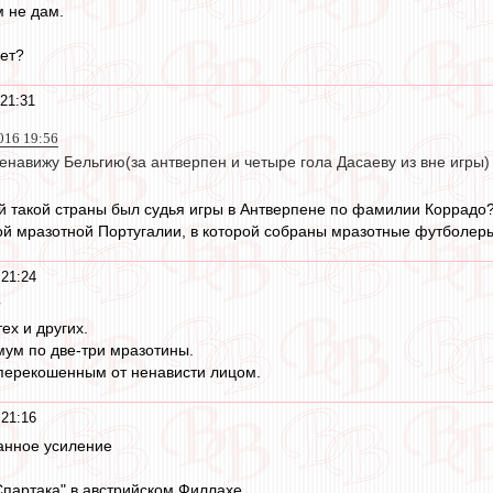
м не дам.
ует?
21:31
016 19:56
енавижу Бельгию(за антверпен и четыре гола Дасаеву из вне игры)
ой такой страны был судья игры в Антверпене по фамилии Коррадо
ой мразотной Португалии, в которой собраны мразотные футболер
21:24
?
ех и других.
ум по две-три мразотины.
 перекошенным от ненависти лицом.
21:16
анное усиление
Спартака" в австрийском Филлахе