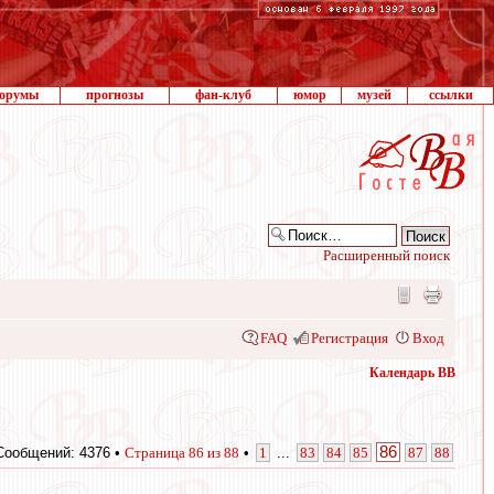
орумы
прогнозы
фан-клуб
юмор
музей
ссылки
Расширенный поиск
FAQ
Регистрация
Вход
Календарь ВВ
86
Сообщений: 4376 •
Страница
86
из
88
•
1
...
83
84
85
87
88