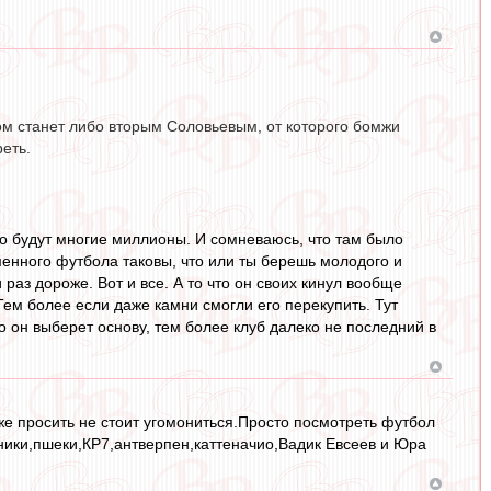
дом станет либо вторым Соловьевым, от которого бомжи
еть.
это будут многие миллионы. И сомневаюсь, что там было
менного футбола таковы, что или ты берешь молодого и
 раз дороже. Вот и все. А то что он своих кинул вообще
 Тем более если даже камни смогли его перекупить. Тут
о он выберет основу, тем более клуб далеко не последний в
же просить не стоит угомониться.Просто посмотреть футбол
тники,пшеки,КР7,антверпен,каттеначио,Вадик Евсеев и Юра