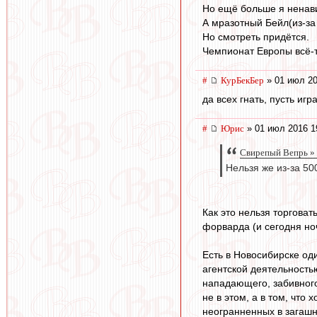
Но ещё больше я ненави
А мразотный Бейл(из-за
Но смотреть придётся.
Чемпионат Европы всё-т
#
КурБекБер
» 01 июл 20
да всех гнать, пусть игр
#
Юрис
» 01 июл 2016 1
Свирепый Вепрь » 
Нельзя же из-за 50
Как это нельзя торговат
форварда (и сегодня ноч
Есть в Новосибирске од
агентской деятельность
нападающего, забивного-
не в этом, а в том, что
неогранненных в загашни