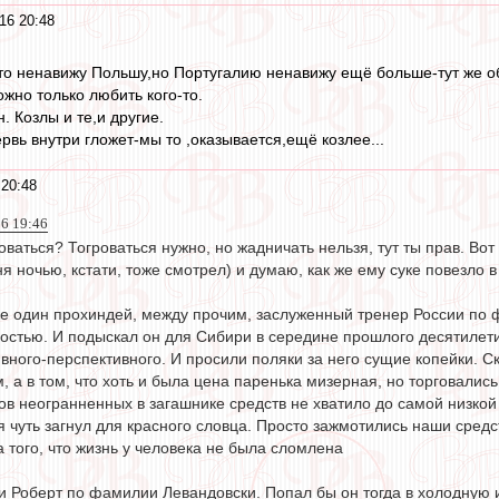
16 20:48
что ненавижу Польшу,но Португалию ненавижу ещё больше-тут же о
жно только любить кого-то.
. Козлы и те,и другие.
рвь внутри гложет-мы то ,оказывается,ещё козлее...
20:48
6 19:46
говаться? Тогроваться нужно, но жадничать нельзя, тут ты прав. Во
я ночью, кстати, тоже смотрел) и думаю, как же ему суке повезло в
ке один прохиндей, между прочим, заслуженный тренер России по
ностью. И подыскал он для Сибири в середине прошлого десятилети
ного-перспективного. И просили поляки за него сущие копейки. Ско
ом, а в том, что хоть и была цена паренька мизерная, но торговалис
в неогранненных в загашнике средств не хватило до самой низкой 
 я чуть загнул для красного словца. Просто зажмотились наши сре
 того, что жизнь у человека не была сломлена
и Роберт по фамилии Левандовски. Попал бы он тогда в холодную и