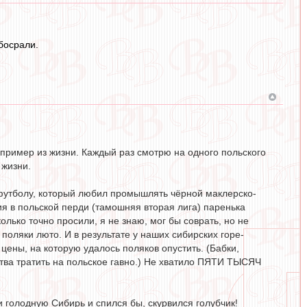
босрали.
т пример из жизни. Каждый раз смотрю на одного польского
 жизни.
 футболу, который любил промышлять чёрной маклерско-
я в польской перди (тамошняя вторая лига) паренька
лько точно просили, я не знаю, мог бы соврать, но не
ь поляки люто. И в результате у наших сибирских горе-
цены, на которую удалось поляков опустить. (Бабки,
дства тратить на польское гавно.) Не хватило ПЯТИ ТЫСЯЧ
 голодную Сибирь и спился бы, скурвился голубчик!