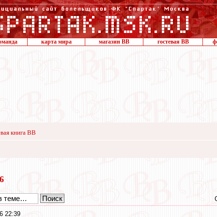
оманда
карта мира
магазин ВВ
гостевая ВВ
ф
вая книга ВВ
16
6 22:39