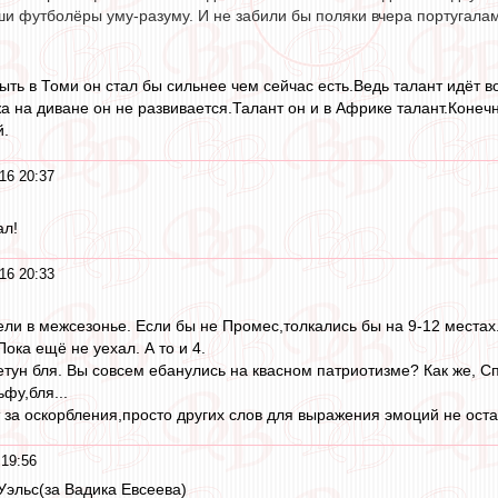
и футболёры уму-разуму. И не забили бы поляки вчера португалам 
ыть в Томи он стал бы сильнее чем сейчас есть.Ведь талант идёт 
жа на диване он не развивается.Талант он и в Африке талант.Конеч
й.
16 20:37
ал!
16 20:33
ли в межсезонье. Если бы не Промес,толкались бы на 9-12 местах. 
Пока ещё не уехал. А то и 4.
летун бля. Вы совсем ебанулись на квасном патриотизме? Как же, Сп
ьфу,бля...
т за оскорбления,просто других слов для выражения эмоций не оста
19:56
Уэльс(за Вадика Евсеева)