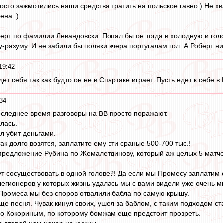
росто зажмотились наши средства тратить на польское гавно.) Не х
ена :)
берт по фамилии Левандовски. Попал бы он тогда в холодную и гол
разуму. И не забили бы поляки вчера португалам гол. А Роберт ни 
19:42
дет себя так как будто он не в Спартаке играет. Пусть едет к себе 
34
следнее время разговоры на ВВ просто поражают.
лась.
л убит деньгами.
ак долго возятся, заплатите ему эти сраные 500-700 тыс.!
предложение Рубина по Жемалетдинову, который аж целых 5 матче
т сосуществовать в одной голове?! Да если мы Промесу заплатим ст
 легионеров у которых жизнь удалась мы с вами видели уже очень мн
 Промеса мы без споров отвалили бабла по самую крышу.
бще песня. Чувак кинул своих, ушел за баблом, с таким подходом с
ибо Кокориным, по которому бомжам еще предстоит прозреть.
е второй нам нахер не нужны.