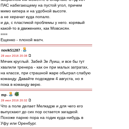
ПАС набегающему на пустой угол, причем
мимо кипера и на удобной высоте.
а не херачат куда попало.
и да, с пластикой проблемы у него. корявый
какой-то в движениях, как Мовсисян.
===
Ещенко - плохой матч.
novik51287
-
28 июл 2016 20:38
Мячик круглый. Забей Зе Луиш, и все бы тут
хвалили тренера - как он при малых затратах,
на классе, при страшной жаре обыграл слабую
команду. Давайте подождем 4 августа, но я
пока в команду верю.
mp
-
28 июл 2016 20:32
Что а поле делает Мелкадзе и для чего его
выпускают до сих пор остается загадкой.
Похоже парню пора на годик куда-нибудь в
Уфу или Оренбург.