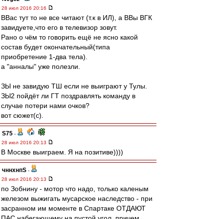
28 июл 2016 20:16
ВВас тут то не все читают (т.к в ИЛ), а ВВы ВГК
завидуете,что его в телевизор зовут.
Рано о чём то говорить ещё не ясно какой
состав будет окончательный(типа
приобретение 1-два тела).
а "анналы" уже полезли.
ЗЫ не завидую ТШ если не выиграют у Тулы.
ЗЫ2 пойдёт ли ГТ поздравлять команду в
случае потери нами очков?
вот сюжет(с).
S75
-
28 июл 2016 20:13
В Москве выиграем. Я на позитиве))))
чннхнпS
-
28 июл 2016 20:13
по Зобнину - мотор что надо, только каленым
железом выжигать мусарское наследство - при
засранном им моменте в Спартаке ОТДАЮТ
ПАС набегающему на пустой угол, причем