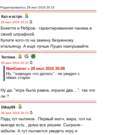
Редактировалось 28 июл 2016 20:15
Кал и остро
-
28 июл 2016 20:11
Бокетти и Ребров - гарантированная паника в
своей штрафной.
Купите кого-то на замену безумному
итальянцу. А ещё лучше Пуцко наигрывайте.
Terrious
-
28 июл 2016 20:10
NewGamer » 28 июл 2016 20:08
Но, "знающих что делать" - не увидел с
обеих сторон
Ну да, "игра была равна, играли два ...", так что
ли ?
Dikay89
-
28 июл 2016 20:10
Пздц тут нытиков.. Первый матч, жара, гол на
выезде есть , дома все решим. Сыграли -
забыли. А тут пытаются увидеть игру и