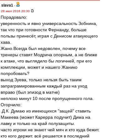
slava1
-
28 июл 2016 20:30
Порадовало:
уверенность и явно универсальность Зобнина,
так что при готовности Фернанду, больше
пользы принесёт, играя с Денисом атакующего
хава.
Жано.Всегда был недоволен, почему все
тренеры ставят Модрича опорным, а не ближе
к атаке, что выглядило бы логичней, при его
комплекции, может и нашего Жанико
попробовать?
выход Зуева, только нельзя быть таким
запраграмированным каждый раз на уход
вправо (был эпизод в матче)
неплохо минут 10 после пропущенного гола.
Огорчило:
.Д.К. Думаю из имеющихся "защей" ставить
Макеева (может Карерра подучит) Дима на
лавку и только на край полузащиты.
часто игроки не знают чей мяч и кто куда бежит.
кто кого держит. всё решается в последний