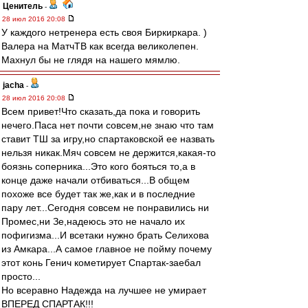
Ценитель
-
28 июл 2016 20:08
У каждого нетренера есть своя Биркиркара. )
Валера на МатчТВ как всегда великолепен.
Махнул бы не глядя на нашего мямлю.
jacha
-
28 июл 2016 20:08
Всем привет!Что сказать,да пока и говорить
нечего.Паса нет почти совсем,не знаю что там
ставит ТШ за игру,но спартаковской ее назвать
нельзя никак.Мяч совсем не держится,какая-то
боязнь соперника...Это кого бояться то,а в
конце даже начали отбиваться...В общем
похоже все будет так же,как и в последние
пару лет...Сегодня совсем не понравились ни
Промес,ни Зе,надеюсь это не начало их
пофигизма...И всетаки нужно брать Селихова
из Амкара...А самое главное не пойму почему
этот конь Генич кометирует Спартак-заебал
просто...
Но всеравно Надежда на лучшее не умирает
ВПЕРЕД СПАРТАК!!!