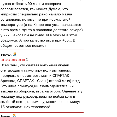
нужно отбегать 90 мин. и соперник
сопротивляется, как может. Думаю, что
киприоты специально рано начало матча
установили, потому что при нормальной
температуре (а на Кипре она устанавливается
в это время где-то в половина девятого вечера)
у них шансов бы не было. И в Москве в этом
убедимся. А про качество игры при +35... В
общем, сезон все покажет.
Pircs2
-
28 июл 2016 20:18
Всем тем , кто считает нытиками людей
считающими такую игру полным говном,
предлагаю посмотреть матчи СПАРТАК-
Арсенал, СПАРТАК - Сьон ( второй матч) и т.д.
Это ниже плинтуса,ни взаимодействия, ни
выхода из обороны, игра на отбой. Оденьте эту
команду под руководством не пойми кого в
зелёный цвет , к примеру, многие через минут
15 отключать нах телевизор!
Negoz
-