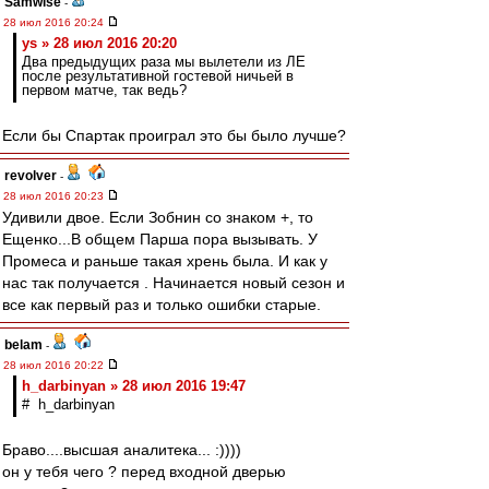
Samwise
-
28 июл 2016 20:24
ys » 28 июл 2016 20:20
Два предыдущих раза мы вылетели из ЛЕ
после результативной гостевой ничьей в
первом матче, так ведь?
Если бы Спартак проиграл это бы было лучше?
revolver
-
28 июл 2016 20:23
Удивили двое. Если Зобнин со знаком +, то
Ещенко...В общем Парша пора вызывать. У
Промеса и раньше такая хрень была. И как у
нас так получается . Начинается новый сезон и
все как первый раз и только ошибки старые.
belam
-
28 июл 2016 20:22
h_darbinyan » 28 июл 2016 19:47
# h_darbinyan
Браво....высшая аналитека... :))))
он у тебя чего ? перед входной дверью