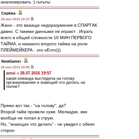
анализировать :) гыгыгы
Серёжа
-
28 июл 2016 20:10
Жано - это ваааще недоразумение в СПАРТАК
давно. С такими данными не играют . Играть
всего в общей сложности 10 МИН ПЕРВОГО
ТАЙМА, и никакого второго тайма на роли
ПЛЕЙМЕЙКЕРА - это нЕчто)))
NewGamer
-
28 июл 2016 20:08
amsi » 28.07.2016 19:57
какая команда выглядела на голову
организованнее и знающей что делать на
полне?
Прямо вот так - "на голову", да?
Второй тайм провели хуже. Мелкадзе, кмк
вообще не попал в струю.
Но, "знающих что делать" - не увидел с обеих
сторон