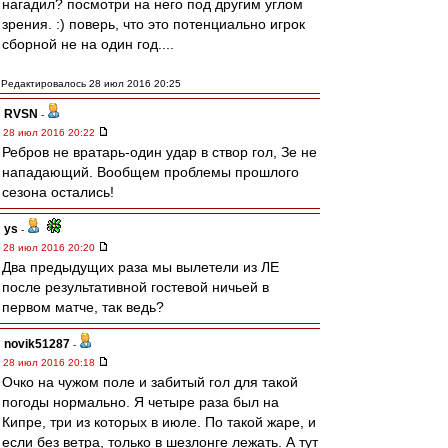
нагадил? посмотри на него под другим углом
зрения. :) поверь, что это потенциально игрок
сборной не на один год....
Редактировалось 28 июл 2016 20:25
RVSN
-
28 июл 2016 20:22
Ребров не вратарь-один удар в створ гол, Зе не
нападающий. Вообщем проблемы прошлого
сезона остались!
ys
-
28 июл 2016 20:20
Два предыдущих раза мы вылетели из ЛЕ
после результативной гостевой ничьей в
первом матче, так ведь?
novik51287
-
28 июл 2016 20:18
Очко на чужом поле и забитый гол для такой
погоды нормально. Я четыре раза был на
Кипре, три из которых в июле. По такой жаре, и
если без ветра, только в шезлонге лежать. А тут