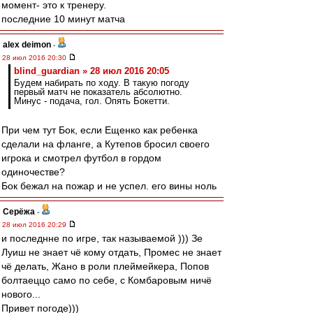
момент- это к тренеру.
последние 10 минут матча
alex deimon
-
28 июл 2016 20:30
blind_guardian » 28 июл 2016 20:05
Будем набирать по ходу. В такую погоду
первый матч не показатель абсолютно.
Минус - подача, гол. Опять Бокетти.
При чем тут Бок, если Ещенко как ребенка
сделали на фланге, а Кутепов бросил своего
игрока и смотрел футбол в гордом
одиночестве?
Бок бежал на пожар и не успел. его вины ноль
Серёжа
-
28 июл 2016 20:29
и последнне по игре, так называемой ))) Зе
Луиш не знает чё кому отдать, Промес не знает
чё делать, Жано в роли плеймейкера, Попов
болтаеццо само по себе, с Комбаровым ничё
нового...
Привет погоде)))