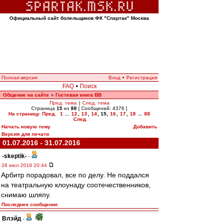
Официальный сайт болельщиков ФК "Спартак" Москва
Полная версия
Вход
•
Регистрация
FAQ
•
Поиск
Общение на сайте
Гостевая книга ВВ
»
Пред. тема
|
След. тема
Страница
15
из
88
[ Сообщений: 4376 ]
На страницу
Пред.
1
...
12
,
13
,
14
,
15
,
16
,
17
,
18
...
88
След.
Начать новую тему
Добавить
Версия для печати
01.07.2016 - 31.07.2016
-skeptik-
-
28 июл 2016 20:44
Арбитр порадовал, все по делу. Не поддался
на театральную клоунаду соотечественников,
снимаю шляпу.
Последнее сообщение
Влэйд
-