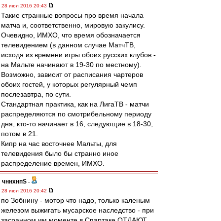
28 июл 2016 20:43
Такие странные вопросы про время начала
матча и, соответственно, мировую закулису.
Очевидно, ИМХО, что время обозначается
телевидением (в данном случае МатчТВ,
исходя из времени игры обоих русских клубов -
на Мальте начинают в 19-30 по местному).
Возможно, зависит от расписания чартеров
обоих гостей, у которых регулярный чемп
послезавтра, по сути.
Стандартная практика, как на ЛигаТВ - матчи
распределяются по смотрибельному периоду
дня, кто-то начинает в 16, следующие в 18-30,
потом в 21.
Кипр на час восточнее Мальты, для
телевидения было бы странно иное
распределение времен, ИМХО.
чннхнпS
-
28 июл 2016 20:42
по Зобнину - мотор что надо, только каленым
железом выжигать мусарское наследство - при
засранном им моменте в Спартаке ОТДАЮТ