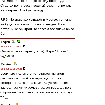
P.S. Веселят те, кто про погоду пишет. Да
Спартак почти весь прошлый сезон точно так
же и играл. В любую погоду.
P.P.S. Не знаю как сыграем в Москве, но легко
не будет - это точно. Если б сегодня Жано
пятерых не обыграл, то совсем все плохо было
бы.
Leqion
-
28 июл 2016 20:25
Оптимисты не переводятся) Жара? Трава?
Судья?))
Серёжа
-
28 июл 2016 20:25
Всем, кто уже много лет считает нытиков,
рекомендую писАть всегда одно и тоже:
сегодня жара, завтра команда устала, после-
завтра наступили холода, затем команда не в
форме после отдыха, затем опять жара и т.д и
т.п )))