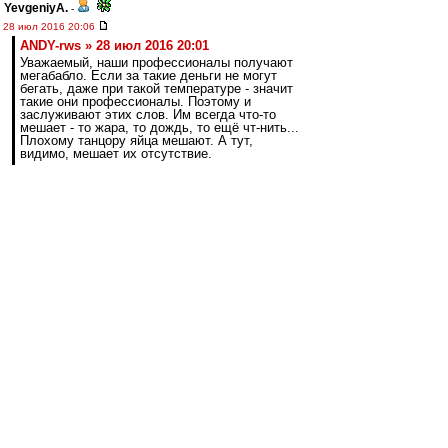
YevgeniyA.
-
28 июл 2016 20:06
ANDY-rws » 28 июл 2016 20:01
Уважаемый, наши профессионалы получают
мегабабло. Если за такие деньги не могут
бегать, даже при такой температуре - значит
такие они профессионалы. Поэтому и
заслуживают этих слов. Им всегда что-то
мешает - то жара, то дождь, то ещё чт-нить...
Плохому танцору яйца мешают. А тут,
видимо, мешает их отсутствие.
А я спорить не буду. Делайте плакаты,
покупайте мeгафоны, собирайтесь под домами
футболистов, обсирайте клуб на ВВ. Флаг вам
в руки!
blind_guardian
-
28 июл 2016 20:05
Будем набирать по ходу. В такую погоду
первый матч не показатель абсолютно. Минус -
подача, гол. Опять Бокетти.
Guliver
-
28 июл 2016 20:05
При Карпине такой хуйни не было