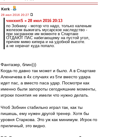
Kerk
-
28 июл 2016 20:27
чннхнпS » 28 июл 2016 20:13
по Зобнину - мотор что надо, только каленым
железом выжигать мусарское наследство -
при засранном им моменте в Спартаке
ОТДАЮТ ПАС набегающему на пустой угол,
причем мимо кипера и на удобной высоте.
а не херачат куда попало.
Фантазер, блин)))
Когда-то давно так может и было. А в Спартаке
Аленичева в 4х случаях из 5ти вместо удара
идет пас, а вместо паса удар. Посмотри как
именно были запороты сегодняшние моменты,
игроки понятия не имели что нужно делать.
Чтоб Зобнин стабильно играл так, как ты
пишешь, ему нужен другой тренер. Хотя бы
уровня Старкова. Это уж как минимум. Игрок-то
приличный, это видно.