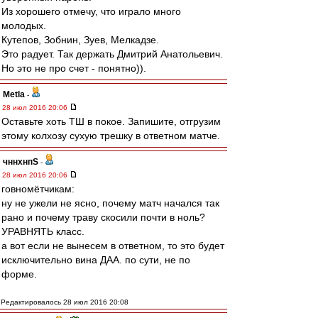
Из хорошего отмечу, что играло много
молодых.
Кутепов, Зобнин, Зуев, Мелкадзе.
Это радует. Так держать Дмитрий Анатольевич.
Но это не про счет - понятно)).
Metla
-
28 июл 2016 20:06
Оставьте хоть ТШ в покое. Запишите, отгрузим
этому колхозу сухую трешку в ответном матче.
чннхнпS
-
28 июл 2016 20:06
говномётчикам:
ну не ужели не ясно, почему матч начался так
рано и почему траву скосили почти в ноль?
УРАВНЯТЬ класс.
а вот если не вынесем в ответном, то это будет
исключительно вина ДАА. по сути, не по
форме.
Редактировалось 28 июл 2016 20:08