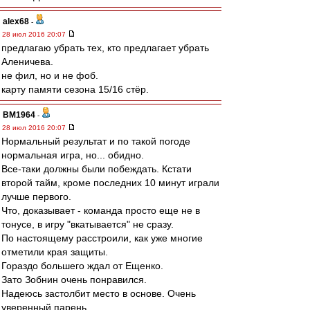
alex68
-
28 июл 2016 20:07
предлагаю убрать тех, кто предлагает убрать
Аленичева.
не фил, но и не фоб.
карту памяти сезона 15/16 стёр.
BM1964
-
28 июл 2016 20:07
Нормальный результат и по такой погоде
нормальная игра, но... обидно.
Все-таки должны были побеждать. Кстати
второй тайм, кроме последних 10 минут играли
лучше первого.
Что, доказывает - команда просто еще не в
тонусе, в игру "вкатывается" не сразу.
По настоящему расстроили, как уже многие
отметили края защиты.
Гораздо большего ждал от Ещенко.
Зато Зобнин очень понравился.
Надеюсь застолбит место в основе. Очень
уверенный парень.