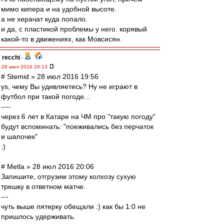
мимо кипера и на удобной высоте.
а не херачат куда попало.
и да, с пластикой проблемы у него. корявый
какой-то в движениях, как Мовсисян.
recchi
-
28 июл 2016 20:13
# Stemid » 28 июл 2016 19:56
ys, чему Вы удивляетесь? Ну не играют в
футбол при такой погоде...
----
через 6 лет в Катаре на ЧМ про "такую погоду"
будут вспоминать: "поеживались без перчаток
и шапочек"
:)
# Metla » 28 июл 2016 20:06
Запишите, отгрузим этому колхозу сухую
трешку в ответном матче.
---
чуть выше пятерку обещали :) как бы 1:0 не
пришлось удерживать.