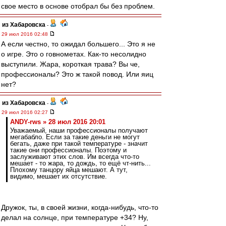
свое место в основе отобрал бы без проблем.
из Хабаровска
-
29 июл 2016 02:48
А если честно, то ожидал большего... Это я не
о игре. Это о говнометах. Как-то несолидно
выступили. Жара, короткая трава? Вы че,
профессионалы? Это ж такой повод. Или яиц
нет?
из Хабаровска
-
29 июл 2016 02:27
ANDY-rws » 28 июл 2016 20:01
Уважаемый, наши профессионалы получают
мегабабло. Если за такие деньги не могут
бегать, даже при такой температуре - значит
такие они профессионалы. Поэтому и
заслуживают этих слов. Им всегда что-то
мешает - то жара, то дождь, то ещё чт-нить...
Плохому танцору яйца мешают. А тут,
видимо, мешает их отсутствие.
Дружок, ты, в своей жизни, когда-нибудь, что-то
делал на солнце, при температуре +34? Ну,