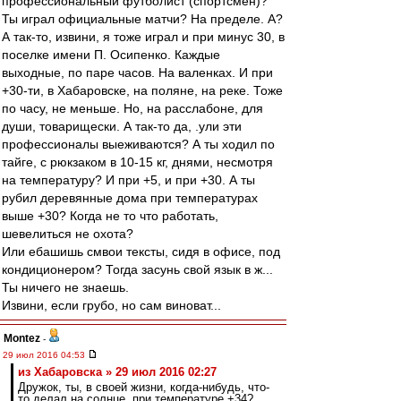
профессиональный футболист (спортсмен)?
Ты играл официальные матчи? На пределе. А?
А так-то, извини, я тоже играл и при минус 30, в
поселке имени П. Осипенко. Каждые
выходные, по паре часов. На валенках. И при
+30-ти, в Хабаровске, на поляне, на реке. Тоже
по часу, не меньше. Но, на расслабоне, для
души, товарищески. А так-то да, .ули эти
профессионалы выеживаются? А ты ходил по
тайге, с рюкзаком в 10-15 кг, днями, несмотря
на температуру? И при +5, и при +30. А ты
рубил деревянные дома при температурах
выше +30? Когда не то что работать,
шевелиться не охота?
Или ебашишь смвои тексты, сидя в офисе, под
кондиционером? Тогда засунь свой язык в ж...
Ты ничего не знаешь.
Извини, если грубо, но сам виноват...
Montez
-
29 июл 2016 04:53
из Хабаровска » 29 июл 2016 02:27
Дружок, ты, в своей жизни, когда-нибудь, что-
то делал на солнце, при температуре +34?