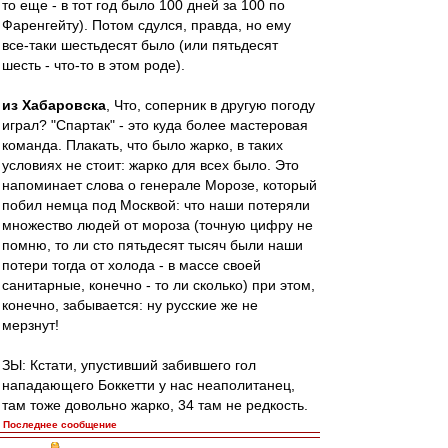
то еще - в тот год было 100 дней за 100 по
Фаренгейту). Потом сдулся, правда, но ему
все-таки шестьдесят было (или пятьдесят
шесть - что-то в этом роде).
из Хабаровска
, Что, соперник в другую погоду
играл? "Спартак" - это куда более мастеровая
команда. Плакать, что было жарко, в таких
условиях не стоит: жарко для всех было. Это
напоминает слова о генерале Морозе, который
побил немца под Москвой: что наши потеряли
множество людей от мороза (точную цифру не
помню, то ли сто пятьдесят тысяч были наши
потери тогда от холода - в массе своей
санитарные, конечно - то ли сколько) при этом,
конечно, забывается: ну русские же не
мерзнут!
ЗЫ: Кстати, упустивший забившего гол
нападающего Боккетти у нас неаполитанец,
там тоже довольно жарко, 34 там не редкость.
Последнее сообщение