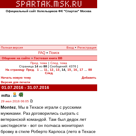
Официальный сайт болельщиков ФК "Спартак" Москва
Полная версия
Вход
•
Регистрация
FAQ
•
Поиск
Общение на сайте
Гостевая книга ВВ
»
Пред. тема
|
След. тема
Страница
14
из
88
[ Сообщений: 4376 ]
На страницу
Пред.
1
...
11
,
12
,
13
,
14
,
15
,
16
,
17
...
88
След.
Начать новую тему
Добавить
Версия для печати
01.07.2016 - 31.07.2016
mifta
-
29 июл 2016 06:05
Montez
, Мы в Техасе играли с русскими
мужиками. Раз договорились сыграть с
ветеранской командой. Там был дедок лет
шестидесяти - вот он полчаса мониторил
бровку в стиле Роберто Карлоса (лето в Техасе