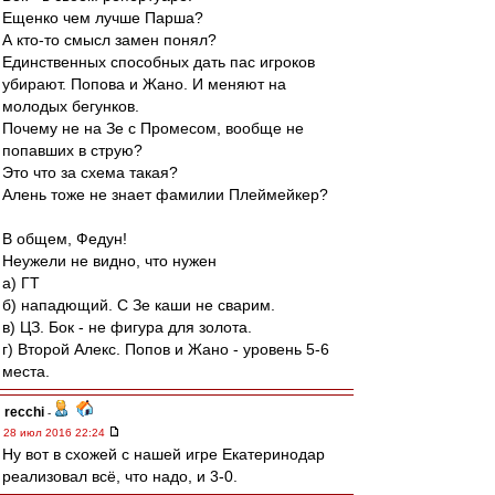
Ещенко чем лучше Парша?
А кто-то смысл замен понял?
Единственных способных дать пас игроков
убирают. Попова и Жано. И меняют на
молодых бегунков.
Почему не на Зе с Промесом, вообще не
попавших в струю?
Это что за схема такая?
Алень тоже не знает фамилии Плеймейкер?
В общем, Федун!
Неужели не видно, что нужен
а) ГТ
б) нападющий. С Зе каши не сварим.
в) ЦЗ. Бок - не фигура для золота.
г) Второй Алекс. Попов и Жано - уровень 5-6
места.
recchi
-
28 июл 2016 22:24
Ну вот в схожей с нашей игре Екатеринодар
реализовал всё, что надо, и 3-0.