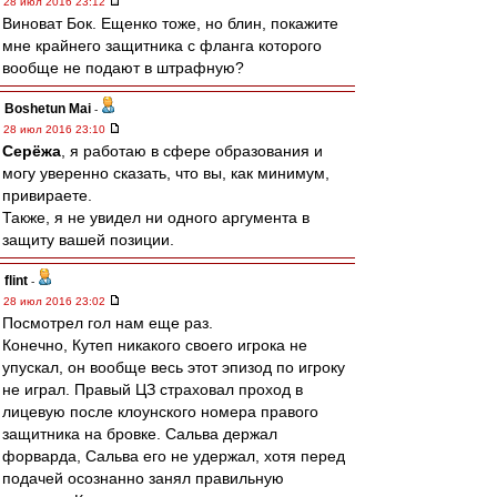
28 июл 2016 23:12
Виноват Бок. Ещенко тоже, но блин, покажите
мне крайнего защитника с фланга которого
вообще не подают в штрафную?
Boshetun Mai
-
28 июл 2016 23:10
Серёжа
, я работаю в сфере образования и
могу уверенно сказать, что вы, как минимум,
привираете.
Также, я не увидел ни одного аргумента в
защиту вашей позиции.
flint
-
28 июл 2016 23:02
Посмотрел гол нам еще раз.
Конечно, Кутеп никакого своего игрока не
упускал, он вообще весь этот эпизод по игроку
не играл. Правый ЦЗ страховал проход в
лицевую после клоунского номера правого
защитника на бровке. Сальва держал
форварда, Сальва его не удержал, хотя перед
подачей осознанно занял правильную