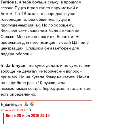
Terrious
, я тебе больше скажу: в прошлом
сезоне Пуцко играл как-то пару матчей с
Боком. По ТВ какая-то очередная тупая
говорящая голова обвинила Пуцко в
пропущенных мячах. Но по хорошему,
большая часть вины там была именно на
Сальве. Мне лично нравится Боккетти. Но
идеальная для него позиция - левый ЦЗ при 3
центрзащах. Слишком он авантюрен для
лидера обороны.
h_darbinyan
, что хуже: делать и не суметь или
вообще не делать? Риторический вопрос -
признаю. Но на Кутепа бочку не катите. Начал
он в футболе раз в 10 лучше, чем
незаменимые сестры березуцкие, и талант там
есть определенно.
h_darbinyan
-
28 июл 2016 23:20
flint » 28 июл 2016 23:18