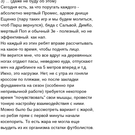
3) ... (даже не буду об этом)
Сегодня есть, за что поругать каждого -
абсолютно мертвый Промес, адовое днище
Ещенко (пару таких игр и мы будем молиться,
чтоб Парш вернулся), бяда с Сальвой, ДимКо,
мертвый Поп и обычный Зе - полезный, но не
эффективный. как нап.
Но каждый из этих ребят вправе рассчитывать
на какое-то время, чтобы поднять лицо.
Не верится мне, что все вдруг на деревянных
ногах отдают пасы, неведомо куда, отпускают
мяч на дриблинге на 5 метров вперед и т.д.
Имхо, это нагрузки. Нет, не с утра их гоняли
кроссом по пляжам, но после закладки
фундамента на сезон (особенно при
непривычной работе) требуется некоторое
время "почувствовать" свои мышцы, провести
тонкую настройку взаимодействия с ними.
Можно было бы рассмотреть вариант с жарой,
но ребзя прям с первой минуты начали
косепорить. То есть жара не могла еще
выудить из их организма остатки футболистов.