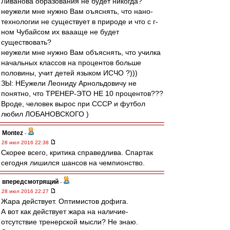
Ливанова образования не будет никогда?
неужели мне нужно Вам оъяснять, что нано-
технологии не существует в природе и что с г-
ном Чубайсом их ваааще не будет
существовать?
неужели мне нужно Вам объяснять, что училка
начальных классов на процентов больше
половины, учит детей языком ИСЧО ?)))
ЗЫ: НЕужели Леониду Арнольдовичу не
понятно, что ТРЕНЕР-ЭТО НЕ 10 процентов???
Вроде, человек вырос при СССР и футбол
любил ЛОБАНОВСКОГО )
Montez
-
28 июл 2016 22:38
Скорее всего, критика справедлива. Спартак
сегодня лишился шансов на чемпионство.
впередсмотрящий
-
28 июл 2016 22:27
Жара действует. Оптимистов дофига.
А вот как действует жара на наличие-
отсутствие тренерской мысли? Не знаю.