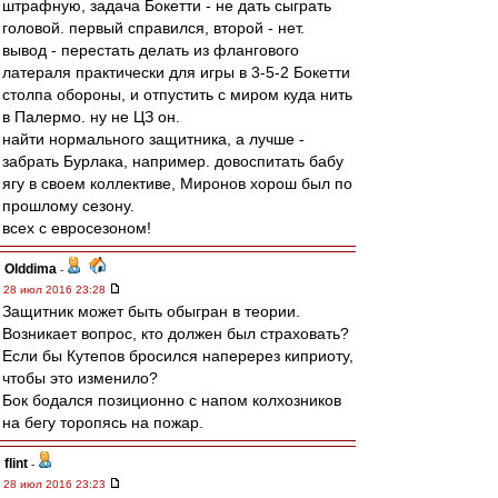
штрафную, задача Бокетти - не дать сыграть
головой. первый справился, второй - нет.
вывод - перестать делать из флангового
латераля практически для игры в 3-5-2 Бокетти
столпа обороны, и отпустить с миром куда нить
в Палермо. ну не ЦЗ он.
найти нормального защитника, а лучше -
забрать Бурлака, например. довоспитать бабу
ягу в своем коллективе, Миронов хорош был по
прошлому сезону.
всех с евросезоном!
Olddima
-
28 июл 2016 23:28
Защитник может быть обыгран в теории.
Возникает вопрос, кто должен был страховать?
Если бы Кутепов бросился наперерез киприоту,
чтобы это изменило?
Бок бодался позиционно с напом колхозников
на бегу торопясь на пожар.
flint
-
28 июл 2016 23:23