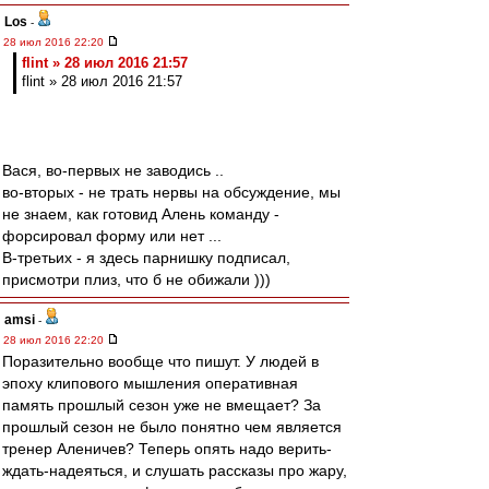
Los
-
28 июл 2016 22:20
flint » 28 июл 2016 21:57
flint » 28 июл 2016 21:57
Вася, во-первых не заводись ..
во-вторых - не трать нервы на обсуждение, мы
не знаем, как готовид Алень команду -
форсировал форму или нет ...
В-третьих - я здесь парнишку подписал,
присмотри плиз, что б не обижали )))
amsi
-
28 июл 2016 22:20
Поразительно вообще что пишут. У людей в
эпоху клипового мышления оперативная
память прошлый сезон уже не вмещает? За
прошлый сезон не было понятно чем является
тренер Аленичев? Теперь опять надо верить-
ждать-надеяться, и слушать рассказы про жару,