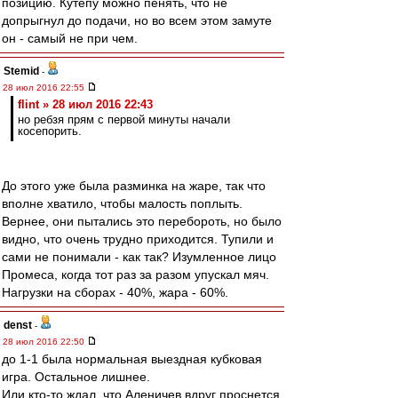
позицию. Кутепу можно пенять, что не
допрыгнул до подачи, но во всем этом замуте
он - самый не при чем.
Stemid
-
28 июл 2016 22:55
flint » 28 июл 2016 22:43
но ребзя прям с первой минуты начали
косепорить.
До этого уже была разминка на жаре, так что
вполне хватило, чтобы малость поплыть.
Вернее, они пытались это перебороть, но было
видно, что очень трудно приходится. Тупили и
сами не понимали - как так? Изумленное лицо
Промеса, когда тот раз за разом упускал мяч.
Нагрузки на сборах - 40%, жара - 60%.
denst
-
28 июл 2016 22:50
до 1-1 была нормальная выездная кубковая
игра. Остальное лишнее.
Или кто-то ждал, что Аленичев вдруг проснется