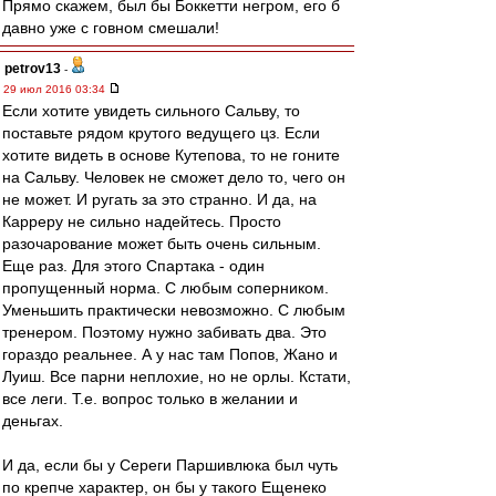
Прямо скажем, был бы Боккетти негром, его б
давно уже с говном смешали!
petrov13
-
29 июл 2016 03:34
Если хотите увидеть сильного Сальву, то
поставьте рядом крутого ведущего цз. Если
хотите видеть в основе Кутепова, то не гоните
на Сальву. Человек не сможет дело то, чего он
не может. И ругать за это странно. И да, на
Карреру не сильно надейтесь. Просто
разочарование может быть очень сильным.
Еще раз. Для этого Спартака - один
пропущенный норма. С любым соперником.
Уменьшить практически невозможно. С любым
тренером. Поэтому нужно забивать два. Это
гораздо реальнее. А у нас там Попов, Жано и
Луиш. Все парни неплохие, но не орлы. Кстати,
все леги. Т.е. вопрос только в желании и
деньгах.
И да, если бы у Сереги Паршивлюка был чуть
по крепче характер, он бы у такого Ещенеко