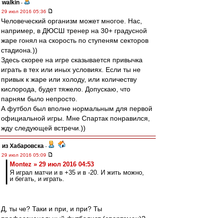
walkin
-
29 июл 2016 05:36
Человеческий организм может многое. Нас,
например, в ДЮСШ тренер на 30+ градусной
жаре гонял на скорость по ступеням секторов
стадиона.))
Здесь скорее на игре сказывается привычка
играть в тех или иных условиях. Если ты не
привык к жаре или холоду, или количеству
кислорода, будет тяжело. Допускаю, что
парням было непросто.
А футбол был вполне нормальным для первой
официальной игры. Мне Спартак понравился,
жду следующей встречи.))
из Хабаровска
-
29 июл 2016 05:09
Montez » 29 июл 2016 04:53
Я играл матчи и в +35 и в -20. И жить можно,
и бегать, и играть.
Д, ты че? Таки и при, и при? Ты