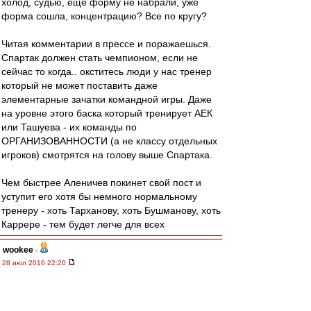
холод, судью, еще форму не набрали, уже
форма сошла, концентрацию? Все по кругу?
Читая комментарии в прессе и поражаешься.
Спартак должен стать чемпионом, если не
сейчас то когда.. окститесь люди у нас тренер
который не может поставить даже
элементарные зачатки командной игры. Даже
на уровне этого баска который тренирует АЕК
или Ташуева - их команды по
ОРГАНИЗОВАННОСТИ (а не классу отдельных
игроков) смотрятся на голову выше Спартака.
Чем быстрее Аленичев покинет свой пост и
уступит его хотя бы немного нормальному
тренеру - хоть Тарханову, хоть Бушманову, хоть
Каррере - тем будет легче для всех
wookee
-
28 июл 2016 22:20
впередсмотрящий » 28 июл 2016 22:07
Кака начнешь сезон, так его и проведешь!
В первом слове - не опечатка!!!! ((((