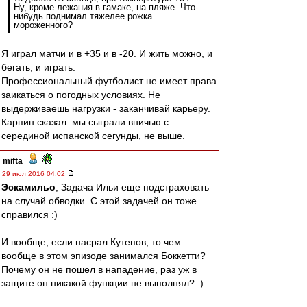
Ну, кроме лежания в гамаке, на пляже. Что-
нибудь поднимал тяжелее рожка
мороженного?
Я играл матчи и в +35 и в -20. И жить можно, и
бегать, и играть.
Профессиональный футболист не имеет права
заикаться о погодных условиях. Не
выдерживаешь нагрузки - заканчивай карьеру.
Карпин сказал: мы сыграли вничью с
серединой испанской сегунды, не выше.
mifta
-
29 июл 2016 04:02
Эскамильо
, Задача Ильи еще подстраховать
на случай обводки. С этой задачей он тоже
справился :)
И вообще, если насрал Кутепов, то чем
вообще в этом эпизоде занимался Боккетти?
Почему он не пошел в нападение, раз уж в
защите он никакой функции не выполнял? :)