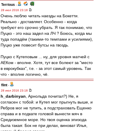
Terrious
-
28 июл 2016 23:18
Очень люблю читать наезды на Бокетти.
Реально - доставляет. Особенно - когда
требуют его срочно убрать. Я так понимаю, что
Пуцко - это наш задел на ЛЧ ? Боюсь, когда мы
туда попадём (такими-то темпами и усилиями),
Пуцко уже повесит бутсы на гвоздь.
Пуцко с Кутеповым ... ну, для уровня матчей с
АЕКом - вполне. Хотя, тут все болеют за "место
в еврокубках", т.е. - за этот самый уровень. Так
что - вполне логично, чё.
flint
-
28 июл 2016 23:18
h_darbinyan
, Арнольда почитал?) Не, я
согласен с тобой: и Кутеп мог прыгнуть выше, и
Ребров мог не тупить, а подстраховать Ещенко
справа и в подкате головой вынести мяч в
Средиземное море. Но твоя оценка эпизода
была такая: Бок не при делах, виноват Илья,