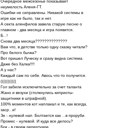
Очередное межсезонье показывает
неумелость Аленя-ГТ.
Ошибки не сиправлены. Никакой системы в
игре как не было, так и нет.
А секта аленфилов завела старую песню о
главном - два месяца и игра появится.
Б...!
Снова два месяца??????????????
Вам что, в детстве только одну сказку читали?
Про белого бычка?
Вот пришел Луческу и сразу видна система.
Даже без Халка!!!!
А у нас?
Каждый сам по себе. Авось что-то получится.
(((((((((((
Гол забили исключительно за счет таланта
Жано и везухи (столкнулись киприоты-
защитники в штрафной).
100% моментов кот наплакал и те, как всегда,
заср...и!
Зе - нулевой нап. Болтается как ...в проруби.
Промес - нулевой. И куда все делось?
Бок - в своем репертуаре.