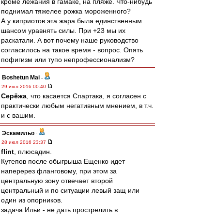
кроме лежания в гамаке, на пляже. Что-нибудь
поднимал тяжелее рожка мороженного?
А у киприотов эта жара была единственным
шансом уравнять силы. При +23 мы их
раскатали. А вот почему наше руководство
согласилось на такое время - вопрос. Опять
пофигизм или тупо непрофессионализм?
Boshetun Mai
-
29 июл 2016 00:40
Серёжа
, что касается Спартака, я согласен с
практически любым негативным мнением, в т.ч.
и с вашим.
Эскамильо
-
28 июл 2016 23:37
flint
, плюсадин.
Кутепов после обыгрыша Ещенко идет
наперерез фланговому, при этом за
центральную зону отвечает второй
центральный и по ситуации левый защ или
один из опорников.
задача Ильи - не дать прострелить в