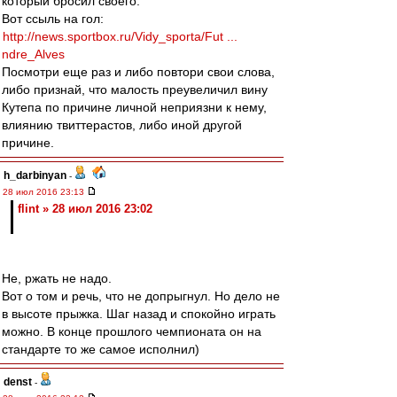
который бросил своего.
Вот ссыль на гол:
http://news.sportbox.ru/Vidy_sporta/Fut ...
ndre_Alves
Посмотри еще раз и либо повтори свои слова,
либо признай, что малость преувеличил вину
Кутепа по причине личной неприязни к нему,
влиянию твиттерастов, либо иной другой
причине.
h_darbinyan
-
28 июл 2016 23:13
flint » 28 июл 2016 23:02
Не, ржать не надо.
Вот о том и речь, что не допрыгнул. Но дело не
в высоте прыжка. Шаг назад и спокойно играть
можно. В конце прошлого чемпионата он на
стандарте то же самое исполнил)
denst
-