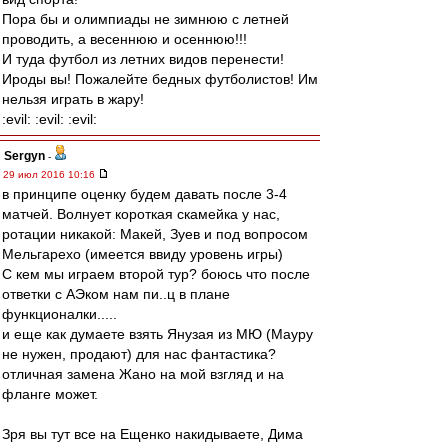
Пора бы и олимпиады не зимнюю с летней
проводить, а весеннюю и осеннюю!!!
И туда футбол из летних видов перенести!
Ироды вы! Пожалейте бедных футболистов! Им
нельзя играть в жару!
:evil: :evil: :evil:
Sergyn
-
29 июл 2016 10:16
в принципе оценку будем давать после 3-4
матчей. Волнует короткая скамейка у нас,
ротации никакой: Макей, Зуев и под вопросом
Мельгарехо (имеется ввиду уровень игры)
С кем мы играем второй тур? боюсь что после
ответки с АЭком нам пи..ц в плане
функционалки.....
и еще как думаете взять Янузая из МЮ (Мауру
не нужен, продают) для нас фантастика?
отличная замена Жано на мой взгляд и на
фланге может.
Зря вы тут все на Ещенко накидываете, Дима