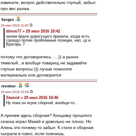
извините, вопрос действительно глупый, забыл
про вес рынка
Sergyn
-
29 июл 2016 11:00
dimm77 » 29 июл 2016 10:42
зачем брали дорогущего бразила, когда есть
гораздо более проблемные позиции, нап, цз и
Вратарь ?
потому что договорились......)) а рынок
тяжелый...и вообще товарищ не задавайте
глупые вопросы ))) лучше помогите
материально или договорится
revolver
-
29 июл 2016 10:56
Stemid » 29 июл 2016 10:46
Ну пока он игрок сборной, вообще-то...
А причем здесь сборная? Концовку прошлого
сезона играл Макей и довольно не плохо. Но
Алень это почему-то забыл. К стати и сборная
сыграла в говно, если помнишь.