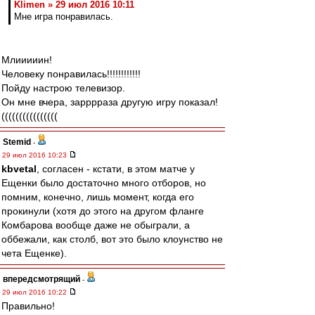
Klimen » 29 июл 2016 10:11
Мне игра понравилась.
Млииииин!
Человеку понравилась!!!!!!!!!!!!
Пойду настрою телевизор.
Он мне вчера, зарррраза другую игру показал!
((((((((((((((((
Stemid
-
29 июл 2016 10:23
kbvetal
, согласен - кстати, в этом матче у
Ещенки было достаточно много отборов, но
помним, конечно, лишь момент, когда его
прокинули (хотя до этого на другом фланге
Комбарова вообще даже не обыграли, а
оббежали, как столб, вот это было клоунство не
чета Ещенке).
впередсмотрящий
-
29 июл 2016 10:22
Правильно!