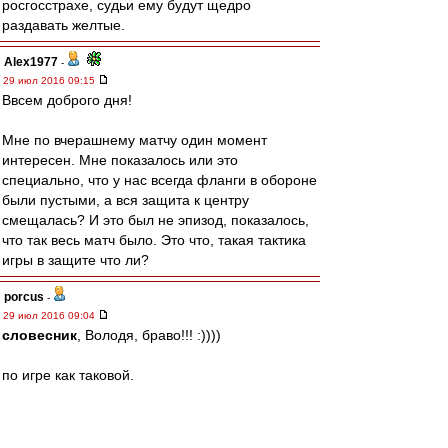
росгосстрахе, судьи ему будут щедро
раздавать желтые.
Alex1977
-
29 июл 2016 09:15
Ввсем доброго дня!
Мне по вчерашнему матчу один момент
интересен. Мне показалось или это
специально, что у нас всегда фланги в обороне
были пустыми, а вся защита к центру
смещалась? И это был не эпизод, показалось,
что так весь матч было. Это что, такая тактика
игры в защите что ли?
porcus
-
29 июл 2016 09:04
словесник
, Володя, браво!!! :))))
по игре как таковой.
Очень понравился Зобнин, был за его переход
изначально.
К слову, ему жара не помешала вчера летать