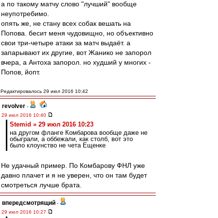
а по такому матчу слово "лучший" вообще
неупотребимо.
опять же, не стану всех собак вешать на
Попова. бесит меня чудовищно, но объективно
свои три-четыре атаки за матч выдаёт. а
запарывают их другие, вот Жанико не запорол
вчера, а Антоха запорол. но худший у многих -
Попов, йопт.
Редактировалось 29 июл 2016 10:42
revolver
-
29 июл 2016 10:40
Stemid » 29 июл 2016 10:23
на другом фланге Комбарова вообще даже не
обыграли, а оббежали, как столб, вот это
было клоунство не чета Ещенке
Не удачный пример. По Комбарову ФНЛ уже
давно плачет и я не уверен, что он там будет
смотреться лучше брата.
впередсмотрящий
-
29 июл 2016 10:27