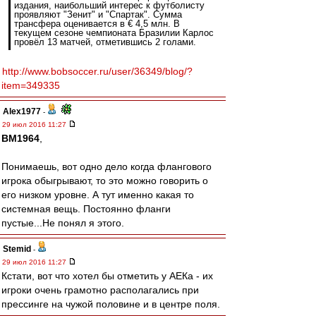
издания, наибольший интерес к футболисту
проявляют "Зенит" и "Спартак". Сумма
трансфера оценивается в € 4,5 млн. В
текущем сезоне чемпионата Бразилии Карлос
провёл 13 матчей, отметившись 2 голами.
http://www.bobsoccer.ru/user/36349/blog/?
item=349335
Alex1977
-
29 июл 2016 11:27
BM1964
,
Понимаешь, вот одно дело когда флангового
игрока обыгрывают, то это можно говорить о
его низком уровне. А тут именно какая то
системная вещь. Постоянно фланги
пустые...Не понял я этого.
Stemid
-
29 июл 2016 11:27
Кстати, вот что хотел бы отметить у АЕКа - их
игроки очень грамотно располагались при
прессинге на чужой половине и в центре поля.