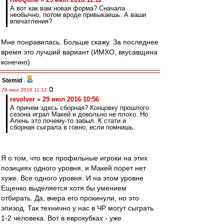
А вот как вам новая форма? Сначала
необычно, потом вроде привыкаешь. А ваши
впечатления?
Мне понравилась. Больше скажу. За последнее
время это лучший вариант (ИМХО, вкусавщина
конечно)
Stemid
-
29 июл 2016 11:12
revolver » 29 июл 2016 10:56
А причем здесь сборная? Концовку прошлого
сезона играл Макей и довольно не плохо. Но
Алень это почему-то забыл. К стати и
сборная сыграла в говно, если помнишь.
Я о том, что все профильные игроки на этих
позициях одного уровня, и Макей порет нет
хуже. Все одного уровня. И на этом уровне
Ещенко выделяется хотя бы умением
отбирать. Да, вчера его прокинули, но это
эпизод. Так технично у нас в ЧР могут сыграть
1-2 человека. Вот в еврокубках - уже