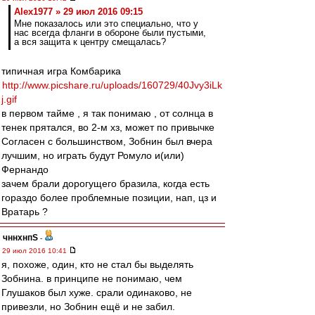
Alex1977 » 29 июл 2016 09:15
Мне показалось или это специально, что у
нас всегда фланги в обороне были пустыми,
а вся защита к центру смещалась?
типичная игра Комбарика
http://www.picshare.ru/uploads/160729/40Jvy3iLk
j.gif
в первом тайме , я так понимаю , от солнца в
тенек прятался, во 2-м хз, может по привычке
Согласен с большинством, Зобнин был вчера
лучшим, но играть будут Ромуло и(или)
Фернандо
зачем брали дорогущего бразила, когда есть
гораздо более проблемные позиции, нап, цз и
Вратарь ?
чннхнпS
-
29 июл 2016 10:41
я, похоже, один, кто не стал бы выделять
Зобнина. в принципе не понимаю, чем
Глушаков был хуже. срали одинаково, не
привезли, но Зобнин ещё и не забил.