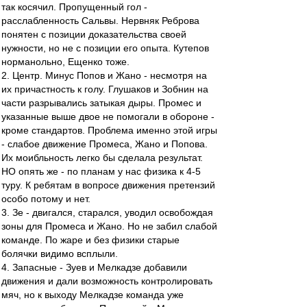
так косячил. Пропущенный гол -
расслабленность Сальвы. Нервняк Реброва
понятен с позиции доказательства своей
нужности, но не с позиции его опыта. Кутепов
норманольно, Ещенко тоже.
2. Центр. Минус Попов и Жано - несмотря на
их причастность к голу. Глушаков и Зобнин на
части разрывались затыкая дыры. Промес и
указанные выше двое не помогали в обороне -
кроме стандартов. Проблема именно этой игры
- слабое движение Промеса, Жано и Попова.
Их моибльность легко бы сделала результат.
НО опять же - по планам у нас физика к 4-5
туру. К ребятам в вопросе движения претензий
особо потому и нет.
3. Зе - двигался, старался, уводил освобождая
зоны для Промеса и Жано. Но не забил слабой
команде. По жаре и без физики старые
болячки видимо всплыли.
4. Запасные - Зуев и Мелкадзе добавили
движения и дали возможность контролировать
мяч, но к выходу Мелкадзе команда уже