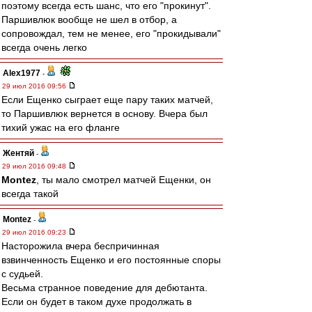
поэтому всегда есть шанс, что его "прокинут".
Паршивлюк вообще не шел в отбор, а
сопровождал, тем не менее, его "прокидывали"
всегда очень легко
Alex1977
-
29 июл 2016 09:56
Если Ещенко сыграет еще пару таких матчей,
то Паршивлюк вернется в основу. Вчера был
тихий ужас на его фланге
Жентяй
-
29 июл 2016 09:48
Montez
, ты мало смотрел матчей Ещенки, он
всегда такой
Montez
-
29 июл 2016 09:23
Насторожила вчера беспричинная
взвинченность Ещенко и его постоянные споры
с судьей.
Весьма странное поведение для дебютанта.
Если он будет в таком духе продолжать в