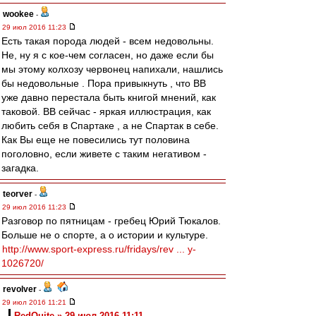
wookee
-
29 июл 2016 11:23
Есть такая порода людей - всем недовольны.
Не, ну я с кое-чем согласен, но даже если бы
мы этому колхозу червонец напихали, нашлись
бы недовольные . Пора привыкнуть , что ВВ
уже давно перестала быть книгой мнений, как
таковой. ВВ сейчас - яркая иллюстрация, как
любить себя в Спартаке , а не Спартак в себе.
Как Вы еще не повесились тут половина
поголовно, если живете с таким негативом -
загадка.
teorver
-
29 июл 2016 11:23
Разговор по пятницам - гребец Юрий Тюкалов.
Больше не о спорте, а о истории и культуре.
http://www.sport-express.ru/fridays/rev ... y-
1026720/
revolver
-
29 июл 2016 11:21
RedQuite » 29 июл 2016 11:11