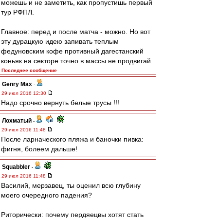
можешь и не заметить, как пропустишь первый
тур РФПЛ.
Главное: перед и после матча - можно. Но вот
эту дурацкую идею запивать теплым
федуновским кофе противный дагестанский
коньяк на секторе точно в массы не продвигай.
Последнее сообщение
Genry Max
-
29 июл 2016 12:30
Надо срочно вернуть белые трусы !!!
Лохматый
-
29 июл 2016 11:48
После ларначеского пляжа и баночки пивка:
фигня, болеем дальше!
Squabbler
-
29 июл 2016 11:48
Василий, мерзавец, ты оценил всю глубину
моего очередного падения?
Риторически: почему пердяецвы хотят стать