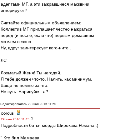
адептами МГ, а эти зажравшиеся масквичи
игнорируют?
Считайте официальным объявлением:
Коллектив МГ приглашает честно нажраться
перед (и после, если что) первым домашним
матчем сезона.
Ну, вдруг заинтересует кого-нито..
ЛС
Лохматый Женя! Ты негодяй.
Я тебе должен что-то. Налить, как минимум.
Ваще не помню за что.
Не суть. Нарисуйся. а?
Редактировалось 29 июл 2016 11:50
porcus
-
29 июл 2016 11:45
Подробности битья морды Широкава Романа :)
" Кто бил Мамаева