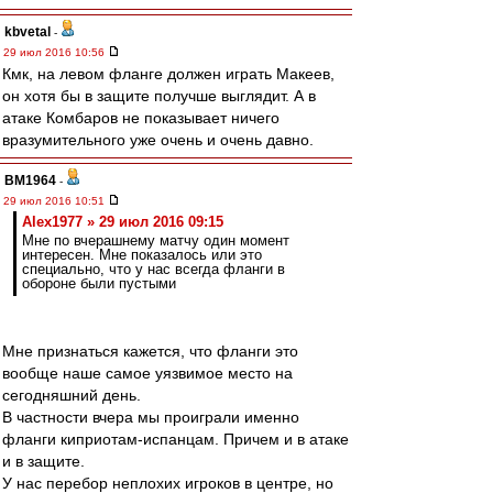
kbvetal
-
29 июл 2016 10:56
Кмк, на левом фланге должен играть Макеев,
он хотя бы в защите получше выглядит. А в
атаке Комбаров не показывает ничего
вразумительного уже очень и очень давно.
BM1964
-
29 июл 2016 10:51
Alex1977 » 29 июл 2016 09:15
Мне по вчерашнему матчу один момент
интересен. Мне показалось или это
специально, что у нас всегда фланги в
обороне были пустыми
Мне признаться кажется, что фланги это
вообще наше самое уязвимое место на
сегодняшний день.
В частности вчера мы проиграли именно
фланги киприотам-испанцам. Причем и в атаке
и в защите.
У нас перебор неплохих игроков в центре, но