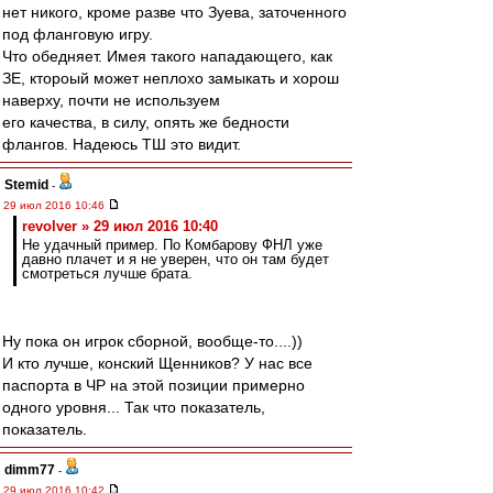
нет никого, кроме разве что Зуева, заточенного
под фланговую игру.
Что обедняет. Имея такого нападающего, как
ЗЕ, ктороый может неплохо замыкать и хорош
наверху, почти не используем
его качества, в силу, опять же бедности
флангов. Надеюсь ТШ это видит.
Stemid
-
29 июл 2016 10:46
revolver » 29 июл 2016 10:40
Не удачный пример. По Комбарову ФНЛ уже
давно плачет и я не уверен, что он там будет
смотреться лучше брата.
Ну пока он игрок сборной, вообще-то....))
И кто лучше, конский Щенников? У нас все
паспорта в ЧР на этой позиции примерно
одного уровня... Так что показатель,
показатель.
dimm77
-
29 июл 2016 10:42