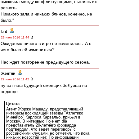
выскочил между конфликтующими, пытаясь их
разнять.
Никакого зала и никаких блинов, конечно, не
было."
brd
-
29 июл 2016 11:44
Ожидаемо ничего в игре не изменилось. А с
чего было ей измениться?
Нас ждет повторение предыдущего сезона.
Жентяй
-
29 июл 2016 11:42
ну вот наш будущий сменщик ЗеЛуиша на
подходе
Цитата
Агент Жорже Машаду, представляющий
интересы восходящей звезды "Атлетико
Минейро" Карлоса Карвальо, прибыл в
Москву. В интервью Hoje em dia
представитель 20-летнего форварда
подтвердил, что ведёт переговоры с
российскими клубами, но отметил, что пока
никаких новостей нет. По информации