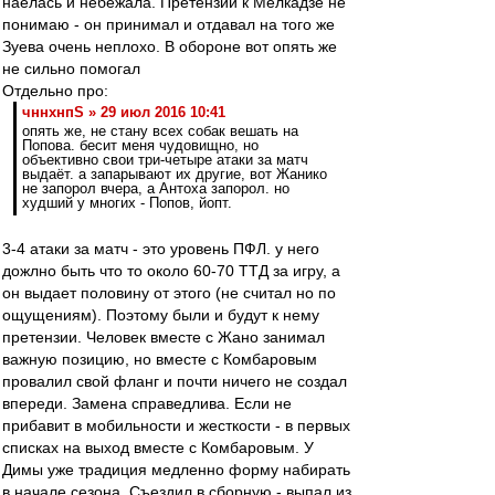
наелась и небежала. Претензий к Мелкадзе не
понимаю - он принимал и отдавал на того же
Зуева очень неплохо. В обороне вот опять же
не сильно помогал
Отдельно про:
чннхнпS » 29 июл 2016 10:41
опять же, не стану всех собак вешать на
Попова. бесит меня чудовищно, но
объективно свои три-четыре атаки за матч
выдаёт. а запарывают их другие, вот Жанико
не запорол вчера, а Антоха запорол. но
худший у многих - Попов, йопт.
3-4 атаки за матч - это уровень ПФЛ. у него
дожлно быть что то около 60-70 ТТД за игру, а
он выдает половину от этого (не считал но по
ощущениям). Поэтому были и будут к нему
претензии. Человек вместе с Жано занимал
важную позицию, но вместе с Комбаровым
провалил свой фланг и почти ничего не создал
впереди. Замена справедлива. Если не
прибавит в мобильности и жесткости - в первых
списках на выход вместе с Комбаровым. У
Димы уже традиция медленно форму набирать
в начале сезона. Съездил в сборную - выпал из