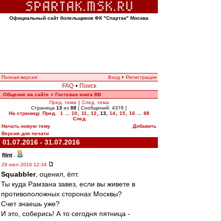
Официальный сайт болельщиков ФК "Спартак" Москва
Полная версия
Вход
•
Регистрация
FAQ
•
Поиск
Общение на сайте
Гостевая книга ВВ
»
Пред. тема
|
След. тема
Страница
13
из
88
[ Сообщений: 4376 ]
На страницу
Пред.
1
...
10
,
11
,
12
,
13
,
14
,
15
,
16
...
88
След.
Начать новую тему
Добавить
Версия для печати
01.07.2016 - 31.07.2016
flint
-
29 июл 2016 12:34
Squabbler
, оценил, ёпт.
Ты куда Рамзана завез, если вы живете в
противоположных сторонах Москвы?
Счет знаешь уже?
И это, соберись! А то сегодня пятница -