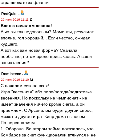
страшновато за фланги.
RedQuite
-
29 июл 2016 11:11
Всех с началом сезона!
А чо вы так недовольны? Моменты, результат
вполне, гол хороший... Если честно, ожидал
худшего.
А вот как вам новая форма? Сначала
необычно, потом вроде привыкаешь. А ваши
впечатления?
Dominecne
-
29 июл 2016 11:10
С началом сезона всех!
Игра "весенняя" ибо поле/погода/подготовка
весенняя. Но поскольку не чемпионат - не
имеет значения ничего кроме счета, а он
приемлем. С Арсеналом будет другой спрос,
может и другая игра. Кипр дома вынесем.
По персоналиям:
1. Оборона. Во втором тайме показалось, что
Комбаров за счет функционалки втянулся и не