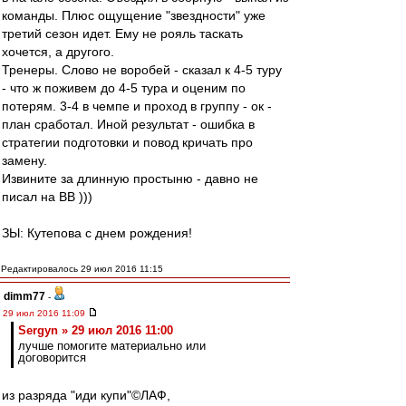
команды. Плюс ощущение "звездности" уже
третий сезон идет. Ему не рояль таскать
хочется, а другого.
Тренеры. Слово не воробей - сказал к 4-5 туру
- что ж поживем до 4-5 тура и оценим по
потерям. 3-4 в чемпе и проход в группу - ок -
план сработал. Иной результат - ошибка в
стратегии подготовки и повод кричать про
замену.
Извините за длинную простыню - давно не
писал на ВВ )))
ЗЫ: Кутепова с днем рождения!
Редактировалось 29 июл 2016 11:15
dimm77
-
29 июл 2016 11:09
Sergyn » 29 июл 2016 11:00
лучше помогите материально или
договорится
из разряда "иди купи"©ЛАФ,