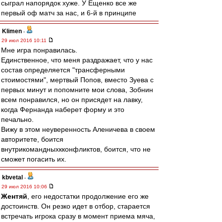
сыграл напорядок хуже. У Ещенко все же
первый оф матч за нас, и 6-й в принципе
Klimen
-
29 июл 2016 10:11
Мне игра понравилась.
Единственное, что меня раздражает, что у нас
состав определяется "трансферными
стоимостями", мертвый Попов, вместо Зуева с
первых минут и попомните мои слова, Зобнин
всем понравился, но он присядет на лавку,
когда Фернанда наберет форму и это
печально.
Вижу в этом неуверенность Аленичева в своем
авторитете, боится
внутрикомандныхкконфликтов, боится, что не
сможет погасить их.
kbvetal
-
29 июл 2016 10:06
Жентяй
, его недостатки продолжение его же
достоинств. Он резко идет в отбор, старается
встречать игрока сразу в момент приема мяча,