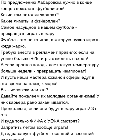
По предложению Хабаровска нужно в конце
концов пожалеть футболистов!
Какие там потолки зарплат?
Какие лимиты и фэйерплеи?
Самое насущное в нашем футболе -
прекращать играть в жару!
Футбол - это не та игра, в которую нужно играть
когда жарко.
Требую внести в регламент правило: если на
улице больше +25, игры отменять нахрен!
А если прогноз погоды дает такую температуру
больше недели - прекращать чемпионат!
И пусть наши мастера кожаной сферы едут в
это время на пляж, к морю!
Вы - человеки или кто?
Давайте пожалеем их молодые органииизмы! У
них карьера рано заканчивается.
Представьте, если они будут в жару играть! Эт
о ж.....
И куда только ФИФА с УЕФА смотрят?
Запретить летом вообще играть!
Да здравствует футбол - осенний и весенний
вид спорта!