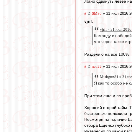
Жано сдвинуть левее на
#
SM80
» 31 июл 2016 2
vjrif
,
vjrif » 31 июл 2016
Команду с победой!
что через такие иг
Разделяю на все 100%
#
лео22
» 31 июл 2016 2
Mishgun81 » 31 ию
Я как то особо не 
При этом еще и по проб
Хороший второй тайм. То
быстренько положили т
Несмотря на наличие Еще
отбора Ещенко глубоко 
Интересно по какой расс