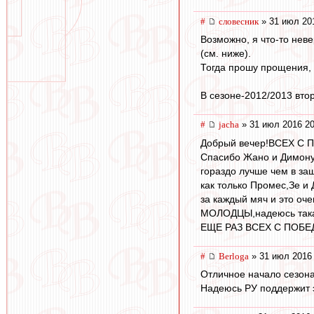
#
словесник
» 31 июл 20
Возможно, я что-то нев
(см. ниже).
Тогда прошу прощения, 
В сезоне-2012/2013 втор
#
jacha
» 31 июл 2016 20
Добрый вечер!ВСЕХ С
Спасибо Жано и Димону 
гораздо лучше чем в за
как только Промес,Зе и
за каждый мяч и это оче
МОЛОДЦЫ,надеюсь такая
ЕЩЕ РАЗ ВСЕХ С ПОБЕД
#
Berloga
» 31 июл 2016 
Отличное начало сезона,
Надеюсь РУ поддержит 