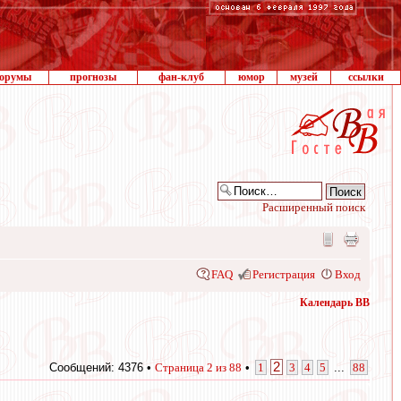
орумы
прогнозы
фан-клуб
юмор
музей
ссылки
Расширенный поиск
FAQ
Регистрация
Вход
Календарь ВВ
2
Сообщений: 4376 •
Страница
2
из
88
•
1
3
4
5
...
88