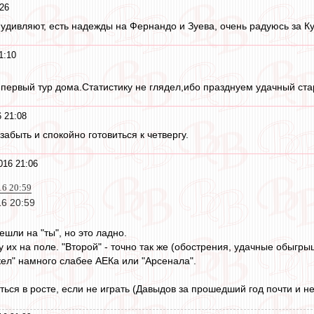
26
удивляют, есть надежды на Фернандо и Зуева, очень радуюсь за Кут
1:10
первый тур дома.Статистику не глядел,ибо празднуем удачный ст
 21:08
забыть и спокойно готовиться к четвергу.
016 21:06
16 20:59
16 20:59
шли на "ты", но это ладно.
 их на поле. "Второй" - точно так же (обострения, удачные обыгры
кел" намного слабее АЕКа или "Арсенала".
ься в росте, если не играть (Давыдов за прошедший год почти и не