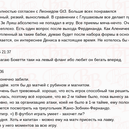
лностью согласен с Леонидом Gt3. Больше всех понравился
ный, резкий, выносливый. В сравнении с Глушаковым все делает пр
Зе Луиш абсолютно не попадал в игру. Все приемы мяча-нечто. О
еплохо. Есть один вопрос после выхода Фердинанда. Как Аленичев
пленный за такие бабки, думаю будет после набора формы в основ
ается, он интереснее Дениса в настоящее время. Не хотелось бы е
 21:37
агаю Бокетти таки на левый фланг ибо любит он бегать вперед.
36
конечно забили.
ждём. хотя бы до матчей с рубином и магнитом.
очень был тревожный. хорошо, что есть игрок способный так решить
алась, поэтому всё хорошее, что во 2-м тайме было, пока вынесу за
вно, но за организацию атаки, коей не было в 1-м тайме, ему поло
чется посмотреть на треугольник Жано-Зобнин-Фернандо.
тигр. =) В футбол играть умеет - захочет ли?
одня. Хоть и капитан - можно ему на матч присесть на лавку.
 у него моментов за всю игру.