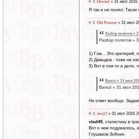
#
kbvetal
» 31 июл 2016 
Я так и не понял: Таск
#
Old Pionear
» 31 июл 2
Разбор полетов » 
Разбор полетов » 3
1) Гхм... Это критерий,
2) Давыдов - тоже не н
3) Вот в том-то и дело,
Barezi » 31 июл 20
Barezi » 31 июл 20
Не ответ вообще. Задаю
#
лео22
» 31 июл 2016 2
vlad45
, статистику в т
Вот о чем подумалось, е
Глушаков-Зобнин.