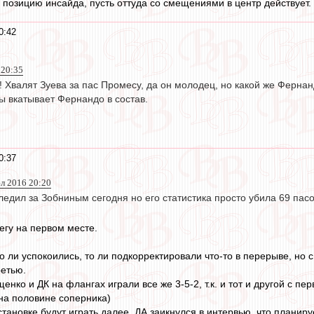
 позицию инсайда, пусть оттуда со смещениями в центр действует.
0:42
 20:35
 Хвалят Зуева за пас Промесу, да он молодец, но какой же Ферна
ры вкатывает Фернандо в состав.
0:37
л 2016 20:20
следил за Зобниным сегодня но его статистика просто убила 69 пас
егу на первом месте.
 ли успокоились, то ли подкорректировали что-то в перерыве, но с
ретью.
нко и ДК на флангах играли все же 3-5-2, т.к. и тот и другой с пе
на половине соперника)
тановке будут играть далее. ДА заикнулся в интервью, что планиру