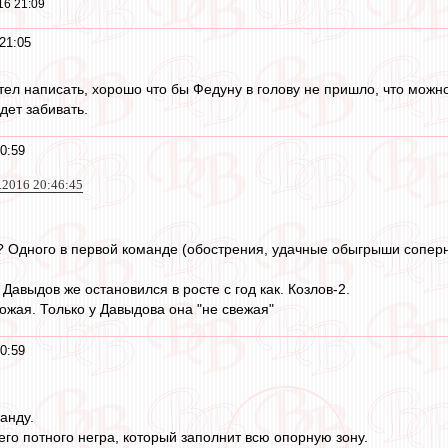
16 21:09
21:05
тел написать, хорошо что бы Федуну в голову не пришло, что можн
дет забивать.
0:59
7.2016 20:46:45
 Одного в первой команде (обострения, удачные обыгрыши соперник
 Давыдов же остановился в росте с год как. Козлов-2.
хожая. Только у Давыдова она "не свежая"
0:59
анду.
го потного негра, который заполнит всю опорную зону.