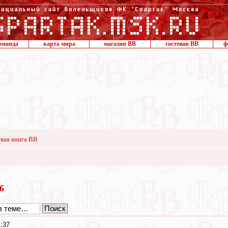
оманда
карта мира
магазин ВВ
гостевая ВВ
ф
вая книга ВВ
16
:37