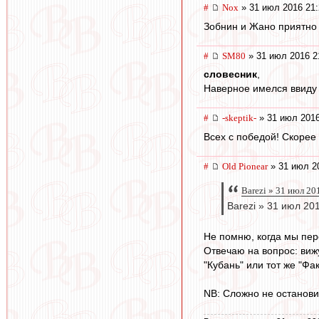
#
Nox
» 31 июл 2016 21:
Зобнин и Жано приятно 
#
SM80
» 31 июл 2016 2
словесник
,
Наверное имелся ввиду 
#
-skeptik-
» 31 июл 2016
Всех с победой! Скорее 
#
Old Pionear
» 31 июл 2
Barezi » 31 июл 20
Barezi » 31 июл 20
Не помню, когда мы пере
Отвечаю на вопрос: вижу
"Кубань" или тот же "Фа
NB: Сложно не остановит