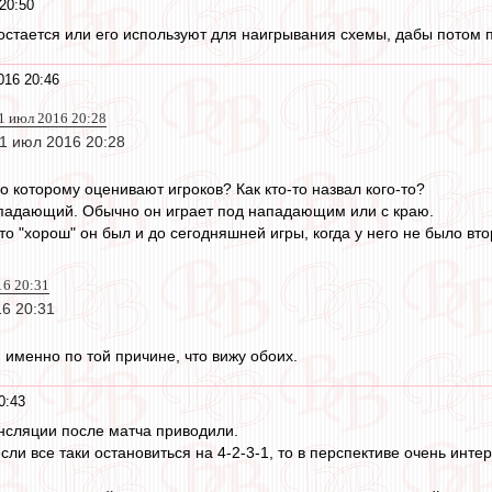
20:50
и остается или его используют для наигрывания схемы, дабы потом 
016 20:46
31 июл 2016 20:28
1 июл 2016 20:28
 по которому оценивают игроков? Как кто-то назвал кого-то?
ападающий. Обычно он играет под нападающим или с краю.
 что "хорош" он был и до сегодняшней игры, когда у него не было вт
16 20:31
16 20:31
 именно по той причине, что вижу обоих.
0:43
рансляции после матча приводили.
сли все таки остановиться на 4-2-3-1, то в перспективе очень инт