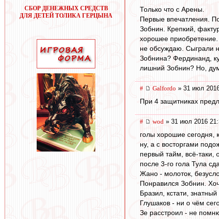
СБОР ДЕНЕЖНЫХ СРЕДСТВ
Только что с Арены.
ДЛЯ ДЕТЕЙ ТОЛИКА ГЕРЦЫНА
Первые впечатления. По
Зобнин. Крепкий, фактур
хорошее приобретение. 
не обсуждаю. Сыграли н
Зобнина? Фердинанд, ку
лишний Зобнин? Но, дум
#
Galfordo
» 31 июл 2016
При 4 защитниках предл
#
wod
» 31 июл 2016 21:
голы хорошие сегодня, 
ну, а с восторгами подо
первый тайм, всё-таки, 
после 3-го гола Тула сд
Жано - молоток, безусло
Понравился Зобнин. Хо
Бразил, кстати, знатный 
Глушаков - ни о чём сег
Зе расстроил - не помню