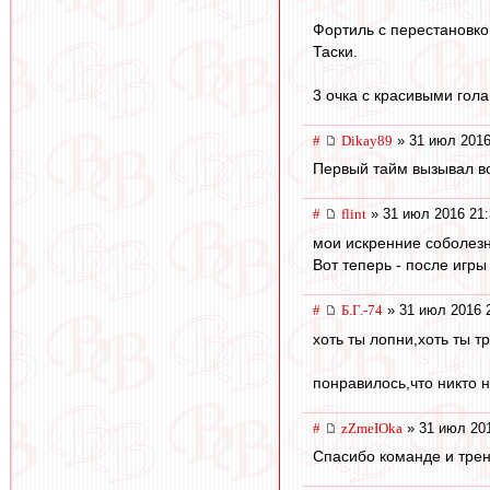
Фортиль с перестановко
Таски.
3 очка с красивыми гола
#
Dikay89
» 31 июл 2016
Первый тайм вызывал во
#
flint
» 31 июл 2016 21:
мои искренние соболез
Вот теперь - после игры
#
Б.Г.-74
» 31 июл 2016 
хоть ты лопни,хоть ты т
понравилось,что никто н
#
zZmeIOka
» 31 июл 201
Спасибо команде и трен