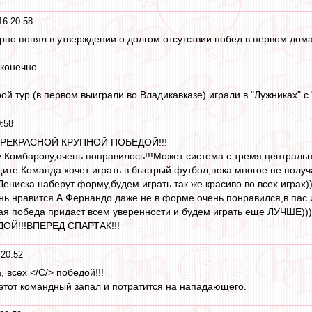
16 20:58
ерно понял в утверждении о долгом отсутствии побед в первом дом
конечно.
ой тур (в первом выиграли во Владикавказе) играли в "Лужниках" с "
:58
 ПРЕКРАСНОЙ КРУПНОЙ ПОБЕДОЙ!!!
Комбарову,очень понравилось!!!Может система с тремя централь
щите.Команда хочет играть в быстрый футбол,пока многое не получ
 Дениска наберут форму,будем играть так же красиво во всех играх
нь нравится.А Фернандо даже не в форме очень понравился,в пас и
 победа придаст всем уверенности и будем играть еще ЛУЧШЕ)))
ОЙ!!!ВПЕРЕД СПАРТАК!!!
20:52
 всех </С/> победой!!!
этот командный запал и потратится на нападающего.