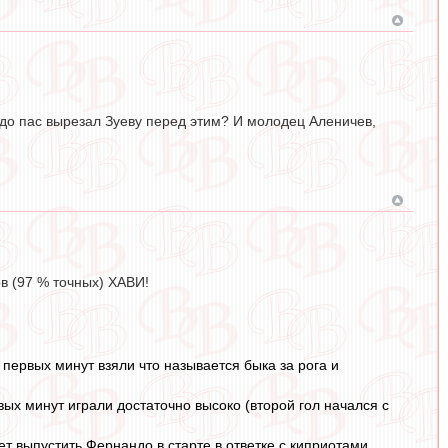
ндо пас вырезал Зуеву перед этим? И молодец Аленичев,
ов (97 % точных) ХАВИ!
 первых минут взяли что называется быка за рога и
рвых минут играли достаточно высоко (второй гол начался с
ет выпустить Фернандо в старте в ответке с киприотами.