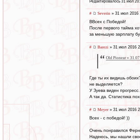
Редактировалось 31 июл 20
#
Severin
» 31 июл 2016 
ВВсех с Победой!
После первого тайма хо
за меньшую зарплату бу
#
Barezi
» 31 июл 2016 2
Old Pionear » 31.0
Где ты их видишь обоих?
не выделяется?
У Зуева виден прогресс.
А так да. Статистика по
#
Meyer
» 31 июл 2016 2
Всех - с победой! ))
Очень понравился Ферн
Надеюсь, мы нашли свое