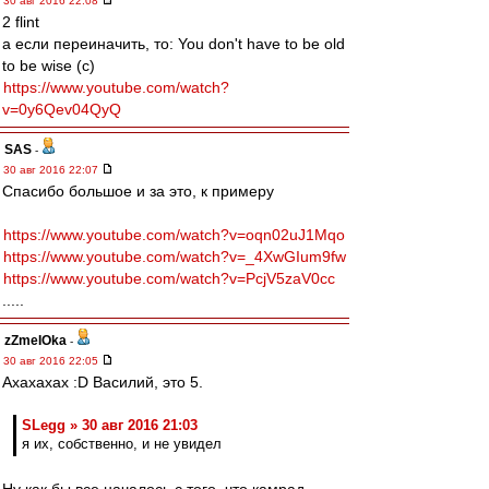
30 авг 2016 22:08
2 flint
а если переиначить, то: You don't have to be old
to be wise (с)
https://www.youtube.com/watch?
v=0y6Qev04QyQ
SAS
-
30 авг 2016 22:07
Спасибо большое и за это, к примеру
https://www.youtube.com/watch?v=oqn02uJ1Mqo
https://www.youtube.com/watch?v=_4XwGIum9fw
https://www.youtube.com/watch?v=PcjV5zaV0cc
.....
zZmeIOka
-
30 авг 2016 22:05
Ахахахах :D Василий, это 5.
SLegg » 30 авг 2016 21:03
я их, собственно, и не увидел