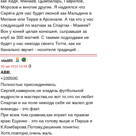
как Хидя, Минаев, Цымбаларь, Гаврилов,
Морозов и многие другие. Я надеялся что
Серёга для нас будет иконой как Мальдини в
Милане или Терри в Арсенале. А так кто у нас
следующий по матчам за Спартак - Макеев?
Вон у коней целая конюшня, сыгравшая за
клуб за 300 матчей. С такими подходами не
будет у нас никогда своего Тотти, как ни
банально звучит - носителя традиций...
vlad45
-
30 авг 2016 19:06
ABB
,
+100500.
Полностью присоединяюсь.
Сергей,наверное,не кладезь футбольной
мудрости и мастерства,но вот то,что он любит
Спартак и на поле никогда себя не жалел для
команды - это факт.
При всем том,сравнив,как играет на правом
краю Ещенко - это на голову выше и Парша и
К.Комбарова.Потому,решение понятно.
Хотя,повторю,очень жаль.