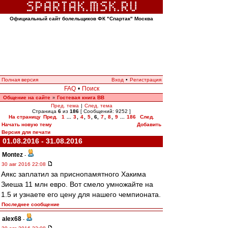
Официальный сайт болельщиков ФК "Спартак" Москва
Полная версия
Вход
•
Регистрация
FAQ
•
Поиск
Общение на сайте
Гостевая книга ВВ
»
Пред. тема
|
След. тема
Страница
6
из
186
[ Сообщений: 9252 ]
На страницу
Пред.
1
...
3
,
4
,
5
,
6
,
7
,
8
,
9
...
186
След.
Начать новую тему
Добавить
Версия для печати
01.08.2016 - 31.08.2016
Montez
-
30 авг 2016 22:08
Аякс заплатил за приснопамятного Хакима
Зиеша 11 млн евро. Вот смело умножайте на
1.5 и узнаете его цену для нашего чемпионата.
Последнее сообщение
alex68
-