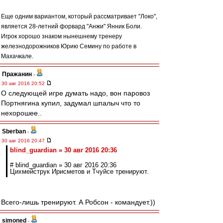
Еще одним вариантом, который рассматривает "Локо",
является 28-летний форвард "Анжи" Янник Боли.
Игрок хорошо знаком нынешнему тренеру
железнодорожников Юрию Семину по работе в
Махачкале.
Пражанин
-
30 авг 2016 20:52
О следующей игре думать надо, вон паровоз
Портнягина купил, задумал шпалыч что то
нехорошее..
Sberban
-
30 авг 2016 20:47
blind_guardian » 30 авг 2016 20:36
# blind_guardian » 30 авг 2016 20:36
Цихмейструк Ирисметов и Тчуйсе тренируют.
Всего-лишь тренируют. А Робсон - командует.))
simoned
-