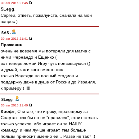
30 авг 2016 21:45
SLegg
,
Сергей, ответь, пожалуйста, сначала на мой
вопрос.)
SAS
-
30 авг 2016 21:41
Пражанин
очень не вовремя мы потеряли для матча с
ними Фернандо и Ещенко (
вот теперь ломай Игру чуть появившуюся ((
и думай, как и кого вместо них...
только Надежда на полный стадион и
поддержку даже в душе от России до Израиля,
к примеру ) !!!!!
SLegg
-
30 авг 2016 21:40
Крофт
, Считаю, что игроку, играющему за
Спартак, как бы он не "нравился", стоит желать
только успехов, ибо играет он за НАШУ
команду, и чем лучше играет, тем больше
пользы приносит именно ей... Разве не так? :)