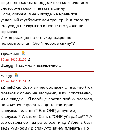
Еще неплохо бы определиться со значением
словосочетания "плевать в спину".
Если, скажем, мне никогда не нравился
условный футболист или тренер. И я этого до
его ухода не скрывал и после его ухода не
скрываю.
И моя реакция на его уход искренне
положительная. Это "плевок в спину"?
Пражанин
-
30 авг 2016 21:06
SLegg
, Разумно и взвешенно...
SLegg
-
30 авг 2016 21:03
zZmeIOka
, Вот я лично согласен с тем, что Люк
плевков с спину не заслужил, я их, собственно,
и не увидел... Я вообще против любых плевков,
но хочется спросить - где те критерии,
заслужил, или нет? Вот ОИР, допустим,
заслужил? А как же быть с "ОИР, убирайся!" ? А
всё остальное - шпрота, осет и т.д.? Алень был
ведь кумиром? В спину-то зачем плевать? Но