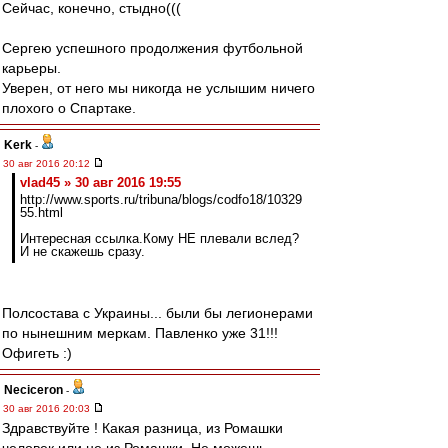
Сейчас, конечно, стыдно(((
Сергею успешного продолжения футбольной
карьеры.
Уверен, от него мы никогда не услышим ничего
плохого о Спартаке.
Kerk
-
30 авг 2016 20:12
vlad45 » 30 авг 2016 19:55
http://www.sports.ru/tribuna/blogs/codfo18/10329
55.html
Интересная ссылка.Кому НЕ плевали вслед?
И не скажешь сразу.
Полсостава с Украины... были бы легионерами
по нынешним меркам. Павленко уже 31!!!
Офигеть :)
Neciceron
-
30 авг 2016 20:03
Здравствуйте ! Какая разница, из Ромашки