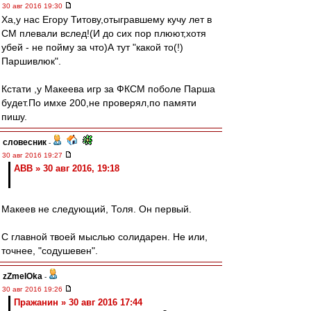
30 авг 2016 19:30
Ха,у нас Егору Титову,отыгравшему кучу лет в
СМ плевали вслед!(И до сих пор плюют,хотя
убей - не пойму за что)А тут "какой то(!)
Паршивлюк".
Кстати ,у Макеева игр за ФКСМ поболе Парша
будет.По имхе 200,не проверял,по памяти
пишу.
словесник
-
30 авг 2016 19:27
ABB » 30 авг 2016, 19:18
Макеев не следующий, Толя. Он первый.
С главной твоей мыслью солидарен. Не или,
точнее, "содушевен".
zZmeIOka
-
30 авг 2016 19:26
Пражанин » 30 авг 2016 17:44