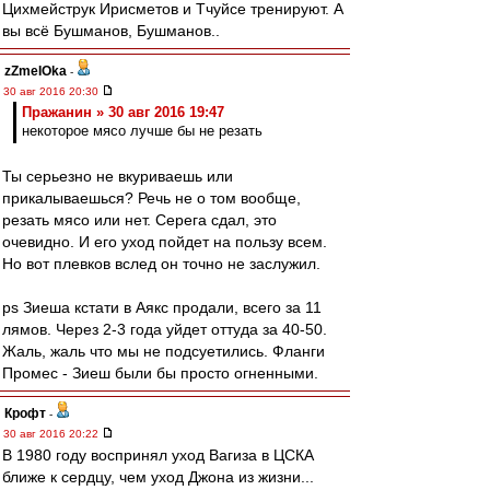
Цихмейструк Ирисметов и Тчуйсе тренируют. А
вы всё Бушманов, Бушманов..
zZmeIOka
-
30 авг 2016 20:30
Пражанин » 30 авг 2016 19:47
некоторое мясо лучше бы не резать
Ты серьезно не вкуриваешь или
прикалываешься? Речь не о том вообще,
резать мясо или нет. Серега сдал, это
очевидно. И его уход пойдет на пользу всем.
Но вот плевков вслед он точно не заслужил.
ps Зиеша кстати в Аякс продали, всего за 11
лямов. Через 2-3 года уйдет оттуда за 40-50.
Жаль, жаль что мы не подсуетились. Фланги
Промес - Зиеш были бы просто огненными.
Крофт
-
30 авг 2016 20:22
В 1980 году воспринял уход Вагиза в ЦСКА
ближе к сердцу, чем уход Джона из жизни...