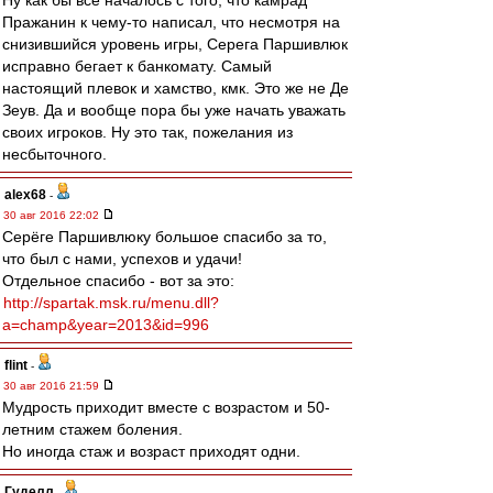
Ну как бы все началось с того, что камрад
Пражанин к чему-то написал, что несмотря на
снизившийся уровень игры, Серега Паршивлюк
исправно бегает к банкомату. Самый
настоящий плевок и хамство, кмк. Это же не Де
Зеув. Да и вообще пора бы уже начать уважать
своих игроков. Ну это так, пожелания из
несбыточного.
alex68
-
30 авг 2016 22:02
Серёге Паршивлюку большое спасибо за то,
что был с нами, успехов и удачи!
Отдельное спасибо - вот за это:
http://spartak.msk.ru/menu.dll?
a=champ&year=2013&id=996
flint
-
30 авг 2016 21:59
Мудрость приходит вместе с возрастом и 50-
летним стажем боления.
Но иногда стаж и возраст приходят одни.
Гуделл
-