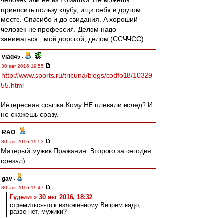
человек или не из Ромашки. Не можешь
приносить пользу клубу, ищи себя в другом
месте. Спасибо и до свидания. А хороший
человек не профессия. Делом надо
заниматься , мой дорогой, делом (ССЧЧСС)
vlad45
-
30 авг 2016 19:55
http://www.sports.ru/tribuna/blogs/codfo18/10329
55.html
Интересная ссылка.Кому НЕ плевали вслед? И
не скажешь сразу.
RAO
-
30 авг 2016 19:53
Матерый мужик Пражанин. Второго за сегодня
срезал)
gav
-
30 авг 2016 19:47
Гуделл » 30 авг 2016, 18:32
стремиться-то к изложенному Вепрем надо,
разве нет, мужики?