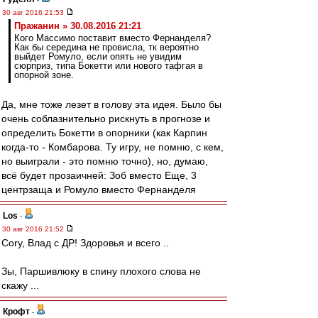
30 авг 2016 21:53
Пражанин » 30.08.2016 21:21
Кого Массимо поставит вместо Фернанделя?
Как бы середина не провисла, тк вероятно
выйдет Ромуло, если опять не увидим
сюрприз, типа Бокетти или нового тафгая в
опорной зоне.
Да, мне тоже лезет в голову эта идея. Было бы
очень соблазнительно рискнуть в прогнозе и
определить Бокетти в опорники (как Карпин
когда-то - Комбарова. Ту игру, не помню, с кем,
но выиграли - это помню точно), но, думаю,
всё будет прозаичней: Зоб вместо Еще, 3
центрзаща и Ромуло вместо Фернанделя
Los
-
30 авг 2016 21:52
Cory, Влад с ДР! Здоровья и всего ..
Зы, Паршивлюку в спину плохого слова не
скажу ...
Крофт
-