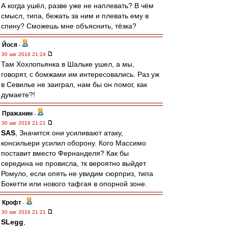
А когда ушёл, разве уже не наплевать? В чём
смысл, типа, бежать за ним и плевать ему в
спину? Сможешь мне объяснить, тёзка?
Йося
-
30 авг 2016 21:24
Там Хохлопьянка в Шальке ушел, а мы,
говорят, с бомжами им интересовались. Раз уж
в Севилье не заиграл, нам бы он помог, как
думаете?!
Пражанин
-
30 авг 2016 21:21
SAS
, Значится они усиливают атаку,
консильери усилил оборону. Кого Массимо
поставит вместо Фернанделя? Как бы
середина не провисла, тк вероятно выйдет
Ромуло, если опять не увидим сюрприз, типа
Бокетти или нового тафгая в опорной зоне.
Крофт
-
30 авг 2016 21:21
SLegg
,