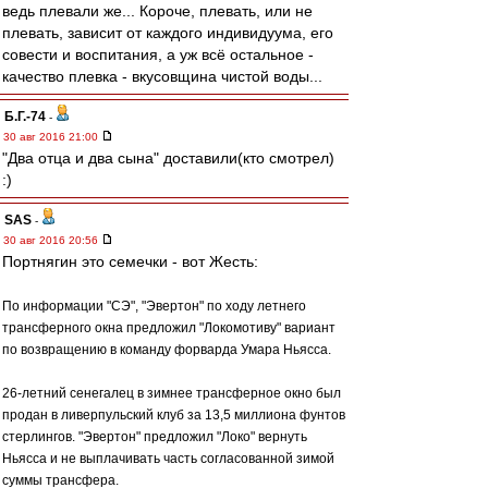
ведь плевали же... Короче, плевать, или не
плевать, зависит от каждого индивидуума, его
совести и воспитания, а уж всё остальное -
качество плевка - вкусовщина чистой воды...
Б.Г.-74
-
30 авг 2016 21:00
"Два отца и два сына" доставили(кто смотрел)
:)
SAS
-
30 авг 2016 20:56
Портнягин это семечки - вот Жесть:
По информации "СЭ", "Эвертон" по ходу летнего
трансферного окна предложил "Локомотиву" вариант
по возвращению в команду форварда Умара Ньясса.
26-летний сенегалец в зимнее трансферное окно был
продан в ливерпульский клуб за 13,5 миллиона фунтов
стерлингов. "Эвертон" предложил "Локо" вернуть
Ньясса и не выплачивать часть согласованной зимой
суммы трансфера.