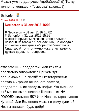
Может уже тогда лучше Адебайора? ))) Толку
точно не меньше и "вывеска" какая... ))
Schopfer
-
31 авг 2016 16:14
Neciceron » 31 авг 2016 16:02
# Neciceron » 31 авг 2016 16:02
# Schopfer » 31 авг 2016 15:53
а можно примеры игроков, явно сильнее
названных тобою? К сожалению, не обладаю
полномочиями для выбора футболистов в
Спартак. А то, что нужно искать им замену,
думаю здесь нет вопросов.
отвергаешь - предлагай! Или как там
правильно говорится!? Причем тут
полномочия, не виляй! ты категорически
против 4 игроков основного состава,
предлагаешь их продать нафиг. Кто сильнее
их? может смольников с Шишкиным НА
ГОЛОВУ сильнее ДК? Или Новосельцев вместо
Кутепа? Или Беленова может в раму купить?
Не, ты напиши, будь добр!