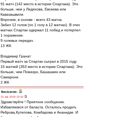
91 матч (142 место в истории Спартака). Это
больше, чем у Ледяхова, Евсеева или
Кавазашвили.
Впрочем, в основе - всего 43 матча.
Забил 12 голов (по 1 голу в 12 матчах). В этих
матчах Спартак одержал 11 побед и потерпел
1 поражение.
9 голевых передач.
13 ЖК
Владимир Гранат
Первый матч за Спартак сыграл в 2015 году.
15 матчей (353 место в истории Спартака). Это
больше, чем Помазун, Башашкин или
Самарони.
2 ЖК
Neciceron
-
31 авг 2016 15:32
Здравствуйте ! Приятное сообщение.
Избавляемся от баласта. Осталось продать
Реброва,Кутепова, Комбарова и Ананидзе. И