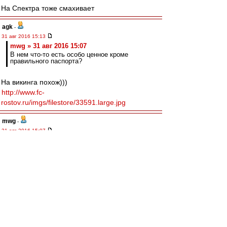
На Спектра тоже смахивает
agk
-
31 авг 2016 15:13
mwg » 31 авг 2016 15:07
В нем что-то есть особо ценное кроме
правильного паспорта?
На викинга похож)))
http://www.fc-
rostov.ru/imgs/filestore/33591.large.jpg
mwg
-
31 авг 2016 15:07
Valentinovich » 31 авг 2016 11:42
Скажите, а Маурисио круче Новосельцева?
Скажите, а кто такой этот Новосельцев? В нем
что-то есть особо ценное кроме правильного
паспорта?
чннхнпS
-