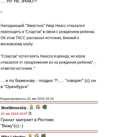
.... НУ НЕ ЗНАЮ?!
"
Нападающий "Эвертона" Умар Ниасс отказался
переходить в "Спартак" в связи с рождением ребенка.
Об этом ТАСС рассказал источник, близкий к
московскому клубу.
"Спартак" хотел взять Ниасса в аренду, но игрок
отказался от предложения из-за рождения ребенка", -
отметил источник. "
... и по Баженову - поздно ?!..... "говорят" (c) он
в "Оренбурге"
Редактировалось 31 авг 2016 16:14
Mosfilmovskiy
-
31 авг 2016 16:07
Гранат заиграет в Ростове.
"Вижу"(с):-)