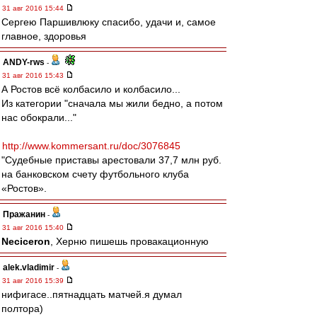
31 авг 2016 15:44
Сергею Паршивлюку спасибо, удачи и, самое
главное, здоровья
ANDY-rws
-
31 авг 2016 15:43
А Ростов всё колбасило и колбасило...
Из категории "сначала мы жили бедно, а потом
нас обокрали..."
http://www.kommersant.ru/doc/3076845
"Судебные приставы арестовали 37,7 млн руб.
на банковском счету футбольного клуба
«Ростов».
Пражанин
-
31 авг 2016 15:40
Neciceron
, Херню пишешь провакационную
alek.vladimir
-
31 авг 2016 15:39
нифигасе..пятнадцать матчей.я думал
полтора)