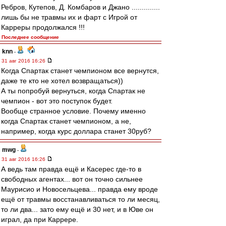
Ребров, Кутепов, Д. Комбаров и Джано ..............
лишь бы не травмы их и фарт с Игрой от
Карреры продолжался !!!
Последнее сообщение
knn
-
31 авг 2016 16:26
Когда Спартак станет чемпионом все вернутся,
даже те кто не хотел возвращаться))
А ты попробуй вернуться, когда Спартак не
чемпион - вот это поступок будет.
Вообще странное условие. Почему именно
когда Спартак станет чемпионом, а не,
например, когда курс доллара станет 30руб?
mwg
-
31 авг 2016 16:26
А ведь там правда ещё и Касерес где-то в
свободных агентах... вот он точно сильнее
Маурисио и Новосельцева... правда ему вроде
ещё от травмы восстанавливаться то ли месяц,
то ли два... зато ему ещё и 30 нет, и в Юве он
играл, да при Каррере.