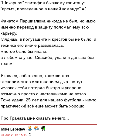
"Шикарная" эпитафия бывшему капитану:
"время, проведенное в нашей команде" =(
Фанатом Паршивлюка никогда не был, но имхо
именно перевод в защиту поломал ему всю
карьеру.
глядишь, в полузащите и крестов бы не было, и
техника его иначе развивалась.
многое было бы иначе.
в любом случае: Спасибо, удачи и дальше без
травм!
Яковлев, собственно, тоже жертва
экспериментов с затыканием дыр. но тут
человек себя потерял быстро и уверено.
возможно просто с наставниками не везло.
Тоже удачи! 25 лет для нашего футбола - ничто
практически! всё ещё может быть хорошо.
Про Граната мне сказать нечего...
Mike Lebedev
-
31 авг 2016 15:19