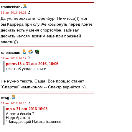
traubenbah
-
31 авг 2016 16:21
Да уж, перехватил Оренбург Никитоса))) мог
бы Каррера при случАе козырнуть перед Конте
дескать есть у меня спортсМэн, забивал
дескать челсям всяким еще при прежней
власти)))
словесник
-
31 авг 2016 16:19
petrov13 » 31 авг 2016, 16:06
текст об уходе с книги
Не нужно текста, Саша. Всё проще: станет
"Спартак" чемпионом -- Спектр вернётся :-).
mwg
-
31 авг 2016 16:15
mp » 31 авг 2016 16:03
А вот и бомба ?
Надо брать ))
"Нападающий Никита Баженов...