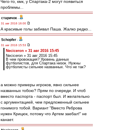
Чего-то, кмк, у Спартака-2 могут появиться
проблемы...
старичок
-
31 авг 2016 16:00
А красивые голы забивал Паша. Жалко редко...
Schopfer
-
31 авг 2016 15:53
Neciceron » 31 авг 2016 15:45
Neciceron » 31 авг 2016 15:45
В чем провокация? Уровень данных
футболистов, для Спартака низок. Нужны
футболисты сильнее названных. Что не так?
а можно примеры игроков, явно сильнее
названных тобою? Прям по очереди. И чтоб
вместо паспорта - паспорт был. И желательно
с аргументацией, чем предложенный сильнее
гонимого тобой. Вариант "Вместо Реброва
нужен Крицюк, потому что Артем заебал!" не
канает.