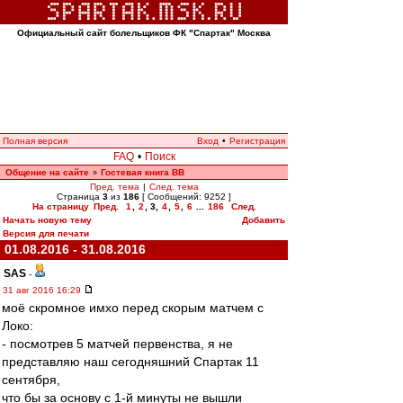
Официальный сайт болельщиков ФК "Спартак" Москва
Полная версия
Вход
•
Регистрация
FAQ
•
Поиск
Общение на сайте
Гостевая книга ВВ
»
Пред. тема
|
След. тема
Страница
3
из
186
[ Сообщений: 9252 ]
На страницу
Пред.
1
,
2
,
3
,
4
,
5
,
6
...
186
След.
Начать новую тему
Добавить
Версия для печати
01.08.2016 - 31.08.2016
SAS
-
31 авг 2016 16:29
моё скромное имхо перед скорым матчем с
Локо:
- посмотрев 5 матчей первенства, я не
представляю наш сегодняшний Спартак 11
сентября,
что бы за основу с 1-й минуты не вышли