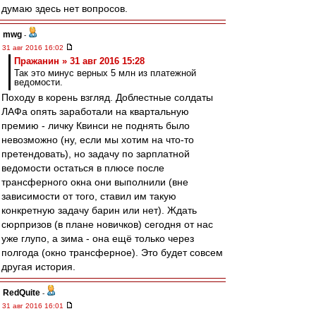
думаю здесь нет вопросов.
mwg
-
31 авг 2016 16:02
Пражанин » 31 авг 2016 15:28
Так это минус верных 5 млн из платежной
ведомости.
Походу в корень взгляд. Доблестные солдаты
ЛАФа опять заработали на квартальную
премию - личку Квинси не поднять было
невозможно (ну, если мы хотим на что-то
претендовать), но задачу по зарплатной
ведомости остаться в плюсе после
трансферного окна они выполнили (вне
зависимости от того, ставил им такую
конкретную задачу барин или нет). Ждать
сюрпризов (в плане новичков) сегодня от нас
уже глупо, а зима - она ещё только через
полгода (окно трансферное). Это будет совсем
другая история.
RedQuite
-
31 авг 2016 16:01