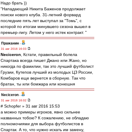
Надо брать ))
"Нападающий Никита Баженов продолжает
поиски нового клуба. 31-летний форвард
последние пять лет выступал за "Томь", с
которой по итогам минувшего сезона вышел в
премьер-лигу. Летом у него истек контракт. "
Пражанин
-
31 авг 2016 16:03
Neciceron
, Кстати, правильный болела
Спартака всегда пишет Джано или Жано, но
никогда по фамилии, так это лучший футболист
Грузии, Кутепов лучший из молодых ЦЗ России,
Комбаров еще вернется в сборную. Так что
братан, ты или бомжара или конюшня
Neciceron
-
31 авг 2016 16:02
# Schopfer » 31 авг 2016 15:53
а можно примеры игроков, явно сильнее
названных тобою? К сожалению, не обладаю
полномочиями для выбора футболистов в
Спартак. А то, что нужно искать им замену,