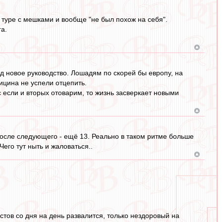
м туре с мешками и вообще "не был похож на себя".
а.
од новое руководство. Лошадям по скорей бы европу, на
вицина не успели отцепить.
 если и вторых отоварим, то жизнь засверкает новыми
после следующего - ещё 13. Реально в таком ритме больше
 Чего тут ныть и жаловаться..
остов со дня на день развалится, только нездоровый на