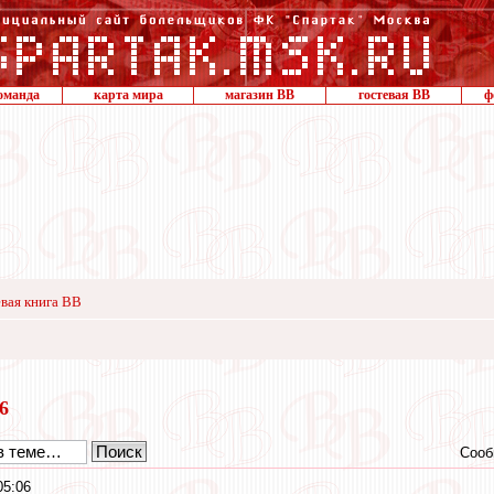
оманда
карта мира
магазин ВВ
гостевая ВВ
ф
вая книга ВВ
16
Сооб
05:06