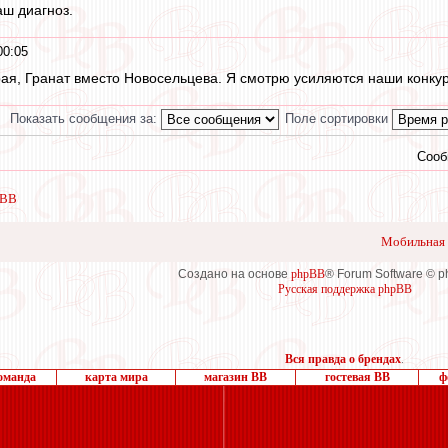
аш диагноз.
00:05
ая, Гранат вместо Новосельцева. Я смотрю усиляются наши конкур
Показать сообщения за:
Поле сортировки
Сооб
 ВВ
Мобильная 
Создано на основе
phpBB
® Forum Software © 
Русская поддержка phpBB
Вся правда о брендах
.
оманда
карта мира
магазин ВВ
гостевая ВВ
ф