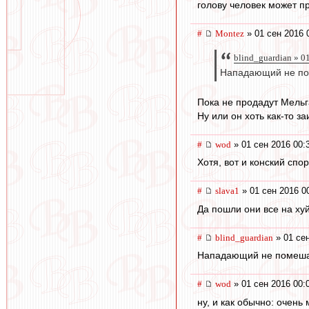
голову человек может п
#
Montez
» 01 сен 2016 
blind_guardian » 0
Нападающий не пом
Пока не продадут Мельг
Ну или он хоть как-то за
#
wod
» 01 сен 2016 00:
Хотя, вот и конский спор
#
slava1
» 01 сен 2016 0
Да пошли они все на ху
#
blind_guardian
» 01 сен
Нападающий не помешал
#
wod
» 01 сен 2016 00:
ну, и как обычно: очень