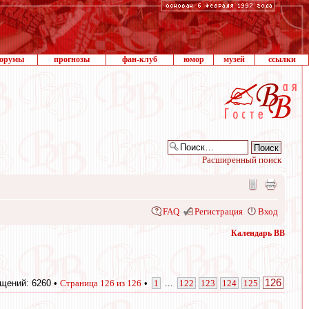
орумы
прогнозы
фан-клуб
юмор
музей
ссылки
Расширенный поиск
FAQ
Регистрация
Вход
Календарь ВВ
126
щений: 6260 •
Страница
126
из
126
•
1
...
122
123
124
125