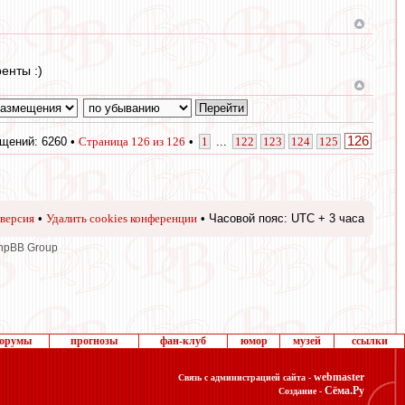
енты :)
126
щений: 6260 •
Страница
126
из
126
•
1
...
122
123
124
125
версия
•
Удалить cookies конференции
• Часовой пояс: UTC + 3 часа
phpBB Group
орумы
прогнозы
фан-клуб
юмор
музей
ссылки
webmaster
Связь с администрацией сайта -
Сёма.Ру
Создание -