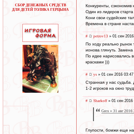
СБОР ДЕНЕЖНЫХ СРЕДСТВ
Конкуренты, сэкономив 
ДЛЯ ДЕТЕЙ ТОЛИКА ГЕРЦЫНА
Один из лидеров старта 
Кони свои судейские та
Времена в стране наста
#
petrov13
» 01 сен 2016
По ходу реально рынок т
ионова глянуть. Замена 
По идее нарисовались в
красками )))
#
ys
» 01 сен 2016 03:47
Странная у нас судьба.
1-2 игроков на окно труд
#
Sharkoff
» 01 сен 2016 
Grex » 31 авг 2016
Глупости, бомжи еще на 