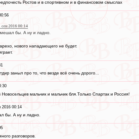
редпочесть Ростов и в спортивном и в финансовом смыслах
00:56
1 сен 2016 00:14
ешал бы. А ну и ладно.
арехо, нового нападающего не будет.
играет.
31
тдир заныл про то, что везде всё очень дорого...
0:30
й Новосельцев мальчик и мальчик бля.Только Спартак и Россия!
 2016 00:14
 бы. А ну и ладно.
05
 много разговоров.