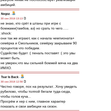
амбиций.
Negoz
-
30 сен 2016 13:13
не знаю, кто срёт в штаны при игре с
бомжами(тамбов, аз) но срать то чего......
:shock:
они так же играют, как с начала чемпионата+
семёрка и Смольников, семёрку закрываем 90
процентов что победим.
Судейство будет :( пеналь поставят :( это увы
может быть.
не уверен,что мы сильней бомжей мяча на два
ИМХО.
Tsar Is Back
-
30 сен 2016 12:58
Честно говоря, пох на результат...Хочу увидеть
рубилово, чтобы толпой бегали туда-сюда,
чтобы голов куча...
Просрём и хер с ним, главное характер
показать и свои амбиции на сезон.