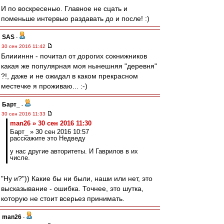
И по воскресенью. Главное не сцать и
поменьше интервью раздавать до и после! :)
SAS
-
30 сен 2016 11:42
Блиииннн - почитал от дорогих сокнижников
какая же популярная моя нынешняя "деревня"
?!, даже и не ожидал в каком прекрасном
местечке я проживаю... :-)
Барт_
-
30 сен 2016 11:33
man26 » 30 сен 2016 11:30
Барт_ » 30 сен 2016 10:57
расскажите это Недведу
у нас другие авторитеты. И Гаврилов в их
числе.
"Ну и?")) Какие бы ни были, наши или нет, это
высказывание - ошибка. Точнее, это шутка,
которую не стоит всерьез принимать.
man26
-