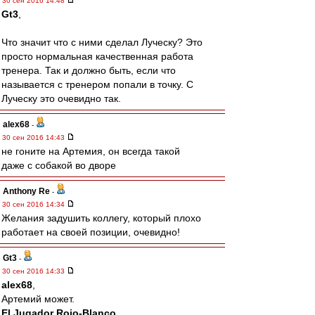
30 сен 2016 14:48
Gt3
,
Что значит что с ними сделал Луческу? Это
просто нормальная качественная работа
тренера. Так и должно быть, если что
называется с тренером попали в точку. С
Луческу это очевидно так.
alex68
-
30 сен 2016 14:43
не гоните на Артемия, он всегда такой
даже с собакой во дворе
Anthony Re
-
30 сен 2016 14:34
Желания задушить коллегу, который плохо
работает на своей позиции, очевидно!
Gt3
-
30 сен 2016 14:33
alex68
,
Артемий может.
El Jugador Rojo-Blanco
,