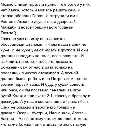
Можно с ними играть и нужно. Тем более у них
нет Халка, который мог всё решить сам, и
столпа обороны Гарая. И отгружали им и
Ростов с Анжи по двушечке, а дворовый
Маккаби и вовсе трешку (а-ля "сраный
Твенте").
Главное уже на игру не выходить с
обосраными штанами. Ничем наши парни не
хуже. И не хуже умеют играть в футбол. И они
должны выходить на поле, осознавая это. И
выходить на поле, чтобы это доказать.
Бомжевик сам от нас 2 раза только на
последних минутах отскакивал. А весной
должен был огребать и на Петровском, где его
возили первый тайм. И будь у судьи совесть
или очки, он бы поставил пенальти за игру
рукой Халком при счете 2:1, красную бразилу и
досвидос. А у нас в составе еще и Гранат был.
Этих же бомжей в европе кто только не
дрюкал: Осеры, Аустрии, Насьонали, Апоэлы,
Базели... А всё потому что им до одного места
кто такие бомжи - они и знать не знают такую