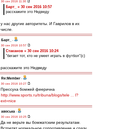
30 сен 2016 11:30
Барт_ » 30 сен 2016 10:57
расскажите это Недведу
у нас другие авторитеты. И Гаврилов в их
числе.
Барт_
-
30 сен 2016 10:57
Cтаканов » 30 сен 2016 10:24
"бегает тот, кто не умеет играть в футбол"(с)
расскажите это Недведу
Re:Member
-
30 сен 2016 10:27
Прессуха бомжей феерична
http://www.sports.ru/tribuna/blogs/tele ... l?
ext=nice
авоська
-
30 сен 2016 10:25
Да не верьте вы бомжатским результатам.
Встретят нормальное сопротивление и сразу