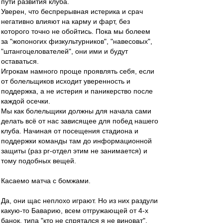
пути развития клуба.
Уверен, что беспрерывная истерика и срач
негативно влияют на карму и фарт, без
которого точно не обойтись. Пока мы болеем
за "жопоногих физкультурников", "навесовых",
"штангоцелователей", они ими и будут
оставаться.
Игрокам намного проще проявлять себя, если
от болельщиков исходит уверенность и
поддержка, а не истерия и паникерство после
каждой осечки.
Мы как болельщики должны для начала сами
делать всё от нас зависящее для побед нашего
клуба. Начиная от посещения стадиона и
поддержки команды там до информационной
защиты (раз pr-отдел этим не занимается) и
тому подобных вещей.
Касаемо матча с бомжами.
Да, они щас неплохо играют. Но из них раздули
какую-то Баварию, всем отгружающей от 4-х
банок, типа "кто не спрятался я не виноват".