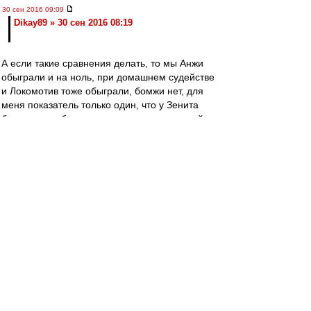
30 сен 2016 09:09
Dikay89 » 30 сен 2016 08:19
А если такие сравнения делать, то мы Анжи
обыграли и на ноль, при домашнем судействе
и Локомотив тоже обыграли, бомжи нет, для
меня показатель только один, что у Зенита
большие проблемы с командами с хорошей
или нормальной организацией в обороне,
Локо, Уфа, кони, у нас такие же проблемы, но
не надо петь песни им, счёт 5-0 говорит, что
клубы, которые с ними играли не все вышли
побеждать и умирать на поле, а это самый
главный плюс за время Массимо в Спартаке,
шансы есть, и боятся никого не надо, нужно
выходить и биться.
Редактировалось 30 сен 2016 09:12
Dikay89
-
30 сен 2016 08:19
Dikay89 » 30 сен 2016 07:43