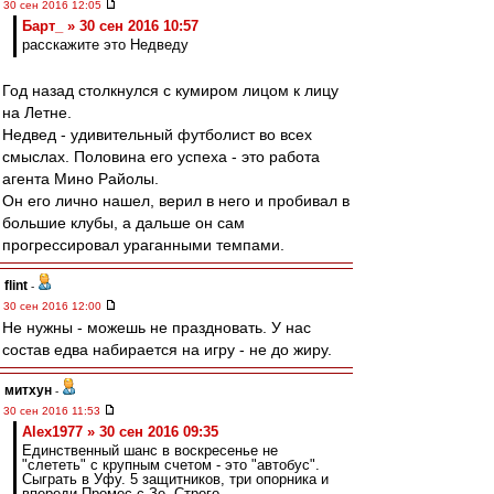
30 сен 2016 12:05
Барт_ » 30 сен 2016 10:57
расскажите это Недведу
Год назад столкнулся с кумиром лицом к лицу
на Летне.
Недвед - удивительный футболист во всех
смыслах. Половина его успеха - это работа
агента Мино Райолы.
Он его лично нашел, верил в него и пробивал в
большие клубы, а дальше он сам
прогрессировал ураганными темпами.
flint
-
30 сен 2016 12:00
Не нужны - можешь не праздновать. У нас
состав едва набирается на игру - не до жиру.
митхун
-
30 сен 2016 11:53
Alex1977 » 30 сен 2016 09:35
Единственный шанс в воскресенье не
"слететь" с крупным счетом - это "автобус".
Сыграть в Уфу. 5 защитников, три опорника и
впереди Промес с Зе. Строго,