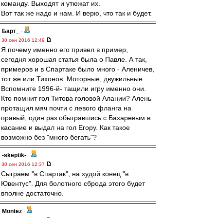
команду. Выходят и утюжат их.
Вот так же надо и нам. И верю, что так и будет.
Барт_
-
30 сен 2016 12:49
Я почему именно его привел в пример,
сегодня хорошая статья была о Павле. А так,
примеров и в Спартаке было много - Аленичев,
тот же или Тихонов. Моторные, двужильные.
Вспомните 1996-й- тащили игру именно они.
Кто помнит гол Титова головой Алании? Алень
протащил мяч почти с левого фланга на
правый, один раз обыгравшись с Бахаревым в
касание и выдал на гол Егору. Как такое
возможно без "много бегать"?
-skeptik-
-
30 сен 2016 12:37
Сыграем "в Спартак", на худой конец "в
Ювентус". Для болотного сброда этого будет
вполне достаточно.
Montez
-