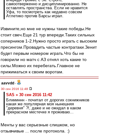
самоотверженно и дисциплинированно. Не
оставлять пространства. Если не нравится
Уфа, то посмотреть как недавно совсем
Атлетико против Барсы играл.
Извините,но мне не нужны такие победы.Не
стоит свеч.Еще 21 тур впереди.Таких сильных
соперников 1-2.Нужно просто играть с высоким
пресингом.Провадить частые контратаки.Зенит
будет первым номером играть.Что бы не
говорили но матч с АЗ отнял хоть какие то
силы.Можно их перебегать.Главное не
прижиматься к своим воротам.
aavvdd
-
30 сен 2016 11:48
SAS » 30 сен 2016 11:42
Блиииннн - почитал от дорогих сокнижников
какая же популярная моя нынешняя
"деревня" ?!, даже и не ожидал в каком
прекрасном местечке я проживаю...
Менты у вас серьезные слишком, но
отзывчивые ... после протокола. :)