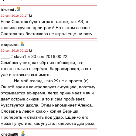
kbvetal
-
30 сен 2016 09:17
Если Спартак будет играть так же, как АЗ, то
конечно крупно проиграет! Но в этом сезоне
Спартак так бестолково не играл еще ни разу
старичок
-
30 сен 2016 09:12
____# slava1 » 30 сен 2016 00:22
Семёрка у них, как чёрт из табакерки, вот
только только в серёдке барражировал, а вот
уже и готовься вынимать....
_____ На мой взгляд - это Ж не с проста (с).
Он всё время контролирует ситуацию, поэтому
открывается во-время, легко принимает мяч и
даёт острые скидки, а то и сам пробивает.
Чувствуется школа. Этим напоминает Алекса.
Словак на левом краю - копия Бериши.
Пропереть и откатить под удар. Ещенко его
может упустить, как упустил киприота два раза.
chedmi86
-