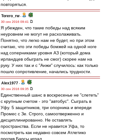
повторяться.
Torero_rw
-
30 сен 2016 09:41
Я убежден, что такие победы над всяким
неуровнем не могут не расхолаживать.
Понятно, что легко нам не будет, но при этом
считаю, что эти победы бомжей на одной ноге
над соперниками уровня АЗ (который дома
ирландцев обыграть не смог) скорее нам на
руку. У них так и с "Анжи" случилось: как только
пошло сопротивление, начались трудности.
Alex1977
-
30 сен 2016 09:35
Единственный шанс в воскресенье не "слететь"
с крупным счетом - это "автобус". Сыграть в
Уфу. 5 защитников, три опорника и впереди
Промес с Зе. Строго, самоотверженно и
дисциплинированно. Не оставлять
пространства. Если не нравится Уфа, то
посмотреть как недавно совсем Атлетико
против Барсы играл.