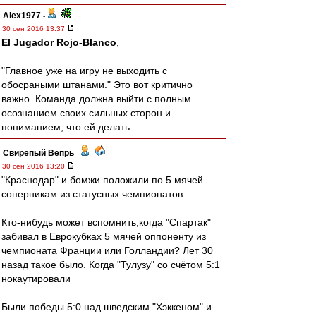
Alex1977
-
30 сен 2016 13:37
El Jugador Rojo-Blanco
,
"Главное уже на игру не выходить с
обосраными штанами." Это вот критично
важно. Команда должна выйти с полным
осознанием своих сильных сторон и
пониманием, что ей делать.
Свирепый Вепрь
-
30 сен 2016 13:20
"Краснодар" и бомжи положили по 5 мячей
соперникам из статусных чемпионатов.
Кто-нибудь может вспомнить,когда "Спартак"
забивал в Еврокубках 5 мячей оппоненту из
чемпионата Франции или Голландии? Лет 30
назад такое было. Когда "Тулузу" со счётом 5:1
нокаутировали
Были победы 5:0 над шведским "Хэккеном" и