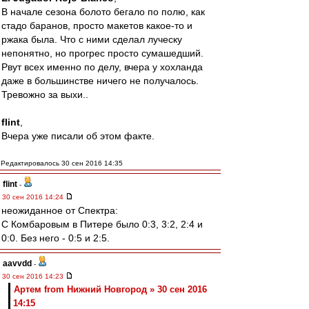
В начале сезона болото бегало по полю, как
стадо баранов, просто макетов какое-то и
ржака была. Что с ними сделал луческу
непонятно, но прогрес просто сумашедший.
Рвут всех именно по делу, вчера у хохланда
даже в большинстве ничего не получалось.
Тревожно за выхи..
flint
,
Вчера уже писали об этом факте.
Редактировалось 30 сен 2016 14:35
flint
-
30 сен 2016 14:24
неожиданное от Спектра:
С Комбаровым в Питере было 0:3, 3:2, 2:4 и
0:0. Без него - 0:5 и 2:5.
aavvdd
-
30 сен 2016 14:23
Артем from Нижний Новгород » 30 сен 2016
14:15