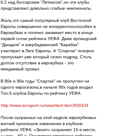
6:2 над болгарским "Литексом",но эти клубы
представляют довольно слабые чемпионаты.
Жаль,что самый популярный клуб Восточной
Европы совершенно не конкурентноспособен в
Еврокубках и логично занимает место в конце
первой сотни рейтинга УЕФА. Даже ирландский
"Дандалк" и азербаджанский "Карабах"
участвуют в Лиге Европы. А "Спартак" позорно
пропускает уже который сезон подряд. Столь
долгое отсутствие в еврокубках - это
имиджевый провал.
В 80е и 90е годы "Спартак" не пропустил ни
одного евросезона,в начале 90х годов входил
Топ-5 клубов Европы по рейтингу УЕФА
http://www.sovsport.ru/news/text-item/930104
После сыгранных на этой неделе еврокубковых
матчей произошли изменения в клубном
рейтинге УЕФА. «Зенит» сохраняет 15-е место,
а цска – 50-е. Ощутимого прогресса добились