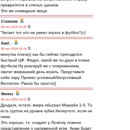
превратятся в слепых щенков.
Это же очевидные вещи.
Cтаканов
-
30 сен 2016 10:24
"бегает тот, кто не умеет играть в футбол"(с)
Барт_
-
30 сен 2016 10:16
минутка плача)) как бы сейчас пригодился
быстрый ЦФ. Федун, какой же ты даун в плане
футбола.Ну реагируй же с опережением,
хватит вчерашний день искать. Представьте
себе пару Промес-условный/безусловный
Веллитон. Рвали бы просто))
Montez
-
30 сен 2016 10:11
Дундалк, кстати, вчера обыграл Маккаби 1-0. То
есть группа на уровне кубка Интертото, если не
ниже.
Это хорошо, т.к. создает у Луческу ложное
представление о налаженной игре. Анжи будет