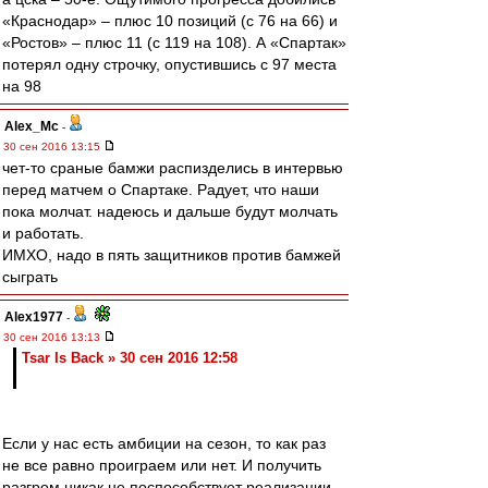
«Краснодар» – плюс 10 позиций (с 76 на 66) и
«Ростов» – плюс 11 (с 119 на 108). А «Спартак»
потерял одну строчку, опустившись с 97 места
на 98
Alex_Mc
-
30 сен 2016 13:15
чет-то сраные бамжи распизделись в интервью
перед матчем о Спартаке. Радует, что наши
пока молчат. надеюсь и дальше будут молчать
и работать.
ИМХО, надо в пять защитников против бамжей
сыграть
Alex1977
-
30 сен 2016 13:13
Tsar Is Back » 30 сен 2016 12:58
Если у нас есть амбиции на сезон, то как раз
не все равно проиграем или нет. И получить
разгром никак не поспособствует реализации