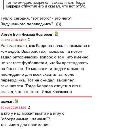
Тот не ожидал, захрипел, закашлялся. Тогда
Каррера отпустил его и сказал, что вот этого.
Туплю сегодня, "вот этого" - это чего?
Задушенного переводчика? :))))
Артем from Нижний Новгород
-
30 сен 2016 14:15
Рассказывают, как Каррера начал знакомство с
командой. Выстроил их, похвалил, а потом
задал риторический вопрос о том, что именно
не хватает футболистам, чтобы претендовать
на большее. Те молчали, и тогда итальянец
неожиданно для всех схватил за горло
переводчика. Тот не ожидал, захрипел,
закашлялся. Тогда Каррера отпустил его и
сказал, что вот этого. Илья Казаков(с)
alex68
-
30 сен 2016 13:56
а кто у нас может выйти на игру с
"обосранными штанами"?
так, чисто для понимания...