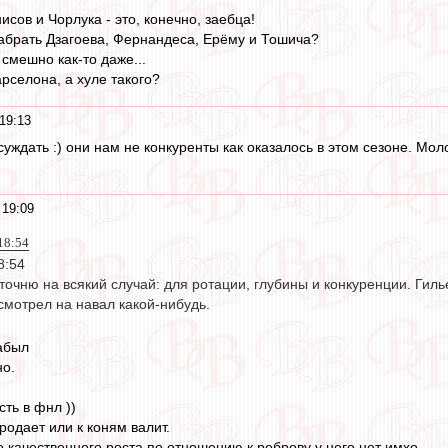
сов и Чорлука - это, конечно, заебца!
 забрать Дзагоева, Фернандеса, Ерёму и Тошича?
 смешно как-то даже...
рселона, а хуле такого?
19:13
уждать :) они нам не конкуренты как оказалось в этом сезоне. Мо
 19:09
 18:54
18:54
уточню на всякий случай: для ротации, глубины и конкуренции. Гил
смотрел на навал какой-нибудь.
забыл
но.
сть в фнл ))
родает или к коням валит.
но качественного роста по отношению к реброву у него нет имхо.