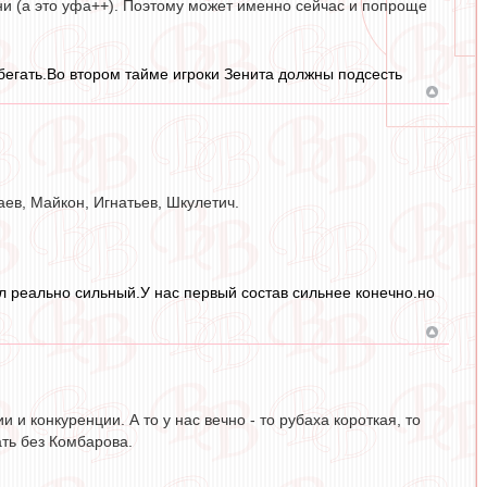
они (а это уфа++). Поэтому может именно сейчас и попроще
бегать.Во втором тайме игроки Зенита должны подсесть
ев, Майкон, Игнатьев, Шкулетич.
л реально сильный.У нас первый состав сильнее конечно.но
и и конкуренции. А то у нас вечно - то рубаха короткая, то
ать без Комбарова.