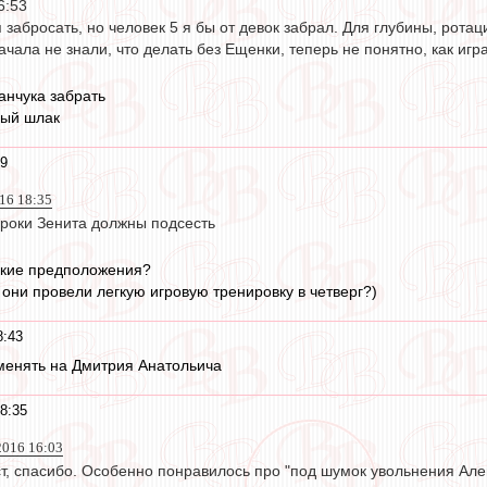
16:53
забросать, но человек 5 я бы от девок забрал. Для глубины, ротаци
ачала не знали, что делать без Ещенки, теперь не понятно, как игр
ранчука забрать
ный шлак
49
16 18:35
гроки Зенита должны подсесть
акие предположения?
 они провели легкую игровую тренировку в четверг?)
8:43
енять на Дмитрия Анатольича
8:35
2016 16:03
т, спасибо. Особенно понравилось про "под шумок увольнения Але