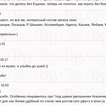
нали, что делать без Ещенки, теперь не понятно, как играть без Ко
1
шего, но все же, интересный состав запаса локо:
анцев, Логашов, Р. Шишкин, Коломейцев, Ндинга, Касаев, Янбаев, 
прикольно.)
6:31
 16:17
из музея, и улыбка до ушей ))
ибо!
 16:03
2
асибо. Особенно понравилось про "под шумок увольнения Аленичев
т для нас более удобный по стилю чем ростов (это уфа+) и кони (
...