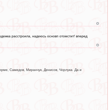
лодежка расстроила, надеюсь основп отомстит! вперед
ьерме, Самедов, Миранчук, Денисов, Чорлука. Да и