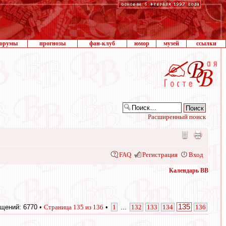
орумы
прогнозы
фан-клуб
юмор
музей
ссылки
Расширенный поиск
FAQ
Регистрация
Вход
Календарь ВВ
135
щений: 6770 •
Страница
135
из
136
•
1
...
132
133
134
136