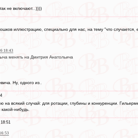
к не включают...))))
шков иллюстрацию, специально для нас, на тему "что случается, е
16 18:43
ыча менять на Дмитрия Анатольича
ича. Ну, одного из..
54
ню на всякий случай: для ротации, глубины и конкуренции. Гильерм
 какой-нибудь.
 18:51
 16:53