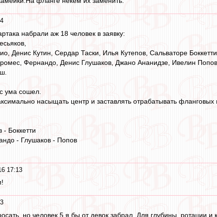
скамейки.На фланге некем их заменить.
04
ртака набрали аж 18 человек в заявку:
есьяков,
о, Денис Кутин, Сердар Таски, Илья Кутепов, Сальваторе Боккетти
ромес, Фернандо, Денис Глушаков, Джано Ананидзе, Ивелин Попов
ш.
с ума сошел.
аксимально насыщать центр и заставлять отрабатывать фланговых 
 - Боккетти
андо - Глушаков - Попов
16 17:13
!
53
осать, но человек 5 я бы от девок забрал. Для глубины, ротации и к