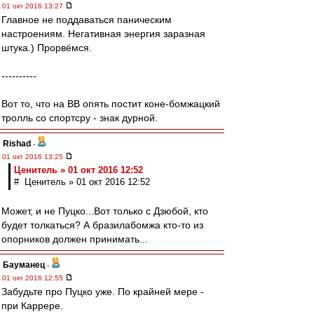
01 окт 2016 13:27
Главное не поддаваться паническим
настроениям. Негативная энергия заразная
штука.) Прорвёмся.
----------
Вот то, что на ВВ опять постит коне-бомжацкий
тролль со спортсру - знак дурной.
Rishad
-
01 окт 2016 13:25
Ценитель » 01 окт 2016 12:52
# Ценитель » 01 окт 2016 12:52
Может, и не Пуцко...Вот только с Дзюбой, кто
будет толкаться? А бразилабомжа кто-то из
опорников должен принимать...
Бауманец
-
01 окт 2016 12:55
Забудьте про Пуцко уже. По крайней мере -
при Каррере.