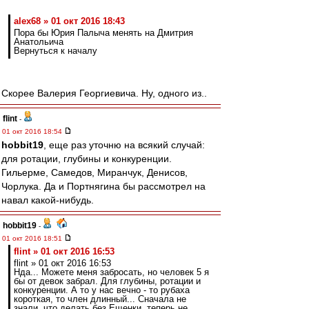
alex68 » 01 окт 2016 18:43
Пора бы Юрия Палыча менять на Дмитрия
Анатольича
Вернуться к началу
Скорее Валерия Георгиевича. Ну, одного из..
flint
-
01 окт 2016 18:54
hobbit19
, еще раз уточню на всякий случай:
для ротации, глубины и конкуренции.
Гильерме, Самедов, Миранчук, Денисов,
Чорлука. Да и Портнягина бы рассмотрел на
навал какой-нибудь.
hobbit19
-
01 окт 2016 18:51
flint » 01 окт 2016 16:53
flint » 01 окт 2016 16:53
Нда... Можете меня забросать, но человек 5 я
бы от девок забрал. Для глубины, ротации и
конкуренции. А то у нас вечно - то рубаха
короткая, то член длинный... Сначала не
знали, что делать без Ещенки, теперь не