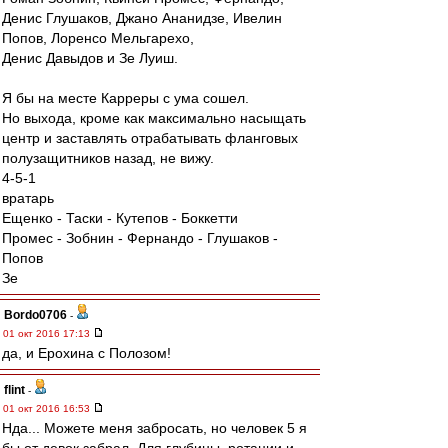
Денис Глушаков, Джано Ананидзе, Ивелин
Попов, Лоренсо Мельгарехо,
Денис Давыдов и Зе Луиш.
Я бы на месте Карреры с ума сошел.
Но выхода, кроме как максимально насыщать
центр и заставлять отрабатывать фланговых
полузащитников назад, не вижу.
4-5-1
вратарь
Ещенко - Таски - Кутепов - Боккетти
Промес - Зобнин - Фернандо - Глушаков -
Попов
Зе
Bordo0706
-
01 окт 2016 17:13
да, и Ерохина с Полозом!
flint
-
01 окт 2016 16:53
Нда... Можете меня забросать, но человек 5 я