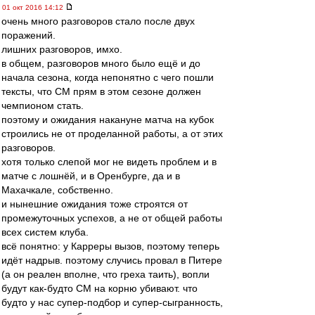
01 окт 2016 14:12
очень много разговоров стало после двух
поражений.
лишних разговоров, имхо.
в общем, разговоров много было ещё и до
начала сезона, когда непонятно с чего пошли
тексты, что СМ прям в этом сезоне должен
чемпионом стать.
поэтому и ожидания накануне матча на кубок
строились не от проделанной работы, а от этих
разговоров.
хотя только слепой мог не видеть проблем и в
матче с лошнёй, и в Оренбурге, да и в
Махачкале, собственно.
и нынешние ожидания тоже строятся от
промежуточных успехов, а не от общей работы
всех систем клуба.
всё понятно: у Карреры вызов, поэтому теперь
идёт надрыв. поэтому случись провал в Питере
(а он реален вполне, что греха таить), вопли
будут как-будто СМ на корню убивают. что
будто у нас супер-подбор и супер-сыгранность,