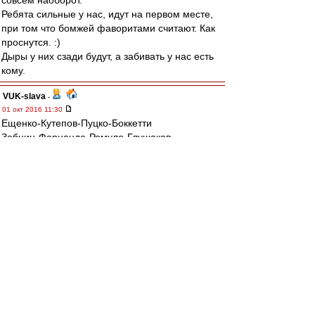
совсем наоборот.
Ребята сильные у нас, идут на первом месте,
при том что бомжей фаворитами считают. Как
проснутся. :)
Дыры у них сзади будут, а забивать у нас есть
кому.
VUK-slava
-
01 окт 2016 11:30
Ещенко-Кутепов-Пуцко-Боккетти
Зобнин-Фернандо-Ромуло-Глушаков
Промес-Зе
Запас: два защитника, два п/з, два напа.
ЯТД.
mp
-
01 окт 2016 11:20
На самом деле ситуация хреновая и почти
патовая.
Создали ее себе,как водится,сами.
Два поражения от не самых,мягко
говоря,сильных соперников.
Впереди Зенит.Думаю что наши выйдут на поле