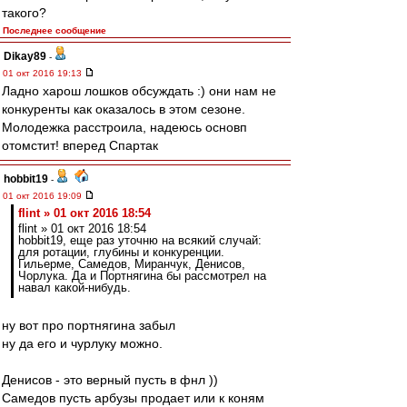
такого?
Последнее сообщение
Dikay89
-
01 окт 2016 19:13
Ладно харош лошков обсуждать :) они нам не
конкуренты как оказалось в этом сезоне.
Молодежка расстроила, надеюсь основп
отомстит! вперед Спартак
hobbit19
-
01 окт 2016 19:09
flint » 01 окт 2016 18:54
flint » 01 окт 2016 18:54
hobbit19, еще раз уточню на всякий случай:
для ротации, глубины и конкуренции.
Гильерме, Самедов, Миранчук, Денисов,
Чорлука. Да и Портнягина бы рассмотрел на
навал какой-нибудь.
ну вот про портнягина забыл
ну да его и чурлуку можно.
Денисов - это верный пусть в фнл ))
Самедов пусть арбузы продает или к коням