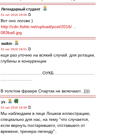
Легендарный студент
-
01 окт 2016 19:06
Вот оно логово )
http://cdn.fishki.net/upload/post/2016/ ...
083ba6.jpg
walkin
-
01 окт 2016 19:01
еще раз уточню на всякий случай: для ротации,
глубины и конкуренции
...................................ОУКБ..................................
..........................
В толстом фраере Спартак не включают...))))
ys
-
01 окт 2016 18:58
Мы наблюдаем в лице Лошков иллюстрацию,
специально для нас, на тему "что случается,
если вернуть постаревшего, отставшего от
времени, тренера-легенду"..