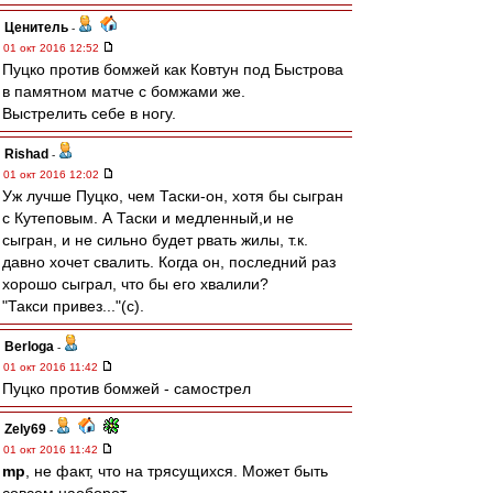
Ценитель
-
01 окт 2016 12:52
Пуцко против бомжей как Ковтун под Быстрова
в памятном матче с бомжами же.
Выстрелить себе в ногу.
Rishad
-
01 окт 2016 12:02
Уж лучше Пуцко, чем Таски-он, хотя бы сыгран
с Кутеповым. А Таски и медленный,и не
сыгран, и не сильно будет рвать жилы, т.к.
давно хочет свалить. Когда он, последний раз
хорошо сыграл, что бы его хвалили?
"Такси привез..."(с).
Berloga
-
01 окт 2016 11:42
Пуцко против бомжей - самострел
Zely69
-
01 окт 2016 11:42
mp
, не факт, что на трясущихся. Может быть