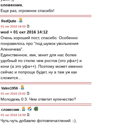
словесник
,
Еще раз, огромное спасибо!
RedQuite
-
01 окт 2016 16:03
wod » 01 окт 2016 14:12
Очень хороший пост, спасибо. Особенно
понравилось про "под шумок увольнения
Аленичева".
Единственное, кмк, зенит для нас более
удобный по стилю чем ростов (это уфа+) и
кони (а это уфа++). Поэтому может именно
сейчас и попроще будет, ну а там уж как
сложится...
Valex1956
-
01 окт 2016 15:02
Молодежь 0:3. Чем ответит купечество?
словесник
-
01 окт 2016 14:59
Чуть-чуть добавлю фотовпечатлений :-).