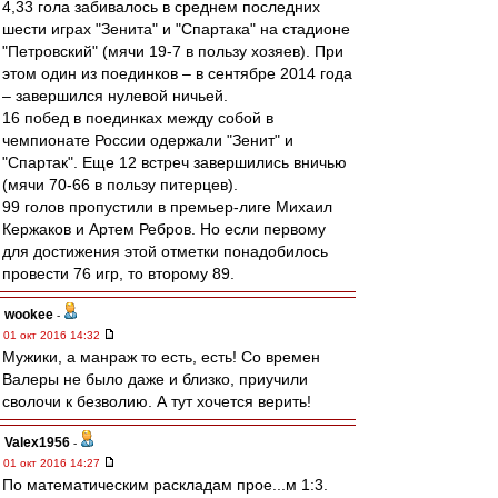
4,33 гола забивалось в среднем последних
шести играх "Зенита" и "Спартака" на стадионе
"Петровский" (мячи 19-7 в пользу хозяев). При
этом один из поединков – в сентябре 2014 года
– завершился нулевой ничьей.
16 побед в поединках между собой в
чемпионате России одержали "Зенит" и
"Спартак". Еще 12 встреч завершились вничью
(мячи 70-66 в пользу питерцев).
99 голов пропустили в премьер-лиге Михаил
Кержаков и Артем Ребров. Но если первому
для достижения этой отметки понадобилось
провести 76 игр, то второму 89.
wookee
-
01 окт 2016 14:32
Мужики, а манраж то есть, есть! Со времен
Валеры не было даже и близко, приучили
сволочи к безволию. А тут хочется верить!
Valex1956
-
01 окт 2016 14:27
По математическим раскладам прое...м 1:3.