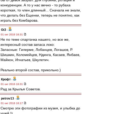
бы от девок забрал. Для глубины, ротации и
конкуренции. А то у нас вечно - то рубаха
короткая, то член длинный... Сначала не знали,
что делать без Ещенки, теперь не понятно, как
играть без Комбарова.
Gt3
-
01 окт 2016 16:31
Не по теме спартачка нашего, но все же,
интересный состав запаса локо:
Запасные: Гилерме, Лобанцев, Логашов, Р.
Шишкин, Коломейцев, Ндинга, Касаев, Янбаев,
Майкон, Игнатьев, Шкулетич.
Реально второй состав, прикольно.)
Крофт
-
01 окт 2016 16:31
Рад за Крылья Советов.
petrov13
-
01 окт 2016 16:17
Смотрю эти фотографии из музея, и улыбка до
ушей ))