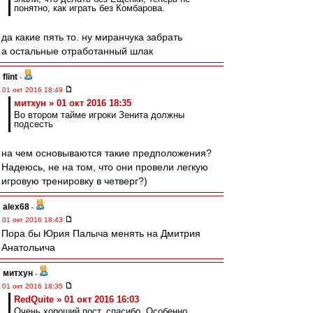
понятно, как играть без Комбарова.
да какие пять то. ну миранчука забрать
а остальные отработанный шлак
flint
-
01 окт 2016 18:49
митхун » 01 окт 2016 18:35
Во втором тайме игроки Зенита должны
подсесть
на чем основываются такие предположения?
Надеюсь, не на том, что они провели легкую
игровую тренировку в четверг?)
alex68
-
01 окт 2016 18:43
Пора бы Юрия Палыча менять на Дмитрия
Анатольича
митхун
-
01 окт 2016 18:35
RedQuite » 01 окт 2016 16:03
Очень хороший пост, спасибо. Особенно