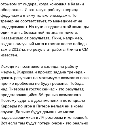
отрывом от лидера, когда конюшня в Казани
обосралась. И вот такую работу в период
федунизма я вижу только эпизодами. То
тренер не соответствует, то менеджмент не
поддерживает. На пути создания этой команды
один матч с бомжатней не значит ничего.
Независимо от результата. Якин, например,
выдал наилучший матч в гостях после победы
там в 2012-м, но результат работы Якина в СМ
известен.
Исходя из позитивного взгляда на работу
Федуна, Жиркова и прочих: задача тренера -
давать результат на максимуме возможно пока
прочие проблемы не будут решены. Победа
над Питером в гостях сейчас - это результат,
представляющийся ЗА гранью возможного.
Поэтому судить о достижениях и потенциале
Карреры по игре в Питере нельзя ни в коем
случае. Дальше будут домашние матчи
надрывающимися в ЛЧ ростовом и конюшней.
Вот если там будут потери очков - это реально