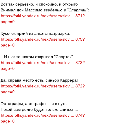
Вот так серьёзно, и спокойно, и открыто
Внимал дон Массимо
введению в "Спартак"
:
https://fotki.yandex.ru/next/users/slov ... 871?
page=0
Кусочек яркий из анкеты патриарха:
https://fotki.yandex.ru/next/users/slov ... 875?
page=0
...И шаг за шагом открывал "Спартак"...
https://fotki.yandex.ru/next/users/slov ... 873?
page=0
Да, справа место есть, синьор Каррера!
https://fotki.yandex.ru/next/users/slov ... 872?
page=0
Фотографы, автографы -- и в путь!
Покой вам долго будет только сниться...
https://fotki.yandex.ru/next/users/slov ... 874?
page=0