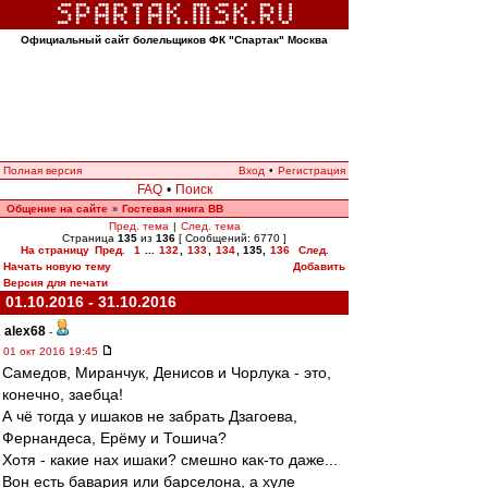
Официальный сайт болельщиков ФК "Спартак" Москва
Полная версия
Вход
•
Регистрация
FAQ
•
Поиск
Общение на сайте
Гостевая книга ВВ
»
Пред. тема
|
След. тема
Страница
135
из
136
[ Сообщений: 6770 ]
На страницу
Пред.
1
...
132
,
133
,
134
,
135
,
136
След.
Начать новую тему
Добавить
Версия для печати
01.10.2016 - 31.10.2016
alex68
-
01 окт 2016 19:45
Самедов, Миранчук, Денисов и Чорлука - это,
конечно, заебца!
А чё тогда у ишаков не забрать Дзагоева,
Фернандеса, Ерёму и Тошича?
Хотя - какие нах ишаки? смешно как-то даже...
Вон есть бавария или барселона, а хуле