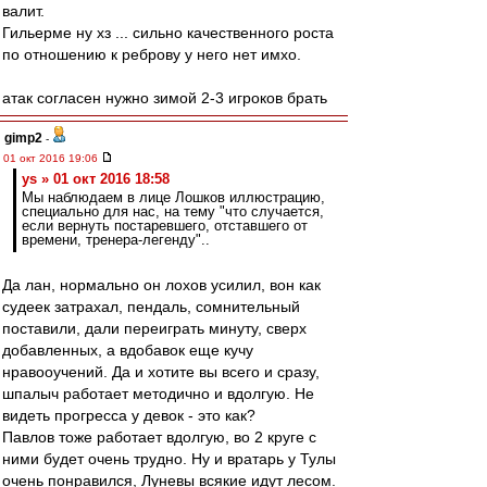
валит.
Гильерме ну хз ... сильно качественного роста
по отношению к реброву у него нет имхо.
атак согласен нужно зимой 2-3 игроков брать
gimp2
-
01 окт 2016 19:06
ys » 01 окт 2016 18:58
Мы наблюдаем в лице Лошков иллюстрацию,
специально для нас, на тему "что случается,
если вернуть постаревшего, отставшего от
времени, тренера-легенду"..
Да лан, нормально он лохов усилил, вон как
судеек затрахал, пендаль, сомнительный
поставили, дали переиграть минуту, сверх
добавленных, а вдобавок еще кучу
нравооучений. Да и хотите вы всего и сразу,
шпалыч работает методично и вдолгую. Не
видеть прогресса у девок - это как?
Павлов тоже работает вдолгую, во 2 круге с
ними будет очень трудно. Ну и вратарь у Тулы
очень понравился, Луневы всякие идут лесом.