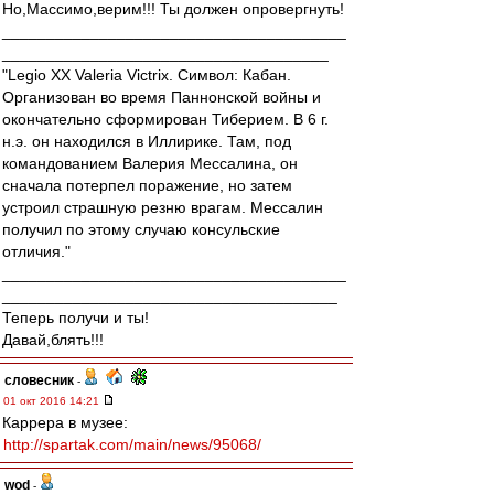
Но,Массимо,верим!!! Ты должен опровергнуть!
_______________________________________
_____________________________________
"Legio XX Valeria Victrix. Символ: Кабан.
Организован во время Паннонской войны и
окончательно сформирован Тиберием. В 6 г.
н.э. он находился в Иллирике. Там, под
командованием Валерия Мессалина, он
сначала потерпел поражение, но затем
устроил страшную резню врагам. Мессалин
получил по этому случаю консульские
отличия."
_______________________________________
______________________________________
Теперь получи и ты!
Давай,блять!!!
словесник
-
01 окт 2016 14:21
Каррера в музее:
http://spartak.com/main/news/95068/
wod
-