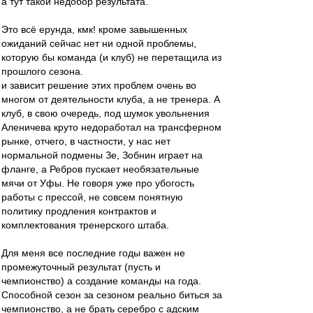
а тут такой недобор результата.
Это всё ерунда, кмк! кроме завышенных
ожиданий сейчас нет ни одной проблемы,
которую бы команда (и клуб) не перетащила из
прошлого сезона.
и зависит решение этих проблем очень во
многом от деятельности клуба, а не тренера. А
клуб, в свою очередь, под шумок увольнения
Аленичева круто недоработал на трансферном
рынке, отчего, в частности, у нас нет
нормальной подмены Зе, Зобнин играет на
фланге, а Ребров пускает необязательные
мячи от Уфы. Не говоря уже про убогость
работы с прессой, не совсем понятную
политику продления контрактов и
комплектования тренерского штаба.
Для меня все последние годы важен не
промежуточный результат (пусть и
чемпионство) а создание команды на года.
Способной сезон за сезоном реально биться за
чемпионство, а не брать серебро с адским