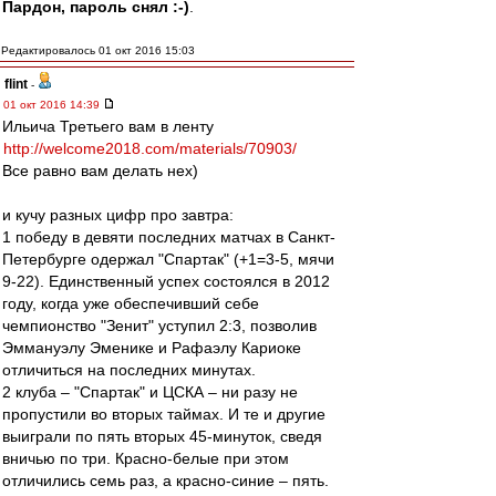
Пардон, пароль снял :-)
.
Редактировалось 01 окт 2016 15:03
flint
-
01 окт 2016 14:39
Ильича Третьего вам в ленту
http://welcome2018.com/materials/70903/
Все равно вам делать нех)
и кучу разных цифр про завтра:
1 победу в девяти последних матчах в Санкт-
Петербурге одержал "Спартак" (+1=3-5, мячи
9-22). Единственный успех состоялся в 2012
году, когда уже обеспечивший себе
чемпионство "Зенит" уступил 2:3, позволив
Эммануэлу Эменике и Рафаэлу Кариоке
отличиться на последних минутах.
2 клуба – "Спартак" и ЦСКА – ни разу не
пропустили во вторых таймах. И те и другие
выиграли по пять вторых 45-минуток, сведя
вничью по три. Красно-белые при этом
отличились семь раз, а красно-синие – пять.