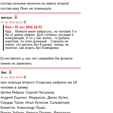
состав сильнее конечно.но иметь второй
состав каку Локо не помешало.
митхун
-
01 окт 2016 18:12
flint » 01 окт 2016 16:53
Нда... Можете меня забросать, но человек 5 я
бы от девок забрал. Для глубины, ротации и
конкуренции. А то у нас вечно - то рубаха
короткая, то член длинный... Сначала не
знали, что делать без Ещенки, теперь не
понятно, как играть без Комбарова.
Естественно у нас нет скамейки.На фланге
некем их заменить.
flint
-
01 окт 2016 18:04
при помощи второго Спартака набрали аж 18
человек в заявку:
Артём Ребров, Сергей Песьяков,
Андрей Ещенко, Маурисио, Денис Кутин,
Сердар Таски, Илья Кутепов, Сальваторе
Боккетти, Александр Пуцко,
Роман Зобнин, Квинси Промес, Фернандо,