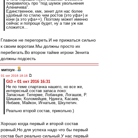
понравилось про "под шумок увольнения
Аленичева".
Единственное, кмк, зенит для нас более
удобный по стилю чем ростов (это уфа+) и
кони (а это уфа++). Поэтому может именно
сейчас и попроще будет, ну а там уж как
сложится...
Главное не перегореть.И не прижаться сильно
к своим воротам.Мы должны просто их
перебегать.Во втором тайме игроки Зенита
должны подсесть
митхун
-
01 окт 2016 18:16
Gt3 » 01 окт 2016 16:31
Не по теме спартачка нашего, но все же,
интересный состав запаса локо:
Запасные: Гилерме, Лобанцев, Логашов, Р.
Шишкин, Коломейцев, Ндинга, Касаев,
Янбаев, Майкон, Игнатьев, Шкулетич.
Реально второй состав, прикольно.)
Хорошо когда первый и второй состав
ровный,Но для успеха надо что бы первый
состав был реально сильный.У нас первый