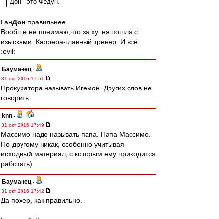
Дон - это Федун.
Ган
Дон
правильнее.
Вообще не понимаю,что за ху..ня пошла с
изысками. Каррера-главный тренер. И всё.
:evil:
Бауманец
-
31 окт 2016 17:51
Прокуратора называть Игемон. Других слов не
говорить.
knn
-
31 окт 2016 17:49
Массимо надо называть папа. Папа Массимо.
По-другому никак, особенно учитывая
исходный материал, с которым ему приходится
работать)
Бауманец
-
31 окт 2016 17:42
Да похер, как правильно.