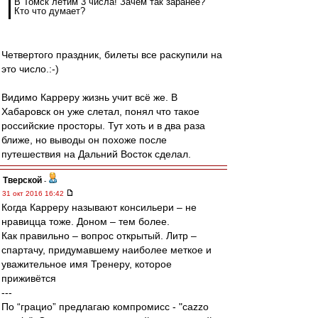
В Томск летим 3 числа! Зачем так заранее?
Кто что думает?
Четвертого праздник, билеты все раскупили на
это число.:-)
Видимо Карреру жизнь учит всё же. В
Хабаровск он уже слетал, понял что такое
российские просторы. Тут хоть и в два раза
ближе, но выводы он похоже после
путешествия на Дальний Восток сделал.
Тверской
-
31 окт 2016 16:42
Когда Карреру называют консильери – не
нравицца тоже. Доном – тем более.
Как правильно – вопрос открытый. Литр –
спартачу, придумавшему наиболее меткое и
уважительное имя Тренеру, которое
приживётся
---
По “грацио” предлагаю компромисс - "cazzo