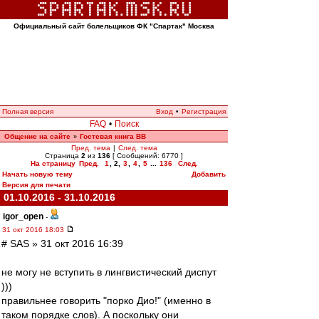
Официальный сайт болельщиков ФК "Спартак" Москва
Полная версия
Вход
•
Регистрация
FAQ
•
Поиск
Общение на сайте
Гостевая книга ВВ
»
Пред. тема
|
След. тема
Страница
2
из
136
[ Сообщений: 6770 ]
На страницу
Пред.
1
,
2
,
3
,
4
,
5
...
136
След.
Начать новую тему
Добавить
Версия для печати
01.10.2016 - 31.10.2016
igor_open
-
31 окт 2016 18:03
# SAS » 31 окт 2016 16:39
не могу не вступить в лингвистический диспут
)))
правильнее говорить "порко Дио!" (именно в
таком порядке слов). А поскольку они