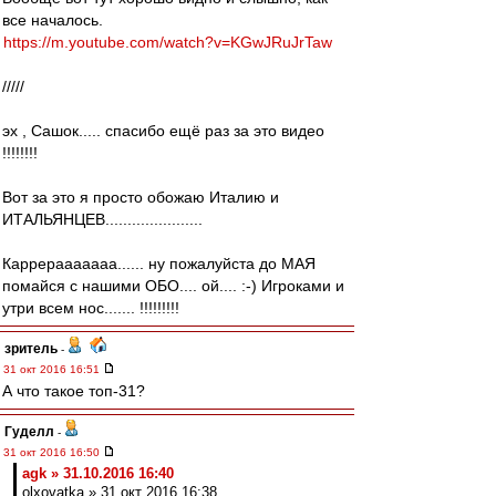
все началось.
https://m.youtube.com/watch?v=KGwJRuJrTaw
/////
эх , Сашок..... спасибо ещё раз за это видео
!!!!!!!!
Вот за это я просто обожаю Италию и
ИТАЛЬЯНЦЕВ......................
Каррерааааааа...... ну пожалуйста до МАЯ
помайся с нашими ОБО.... ой.... :-) Игроками и
утри всем нос....... !!!!!!!!!
зpитель
-
31 окт 2016 16:51
А что такое топ-31?
Гуделл
-
31 окт 2016 16:50
agk » 31.10.2016 16:40
olxovatka » 31 окт 2016 16:38