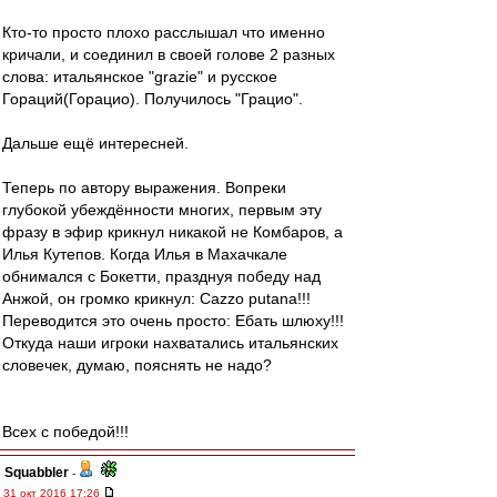
Кто-то просто плохо расслышал что именно
кричали, и соединил в своей голове 2 разных
слова: итальянское "grazie" и русское
Гораций(Горацио). Получилось "Грацио".
Дальше ещё интересней.
Теперь по автору выражения. Вопреки
глубокой убеждённости многих, первым эту
фразу в эфир крикнул никакой не Комбаров, а
Илья Кутепов. Когда Илья в Махачкале
обнимался с Бокетти, празднуя победу над
Анжой, он громко крикнул: Cazzo putana!!!
Переводится это очень просто: Ебать шлюху!!!
Откуда наши игроки нахватались итальянских
словечек, думаю, пояснять не надо?
Всех с победой!!!
Squabbler
-
31 окт 2016 17:26