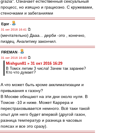
grazia". Означает естественный сексуальный
процесс, но изящно и грациозно. С кружевами,
стеночками и забеганиями
Egor
-
31 окт 2016 16:41
(мечтательно) Дааа... дерби -это , конечно,
пиздец. Аналитику закончил.
FIREMAN
-
31 окт 2016 16:40
Mishgun81 » 31 окт 2016 16:29
В Томск летим 3 числа! Зачем так заранее?
Кто что думает?
А что может быть кроме акклиматизации и
привыкания к газону?
В Москве обещают на эти дни около нуля. В
Томске -10 и ниже. Может Каррера и
перестраховывается немного. Всё таки такой
опыт для него будет впервой (другой газон,
разница температур и разница в часовых
поясах и все это сразу).