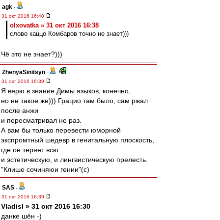
agk
-
31 окт 2016 16:40
olxovatka » 31 окт 2016 16:38
слово каццо Комбаров точно не знает)))
Чё это не знает?)))
ZhenyaSinitsyn
-
31 окт 2016 16:39
Я верю в знание Димы языков, конечно,
но не такое же))) Грацио там было, сам ржал
после анжи
и пересматривал не раз.
А вам бы только перевести юморной
экспромтный шедевр в генитальную плоскость,
где он теряет всю
и эстетическую, и лингвистическую прелесть.
"Клише сочиняюи гении"(с)
SAS
-
31 окт 2016 16:39
Vladisl » 31 окт 2016 16:30
данке шён -)