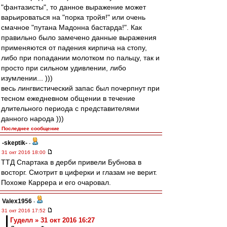
"фантазисты", то данное выражение может
варьироваться на "порка тройя!" или очень
смачное "путана Мадонна бастарда!". Как
правильно было замечено данные выражения
применяются от падения кирпича на стопу,
либо при попадании молотком по пальцу, так и
просто при сильном удивлении, либо
изумлении... )))
весь лингвистический запас был почерпнут при
тесном ежедневном общении в течение
длительного периода с представителями
данного народа )))
Последнее сообщение
-skeptik-
-
31 окт 2016 18:00
ТТД Спартака в дерби привели Бубнова в
восторг. Смотрит в циферки и глазам не верит.
Похоже Каррера и его очаровал.
Valex1956
-
31 окт 2016 17:52
Гуделл » 31 окт 2016 16:27