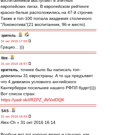
воспитанников выступают в элитных
европейских лигах. В европейском рейтинге
красно-белые расположились на 47-й строчке.
Также в топ-100 попала академия столичного
"Локомотива"(21 воспитанник, 96-е место).
зpитель
-
31 окт 2016 17:03
Грацио... )))
flint
-
31 окт 2016 16:57
зpитель
, точнее было бы написать топ-
дивизионы 31 евространы. А то ща предъявят
что 4 дивизион условного английского
Кантерберри посильнее нашего РФПЛ будет))))
Вот список стран:
https://yadi.sk/i/RZPZ_AVVxtDQK
SAS
-
31 окт 2016 16:53
Alex-Ch » 31 окт 2016 16:14
Вообще вот тут хорошо видно и слышно, как