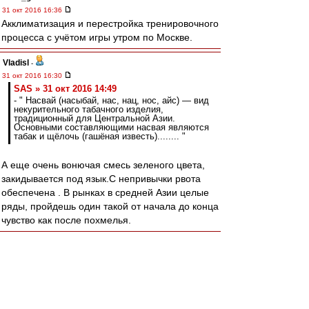
31 окт 2016 16:36
Акклиматизация и перестройка тренировочного
процесса с учётом игры утром по Москве.
Vladisl
-
31 окт 2016 16:30
SAS » 31 окт 2016 14:49
- " Насвай (насыбай, нас, нац, нос, айс) — вид
некурительного табачного изделия,
традиционный для Центральной Азии.
Основными составляющими насвая являются
табак и щёлочь (гашёная известь)........ "
А еще очень вонючая смесь зеленого цвета,
закидывается под язык.С непривычки рвота
обеспечена . В рынках в средней Азии целые
ряды, пройдешь один такой от начала до конца
чувство как после похмелья.
Mishgun81
-
31 окт 2016 16:29
В Томск летим 3 числа! Зачем так заранее? Кто
что думает?