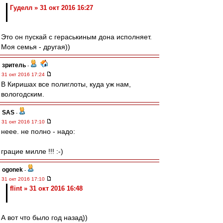
Гуделл » 31 окт 2016 16:27
Это он пускай с гераськиным дона исполняет.
Моя семья - другая))
зpитель
-
31 окт 2016 17:24
В Киришах все полиглоты, куда уж нам,
вологодским.
SAS
-
31 окт 2016 17:10
неее. не полно - надо:
грацие милле !!! :-)
ogonek
-
31 окт 2016 17:10
flint » 31 окт 2016 16:48
А вот что было год назад))