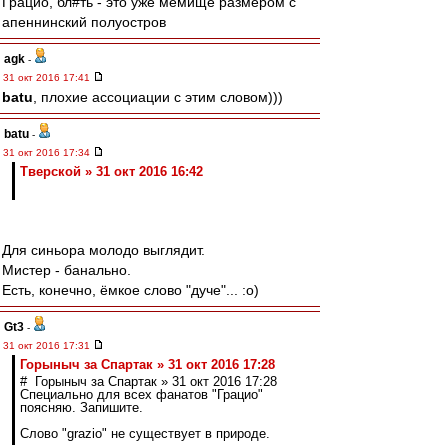
Грацио, бл#ть - это уже мемище размером с
апеннинский полуостров
agk
-
31 окт 2016 17:41
batu
, плохие ассоциации с этим словом)))
batu
-
31 окт 2016 17:34
Тверской » 31 окт 2016 16:42
Для синьора молодо выглядит.
Мистер - банально.
Есть, конечно, ёмкое слово "дуче"... :о)
Gt3
-
31 окт 2016 17:31
Горыныч за Спартак » 31 окт 2016 17:28
# Горыныч за Спартак » 31 окт 2016 17:28
Специально для всех фанатов "Грацио"
поясняю. Запишите.
Слово "grazio" не существует в природе.