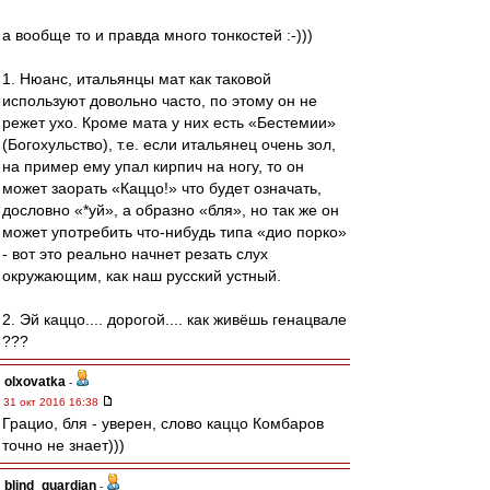
а вообще то и правда много тонкостей :-)))
1. Нюанс, итальянцы мат как таковой
используют довольно часто, по этому он не
режет ухо. Кроме мата у них есть «Бестемии»
(Богохульство), т.е. если итальянец очень зол,
на пример ему упал кирпич на ногу, то он
может заорать «Каццо!» что будет означать,
дословно «*уй», а образно «бля», но так же он
может употребить что-нибудь типа «дио порко»
- вот это реально начнет резать слух
окружающим, как наш русский устный.
2. Эй каццо.... дорогой.... как живёшь генацвале
???
olxovatka
-
31 окт 2016 16:38
Грацио, бля - уверен, слово каццо Комбаров
точно не знает)))
blind_guardian
-