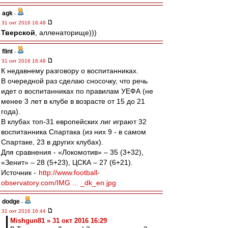
agk
-
31 окт 2016 16:48
Тверской
, алленаторище)))
flint
-
31 окт 2016 16:48
К недавнему разговору о воспитанниках.
В очередной раз сделаю сносочку, что речь
идет о воспитанниках по правилам УЕФА (не
менее 3 лет в клубе в возрасте от 15 до 21
года).
В клубах топ-31 европейских лиг играют 32
воспитанника Спартака (из них 9 - в самом
Спартаке, 23 в других клубах).
Для сравнения - «Локомотив» – 35 (3+32),
«Зенит» – 28 (5+23), ЦСКА – 27 (6+21).
Источник -
http://www.football-
observatory.com/IMG ... _dk_en.jpg
dodge
-
31 окт 2016 16:44
Mishgun81 » 31 окт 2016 16:29