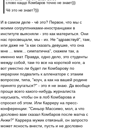
слово каццо Комбаров точно не знает)))
Чё это не знает?)))
И в самом деле - чё это? Первое, что мы с
моими согруппниками-иностранцами в
институте выясняли - это как материться. Они
нас просвещали, мы - их. Не "здравствуй", там,
или даже не "а как сказать девушке, что она
мне ... ммм... симпатична", скажем так, а
именно мат. Правда, одно дело, это студенты
между собой, там-то все на короткой ноге, а
вот уместно ли будет ли Комбарову по
иерархии подвалить к алленаторе с этаким
вопросом, типа, "коуч, а как на вашей родине
принято ругаться?" - это я не знаю. Да вообще
проще всего какого-нибудь журналиста
науськать, чтобы он в лоб Комбарова и
спросил об этом. Или Карреру на пресс-
конференции: "Синьор Массимо, мол, а что
дословно вам сказал Комбаров после матча с
Анжи?" Каррера мужик отвязный, он запросто
может ясность внести, пусть и не дословно