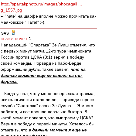
http://spartakphoto.ru/images/phocagall ...
g_1557.jpg
-- "hate" на шарфе вполне можно прочитать как
маяковское "Нате!" :-).
SAS
-
31 окт 2016 20:51
Нападающий "Спартака" Зе Луиш отметил, что
с первых минут матча 12-го тура чемпионата
России против ЦСКА (3:1) верил в победу
своей команды. Форвард из Кабо-Верде,
оформивший дубль, также заявил,
что на
данный момент еще не вышел на пик
формы.
– Когда узнал, что у меня несерьезная травма,
психологически стало легче, – приводит пресс-
служба "Спартака" слова Зе Луиша. – Я много
работал, и все прошло довольно быстро. В
какой момент поверил, что выиграем у ЦСКА?
Верил в победу с первой минуты. Хотелось бы
отметить, что
в данный момент я еще не