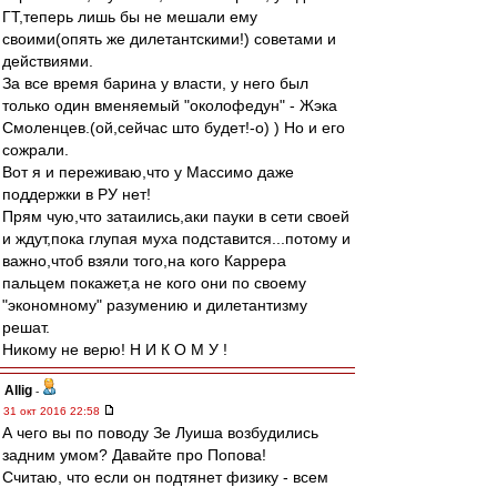
ГТ,теперь лишь бы не мешали ему
своими(опять же дилетантскими!) советами и
действиями.
За все время барина у власти, у него был
только один вменяемый "околофедун" - Жэка
Смоленцев.(ой,сейчас што будет!-о) ) Но и его
сожрали.
Вот я и переживаю,что у Массимо даже
поддержки в РУ нет!
Прям чую,что затаились,аки пауки в сети своей
и ждут,пока глупая муха подставится...потому и
важно,чтоб взяли того,на кого Каррера
пальцем покажет,а не кого они по своему
"экономному" разумению и дилетантизму
решат.
Никому не верю! Н И К О М У !
Allig
-
31 окт 2016 22:58
А чего вы по поводу Зе Луиша возбудились
задним умом? Давайте про Попова!
Считаю, что если он подтянет физику - всем