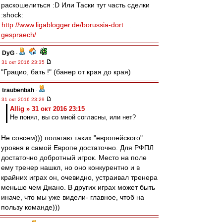
раскошелиться :D Или Таски тут часть сделки
:shock:
http://www.ligablogger.de/borussia-dort ...
gespraech/
DyG
-
31 окт 2016 23:35
"Грацио, бать !" (банер от края до края)
traubenbah
-
31 окт 2016 23:29
Allig » 31 окт 2016 23:15
Не понял, вы со мной согласны, или нет?
Не совсем))) полагаю таких "европейского"
уровня в самой Европе достаточно. Для РФПЛ
достаточно добротный игрок. Место на поле
ему тренер нашкл, но оно конкурентно и в
крайних играх он, очевидно, устраивал тренера
меньше чем Джано. В других играх может быть
иначе, что мы уже видели- главное, чтоб на
пользу команде)))