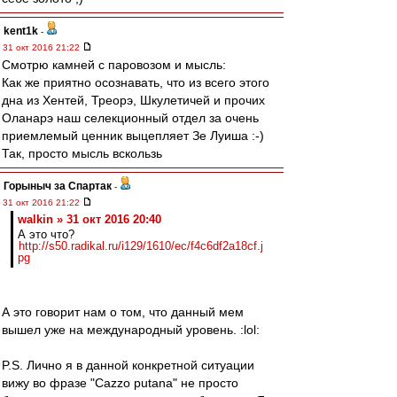
kent1k
-
31 окт 2016 21:22
Смотрю камней с паровозом и мысль:
Как же приятно осознавать, что из всего этого
дна из Хентей, Треорэ, Шкулетичей и прочих
Оланарэ наш селекционный отдел за очень
приемлемый ценник выцепляет Зе Луиша :-)
Так, просто мысль вскользь
Горыныч за Спартак
-
31 окт 2016 21:22
walkin » 31 окт 2016 20:40
А это что?
http://s50.radikal.ru/i129/1610/ec/f4c6df2a18cf.j
pg
А это говорит нам о том, что данный мем
вышел уже на международный уровень. :lol:
P.S. Лично я в данной конкретной ситуации
вижу во фразе "Cazzo putana" не просто