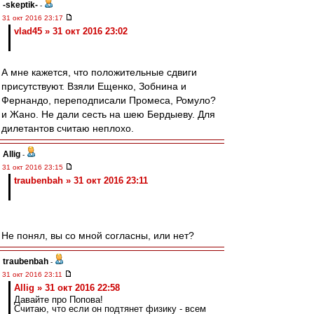
-skeptik-
-
31 окт 2016 23:17
vlad45 » 31 окт 2016 23:02
А мне кажется, что положительные сдвиги
присутствуют. Взяли Ещенко, Зобнина и
Фернандо, переподписали Промеса, Ромуло?
и Жано. Не дали сесть на шею Бердыеву. Для
дилетантов считаю неплохо.
Allig
-
31 окт 2016 23:15
traubenbah » 31 окт 2016 23:11
Не понял, вы со мной согласны, или нет?
traubenbah
-
31 окт 2016 23:11
Allig » 31 окт 2016 22:58
Давайте про Попова!
Считаю, что если он подтянет физику - всем