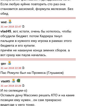
Если любую куйню повторить сто раз она
становится аксиомой, формула железная. Без
обид.
wod
-
31 окт 2016 22:47
vlad45
, вот, кстати, очень бы хотелось, чтобы
обсудили бюджет. потом Каррера ткнул
пальцем в нужного ему игрока в рамках этого
бюджета и его купили.
причём не накануне конца зимних сборов. а
вот сразу как пауза началась.
gav
-
31 окт 2016 22:38
Пас Ромуло был на Промеса (Глушаков)
vlad45
-
31 окт 2016 22:26
И по селекции-о)
Оставьте дону Массимо решать КТО и на какие
позиции ему нужен...он сам прекрасно
видит,где у него тонко.