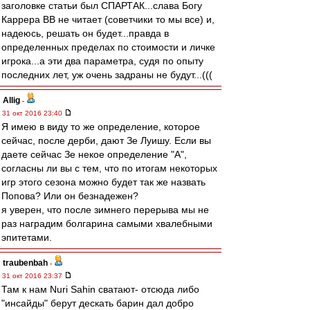
заголовке статьи был СПАРТАК...слава Богу
Каррера ВВ не читает (советчики то мы все) и,
надеюсь, решать он будет...правда в
определенных пределах по стоимости и личке
игрока...а эти два параметра, судя по опыту
последних лет, уж очень задраны не будут...(((
Allig
-
31 окт 2016 23:40
Я имею в виду то же определение, которое
сейчас, после дерби, дают Зе Луишу. Если вы
даете сейчас Зе некое определение "А",
согласны ли вы с тем, что по итогам некоторых
игр этого сезона можно будет так же назвать
Попова? Или он безнадежен?
я уверен, что после зимнего перерыва мы не
раз наградим болгарина самыми хвалебными
эпитетами.
traubenbah
-
31 окт 2016 23:37
Там к нам Nuri Sahin сватают- отсюда либо
"инсайды" берут дескать барин дал добро