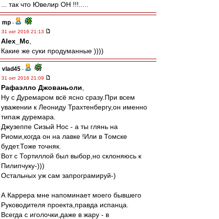
... так что Ювелир ОН !!!.....
mp
-
31 окт 2016 21:13
Alex_Mc
,
Какие же суки продуманные ))))
vlad45
-
31 окт 2016 21:09
Рафаэлло Джованьоли
,
Ну с Дуремаром всё ясно сразу.При всем
уважении к Леониду Трахтенбергу,он именно
типаж дуремара.
Джузеппе Сизый Нос - а ты глянь на
Риоми,когда он на лавке !Или в Томске
будет.Тоже точняк.
Вот с Тортиллой был выбор,но склоняюсь к
Пилипчуку-)))
Остальных уж сам запрограмируй-)
А Каррера мне напоминает моего бывшего
Руководителя проекта,правда испанца.
Всегда с иголочки,даже в жару - в