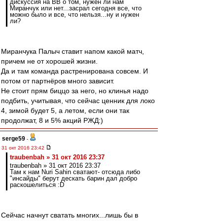
дискуссия на ВВ о том, нужен ли нам
Миранчук или нет...засрал сегодня все, что
можно было и все, что нельзя...ну и нужен
ли?
Миранчука Палыч ставит напом какой матч,
причем не от хорошей жизни.
Да и там команда растренирована совсем. И
потом от партнёров много зависит.
Не стоит прям биццо за него, но клинья надо
подбить, учитывая, что сейчас ценник для локо
4, зимой будет 5, а летом, если они так
продолжат, 8 и 5% акций РЖД:)
serge59
-
31 окт 2016 23:42
traubenbah » 31 окт 2016 23:37
traubenbah » 31 окт 2016 23:37
Там к нам Nuri Sahin сватают- отсюда либо
"инсайды" берут дескать барин дал добро
раскошелиться :D
Сейчас начнут сватать многих...лишь бы в