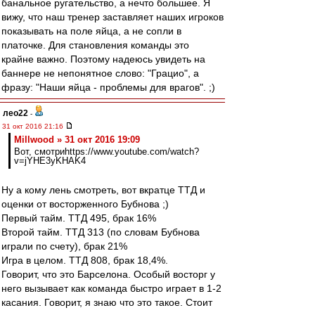
банальное ругательство, а нечто большее. Я
вижу, что наш тренер заставляет наших игроков
показывать на поле яйца, а не сопли в
платочке. Для становления команды это
крайне важно. Поэтому надеюсь увидеть на
баннере не непонятное слово: "Грацио", а
фразу: "Наши яйца - проблемы для врагов". ;)
лео22
-
31 окт 2016 21:16
Millwood » 31 окт 2016 19:09
Вот, смотриhttps://www.youtube.com/watch?
v=jYHE3yKHAK4
Ну а кому лень смотреть, вот вкратце ТТД и
оценки от восторженного Бубнова ;)
Первый тайм. ТТД 495, брак 16%
Второй тайм. ТТД 313 (по словам Бубнова
играли по счету), брак 21%
Игра в целом. ТТД 808, брак 18,4%.
Говорит, что это Барселона. Особый восторг у
него вызывает как команда быстро играет в 1-2
касания. Говорит, я знаю что это такое. Стоит