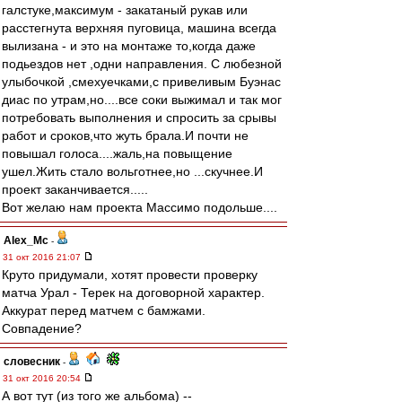
галстуке,максимум - закатаный рукав или
расстегнута верхняя пуговица, машина всегда
вылизана - и это на монтаже то,когда даже
подьездов нет ,одни направления. С любезной
улыбочкой ,смехуечками,с привеливым Буэнас
диас по утрам,но....все соки выжимал и так мог
потребовать выполнения и спросить за срывы
работ и сроков,что жуть брала.И почти не
повышал голоса....жаль,на повыщение
ушел.Жить стало вольготнее,но ...скучнее.И
проект заканчивается.....
Вот желаю нам проекта Массимо подольше....
Alex_Mc
-
31 окт 2016 21:07
Круто придумали, хотят провести проверку
матча Урал - Терек на договорной характер.
Аккурат перед матчем с бамжами.
Совпадение?
словесник
-
31 окт 2016 20:54
А вот тут (из того же альбома) --