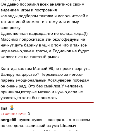
Он давно посрамил всех аналитиков своим
видением игры и построения
команды,подбором тактики и исполнителей в
тот или иной момент и к тому или иному
сопернику.
Единственная надежда,что не если,а когда(!)
Массимо попросит,все эти околофедуны не
начнут дуть барину в уши о том,что и так все
нормально,зачем траты, а Родионов не будет
жаловаться на тяжелый рынок.
Кстати,а как там Матвей 99,не просит вернуть
Валеру на царство? Переживаю за него,он
парень эмоциональный.Хотя,уверен,победам
он очень рад. Это без смайлов.У человека
принципы,которые можно и нужно,если не
уважать,то хотя бы понимать.
flint
-
31 окт 2016 22:08
serge59
, нужен-нужен... засерать - это совсем
не его дело. выживший из ума Шпалыч