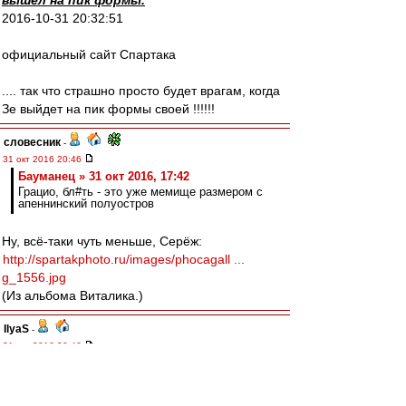
вышел на пик формы.
2016-10-31 20:32:51
официальный сайт Спартака
.... так что страшно просто будет врагам, когда
Зе выйдет на пик формы своей !!!!!!
словесник
-
31 окт 2016 20:46
Бауманец » 31 окт 2016, 17:42
Грацио, бл#ть - это уже мемище размером с
апеннинский полуостров
Ну, всё-таки чуть меньше, Серёж:
http://spartakphoto.ru/images/phocagall ...
g_1556.jpg
(Из альбома Виталика.)
IlyaS
-
31 окт 2016 20:46
Антуан, не удивляйся, когда тебя за
разжигание с киги попросят...;-)