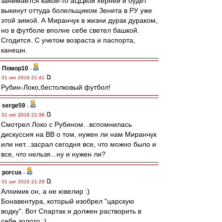
занимается какой-то аЦЦкой херней и будет
выкинут оттуда болельщиком Зенита в РУ уже
этой зимой. А Миранчук в жизни дурак дураком,
но в футболе вполне себе светел башкой.
Сгодится. С учетом возраста и паспорта,
канешн.
Помор10
-
31 окт 2016 21:41
Рубин-Локо,бестолковый футбол!
serge59
-
31 окт 2016 21:38
Смотрел Локо с Рубином...вспомнилась
дискуссия на ВВ о том, нужен ли нам Миранчук
или нет...засрал сегодня все, что можно было и
все, что нельзя...ну и нужен ли?
porcus
-
31 окт 2016 21:29
Алхимик он, а не ювелир :)
Бонавентура, который изобрел "царскую
водку". Вот Спартак и должен растворить в
себе золото ;)