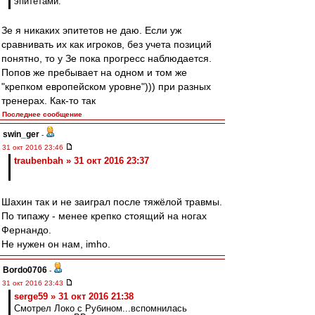
эпитетами.
Зе я никаких эпитетов не даю. Если уж
сравнивать их как игроков, без учета позиций
понятно, то у Зе пока прогресс наблюдается.
Попов же пребывает на одном и том же
"крепком европейском уровне"))) при разных
тренерах. Как-то так
Последнее сообщение
swin_ger
-
31 окт 2016 23:46
traubenbah » 31 окт 2016 23:37
Шахин так и не заиграл после тяжёлой травмы.
По типажу - менее крепко стоящий на ногах
Фернандо.
Не нужен он нам, imho.
Bordo0706
-
31 окт 2016 23:43
serge59 » 31 окт 2016 21:38
Смотрел Локо с Рубином...вспомнилась