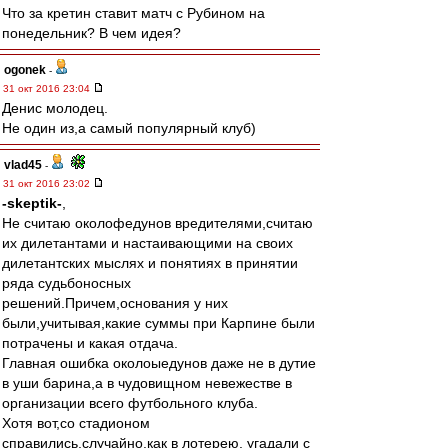
Что за кретин ставит матч с Рубином на
понедельник? В чем идея?
ogonek
-
31 окт 2016 23:04
Денис молодец.
Не один из,а самый популярный клуб)
vlad45
-
31 окт 2016 23:02
-skeptik-
,
Не считаю околофедунов вредителями,считаю
их дилетантами и настаивающими на своих
дилетантских мыслях и понятиях в принятии
ряда судьбоносных
решений.Причем,основания у них
были,учитывая,какие суммы при Карпине были
потрачены и какая отдача.
Главная ошибка околоыедунов даже не в дутие
в уши барина,а в чудовищном невежестве в
организации всего футбольного клуба.
Хотя вот,со стадионом
справились,случайно,как в лотерею, угадали с