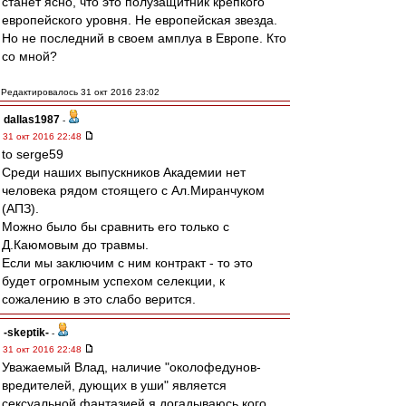
станет ясно, что это полузащитник крепкого
европейского уровня. Не европейская звезда.
Но не последний в своем амплуа в Европе. Кто
со мной?
Редактировалось 31 окт 2016 23:02
dallas1987
-
31 окт 2016 22:48
to serge59
Среди наших выпускников Академии нет
человека рядом стоящего с Ал.Миранчуком
(АПЗ).
Можно было бы сравнить его только с
Д.Каюмовым до травмы.
Если мы заключим с ним контракт - то это
будет огромным успехом селекции, к
сожалению в это слабо верится.
-skeptik-
-
31 окт 2016 22:48
Уважаемый Влад, наличие "околофедунов-
вредителей, дующих в уши" является
сексуальной фантазией я догадываюсь кого.