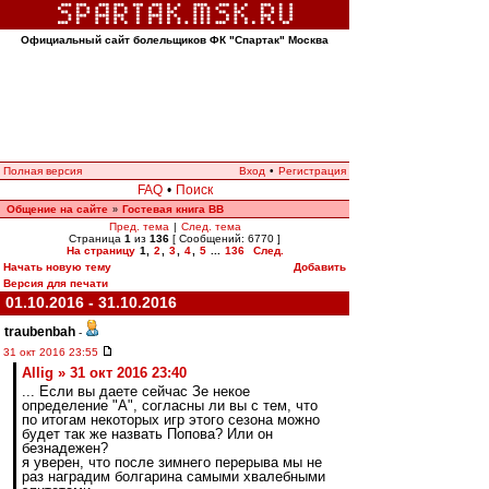
Официальный сайт болельщиков ФК "Спартак" Москва
Полная версия
Вход
•
Регистрация
FAQ
•
Поиск
Общение на сайте
Гостевая книга ВВ
»
Пред. тема
|
След. тема
Страница
1
из
136
[ Сообщений: 6770 ]
На страницу
1
,
2
,
3
,
4
,
5
...
136
След.
Начать новую тему
Добавить
Версия для печати
01.10.2016 - 31.10.2016
traubenbah
-
31 окт 2016 23:55
Allig » 31 окт 2016 23:40
... Если вы даете сейчас Зе некое
определение "А", согласны ли вы с тем, что
по итогам некоторых игр этого сезона можно
будет так же назвать Попова? Или он
безнадежен?
я уверен, что после зимнего перерыва мы не
раз наградим болгарина самыми хвалебными