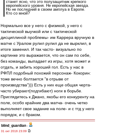
станет ясно, что это полузащитник крепкого
европейского уровня. Не европейская звезда.
Но не последний в своем амплуа в Европе.
Кто со мной?
Нормально все у него с физикой, у него с
тактической выучкой или с тактической
дисциплиной проблемы- им Каррера вручную в
матче с Уралом рулил рулил да не вырклил, в
итоге заменил. И так часто- визуально по
картинке это выражается, что он сам по себе,
без команды, выпадает из игры, хотя может и
отдать, и забить хороший гол. Есть у нас в
РФПЛ подобный похожий персонаж- Кокорин:
тоже вечно болтается "в отрыве от
производства"))) Есть у них еще общая черта-
часто убирают(подгибают) ноги в борьбе.
Приглядитесь к Джано, якобы его конкуренту на
поле, особо крайние два матча- очень четко
выполняет свое задание на поле- и с ттд у него
порядок, и с браком.
blind_guardian
-
31 окт 2016 23:09