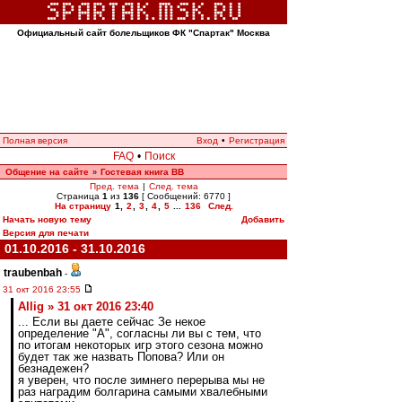
Официальный сайт болельщиков ФК "Спартак" Москва
Полная версия
Вход
•
Регистрация
FAQ
•
Поиск
Общение на сайте
Гостевая книга ВВ
»
Пред. тема
|
След. тема
Страница
1
из
136
[ Сообщений: 6770 ]
На страницу
1
,
2
,
3
,
4
,
5
...
136
След.
Начать новую тему
Добавить
Версия для печати
01.10.2016 - 31.10.2016
traubenbah
-
31 окт 2016 23:55
Allig » 31 окт 2016 23:40
... Если вы даете сейчас Зе некое
определение "А", согласны ли вы с тем, что
по итогам некоторых игр этого сезона можно
будет так же назвать Попова? Или он
безнадежен?
я уверен, что после зимнего перерыва мы не
раз наградим болгарина самыми хвалебными