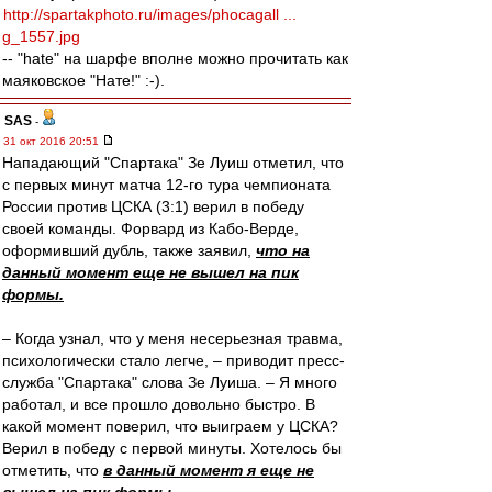
http://spartakphoto.ru/images/phocagall ...
g_1557.jpg
-- "hate" на шарфе вполне можно прочитать как
маяковское "Нате!" :-).
SAS
-
31 окт 2016 20:51
Нападающий "Спартака" Зе Луиш отметил, что
с первых минут матча 12-го тура чемпионата
России против ЦСКА (3:1) верил в победу
своей команды. Форвард из Кабо-Верде,
оформивший дубль, также заявил,
что на
данный момент еще не вышел на пик
формы.
– Когда узнал, что у меня несерьезная травма,
психологически стало легче, – приводит пресс-
служба "Спартака" слова Зе Луиша. – Я много
работал, и все прошло довольно быстро. В
какой момент поверил, что выиграем у ЦСКА?
Верил в победу с первой минуты. Хотелось бы
отметить, что
в данный момент я еще не