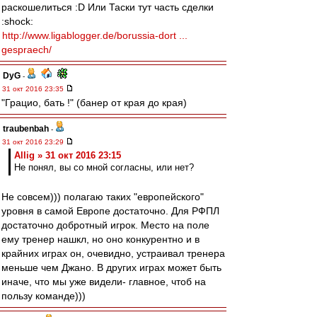
раскошелиться :D Или Таски тут часть сделки
:shock:
http://www.ligablogger.de/borussia-dort ...
gespraech/
DyG
-
31 окт 2016 23:35
"Грацио, бать !" (банер от края до края)
traubenbah
-
31 окт 2016 23:29
Allig » 31 окт 2016 23:15
Не понял, вы со мной согласны, или нет?
Не совсем))) полагаю таких "европейского"
уровня в самой Европе достаточно. Для РФПЛ
достаточно добротный игрок. Место на поле
ему тренер нашкл, но оно конкурентно и в
крайних играх он, очевидно, устраивал тренера
меньше чем Джано. В других играх может быть
иначе, что мы уже видели- главное, чтоб на
пользу команде)))