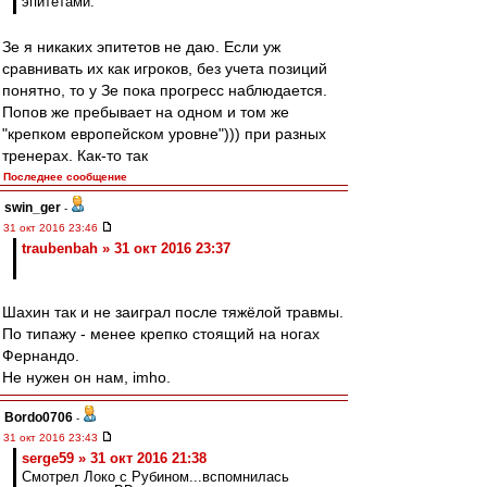
эпитетами.
Зе я никаких эпитетов не даю. Если уж
сравнивать их как игроков, без учета позиций
понятно, то у Зе пока прогресс наблюдается.
Попов же пребывает на одном и том же
"крепком европейском уровне"))) при разных
тренерах. Как-то так
Последнее сообщение
swin_ger
-
31 окт 2016 23:46
traubenbah » 31 окт 2016 23:37
Шахин так и не заиграл после тяжёлой травмы.
По типажу - менее крепко стоящий на ногах
Фернандо.
Не нужен он нам, imho.
Bordo0706
-
31 окт 2016 23:43
serge59 » 31 окт 2016 21:38
Смотрел Локо с Рубином...вспомнилась