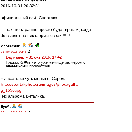
вышел на пик формы.
2016-10-31 20:32:51
официальный сайт Спартака
.... так что страшно просто будет врагам, когда
Зе выйдет на пик формы своей !!!!!!
словесник
-
31 окт 2016 20:46
Бауманец » 31 окт 2016, 17:42
Грацио, бл#ть - это уже мемище размером с
апеннинский полуостров
Ну, всё-таки чуть меньше, Серёж:
http://spartakphoto.ru/images/phocagall ...
g_1556.jpg
(Из альбома Виталика.)
IlyaS
-
31 окт 2016 20:46
Антуан, не удивляйся, когда тебя за
разжигание с киги попросят...;-)