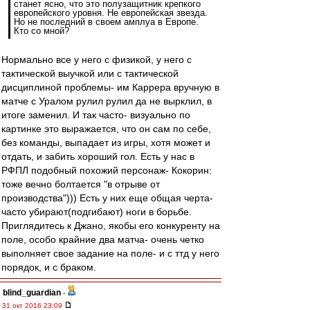
станет ясно, что это полузащитник крепкого
европейского уровня. Не европейская звезда.
Но не последний в своем амплуа в Европе.
Кто со мной?
Нормально все у него с физикой, у него с
тактической выучкой или с тактической
дисциплиной проблемы- им Каррера вручную в
матче с Уралом рулил рулил да не вырклил, в
итоге заменил. И так часто- визуально по
картинке это выражается, что он сам по себе,
без команды, выпадает из игры, хотя может и
отдать, и забить хороший гол. Есть у нас в
РФПЛ подобный похожий персонаж- Кокорин:
тоже вечно болтается "в отрыве от
производства"))) Есть у них еще общая черта-
часто убирают(подгибают) ноги в борьбе.
Приглядитесь к Джано, якобы его конкуренту на
поле, особо крайние два матча- очень четко
выполняет свое задание на поле- и с ттд у него
порядок, и с браком.
blind_guardian
-
31 окт 2016 23:09