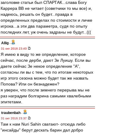
заголовке статьи был СПАРТАК...слава Богу
Каррера ВВ не читает (советчики то мы все) и,
надеюсь, решать он будет...правда в
определенных пределах по стоимости и личке
игрока...а эти два параметра, судя по опыту
последних лет, уж очень задраны не будут...(((
Allig
-
31 окт 2016 23:40
Я имею в виду то же определение, которое
сейчас, после дерби, дают Зе Луишу. Если вы
даете сейчас Зе некое определение "А",
согласны ли вы с тем, что по итогам некоторых
игр этого сезона можно будет так же назвать
Попова? Или он безнадежен?
я уверен, что после зимнего перерыва мы не
раз наградим болгарина самыми хвалебными
эпитетами.
traubenbah
-
31 окт 2016 23:37
Там к нам Nuri Sahin сватают- отсюда либо
"инсайды" берут дескать барин дал добро