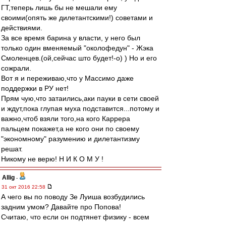
ГТ,теперь лишь бы не мешали ему
своими(опять же дилетантскими!) советами и
действиями.
За все время барина у власти, у него был
только один вменяемый "околофедун" - Жэка
Смоленцев.(ой,сейчас што будет!-о) ) Но и его
сожрали.
Вот я и переживаю,что у Массимо даже
поддержки в РУ нет!
Прям чую,что затаились,аки пауки в сети своей
и ждут,пока глупая муха подставится...потому и
важно,чтоб взяли того,на кого Каррера
пальцем покажет,а не кого они по своему
"экономному" разумению и дилетантизму
решат.
Никому не верю! Н И К О М У !
Allig
-
31 окт 2016 22:58
А чего вы по поводу Зе Луиша возбудились
задним умом? Давайте про Попова!
Считаю, что если он подтянет физику - всем