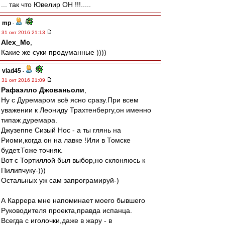
... так что Ювелир ОН !!!.....
mp
-
31 окт 2016 21:13
Alex_Mc
,
Какие же суки продуманные ))))
vlad45
-
31 окт 2016 21:09
Рафаэлло Джованьоли
,
Ну с Дуремаром всё ясно сразу.При всем
уважении к Леониду Трахтенбергу,он именно
типаж дуремара.
Джузеппе Сизый Нос - а ты глянь на
Риоми,когда он на лавке !Или в Томске
будет.Тоже точняк.
Вот с Тортиллой был выбор,но склоняюсь к
Пилипчуку-)))
Остальных уж сам запрограмируй-)
А Каррера мне напоминает моего бывшего
Руководителя проекта,правда испанца.
Всегда с иголочки,даже в жару - в