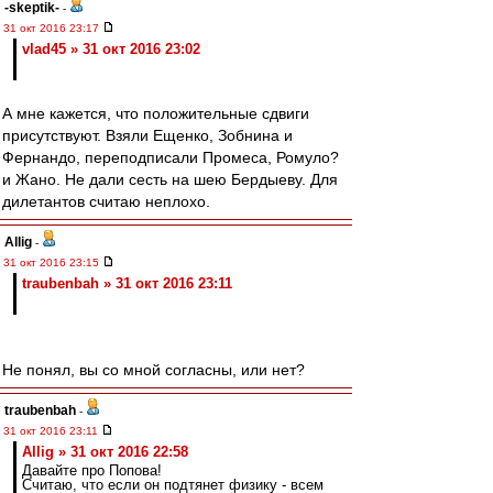
-skeptik-
-
31 окт 2016 23:17
vlad45 » 31 окт 2016 23:02
А мне кажется, что положительные сдвиги
присутствуют. Взяли Ещенко, Зобнина и
Фернандо, переподписали Промеса, Ромуло?
и Жано. Не дали сесть на шею Бердыеву. Для
дилетантов считаю неплохо.
Allig
-
31 окт 2016 23:15
traubenbah » 31 окт 2016 23:11
Не понял, вы со мной согласны, или нет?
traubenbah
-
31 окт 2016 23:11
Allig » 31 окт 2016 22:58
Давайте про Попова!
Считаю, что если он подтянет физику - всем