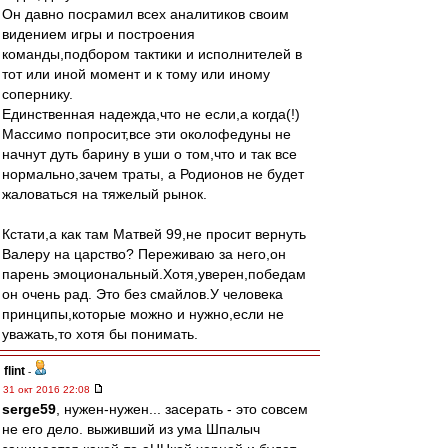
Он давно посрамил всех аналитиков своим
видением игры и построения
команды,подбором тактики и исполнителей в
тот или иной момент и к тому или иному
сопернику.
Единственная надежда,что не если,а когда(!)
Массимо попросит,все эти околофедуны не
начнут дуть барину в уши о том,что и так все
нормально,зачем траты, а Родионов не будет
жаловаться на тяжелый рынок.
Кстати,а как там Матвей 99,не просит вернуть
Валеру на царство? Переживаю за него,он
парень эмоциональный.Хотя,уверен,победам
он очень рад. Это без смайлов.У человека
принципы,которые можно и нужно,если не
уважать,то хотя бы понимать.
flint
-
31 окт 2016 22:08
serge59
, нужен-нужен... засерать - это совсем
не его дело. выживший из ума Шпалыч