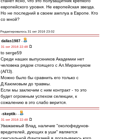
станет ясно, что это полузащитник крепкого
европейского уровня. Не европейская звезда.
Но не последний в своем амплуа в Европе. Кто
со мной?
Редактировалось 31 окт 2016 23:02
dallas1987
-
31 окт 2016 22:48
to serge59
Среди наших выпускников Академии нет
человека рядом стоящего с Ал.Миранчуком
(АПЗ).
Можно было бы сравнить его только с
Д.Каюмовым до травмы.
Если мы заключим с ним контракт - то это
будет огромным успехом селекции, к
сожалению в это слабо верится.
-skeptik-
-
31 окт 2016 22:48
Уважаемый Влад, наличие "околофедунов-
вредителей, дующих в уши" является
сексуальной фантазией я догадываюсь кого.