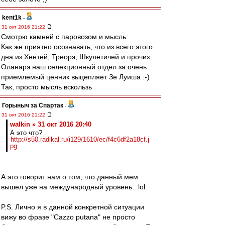
kent1k
-
31 окт 2016 21:22
Смотрю камней с паровозом и мысль:
Как же приятно осознавать, что из всего этого
дна из Хентей, Треорэ, Шкулетичей и прочих
Оланарэ наш селекционный отдел за очень
приемлемый ценник выцепляет Зе Луиша :-)
Так, просто мысль вскользь
Горыныч за Спартак
-
31 окт 2016 21:22
walkin » 31 окт 2016 20:40
А это что?
http://s50.radikal.ru/i129/1610/ec/f4c6df2a18cf.j
pg
А это говорит нам о том, что данный мем
вышел уже на международный уровень. :lol:
P.S. Лично я в данной конкретной ситуации
вижу во фразе "Cazzo putana" не просто