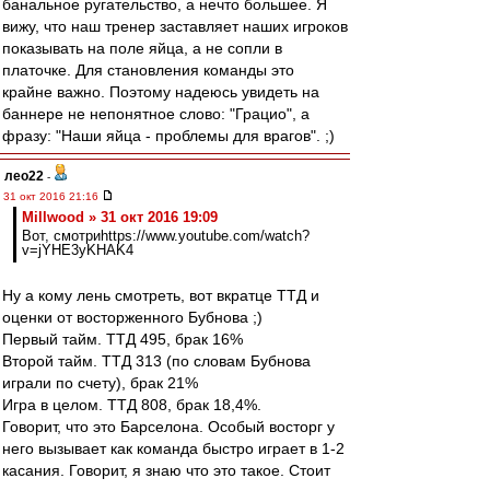
банальное ругательство, а нечто большее. Я
вижу, что наш тренер заставляет наших игроков
показывать на поле яйца, а не сопли в
платочке. Для становления команды это
крайне важно. Поэтому надеюсь увидеть на
баннере не непонятное слово: "Грацио", а
фразу: "Наши яйца - проблемы для врагов". ;)
лео22
-
31 окт 2016 21:16
Millwood » 31 окт 2016 19:09
Вот, смотриhttps://www.youtube.com/watch?
v=jYHE3yKHAK4
Ну а кому лень смотреть, вот вкратце ТТД и
оценки от восторженного Бубнова ;)
Первый тайм. ТТД 495, брак 16%
Второй тайм. ТТД 313 (по словам Бубнова
играли по счету), брак 21%
Игра в целом. ТТД 808, брак 18,4%.
Говорит, что это Барселона. Особый восторг у
него вызывает как команда быстро играет в 1-2
касания. Говорит, я знаю что это такое. Стоит