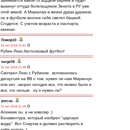
занимается какой-то аЦЦкой херней и будет
выкинут оттуда болельщиком Зенита в РУ уже
этой зимой. А Миранчук в жизни дурак дураком,
но в футболе вполне себе светел башкой.
Сгодится. С учетом возраста и паспорта,
канешн.
Помор10
-
31 окт 2016 21:41
Рубин-Локо,бестолковый футбол!
serge59
-
31 окт 2016 21:38
Смотрел Локо с Рубином...вспомнилась
дискуссия на ВВ о том, нужен ли нам Миранчук
или нет...засрал сегодня все, что можно было и
все, что нельзя...ну и нужен ли?
porcus
-
31 окт 2016 21:29
Алхимик он, а не ювелир :)
Бонавентура, который изобрел "царскую
водку". Вот Спартак и должен растворить в
себе золото ;)