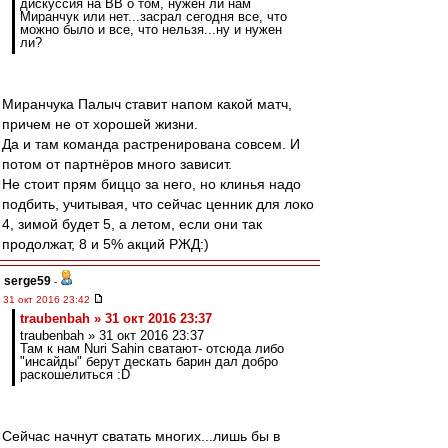
дискуссия на ВВ о том, нужен ли нам
Миранчук или нет...засрал сегодня все, что
можно было и все, что нельзя...ну и нужен
ли?
Миранчука Палыч ставит напом какой матч,
причем не от хорошей жизни.
Да и там команда растренирована совсем. И
потом от партнёров много зависит.
Не стоит прям биццо за него, но клинья надо
подбить, учитывая, что сейчас ценник для локо
4, зимой будет 5, а летом, если они так
продолжат, 8 и 5% акций РЖД:)
serge59
-
31 окт 2016 23:42
traubenbah » 31 окт 2016 23:37
traubenbah » 31 окт 2016 23:37
Там к нам Nuri Sahin сватают- отсюда либо
"инсайды" берут дескать барин дал добро
раскошелиться :D
Сейчас начнут сватать многих...лишь бы в