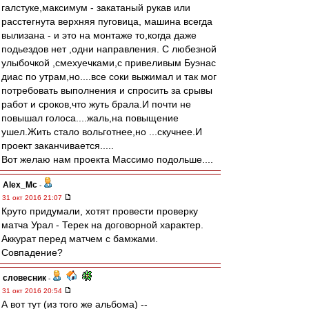
галстуке,максимум - закатаный рукав или
расстегнута верхняя пуговица, машина всегда
вылизана - и это на монтаже то,когда даже
подьездов нет ,одни направления. С любезной
улыбочкой ,смехуечками,с привеливым Буэнас
диас по утрам,но....все соки выжимал и так мог
потребовать выполнения и спросить за срывы
работ и сроков,что жуть брала.И почти не
повышал голоса....жаль,на повыщение
ушел.Жить стало вольготнее,но ...скучнее.И
проект заканчивается.....
Вот желаю нам проекта Массимо подольше....
Alex_Mc
-
31 окт 2016 21:07
Круто придумали, хотят провести проверку
матча Урал - Терек на договорной характер.
Аккурат перед матчем с бамжами.
Совпадение?
словесник
-
31 окт 2016 20:54
А вот тут (из того же альбома) --