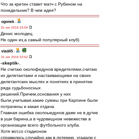
Что за кретин ставит матч с Рубином на
понедельник? В чем идея?
ogonek
-
31 окт 2016 23:04
Денис молодец.
Не один из,а самый популярный клуб)
vlad45
-
31 окт 2016 23:02
-skeptik-
,
Не считаю околофедунов вредителями,считаю
их дилетантами и настаивающими на своих
дилетантских мыслях и понятиях в принятии
ряда судьбоносных
решений.Причем,основания у них
были,учитывая,какие суммы при Карпине были
потрачены и какая отдача.
Главная ошибка околоыедунов даже не в дутие
в уши барина,а в чудовищном невежестве в
организации всего футбольного клуба.
Хотя вот,со стадионом
справились,случайно,как в лотерею, угадали с