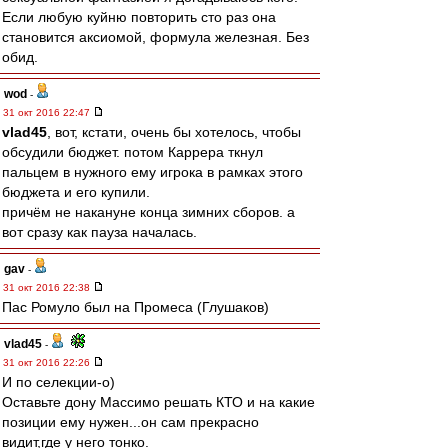
Если любую куйню повторить сто раз она
становится аксиомой, формула железная. Без
обид.
wod
-
31 окт 2016 22:47
vlad45
, вот, кстати, очень бы хотелось, чтобы
обсудили бюджет. потом Каррера ткнул
пальцем в нужного ему игрока в рамках этого
бюджета и его купили.
причём не накануне конца зимних сборов. а
вот сразу как пауза началась.
gav
-
31 окт 2016 22:38
Пас Ромуло был на Промеса (Глушаков)
vlad45
-
31 окт 2016 22:26
И по селекции-о)
Оставьте дону Массимо решать КТО и на какие
позиции ему нужен...он сам прекрасно
видит,где у него тонко.