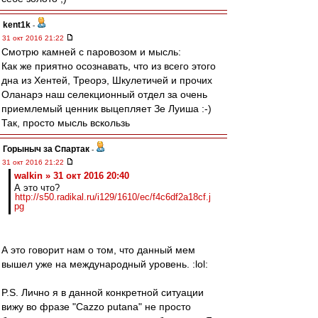
kent1k
-
31 окт 2016 21:22
Смотрю камней с паровозом и мысль:
Как же приятно осознавать, что из всего этого
дна из Хентей, Треорэ, Шкулетичей и прочих
Оланарэ наш селекционный отдел за очень
приемлемый ценник выцепляет Зе Луиша :-)
Так, просто мысль вскользь
Горыныч за Спартак
-
31 окт 2016 21:22
walkin » 31 окт 2016 20:40
А это что?
http://s50.radikal.ru/i129/1610/ec/f4c6df2a18cf.j
pg
А это говорит нам о том, что данный мем
вышел уже на международный уровень. :lol:
P.S. Лично я в данной конкретной ситуации
вижу во фразе "Cazzo putana" не просто