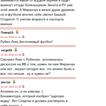
занимается какой-то аЦЦкой херней и будет
выкинут оттуда болельщиком Зенита в РУ уже
этой зимой. А Миранчук в жизни дурак дураком,
но в футболе вполне себе светел башкой.
Сгодится. С учетом возраста и паспорта,
канешн.
Помор10
-
31 окт 2016 21:41
Рубин-Локо,бестолковый футбол!
serge59
-
31 окт 2016 21:38
Смотрел Локо с Рубином...вспомнилась
дискуссия на ВВ о том, нужен ли нам Миранчук
или нет...засрал сегодня все, что можно было и
все, что нельзя...ну и нужен ли?
porcus
-
31 окт 2016 21:29
Алхимик он, а не ювелир :)
Бонавентура, который изобрел "царскую
водку". Вот Спартак и должен растворить в
себе золото ;)