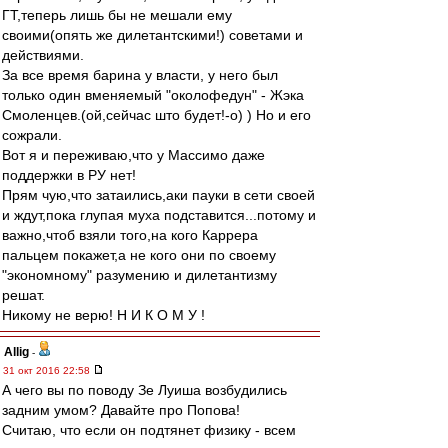
ГТ,теперь лишь бы не мешали ему
своими(опять же дилетантскими!) советами и
действиями.
За все время барина у власти, у него был
только один вменяемый "околофедун" - Жэка
Смоленцев.(ой,сейчас што будет!-о) ) Но и его
сожрали.
Вот я и переживаю,что у Массимо даже
поддержки в РУ нет!
Прям чую,что затаились,аки пауки в сети своей
и ждут,пока глупая муха подставится...потому и
важно,чтоб взяли того,на кого Каррера
пальцем покажет,а не кого они по своему
"экономному" разумению и дилетантизму
решат.
Никому не верю! Н И К О М У !
Allig
-
31 окт 2016 22:58
А чего вы по поводу Зе Луиша возбудились
задним умом? Давайте про Попова!
Считаю, что если он подтянет физику - всем