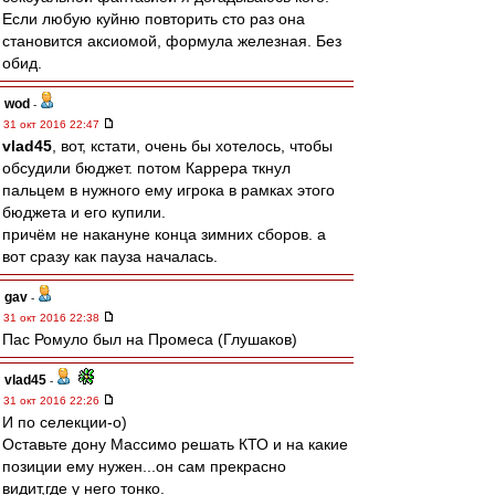
Если любую куйню повторить сто раз она
становится аксиомой, формула железная. Без
обид.
wod
-
31 окт 2016 22:47
vlad45
, вот, кстати, очень бы хотелось, чтобы
обсудили бюджет. потом Каррера ткнул
пальцем в нужного ему игрока в рамках этого
бюджета и его купили.
причём не накануне конца зимних сборов. а
вот сразу как пауза началась.
gav
-
31 окт 2016 22:38
Пас Ромуло был на Промеса (Глушаков)
vlad45
-
31 окт 2016 22:26
И по селекции-о)
Оставьте дону Массимо решать КТО и на какие
позиции ему нужен...он сам прекрасно
видит,где у него тонко.