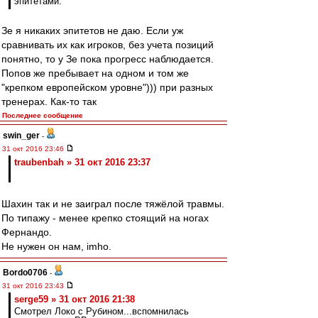
эпитетами.
Зе я никаких эпитетов не даю. Если уж
сравнивать их как игроков, без учета позиций
понятно, то у Зе пока прогресс наблюдается.
Попов же пребывает на одном и том же
"крепком европейском уровне"))) при разных
тренерах. Как-то так
Последнее сообщение
swin_ger
-
31 окт 2016 23:46
traubenbah » 31 окт 2016 23:37
Шахин так и не заиграл после тяжёлой травмы.
По типажу - менее крепко стоящий на ногах
Фернандо.
Не нужен он нам, imho.
Bordo0706
-
31 окт 2016 23:43
serge59 » 31 окт 2016 21:38
Смотрел Локо с Рубином...вспомнилась