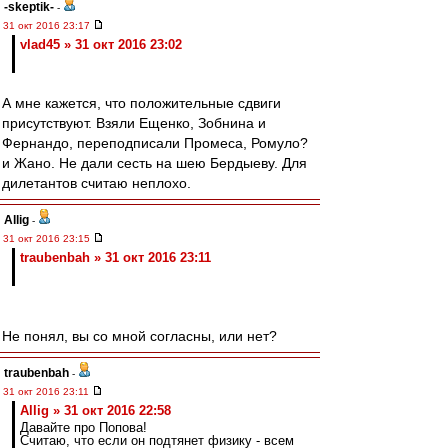
-skeptik-
-
31 окт 2016 23:17
vlad45 » 31 окт 2016 23:02
А мне кажется, что положительные сдвиги
присутствуют. Взяли Ещенко, Зобнина и
Фернандо, переподписали Промеса, Ромуло?
и Жано. Не дали сесть на шею Бердыеву. Для
дилетантов считаю неплохо.
Allig
-
31 окт 2016 23:15
traubenbah » 31 окт 2016 23:11
Не понял, вы со мной согласны, или нет?
traubenbah
-
31 окт 2016 23:11
Allig » 31 окт 2016 22:58
Давайте про Попова!
Считаю, что если он подтянет физику - всем