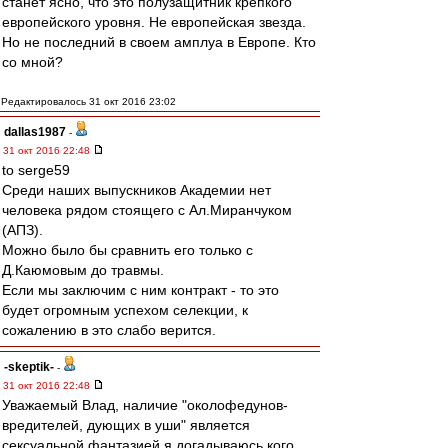
станет ясно, что это полузащитник крепкого
европейского уровня. Не европейская звезда.
Но не последний в своем амплуа в Европе. Кто
со мной?
Редактировалось 31 окт 2016 23:02
dallas1987
-
31 окт 2016 22:48
to serge59
Среди наших выпускников Академии нет
человека рядом стоящего с Ал.Миранчуком
(АПЗ).
Можно было бы сравнить его только с
Д.Каюмовым до травмы.
Если мы заключим с ним контракт - то это
будет огромным успехом селекции, к
сожалению в это слабо верится.
-skeptik-
-
31 окт 2016 22:48
Уважаемый Влад, наличие "околофедунов-
вредителей, дующих в уши" является
сексуальной фантазией я догадываюсь кого.