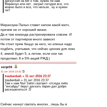
дискуссия на ВВ о том, нужен ли нам
Миранчук или нет...засрал сегодня все, что
можно было и все, что нельзя...ну и нужен
ли?
Миранчука Палыч ставит напом какой матч,
причем не от хорошей жизни.
Да и там команда растренирована совсем. И
потом от партнёров много зависит.
Не стоит прям биццо за него, но клинья надо
подбить, учитывая, что сейчас ценник для локо
4, зимой будет 5, а летом, если они так
продолжат, 8 и 5% акций РЖД:)
serge59
-
31 окт 2016 23:42
traubenbah » 31 окт 2016 23:37
traubenbah » 31 окт 2016 23:37
Там к нам Nuri Sahin сватают- отсюда либо
"инсайды" берут дескать барин дал добро
раскошелиться :D
Сейчас начнут сватать многих...лишь бы в