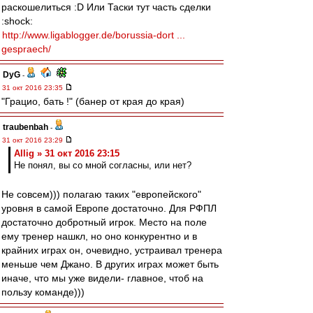
раскошелиться :D Или Таски тут часть сделки
:shock:
http://www.ligablogger.de/borussia-dort ...
gespraech/
DyG
-
31 окт 2016 23:35
"Грацио, бать !" (банер от края до края)
traubenbah
-
31 окт 2016 23:29
Allig » 31 окт 2016 23:15
Не понял, вы со мной согласны, или нет?
Не совсем))) полагаю таких "европейского"
уровня в самой Европе достаточно. Для РФПЛ
достаточно добротный игрок. Место на поле
ему тренер нашкл, но оно конкурентно и в
крайних играх он, очевидно, устраивал тренера
меньше чем Джано. В других играх может быть
иначе, что мы уже видели- главное, чтоб на
пользу команде)))