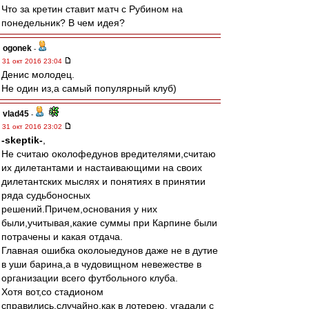
Что за кретин ставит матч с Рубином на
понедельник? В чем идея?
ogonek
-
31 окт 2016 23:04
Денис молодец.
Не один из,а самый популярный клуб)
vlad45
-
31 окт 2016 23:02
-skeptik-
,
Не считаю околофедунов вредителями,считаю
их дилетантами и настаивающими на своих
дилетантских мыслях и понятиях в принятии
ряда судьбоносных
решений.Причем,основания у них
были,учитывая,какие суммы при Карпине были
потрачены и какая отдача.
Главная ошибка околоыедунов даже не в дутие
в уши барина,а в чудовищном невежестве в
организации всего футбольного клуба.
Хотя вот,со стадионом
справились,случайно,как в лотерею, угадали с