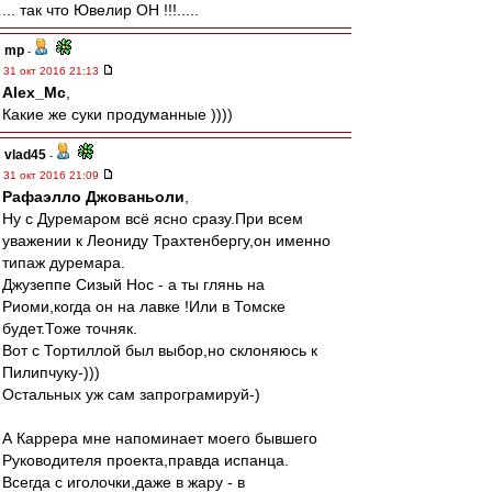
... так что Ювелир ОН !!!.....
mp
-
31 окт 2016 21:13
Alex_Mc
,
Какие же суки продуманные ))))
vlad45
-
31 окт 2016 21:09
Рафаэлло Джованьоли
,
Ну с Дуремаром всё ясно сразу.При всем
уважении к Леониду Трахтенбергу,он именно
типаж дуремара.
Джузеппе Сизый Нос - а ты глянь на
Риоми,когда он на лавке !Или в Томске
будет.Тоже точняк.
Вот с Тортиллой был выбор,но склоняюсь к
Пилипчуку-)))
Остальных уж сам запрограмируй-)
А Каррера мне напоминает моего бывшего
Руководителя проекта,правда испанца.
Всегда с иголочки,даже в жару - в