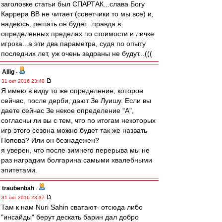
заголовке статьи был СПАРТАК...слава Богу
Каррера ВВ не читает (советчики то мы все) и,
надеюсь, решать он будет...правда в
определенных пределах по стоимости и личке
игрока...а эти два параметра, судя по опыту
последних лет, уж очень задраны не будут...(((
Allig
-
31 окт 2016 23:40
Я имею в виду то же определение, которое
сейчас, после дерби, дают Зе Луишу. Если вы
даете сейчас Зе некое определение "А",
согласны ли вы с тем, что по итогам некоторых
игр этого сезона можно будет так же назвать
Попова? Или он безнадежен?
я уверен, что после зимнего перерыва мы не
раз наградим болгарина самыми хвалебными
эпитетами.
traubenbah
-
31 окт 2016 23:37
Там к нам Nuri Sahin сватают- отсюда либо
"инсайды" берут дескать барин дал добро