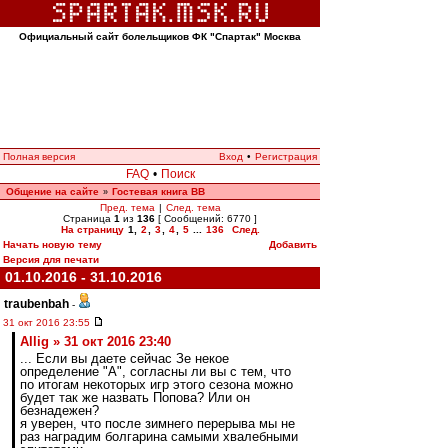
Официальный сайт болельщиков ФК "Спартак" Москва
Полная версия
Вход
•
Регистрация
FAQ
•
Поиск
Общение на сайте
Гостевая книга ВВ
»
Пред. тема
|
След. тема
Страница
1
из
136
[ Сообщений: 6770 ]
На страницу
1
,
2
,
3
,
4
,
5
...
136
След.
Начать новую тему
Добавить
Версия для печати
01.10.2016 - 31.10.2016
traubenbah
-
31 окт 2016 23:55
Allig » 31 окт 2016 23:40
... Если вы даете сейчас Зе некое
определение "А", согласны ли вы с тем, что
по итогам некоторых игр этого сезона можно
будет так же назвать Попова? Или он
безнадежен?
я уверен, что после зимнего перерыва мы не
раз наградим болгарина самыми хвалебными