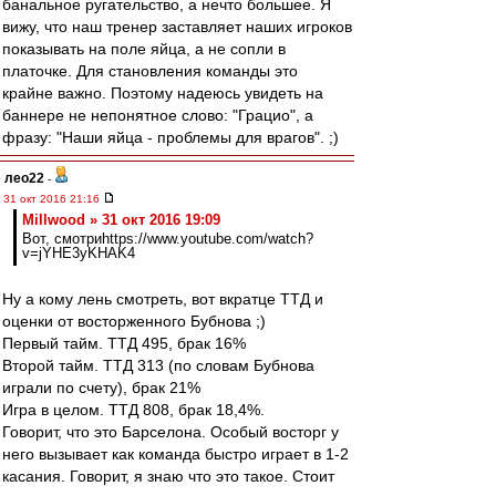
банальное ругательство, а нечто большее. Я
вижу, что наш тренер заставляет наших игроков
показывать на поле яйца, а не сопли в
платочке. Для становления команды это
крайне важно. Поэтому надеюсь увидеть на
баннере не непонятное слово: "Грацио", а
фразу: "Наши яйца - проблемы для врагов". ;)
лео22
-
31 окт 2016 21:16
Millwood » 31 окт 2016 19:09
Вот, смотриhttps://www.youtube.com/watch?
v=jYHE3yKHAK4
Ну а кому лень смотреть, вот вкратце ТТД и
оценки от восторженного Бубнова ;)
Первый тайм. ТТД 495, брак 16%
Второй тайм. ТТД 313 (по словам Бубнова
играли по счету), брак 21%
Игра в целом. ТТД 808, брак 18,4%.
Говорит, что это Барселона. Особый восторг у
него вызывает как команда быстро играет в 1-2
касания. Говорит, я знаю что это такое. Стоит