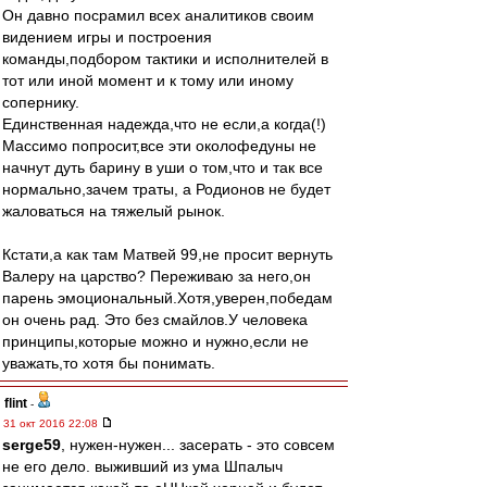
Он давно посрамил всех аналитиков своим
видением игры и построения
команды,подбором тактики и исполнителей в
тот или иной момент и к тому или иному
сопернику.
Единственная надежда,что не если,а когда(!)
Массимо попросит,все эти околофедуны не
начнут дуть барину в уши о том,что и так все
нормально,зачем траты, а Родионов не будет
жаловаться на тяжелый рынок.
Кстати,а как там Матвей 99,не просит вернуть
Валеру на царство? Переживаю за него,он
парень эмоциональный.Хотя,уверен,победам
он очень рад. Это без смайлов.У человека
принципы,которые можно и нужно,если не
уважать,то хотя бы понимать.
flint
-
31 окт 2016 22:08
serge59
, нужен-нужен... засерать - это совсем
не его дело. выживший из ума Шпалыч