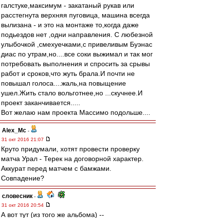
галстуке,максимум - закатаный рукав или
расстегнута верхняя пуговица, машина всегда
вылизана - и это на монтаже то,когда даже
подьездов нет ,одни направления. С любезной
улыбочкой ,смехуечками,с привеливым Буэнас
диас по утрам,но....все соки выжимал и так мог
потребовать выполнения и спросить за срывы
работ и сроков,что жуть брала.И почти не
повышал голоса....жаль,на повыщение
ушел.Жить стало вольготнее,но ...скучнее.И
проект заканчивается.....
Вот желаю нам проекта Массимо подольше....
Alex_Mc
-
31 окт 2016 21:07
Круто придумали, хотят провести проверку
матча Урал - Терек на договорной характер.
Аккурат перед матчем с бамжами.
Совпадение?
словесник
-
31 окт 2016 20:54
А вот тут (из того же альбома) --