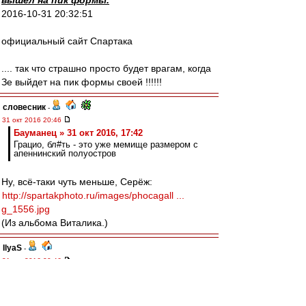
вышел на пик формы.
2016-10-31 20:32:51
официальный сайт Спартака
.... так что страшно просто будет врагам, когда
Зе выйдет на пик формы своей !!!!!!
словесник
-
31 окт 2016 20:46
Бауманец » 31 окт 2016, 17:42
Грацио, бл#ть - это уже мемище размером с
апеннинский полуостров
Ну, всё-таки чуть меньше, Серёж:
http://spartakphoto.ru/images/phocagall ...
g_1556.jpg
(Из альбома Виталика.)
IlyaS
-
31 окт 2016 20:46
Антуан, не удивляйся, когда тебя за
разжигание с киги попросят...;-)