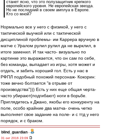
станет ясно, что это полузащитник крепкого
европейского уровня. Не европейская звезда.
Но не последний в своем амплуа в Европе.
Кто со мной?
Нормально все у него с физикой, у него с
тактической выучкой или с тактической
дисциплиной проблемы- им Каррера вручную в
матче с Уралом рулил рулил да не вырклил, в
итоге заменил. И так часто- визуально по
картинке это выражается, что он сам по себе,
без команды, выпадает из игры, хотя может и
отдать, и забить хороший гол. Есть у нас в
РФПЛ подобный похожий персонаж- Кокорин:
тоже вечно болтается "в отрыве от
производства"))) Есть у них еще общая черта-
часто убирают(подгибают) ноги в борьбе.
Приглядитесь к Джано, якобы его конкуренту на
поле, особо крайние два матча- очень четко
выполняет свое задание на поле- и с ттд у него
порядок, и с браком.
blind_guardian
-
31 окт 2016 23:09