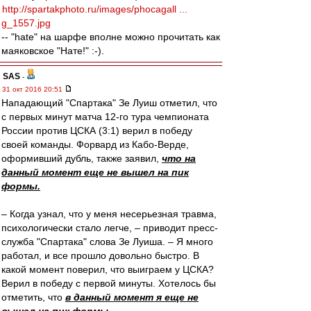
http://spartakphoto.ru/images/phocagall ...
g_1557.jpg
-- "hate" на шарфе вполне можно прочитать как
маяковское "Нате!" :-).
SAS
-
31 окт 2016 20:51
Нападающий "Спартака" Зе Луиш отметил, что
с первых минут матча 12-го тура чемпионата
России против ЦСКА (3:1) верил в победу
своей команды. Форвард из Кабо-Верде,
оформивший дубль, также заявил,
что на
данный момент еще не вышел на пик
формы.
– Когда узнал, что у меня несерьезная травма,
психологически стало легче, – приводит пресс-
служба "Спартака" слова Зе Луиша. – Я много
работал, и все прошло довольно быстро. В
какой момент поверил, что выиграем у ЦСКА?
Верил в победу с первой минуты. Хотелось бы
отметить, что
в данный момент я еще не