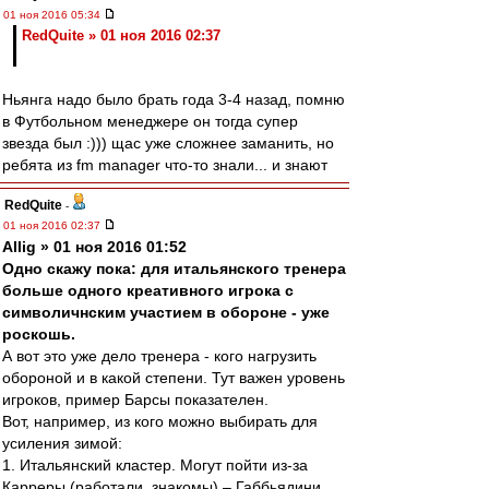
01 ноя 2016 05:34
RedQuite » 01 ноя 2016 02:37
Ньянга надо было брать года 3-4 назад, помню
в Футбольном менеджере он тогда супер
звезда был :))) щас уже сложнее заманить, но
ребята из fm manager что-то знали... и знают
RedQuite
-
01 ноя 2016 02:37
Allig » 01 ноя 2016 01:52
Одно скажу пока: для итальянского тренера
больше одного креативного игрока с
символичнским участием в обороне - уже
роскошь.
А вот это уже дело тренера - кого нагрузить
обороной и в какой степени. Тут важен уровень
игроков, пример Барсы показателен.
Вот, например, из кого можно выбирать для
усиления зимой:
1. Итальянский кластер. Могут пойти из-за
Карреры (работали, знакомы) – Габбьядини,