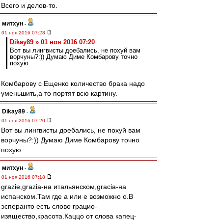
Всего и делов-то.
митхун
-
01 ноя 2016 07:28
Dikay89 » 01 ноя 2016 07:20
Вот вы лингвисты доебались, не похуй вам
ворчуны?:)) Думаю Диме Комбарову точно
похую
Комбарову с Ещенко количество брака надо
уменьшить,а то портят всю картину.
Dikay89
-
01 ноя 2016 07:20
Вот вы лингвисты доебались, не похуй вам
ворчуны?:)) Думаю Диме Комбарову точно
похую
митхун
-
01 ноя 2016 07:18
grazie,grazia-на итальянском,gracia-на
испанском.Там где а или е возможно о.В
эсперанто есть слово грацио-
изящество,красота.Каццо от слова капец-