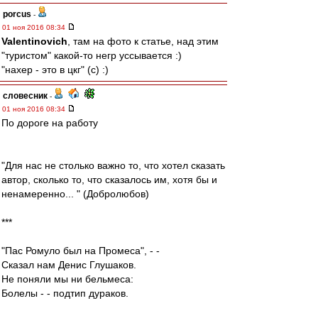
porcus
-
01 ноя 2016 08:34
Valentinovich
, там на фото к статье, над этим
"туристом" какой-то негр уссывается :)
"нахер - это в цкг" (с) :)
словесник
-
01 ноя 2016 08:34
По дороге на работу
"Для нас не столько важно то, что хотел сказать
автор, сколько то, что сказалось им, хотя бы и
ненамеренно... " (Добролюбов)
***
"Пас Ромуло был на Промеса", - -
Сказал нам Денис Глушаков.
Не поняли мы ни бельмеса:
Болелы - - подтип дураков.