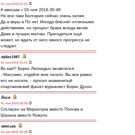
01 ноя 2016 01:01
# авоська » 01 ноя 2016 00:48
Но все-таки Болгария сейчас очень хилая.
Да и веры в По нет. Иногда блеснёт отличными
действиями, но процент брака всегда велик.
Даже в лучших матчах. Пригодиться ещё
может, но ждать от него явного прогресса не
следует.
dallas1987
-
01 ноя 2016 01:01
Во как!!! Борис Леонидыч засветился.
- Массимо, отдайте мне пальто. Вы все равно
его не носите, - просил знаменитый
спартаковский фанат-журналист Борис Духон.
Йося
-
01 ноя 2016 00:59
Согласен на Миранчука вместо Попова и
Шахина вместо Ромуло.
авоська
-
01 ноя 2016 00:48