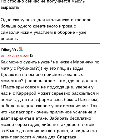
Но стройно сейчас не получается мысль
выразить.
Одно скажу пока: для итальянского тренера
больше одного креативного игрока с
символичнским участием в обороне - уже
роскошь.
Dikay89
-
01 ноя 2016 01:29
Как можно судить нужен/ не нужен Миранчук по
матчу с Рубином?:)) ну это ппц, выводы
Делаются на основе неиспользованных
моментов?:) парень рграет там, где не должен
! Партнеры совсем не подходящие, уверен у
нас и с Каррерой может серьезно раскрыться и
помочь, да и не в форме весь Локо с Палычем,
победа над цска скорее у них исключение. Так
что как паспорт - очень приличное усиление и
дает варианты в атаке. Забирать бесплатно
можно через годик, либо не так дорого летом
за 6 мес до окончания контракта, и врядли его
агент запросит 4 ляма для Спартака