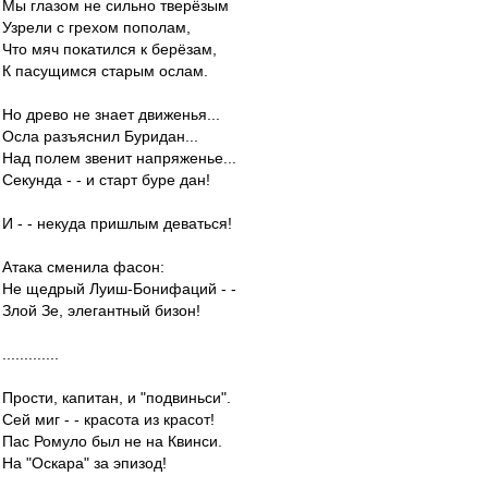
Мы глазом не сильно тверёзым
Узрели с грехом пополам,
Что мяч покатился к берёзам,
К пасущимся старым ослам.
Но древо не знает движенья...
Осла разъяснил Буридан...
Над полем звенит напряженье...
Секунда - - и старт буре дан!
И - - некуда пришлым деваться!
Атака сменила фасон:
Не щедрый Луиш-Бонифаций - -
Злой Зе, элегантный бизон!
.............
Прости, капитан, и "подвиньси".
Сей миг - - красота из красот!
Пас Ромуло был не на Квинси.
На "Оскара" за эпизод!