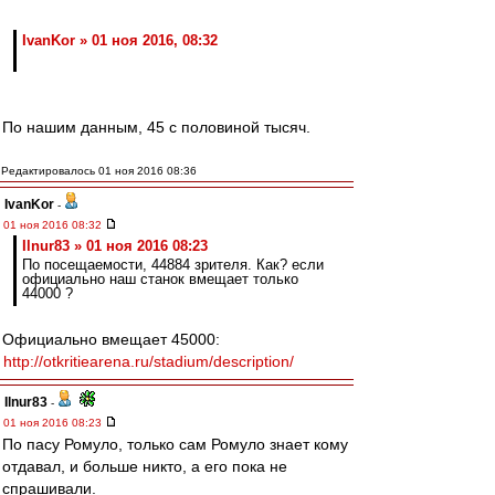
IvanKor » 01 ноя 2016, 08:32
По нашим данным, 45 с половиной тысяч.
Редактировалось 01 ноя 2016 08:36
IvanKor
-
01 ноя 2016 08:32
Ilnur83 » 01 ноя 2016 08:23
По посещаемости, 44884 зрителя. Как? если
официально наш станок вмещает только
44000 ?
Официально вмещает 45000:
http://otkritiearena.ru/stadium/description/
Ilnur83
-
01 ноя 2016 08:23
По пасу Ромуло, только сам Ромуло знает кому
отдавал, и больше никто, а его пока не
спрашивали.