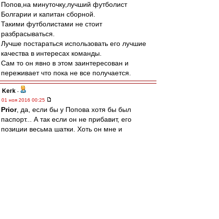
Попов,на минуточку,лучший футболист
Болгарии и капитан сборной.
Такими футболистами не стоит
разбрасываться.
Лучше постараться использовать его лучшие
качества в интересах команды.
Сам то он явно в этом заинтересован и
переживает что пока не все получается.
Kerk
-
01 ноя 2016 00:25
Prior
, да, если бы у Попова хотя бы был
паспорт... А так если он не прибавит, его
позиции весьма шатки. Хоть он мне и
симпатичен. Но тут дилема. Если вместо
Попова придет космонавт, то Жано придется
сложно. Для команды это хорошо, но захочет
ли он опять сидеть на лавке... Но если Попов
благодаря Каррере прибавит, то Жано все
равно придется сложно. Короче, замкнутый
круг :)
Allig
-