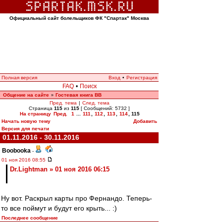
Официальный сайт болельщиков ФК "Спартак" Москва
Полная версия
Вход
•
Регистрация
FAQ
•
Поиск
Общение на сайте
Гостевая книга ВВ
»
Пред. тема
|
След. тема
Страница
115
из
115
[ Сообщений: 5732 ]
На страницу
Пред.
1
...
111
,
112
,
113
,
114
,
115
Начать новую тему
Добавить
Версия для печати
01.11.2016 - 30.11.2016
Boobooka
-
01 ноя 2016 08:55
Dr.Lightman » 01 ноя 2016 06:15
Ну вот. Раскрыл карты про Фернандо. Теперь-
то все поймут и будут его крыть... :)
Последнее сообщение