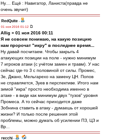
Ну.... Ещё : Навигатор, Ланиста(правда не
очень звучит)
RedQuite
-
01 ноя 2016 01:12
Allig » 01 ноя 2016 00:11
Я не совсем понимаю, на какую позицию
нам пророчат "икру" в последнее время...
Ну давай посчитаем. Чтобы закрыть 4
атакующих позиции на поле - нужно минимум
7 игроков атаки (с учётом замен и травм). У нас
сейчас где-то 3 с половиной от силы. Промес,
Зе, Джано, Мельгарехо на замену ЦН. Попов
не справляется, Зуев в перспективе. Итого нам
зимой "икра" просто необходима именно в
атаке - в виде как минимум двух "тузов" уровня
Промеса. А то сейчас приходится даже
Зобнина ставить в атаку - думаешь от хорошей
жизни? И только после решения этой
проблемы, можно думать об усилении ПЗ, ЦЗ и
Вр...
recchi
-