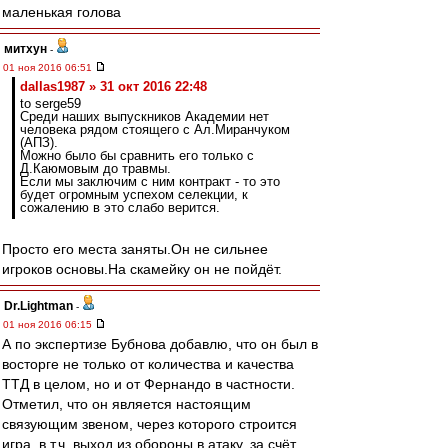
маленькая голова
митхун
-
01 ноя 2016 06:51
dallas1987 » 31 окт 2016 22:48
to serge59
Среди наших выпускников Академии нет
человека рядом стоящего с Ал.Миранчуком
(АПЗ).
Можно было бы сравнить его только с
Д.Каюмовым до травмы.
Если мы заключим с ним контракт - то это
будет огромным успехом селекции, к
сожалению в это слабо верится.
Просто его места заняты.Он не сильнее
игроков основы.На скамейку он не пойдёт.
Dr.Lightman
-
01 ноя 2016 06:15
А по экспертизе Бубнова добавлю, что он был в
восторге не только от количества и качества
ТТД в целом, но и от Фернандо в частности.
Отметил, что он является настоящим
связующим звеном, через которого строится
игра, в т.ч. выход из обороны в атаку, за счёт