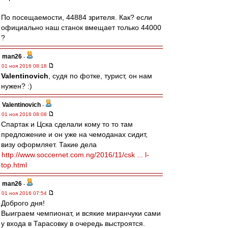
По посещаемости, 44884 зрителя. Как? если
официально наш станок вмещает только 44000
?
man26
-
01 ноя 2016 08:18
Valentinovich
, судя по фотке, турист, он нам
нужен? :)
Valentinovich
-
01 ноя 2016 08:08
Спартак и Цска сделали кому то то там
предложение и он уже на чемоданах сидит,
визу оформляет. Такие дела
http://www.soccernet.com.ng/2016/11/csk ... l-
top.html
man26
-
01 ноя 2016 07:54
Доброго дня!
Выиграем чемпионат, и всякие миранчуки сами
у входа в Тарасовку в очередь выстроятся.