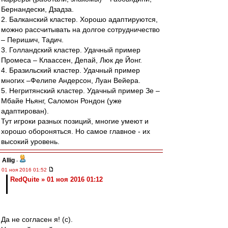
Бернандески, Дзадза.
2. Балканский кластер. Хорошо адаптируются,
можно рассчитывать на долгое сотрудничество
– Перишич, Тадич.
3. Голландский кластер. Удачный пример
Промеса – Клаассен, Депай, Люк де Йонг.
4. Бразильский кластер. Удачный пример
многих –Фелипе Андерсон, Луан Вейера.
5. Негритянский кластер. Удачный пример Зе –
Мбайе Ньянг, Саломон Рондон (уже
адаптирован).
Тут игроки разных позиций, многие умеют и
хорошо обороняться. Но самое главное - их
высокий уровень.
Allig
-
01 ноя 2016 01:52
RedQuite » 01 ноя 2016 01:12
Да не согласен я! (с).