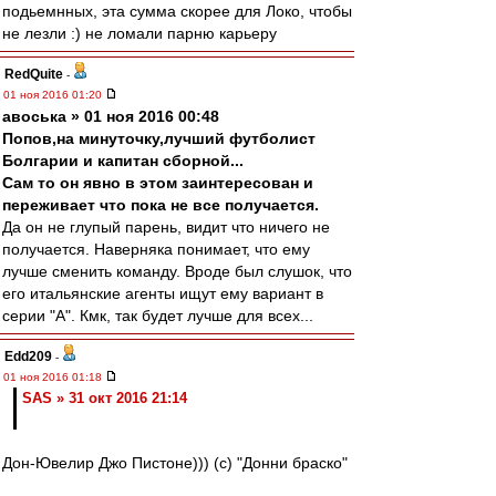
подьемнных, эта сумма скорее для Локо, чтобы
не лезли :) не ломали парню карьеру
RedQuite
-
01 ноя 2016 01:20
авоська » 01 ноя 2016 00:48
Попов,на минуточку,лучший футболист
Болгарии и капитан сборной...
Сам то он явно в этом заинтересован и
переживает что пока не все получается.
Да он не глупый парень, видит что ничего не
получается. Наверняка понимает, что ему
лучше сменить команду. Вроде был слушок, что
его итальянские агенты ищут ему вариант в
серии "А". Кмк, так будет лучше для всех...
Edd209
-
01 ноя 2016 01:18
SAS » 31 окт 2016 21:14
Дон-Ювелир Джо Пистоне))) (с) "Донни браско"