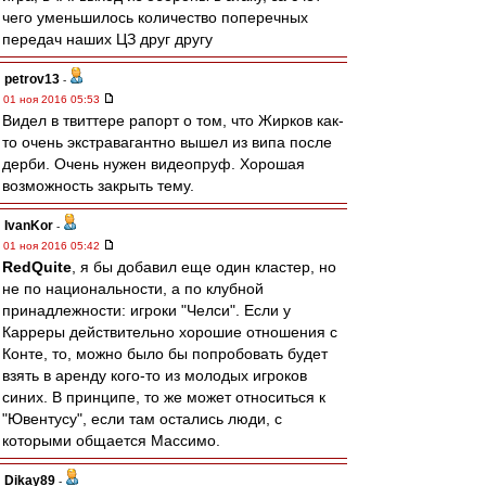
чего уменьшилось количество поперечных
передач наших ЦЗ друг другу
petrov13
-
01 ноя 2016 05:53
Видел в твиттере рапорт о том, что Жирков как-
то очень экстравагантно вышел из випа после
дерби. Очень нужен видеопруф. Хорошая
возможность закрыть тему.
IvanKor
-
01 ноя 2016 05:42
RedQuite
, я бы добавил еще один кластер, но
не по национальности, а по клубной
принадлежности: игроки "Челси". Если у
Карреры действительно хорошие отношения с
Конте, то, можно было бы попробовать будет
взять в аренду кого-то из молодых игроков
синих. В принципе, то же может относиться к
"Ювентусу", если там остались люди, с
которыми общается Массимо.
Dikay89
-