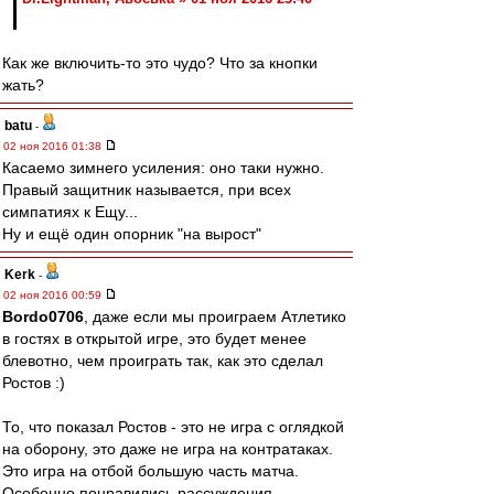
Как же включить-то это чудо? Что за кнопки
жать?
batu
-
02 ноя 2016 01:38
Касаемо зимнего усиления: оно таки нужно.
Правый защитник называется, при всех
симпатиях к Ещу...
Ну и ещё один опорник "на вырост"
Kerk
-
02 ноя 2016 00:59
Bordo0706
, даже если мы проиграем Атлетико
в гостях в открытой игре, это будет менее
блевотно, чем проиграть так, как это сделал
Ростов :)
То, что показал Ростов - это не игра с оглядкой
на оборону, это даже не игра на контратаках.
Это игра на отбой большую часть матча.
Особенно понравились рассуждения