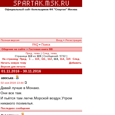
Официальный сайт болельщиков ФК "Спартак" Москва
Полная версия
Вход
•
Регистрация
FAQ
•
Поиск
Общение на сайте
Гостевая книга ВВ
»
Пред. тема
|
След. тема
Страница
113
из
115
[ Сообщений: 5732 ]
На страницу
Пред.
1
...
110
,
111
,
112
,
113
,
114
,
115
След.
Начать новую тему
Добавить
Версия для печати
01.11.2016 - 30.11.2016
авоська
-
02 ноя 2016 13:44
Давай лучше в Монако.
Они все там.
И пьётся там легче.Морской воздух.Утром
никакого похмелья.
Последнее сообщение