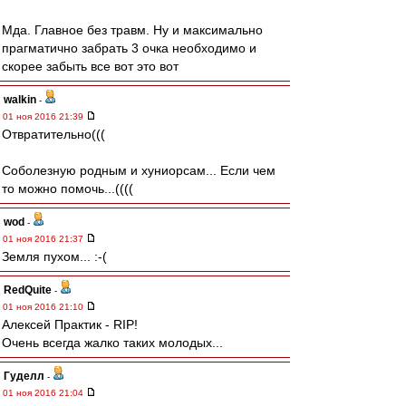
Мда. Главное без травм. Ну и максимально
прагматично забрать 3 очка необходимо и
скорее забыть все вот это вот
walkin
-
01 ноя 2016 21:39
Отвратительно(((
Соболезную родным и хуниорсам... Если чем
то можно помочь...((((
wod
-
01 ноя 2016 21:37
Земля пухом... :-(
RedQuite
-
01 ноя 2016 21:10
Алексей Практик - RIP!
Очень всегда жалко таких молодых...
Гуделл
-
01 ноя 2016 21:04