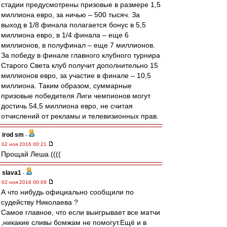
стадии предусмотрены призовые в размере 1,5
миллиона евро, за ничью – 500 тысяч. За
выход в 1/8 финала полагается бонус в 5,5
миллиона евро, в 1/4 финала – еще 6
миллионов, в полуфинал – еще 7 миллионов.
За победу в финале главного клубного турнира
Старого Света клуб получит дополнительно 15
миллионов евро, за участие в финале – 10,5
миллиона. Таким образом, суммарные
призовые победителя Лиги чемпионов могут
достичь 54,5 миллиона евро, не считая
отчислений от рекламы и телевизионных прав.
irod sm
-
02 ноя 2016 00:21
Прощай Леша.((((
slava1
-
02 ноя 2016 00:09
А что нибудь официально сообщили по
судейству Николаева ?
Самое главное, что если выигрывает все матчи
,никакие сливы бомжам не помогут.Ещё и в