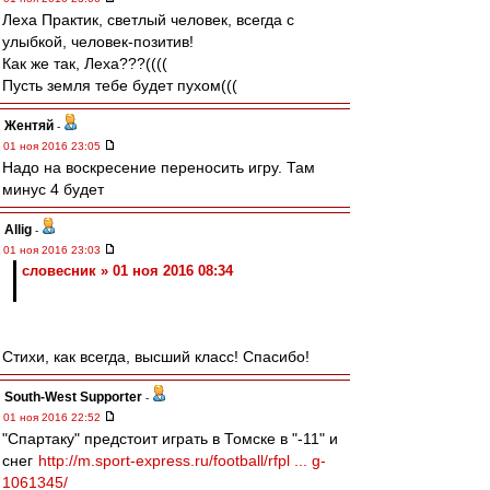
Леха Практик, светлый человек, всегда с
улыбкой, человек-позитив!
Как же так, Леха???((((
Пусть земля тебе будет пухом(((
Жентяй
-
01 ноя 2016 23:05
Надо на воскресение переносить игру. Там
минус 4 будет
Allig
-
01 ноя 2016 23:03
словесник » 01 ноя 2016 08:34
Стихи, как всегда, высший класс! Спасибо!
South-West Supporter
-
01 ноя 2016 22:52
"Спартаку" предстоит играть в Томске в "-11" и
снег
http://m.sport-express.ru/football/rfpl ... g-
1061345/