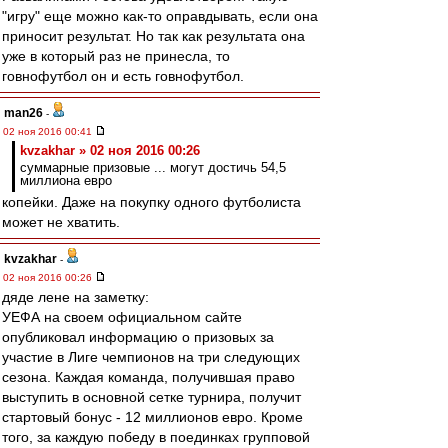
"игру" еще можно как-то оправдывать, если она
приносит результат. Но так как результата она
уже в который раз не принесла, то
говнофутбол он и есть говнофутбол.
man26
-
02 ноя 2016 00:41
kvzakhar » 02 ноя 2016 00:26
суммарные призовые ... могут достичь 54,5
миллиона евро
копейки. Даже на покупку одного футболиста
может не хватить.
kvzakhar
-
02 ноя 2016 00:26
дяде лене на заметку:
УЕФА на своем официальном сайте
опубликовал информацию о призовых за
участие в Лиге чемпионов на три следующих
сезона. Каждая команда, получившая право
выступить в основной сетке турнира, получит
стартовый бонус - 12 миллионов евро. Кроме
того, за каждую победу в поединках групповой