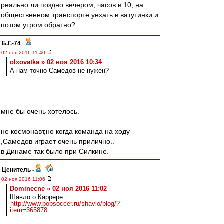
реально ли поздно вечером, часов в 10, на
общественном транспорте уехать в ватутинки и
потом утром обратно?
Б.Г.-74
-
02 ноя 2016 11:40
olxovatka » 02 ноя 2016 10:34
А нам точно Самедов не нужен?
мне бы очень хотелось.
не космонавт,но когда команда на ходу
,Самедов играет очень прилично..
в Динаме так было при Силкине.
Ценитель
-
02 ноя 2016 11:06
Dominecne » 02 ноя 2016 11:02
Шавло о Каррере
http://www.bobsoccer.ru/shavlo/blog/?
item=365878