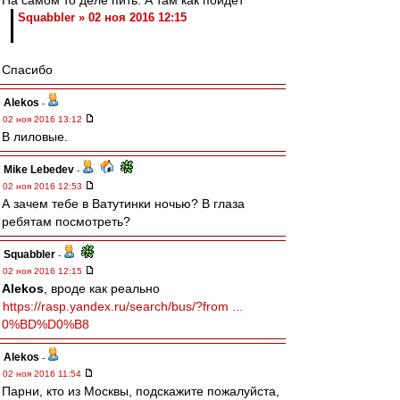
На самом то деле пить. А там как пойдет
Squabbler » 02 ноя 2016 12:15
Спасибо
Alekos
-
02 ноя 2016 13:12
В лиловые.
Mike Lebedev
-
02 ноя 2016 12:53
А зачем тебе в Ватутинки ночью? В глаза
ребятам посмотреть?
Squabbler
-
02 ноя 2016 12:15
Alekos
, вроде как реально
https://rasp.yandex.ru/search/bus/?from ...
0%BD%D0%B8
Alekos
-
02 ноя 2016 11:54
Парни, кто из Москвы, подскажите пожалуйста,