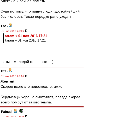
Алексию и вечная память.
.............................
Судя по тому, что пишут люди, достойнейший
был человек. Такие нередко рано уходят...
Los
-
01 ноя 2016 23:16
taram » 01 ноя 2016 17:21
taram » 01 ноя 2016 17:21
ох ты .. молодой же ... эххе .. (
Gt3
-
01 ноя 2016 23:16
Жентяй
,
Скорее всего это невозможно, имхо.
Бердыевцы хорошо смотрятся, правда скорее
всего помрут от такого темпа.
Pafnuti
-
01 ноя 2016 23:06