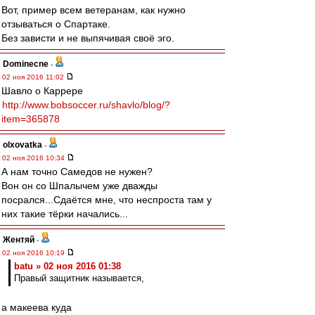
Вот, пример всем ветеранам, как нужно
отзываться о Спартаке.
Без зависти и не выпячивая своё эго.
Dominecne
-
02 ноя 2016 11:02
Шавло о Каррере
http://www.bobsoccer.ru/shavlo/blog/?
item=365878
olxovatka
-
02 ноя 2016 10:34
А нам точно Самедов не нужен?
Вон он со Шпалычем уже дважды
посрался...Сдаётся мне, что неспроста там у
них такие тёрки начались...
Жентяй
-
02 ноя 2016 10:19
batu » 02 ноя 2016 01:38
Правый защитник называется,
а макеева куда