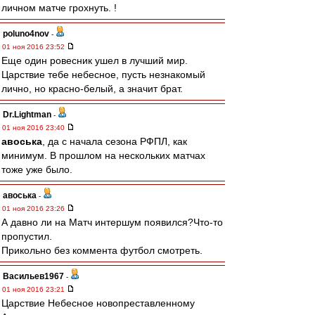
личном матче грохнуть. !
poluno4nov
-
01 ноя 2016 23:52
Еще один ровесник ушел в лучший мир.
Царствие тебе небесное, пусть незнакомый
лично, но красно-белый, а значит брат.
Dr.Lightman
-
01 ноя 2016 23:40
авоська
, да с начала сезона РФПЛ, как
минимум. В прошлом на нескольких матчах
тоже уже было.
авоська
-
01 ноя 2016 23:26
А давно ли на Матч интершум появился?Что-то
пропустил.
Прикольно без коммента футбол смотреть.
Васильев1967
-
01 ноя 2016 23:21
Царствие Небесное новопреставленному