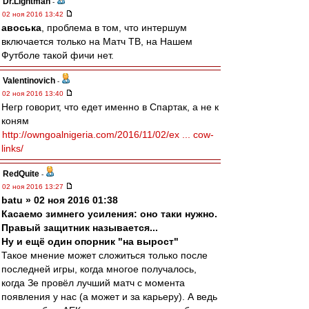
Dr.Lightman
-
02 ноя 2016 13:42
авоська
, проблема в том, что интершум
включается только на Матч ТВ, на Нашем
Футболе такой фичи нет.
Valentinovich
-
02 ноя 2016 13:40
Негр говорит, что едет именно в Спартак, а не к
коням
http://owngoalnigeria.com/2016/11/02/ex ... cow-
links/
RedQuite
-
02 ноя 2016 13:27
batu » 02 ноя 2016 01:38
Касаемо зимнего усиления: оно таки нужно.
Правый защитник называется...
Ну и ещё один опорник "на вырост"
Такое мнение может сложиться только после
последней игры, когда многое получалось,
когда Зе провёл лучший матч с момента
появления у нас (а может и за карьеру). А ведь