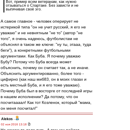
Вот, пример всем ветеранам, как нужно
отзываться о Спартаке. Без зависти и не
выпячивая своё эго.
А самое главное - человек оперирует не
истерикой типа "он не учит русский, я его не
уважаю" и не невнятным "не то" (автор "не
того", я очень надеюсь, футболистам не
объяснял в таком же ключе: "ну ты, этааа, туда
беги"), а конкретными футбольными
аргументами. Как Буба. Я почему уважаю
Бубу? Потому что Буба всегда может
объяснить, почему он считает так, а не иначе.
Объяснить аргументированно, более того -
цифирно (как наш миб83, он в моих глазах и
есть местный Буба, и я его тоже уважаю).
Почему Буба был в восторге от последней игры
в нашем исполнении? Да потому, что он
посчитаааал! Как тот Козленок, который "мама,
он меня посчитал!"
Alekos
-
02 ноя 2016 13:18