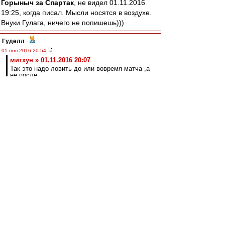
Горыныч за Спартак
, не видел 01.11.2016
19:25, когда писал. Мысли носятся в воздухе.
Внуки Гулага, ничего не попишешь)))
Гуделл
-
01 ноя 2016 20:54
митхун » 01.11.2016 20:07
Так это надо ловить до или вовремя матча ,а
не после.
Не факт. И после можно. Я отдаю себе отчет в
сложностях. И тем не менее, было бы
желание. Найти "редиску, которая сдаст при
первом же шухере", устроить этот самый
шухер, выявить слабое звено, получить от него
признательные показания в обмен на кучу
преференций, и дело в шляпе. Повторяю,
можно этим заниматься. Надо только захотеть.
Основная проблема как раз мне видится в том,
что не хотят
Olddima
-
01 ноя 2016 20:44
Земля пухом.