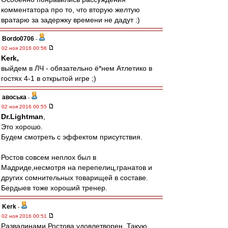
комментатора про то, что вторую желтую
вратарю за задержку времени не дадут :)
Bordo0706
-
02 ноя 2016 00:56
Kerk,
выйдем в ЛЧ - обязательно ё*нем Атлетико в
гостях 4-1 в открытой игре ;)
авоська
-
02 ноя 2016 00:55
Dr.Lightman
,
Это хорошо.
Будем смотреть с эффектом присутствия.
Ростов совсем неплох был в
Мадриде,несмотря на перепелиц,гранатов и
других сомнительных товарищей в составе.
Бердыев тоже хороший тренер.
Kerk
-
02 ноя 2016 00:51
Развалинами Ростова удовлетворен. Такую