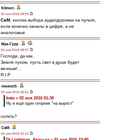
Klimen
-
02 ноя 2016 09:53
СвМ
, кнопка выбора аудиодорожки на пульте,
если конечно каналы в цифре, а не
аналоговые.
Мак-Гуру
-
02 ноя 2016 08:07
Господи, да как..
Земля пухом, пусть свет в душе будет
вечным!...
R.I.P
чннхнпS
-
02 ноя 2016 06:41
batu » 02 ноя 2016 01:38
Ну и ещё один опорник "на вырост"
солить?
СвМ
-
02 ноя 2016 02:15
Dr.Lightman, Авоська » 01 ноя 2016 23:40