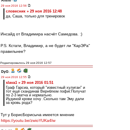
Ansfil
-
29 ноя 2016 12:56
словесник » 29 ноя 2016 12:48
да, Саша, только для тренировок
Инсайд от Владимира насчёт Самедова. :)
P.S. Кстати, Владимир, а не будет ли "КарЭРа"
правильнее?
Редактировалось 29 ноя 2016 12:57
DyG
-
29 ноя 2016 12:55
slava1 » 29 ноя 2016 01:51
Граф Гарсиа, который "известный хулиган" и
тот ещё скандинав Вернблюм пофиг.Получат
по 2-3 матча и нормально.
Иудиной крови хочу .Сколько там Эму дали
за кровь рода?
Тут у БорисБорисыча имеется мнение
https://youtu.be/zwioYUKa4Iw