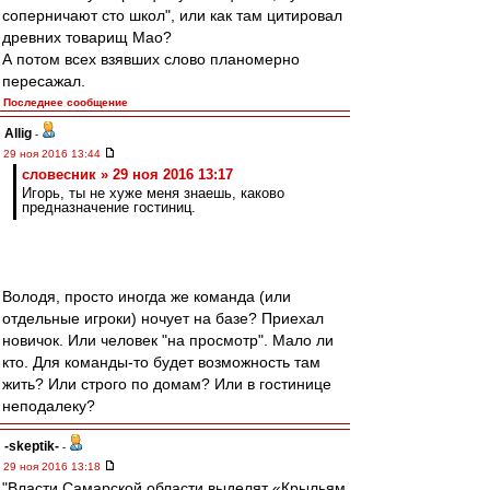
соперничают сто школ", или как там цитировал
древних товарищ Мао?
А потом всех взявших слово планомерно
пересажал.
Последнее сообщение
Allig
-
29 ноя 2016 13:44
словесник » 29 ноя 2016 13:17
Игорь, ты не хуже меня знаешь, каково
предназначение гостиниц.
Володя, просто иногда же команда (или
отдельные игроки) ночует на базе? Приехал
новичок. Или человек "на просмотр". Мало ли
кто. Для команды-то будет возможность там
жить? Или строго по домам? Или в гостинице
неподалеку?
-skeptik-
-
29 ноя 2016 13:18
"Власти Самарской области выделят «Крыльям