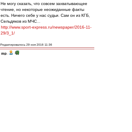
Не могу сказать, что совсем захватывающее
чтение, но некоторые неожиданные факты
есть. Ничего себе у нас судьи. Сам он из КГБ,
Сельдяков из МЧС...
http://www.sport-express.ru/newspaper/2016-11-
29/3_1/
Редактировалось 29 ноя 2016 11:36
mp
-
29 ноя 2016 11:28
УхВат
, Это в бассейн плохо.А в реку можно.
Тем более в такую бурную )
DyG
-
29 ноя 2016 11:24
Опять вон какого-то негра не подписали.
Боязно: как бы КДК в расизме не обвинил.
IvanKor
-
29 ноя 2016 11:19
Барт_ » 29 ноя 2016 10:59
traubenbah » 29 ноя 2016 10:34
С учетом вышесказанного о Промесе мы 3-4-3