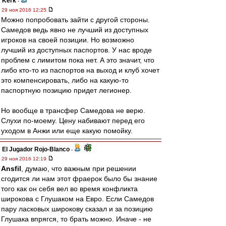
Kerk
-
29 ноя 2016 12:25
Можно попробовать зайти с другой стороны.
Самедов ведь явно не лучший из доступных
игроков на своей позиции. Но возможно
лучший из доступных паспортов. У нас вроде
проблем с лимитом пока нет. А это значит, что
либо кто-то из паспортов на выход и клуб хочет
это компенсировать, либо на какую-то
паспортную позицию придет легионер.
Но вообще в трансфер Самедова не верю.
Слухи по-моему. Цену набивают перед его
уходом в Анжи или еще какую помойку.
El Jugador Rojo-Blanco
-
29 ноя 2016 12:19
Ansfil
, думаю, что важным при решении
сгодится ли нам этот фраерок было бы знание
того как он себя вел во время конфликта
широкова с Глушаком на Евро. Если Самедов
пару ласковых широкову сказал и за позицию
Глушака впрягся, то брать можно. Иначе - не