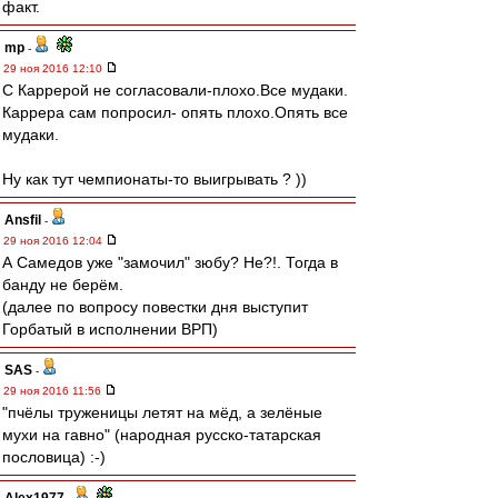
факт.
mp
-
29 ноя 2016 12:10
С Каррерой не согласовали-плохо.Все мудаки.
Каррера сам попросил- опять плохо.Опять все
мудаки.
Ну как тут чемпионаты-то выигрывать ? ))
Ansfil
-
29 ноя 2016 12:04
А Самедов уже "замочил" зюбу? Не?!. Тогда в
банду не берём.
(далее по вопросу повестки дня выступит
Горбатый в исполнении ВРП)
SAS
-
29 ноя 2016 11:56
"пчёлы труженицы летят на мёд, а зелёные
мухи на гавно" (народная русско-татарская
пословица) :-)