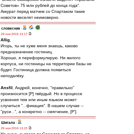
Советов» 75 млн рублей до конца года".
Аккурат перед матчем со Спартаком такие
новости веселят неимоверно.
словесник
-
29 ноя 2016 13:17
Allig
,
Игорь, ты не хуже меня знаешь, каково
предназначение гостиниц.
Хорошо, я переформулирую. Ни жилого
корпуса, ни гостиницы на территории базы не
будет. Гостиница должна появиться
неподалёку.
Ansfil
, Андрей, конечно, "правильно"
произносится [Р] твёрдый. Но в процессе
усвоения тем или иным языком может
случиться "...фикация". В нашем случае --
"руси...", а конкретно -- смягчение, [Р'].
Шигала
-
29 ноя 2016 13:15