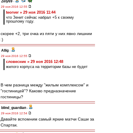
Zely69
-
29 ноя 2016 12:55
teorver » 29 ноя 2016 11:44
что Зенит сейчас набрал +5 к своему
прошлому году.
скорее +2, три очка из пяти у них явно лишнии
:)
Allig
-
29 ноя 2016 12:55
словесник » 29 ноя 2016 12:48
жилого корпуса на территории базы не будет
В чем разница между "жилым комплексом" и
"гостиницей"? Каково предназначение
гостиницы?
blind_guardian
-
29 ноя 2016 12:54
Давайте вспомним самый яркие матчи Саши за
Спартак.