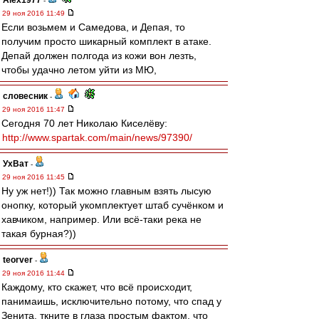
Alex1977
-
29 ноя 2016 11:49
Если возьмем и Самедова, и Депая, то
получим просто шикарный комплект в атаке.
Депай должен полгода из кожи вон лезть,
чтобы удачно летом уйти из МЮ,
словесник
-
29 ноя 2016 11:47
Сегодня 70 лет Николаю Киселёву:
http://www.spartak.com/main/news/97390/
УхВат
-
29 ноя 2016 11:45
Ну уж нет!)) Так можно главным взять лысую
онопку, который укомплектует штаб сучёнком и
хавчиком, например. Или всё-таки река не
такая бурная?))
teorver
-
29 ноя 2016 11:44
Каждому, кто скажет, что всё происходит,
панимаишь, исключительно потому, что спад у
Зенита, ткните в глаза простым фактом, что