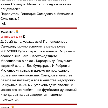
нужен Самедов. Может это пиздуны из газет
придумали?
Перепутали Геннадия Самедова с Михаилом
Смоловым?
:lol:
Garifullin
-
29 ноя 2016 12:57
Добрый день, уважаемые! По пенсионеру
Самедову можно вспомнить межсезонье
2007/2008 Рубин берет пенсионера Реброва и
слабослышащего и плохоходящего
Милошевича в плюс к Караденизу. Результат -
татрский хэштег Без булдырдыг. И Ребров и
Милошевич сыграли далеко не последнюю
роль в том чемпионстве. Самедов в качестве
базиса не потянет, а вот в качестве надстройки
на нужные 15-30 минут очень даже вполне. И
можно его не любить - но футболист духовитый
и когда раз на раз завертится - вполне
пригодится.