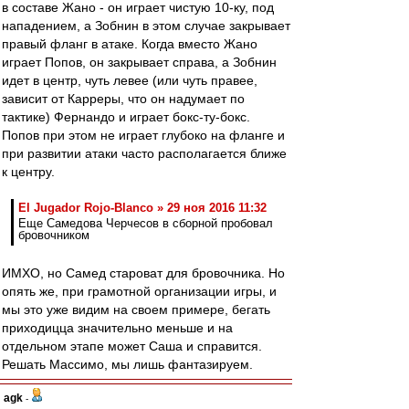
в составе Жано - он играет чистую 10-ку, под
нападением, а Зобнин в этом случае закрывает
правый фланг в атаке. Когда вместо Жано
играет Попов, он закрывает справа, а Зобнин
идет в центр, чуть левее (или чуть правее,
зависит от Карреры, что он надумает по
тактике) Фернандо и играет бокс-ту-бокс.
Попов при этом не играет глубоко на фланге и
при развитии атаки часто располагается ближе
к центру.
El Jugador Rojo-Blanco » 29 ноя 2016 11:32
Еще Самедова Черчесов в сборной пробовал
бровочником
ИМХО, но Самед староват для бровочника. Но
опять же, при грамотной организации игры, и
мы это уже видим на своем примере, бегать
приходицца значительно меньше и на
отдельном этапе может Саша и справится.
Решать Массимо, мы лишь фантазируем.
agk
-