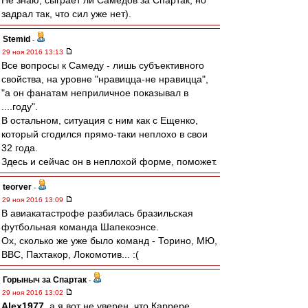
Не знаю, сыграет ли Самедов за Спартак, но
задрал так, что сил уже нет).
Stemid
-
29 ноя 2016 13:13
Все вопросы к Самеду - лишь субъективного
свойства, на уровне "нравицца-не нравицца",
"а он фанатам неприличное показывал в
....году".
В остальном, ситуация с ним как с Ещенко,
который сгодился прямо-таки неплохо в свои
32 года.
Здесь и сейчас он в неплохой форме, поможет.
teorver
-
29 ноя 2016 13:09
В авиакатастрофе разбилась бразильская
футбольная команда Шапекоэнсе.
Ох, сколько же уже было команд - Торино, МЮ,
ВВС, Пахтакор, Локомотив... :(
Горыныч за Спартак
-
29 ноя 2016 13:02
Alex1977
, а я вот не уверен, что Каррере