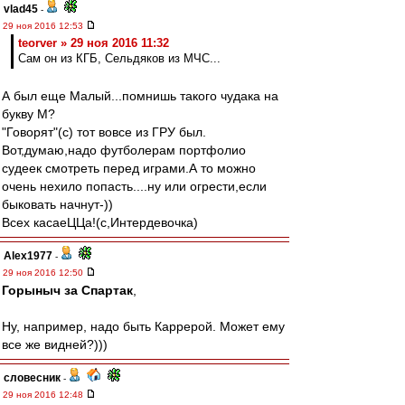
vlad45
-
29 ноя 2016 12:53
teorver » 29 ноя 2016 11:32
Сам он из КГБ, Сельдяков из МЧС...
А был еще Малый...помнишь такого чудака на
букву М?
"Говорят"(с) тот вовсе из ГРУ был.
Вот,думаю,надо футболерам портфолио
судеек смотреть перед играми.А то можно
очень нехило попасть....ну или огрести,если
быковать начнут-))
Всех касаеЦЦа!(с,Интердевочка)
Alex1977
-
29 ноя 2016 12:50
Горыныч за Спартак
,
Ну, например, надо быть Каррерой. Может ему
все же видней?)))
словесник
-
29 ноя 2016 12:48