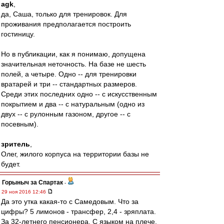
agk
,
да, Саша, только для тренировок. Для
проживания предполагается построить
гостиницу.
Но в публикации, как я понимаю, допущена
значительная неточность. На базе не шесть
полей, а четыре. Одно -- для тренировки
вратарей и три -- стандартных размеров.
Среди этих последних одно -- с искусственным
покрытием и два -- с натуральным (одно из
двух -- с рулонным газоном, другое -- с
посевным).
зритель
,
Олег, жилого корпуса на территории базы не
будет.
Горыныч за Спартак
-
29 ноя 2016 12:46
Да это утка какая-то с Самедовым. Что за
цифры? 5 лимонов - трансфер, 2,4 - зряплата.
За 32-летнего пенсионера. С языком на плече.