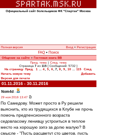
Официальный сайт болельщиков ФК "Спартак" Москва
Полная версия
Вход
•
Регистрация
FAQ
•
Поиск
Общение на сайте
Гостевая книга ВВ
»
Пред. тема
|
След. тема
Страница
7
из
115
[ Сообщений: 5732 ]
На страницу
Пред.
1
...
4
,
5
,
6
,
7
,
8
,
9
,
10
...
115
След.
Начать новую тему
Добавить
Версия для печати
01.11.2016 - 30.11.2016
Nom4d
-
29 ноя 2016 13:47
По Самедову. Может просто в Ру решили
выяснить, кто из трудящихся в Клубе не прочь
помочь предпенсионного возраста
седовласому ленивцу устроиться в теплое
место на хорошую зэпэ за долю малую? В
смысле - "Пусть расцветут сто цветов, пусть