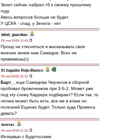
Зенит сейчас набрал +5 к своему прошлому
году.
Авось вопросов больше не будет.
У ЦСКА - спад, у Зенита - нет.
blind_guardian
-
29 ноя 2016 11:43
Прошу не стесняться и высказывать свое
мнение зачем нам Самедов. Всех не
превяжешь(с)
El Jugador Rojo-Blanco
-
29 ноя 2016 11:32
Барт_
, еще Самедова Черчесов в сборной
пробовал бровочником при 3-5-2. Может уже
под эту схему Каррера подбирает? Если так, то
логика может быть есть, все же в атаке он
полезней Ещенко будет. Только куда Промеса
девать?
teorver
-
29 ноя 2016 11:32
Интервью с Будогосским.