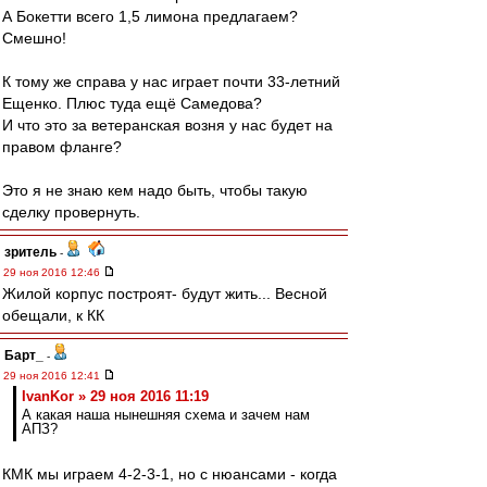
А Бокетти всего 1,5 лимона предлагаем?
Смешно!
К тому же справа у нас играет почти 33-летний
Ещенко. Плюс туда ещё Самедова?
И что это за ветеранская возня у нас будет на
правом фланге?
Это я не знаю кем надо быть, чтобы такую
сделку провернуть.
зpитель
-
29 ноя 2016 12:46
Жилой корпус построят- будут жить... Весной
обещали, к КК
Барт_
-
29 ноя 2016 12:41
IvanKor » 29 ноя 2016 11:19
А какая наша нынешняя схема и зачем нам
АПЗ?
КМК мы играем 4-2-3-1, но с нюансами - когда