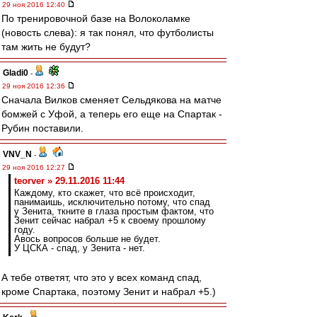
29 ноя 2016 12:40
По тренировочной базе на Волоколамке
(новость слева): я так понял, что футболисты
там жить не будут?
Gladi0
-
29 ноя 2016 12:36
Сначала Вилков сменяет Сельдякова на матче
бомжей с Уфой, а теперь его еще на Спартак -
Рубин поставили.
VNV_N
-
29 ноя 2016 12:27
teorver » 29.11.2016 11:44
Каждому, кто скажет, что всё происходит,
панимаишь, исключительно потому, что спад
у Зенита, ткните в глаза простым фактом, что
Зенит сейчас набрал +5 к своему прошлому
году.
Авось вопросов больше не будет.
У ЦСКА - спад, у Зенита - нет.
А тебе ответят, что это у всех команд спад,
кроме Спартака, поэтому Зенит и набрал +5.)