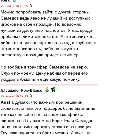
Kerk
-
29 ноя 2016 12:25
Можно попробовать зайти с другой стороны.
Самедов ведь явно не лучший из доступных
игроков на своей позиции. Но возможно
лучший из доступных паспортов. У нас вроде
проблем с лимитом пока нет. А это значит, что
либо кто-то из паспортов на выход и клуб хочет
это компенсировать, либо на какую-то
паспортную позицию придет легионер.
Но вообще в трансфер Самедова не верю.
Слухи по-моему. Цену набивают перед его
уходом в Анжи или еще какую помойку.
El Jugador Rojo-Blanco
-
29 ноя 2016 12:19
Ansfil
, думаю, что важным при решении
сгодится ли нам этот фраерок было бы знание
того как он себя вел во время конфликта
широкова с Глушаком на Евро. Если Самедов
пару ласковых широкову сказал и за позицию
Глушака впрягся, то брать можно. Иначе - не