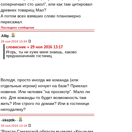
соперничают сто школ", или как там цитировал
древних товарищ Мао?
А потом всех взявших слово планомерно
пересажал.
Последнее сообщение
Allig
-
29 ноя 2016 13:44
словесник » 29 ноя 2016 13:17
Игорь, ты не хуже меня знаешь, каково
предназначение гостиниц.
Володя, просто иногда же команда (или
отдельные игроки) ночует на базе? Приехал
новичок. Или человек "на просмотр". Мало ли
кто. Для команды-то будет возможность там
жить? Или строго по домам? Или в гостинице
неподалеку?
-skeptik-
-
29 ноя 2016 13:18
"Власти Самарской области выделят «Крыльям