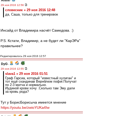
Ansfil
-
29 ноя 2016 12:56
словесник » 29 ноя 2016 12:48
да, Саша, только для тренировок
Инсайд от Владимира насчёт Самедова. :)
P.S. Кстати, Владимир, а не будет ли "КарЭРа"
правильнее?
Редактировалось 29 ноя 2016 12:57
DyG
-
29 ноя 2016 12:55
slava1 » 29 ноя 2016 01:51
Граф Гарсиа, который "известный хулиган" и
тот ещё скандинав Вернблюм пофиг.Получат
по 2-3 матча и нормально.
Иудиной крови хочу .Сколько там Эму дали
за кровь рода?
Тут у БорисБорисыча имеется мнение
https://youtu.be/zwioYUKa4Iw