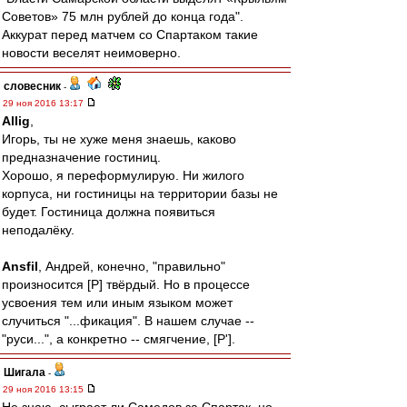
Советов» 75 млн рублей до конца года".
Аккурат перед матчем со Спартаком такие
новости веселят неимоверно.
словесник
-
29 ноя 2016 13:17
Allig
,
Игорь, ты не хуже меня знаешь, каково
предназначение гостиниц.
Хорошо, я переформулирую. Ни жилого
корпуса, ни гостиницы на территории базы не
будет. Гостиница должна появиться
неподалёку.
Ansfil
, Андрей, конечно, "правильно"
произносится [Р] твёрдый. Но в процессе
усвоения тем или иным языком может
случиться "...фикация". В нашем случае --
"руси...", а конкретно -- смягчение, [Р'].
Шигала
-
29 ноя 2016 13:15