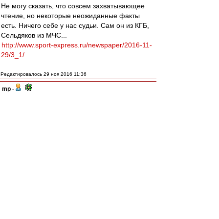
Не могу сказать, что совсем захватывающее
чтение, но некоторые неожиданные факты
есть. Ничего себе у нас судьи. Сам он из КГБ,
Сельдяков из МЧС...
http://www.sport-express.ru/newspaper/2016-11-
29/3_1/
Редактировалось 29 ноя 2016 11:36
mp
-
29 ноя 2016 11:28
УхВат
, Это в бассейн плохо.А в реку можно.
Тем более в такую бурную )
DyG
-
29 ноя 2016 11:24
Опять вон какого-то негра не подписали.
Боязно: как бы КДК в расизме не обвинил.
IvanKor
-
29 ноя 2016 11:19
Барт_ » 29 ноя 2016 10:59
traubenbah » 29 ноя 2016 10:34
С учетом вышесказанного о Промесе мы 3-4-3