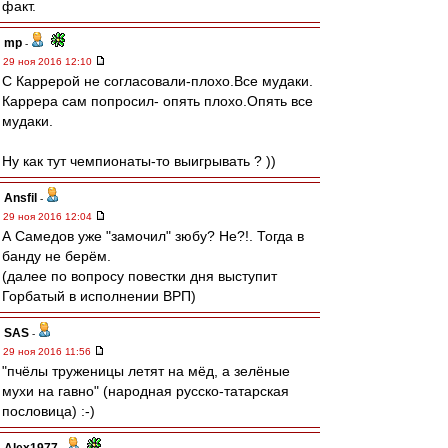
факт.
mp
-
29 ноя 2016 12:10
С Каррерой не согласовали-плохо.Все мудаки.
Каррера сам попросил- опять плохо.Опять все
мудаки.
Ну как тут чемпионаты-то выигрывать ? ))
Ansfil
-
29 ноя 2016 12:04
А Самедов уже "замочил" зюбу? Не?!. Тогда в
банду не берём.
(далее по вопросу повестки дня выступит
Горбатый в исполнении ВРП)
SAS
-
29 ноя 2016 11:56
"пчёлы труженицы летят на мёд, а зелёные
мухи на гавно" (народная русско-татарская
пословица) :-)