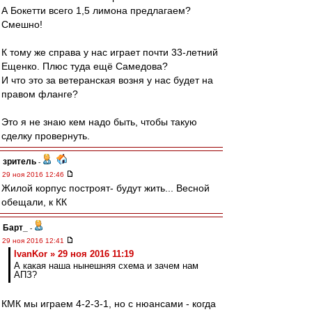
А Бокетти всего 1,5 лимона предлагаем?
Смешно!
К тому же справа у нас играет почти 33-летний
Ещенко. Плюс туда ещё Самедова?
И что это за ветеранская возня у нас будет на
правом фланге?
Это я не знаю кем надо быть, чтобы такую
сделку провернуть.
зpитель
-
29 ноя 2016 12:46
Жилой корпус построят- будут жить... Весной
обещали, к КК
Барт_
-
29 ноя 2016 12:41
IvanKor » 29 ноя 2016 11:19
А какая наша нынешняя схема и зачем нам
АПЗ?
КМК мы играем 4-2-3-1, но с нюансами - когда