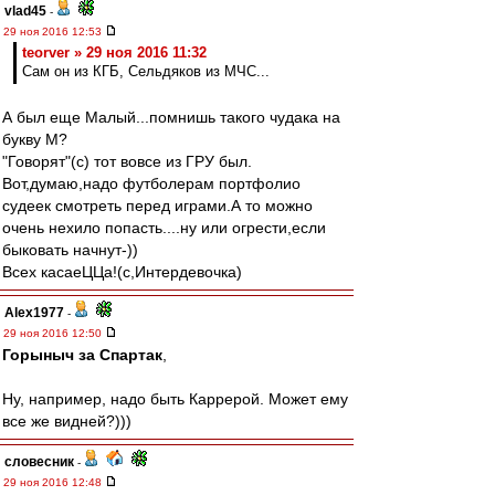
vlad45
-
29 ноя 2016 12:53
teorver » 29 ноя 2016 11:32
Сам он из КГБ, Сельдяков из МЧС...
А был еще Малый...помнишь такого чудака на
букву М?
"Говорят"(с) тот вовсе из ГРУ был.
Вот,думаю,надо футболерам портфолио
судеек смотреть перед играми.А то можно
очень нехило попасть....ну или огрести,если
быковать начнут-))
Всех касаеЦЦа!(с,Интердевочка)
Alex1977
-
29 ноя 2016 12:50
Горыныч за Спартак
,
Ну, например, надо быть Каррерой. Может ему
все же видней?)))
словесник
-
29 ноя 2016 12:48