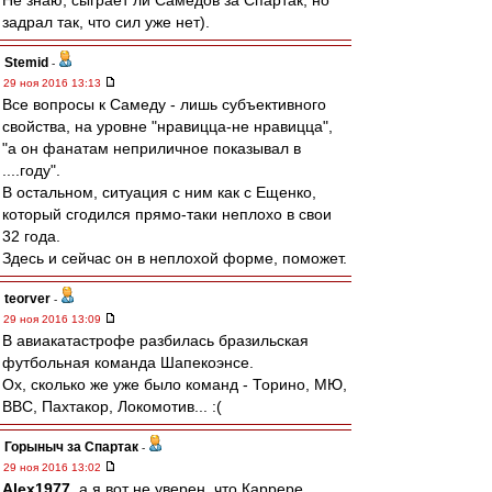
Не знаю, сыграет ли Самедов за Спартак, но
задрал так, что сил уже нет).
Stemid
-
29 ноя 2016 13:13
Все вопросы к Самеду - лишь субъективного
свойства, на уровне "нравицца-не нравицца",
"а он фанатам неприличное показывал в
....году".
В остальном, ситуация с ним как с Ещенко,
который сгодился прямо-таки неплохо в свои
32 года.
Здесь и сейчас он в неплохой форме, поможет.
teorver
-
29 ноя 2016 13:09
В авиакатастрофе разбилась бразильская
футбольная команда Шапекоэнсе.
Ох, сколько же уже было команд - Торино, МЮ,
ВВС, Пахтакор, Локомотив... :(
Горыныч за Спартак
-
29 ноя 2016 13:02
Alex1977
, а я вот не уверен, что Каррере