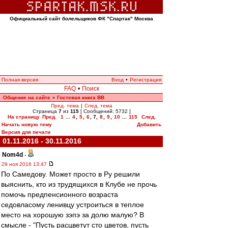
Официальный сайт болельщиков ФК "Спартак" Москва
Полная версия
Вход
•
Регистрация
FAQ
•
Поиск
Общение на сайте
Гостевая книга ВВ
»
Пред. тема
|
След. тема
Страница
7
из
115
[ Сообщений: 5732 ]
На страницу
Пред.
1
...
4
,
5
,
6
,
7
,
8
,
9
,
10
...
115
След.
Начать новую тему
Добавить
Версия для печати
01.11.2016 - 30.11.2016
Nom4d
-
29 ноя 2016 13:47
По Самедову. Может просто в Ру решили
выяснить, кто из трудящихся в Клубе не прочь
помочь предпенсионного возраста
седовласому ленивцу устроиться в теплое
место на хорошую зэпэ за долю малую? В
смысле - "Пусть расцветут сто цветов, пусть