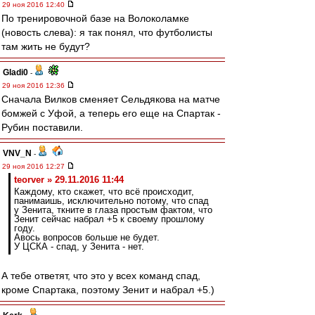
29 ноя 2016 12:40
По тренировочной базе на Волоколамке
(новость слева): я так понял, что футболисты
там жить не будут?
Gladi0
-
29 ноя 2016 12:36
Сначала Вилков сменяет Сельдякова на матче
бомжей с Уфой, а теперь его еще на Спартак -
Рубин поставили.
VNV_N
-
29 ноя 2016 12:27
teorver » 29.11.2016 11:44
Каждому, кто скажет, что всё происходит,
панимаишь, исключительно потому, что спад
у Зенита, ткните в глаза простым фактом, что
Зенит сейчас набрал +5 к своему прошлому
году.
Авось вопросов больше не будет.
У ЦСКА - спад, у Зенита - нет.
А тебе ответят, что это у всех команд спад,
кроме Спартака, поэтому Зенит и набрал +5.)