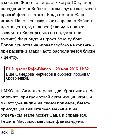
в составе Жано - он играет чистую 10-ку, под
нападением, а Зобнин в этом случае закрывает
правый фланг в атаке. Когда вместо Жано
играет Попов, он закрывает справа, а Зобнин
идет в центр, чуть левее (или чуть правее,
зависит от Карреры, что он надумает по
тактике) Фернандо и играет бокс-ту-бокс.
Попов при этом не играет глубоко на фланге и
при развитии атаки часто располагается ближе
к центру.
El Jugador Rojo-Blanco » 29 ноя 2016 11:32
Еще Самедова Черчесов в сборной пробовал
бровочником
ИМХО, но Самед староват для бровочника. Но
опять же, при грамотной организации игры, и
мы это уже видим на своем примере, бегать
приходицца значительно меньше и на
отдельном этапе может Саша и справится.
Решать Массимо, мы лишь фантазируем.
agk
-