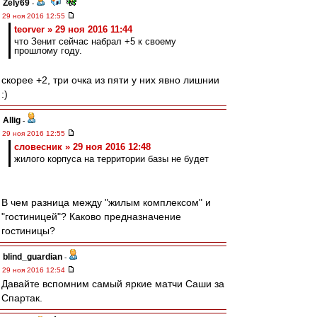
Zely69
-
29 ноя 2016 12:55
teorver » 29 ноя 2016 11:44
что Зенит сейчас набрал +5 к своему
прошлому году.
скорее +2, три очка из пяти у них явно лишнии
:)
Allig
-
29 ноя 2016 12:55
словесник » 29 ноя 2016 12:48
жилого корпуса на территории базы не будет
В чем разница между "жилым комплексом" и
"гостиницей"? Каково предназначение
гостиницы?
blind_guardian
-
29 ноя 2016 12:54
Давайте вспомним самый яркие матчи Саши за
Спартак.