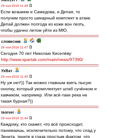
Alex1977
-
29 ноя 2016 11:49
Если возьмем и Самедова, и Депая, то
получим просто шикарный комплект в атаке.
Депай должен полгода из кожи вон лезть,
чтобы удачно летом уйти из МЮ,
словесник
-
29 ноя 2016 11:47
Сегодня 70 лет Николаю Киселёву:
http://www.spartak.com/main/news/97390/
УхВат
-
29 ноя 2016 11:45
Ну уж нет!)) Так можно главным взять лысую
онопку, который укомплектует штаб сучёнком и
хавчиком, например. Или всё-таки река не
такая бурная?))
teorver
-
29 ноя 2016 11:44
Каждому, кто скажет, что всё происходит,
панимаишь, исключительно потому, что спад у
Зенита, ткните в глаза простым фактом, что