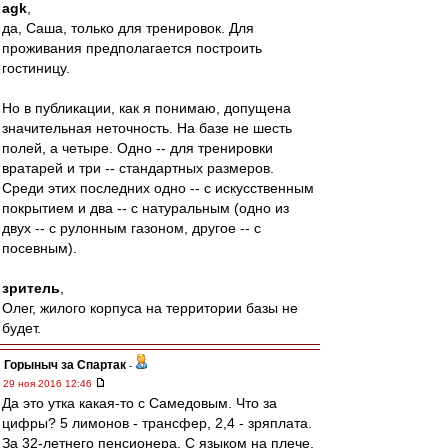
agk
,
да, Саша, только для тренировок. Для
проживания предполагается построить
гостиницу.
Но в публикации, как я понимаю, допущена
значительная неточность. На базе не шесть
полей, а четыре. Одно -- для тренировки
вратарей и три -- стандартных размеров.
Среди этих последних одно -- с искусственным
покрытием и два -- с натуральным (одно из
двух -- с рулонным газоном, другое -- с
посевным).
зритель
,
Олег, жилого корпуса на территории базы не
будет.
Горыныч за Спартак
-
29 ноя 2016 12:46
Да это утка какая-то с Самедовым. Что за
цифры? 5 лимонов - трансфер, 2,4 - зряплата.
За 32-летнего пенсионера. С языком на плече.