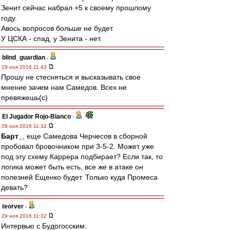
Зенит сейчас набрал +5 к своему прошлому
году.
Авось вопросов больше не будет.
У ЦСКА - спад, у Зенита - нет.
blind_guardian
-
29 ноя 2016 11:43
Прошу не стесняться и высказывать свое
мнение зачем нам Самедов. Всех не
превяжешь(с)
El Jugador Rojo-Blanco
-
29 ноя 2016 11:32
Барт_
, еще Самедова Черчесов в сборной
пробовал бровочником при 3-5-2. Может уже
под эту схему Каррера подбирает? Если так, то
логика может быть есть, все же в атаке он
полезней Ещенко будет. Только куда Промеса
девать?
teorver
-
29 ноя 2016 11:32
Интервью с Будогосским.