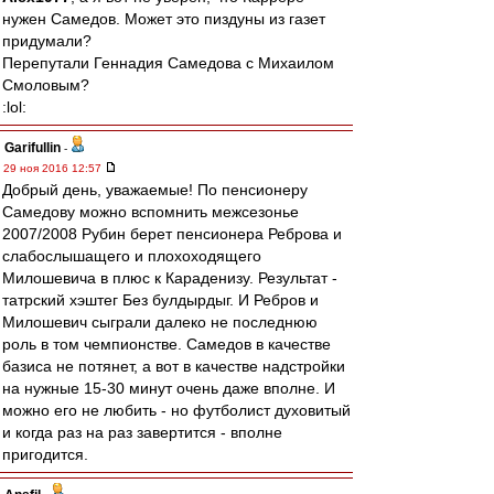
нужен Самедов. Может это пиздуны из газет
придумали?
Перепутали Геннадия Самедова с Михаилом
Смоловым?
:lol:
Garifullin
-
29 ноя 2016 12:57
Добрый день, уважаемые! По пенсионеру
Самедову можно вспомнить межсезонье
2007/2008 Рубин берет пенсионера Реброва и
слабослышащего и плохоходящего
Милошевича в плюс к Караденизу. Результат -
татрский хэштег Без булдырдыг. И Ребров и
Милошевич сыграли далеко не последнюю
роль в том чемпионстве. Самедов в качестве
базиса не потянет, а вот в качестве надстройки
на нужные 15-30 минут очень даже вполне. И
можно его не любить - но футболист духовитый
и когда раз на раз завертится - вполне
пригодится.