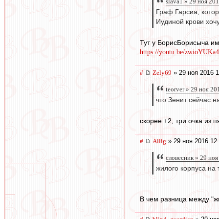
slava1 » 29 ноя 20
Граф Гарсиа, котор
Иудиной крови хочу
Тут у БорисБорисыча и
https://youtu.be/zwioYUKa
#
Zely69
» 29 ноя 2016 1
teorver » 29 ноя 20
что Зенит сейчас н
скорее +2, три очка из п
#
Allig
» 29 ноя 2016 12
словесник » 29 ноя
жилого корпуса на 
В чем разница между "ж