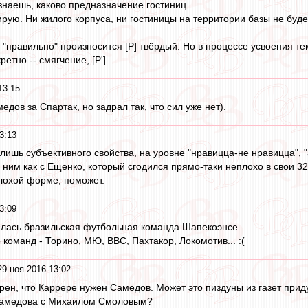
 знаешь, каково предназначение гостиниц.
ую. Ни жилого корпуса, ни гостиницы на территории базы не буде
, "правильно" произносится [Р] твёрдый. Но в процессе усвоения т
кретно -- смягчение, [Р'].
13:15
едов за Спартак, но задрал так, что сил уже нет).
3:13
лишь субъективного свойства, на уровне "нравицца-не нравицца", "
 ним как с Ещенко, который сгодился прямо-таки неплохо в свои 32
плохой форме, поможет.
3:09
илась бразильская футбольная команда Шапекоэнсе.
 команд - Торино, МЮ, ВВС, Пахтакор, Локомотив... :(
29 ноя 2016 13:02
верен, что Каррере нужен Самедов. Может это пиздуны из газет при
Самедова с Михаилом Смоловым?