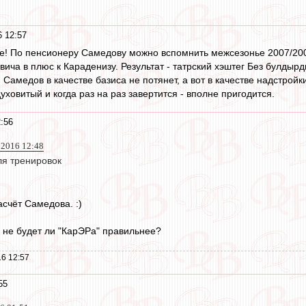
6 12:57
е! По пенсионеру Самедову можно вспомнить межсезонье 2007/20
ча в плюс к Караденизу. Результат - татрский хэштег Без булдыр
 Самедов в качестве базиса не потянет, а вот в качестве надстрой
уховитый и когда раз на раз завертится - вполне пригодится.
:56
 2016 12:48
ля тренировок
счёт Самедова. :)
а не будет ли "КарЭРа" правильнее?
6 12:57
55