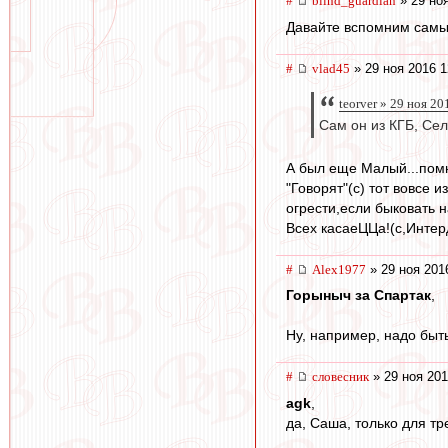
#
blind_guardian
» 29 ноя
Давайте вспомним самы
#
vlad45
» 29 ноя 2016 1
teorver » 29 ноя 20
Сам он из КГБ, Сел
А был еще Малый...помн
"Говорят"(с) тот вовсе 
огрести,если быковать н
Всех касаеЦЦа!(с,Интер
#
Alex1977
» 29 ноя 201
Горыныч за Спартак
,
Ну, например, надо быт
#
словесник
» 29 ноя 201
agk
,
да, Саша, только для т