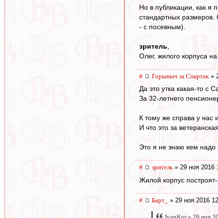
Но в публикации, как я 
стандартных размеров. С
- с посевным).
зритель
,
Олег, жилого корпуса на
#
Горыныч за Спартак
» 
Да это утка какая-то с 
За 32-летнего пенсионе
К тому же справа у нас
И что это за ветеранска
Это я не знаю кем надо 
#
зpитель
» 29 ноя 2016 
Жилой корпус построят- 
#
Барт_
» 29 ноя 2016 12
IvanKor » 29 ноя 2