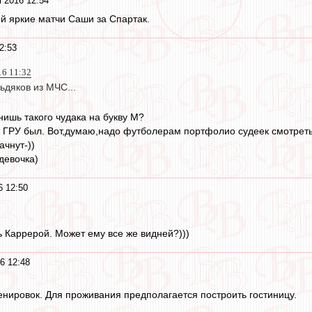
 2016 12:54
й яркие матчи Саши за Спартак.
2:53
16 11:32
ьдяков из МЧС...
ишь такого чудака на букву М?
из ГРУ был. Вот,думаю,надо футболерам портфолио судеек смотреть
ачнут-))
девочка)
6 12:50
ь Каррерой. Может ему все же видней?)))
6 12:48
ренировок. Для проживания предполагается построить гостиницу.