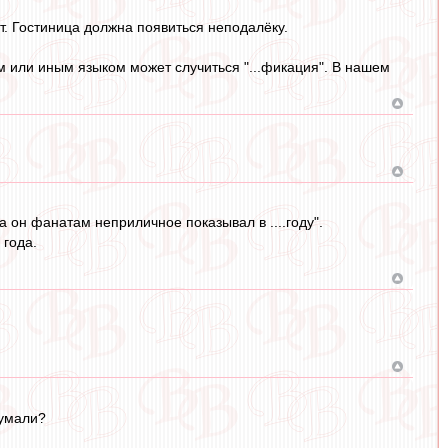
т. Гостиница должна появиться неподалёку.
ем или иным языком может случиться "...фикация". В нашем
а он фанатам неприличное показывал в ....году".
 года.
думали?