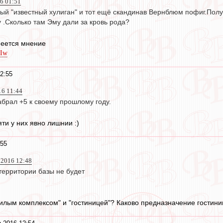
16 01:51
ый "известный хулиган" и тот ещё скандинав Вернблюм пофиг.Полу
 .Сколько там Эму дали за кровь рода?
меется мнение
4Iw
2:55
16 11:44
абрал +5 к своему прошлому году.
яти у них явно лишнии :)
:55
 2016 12:48
территории базы не будет
илым комплексом" и "гостиницей"? Каково предназначение гостин