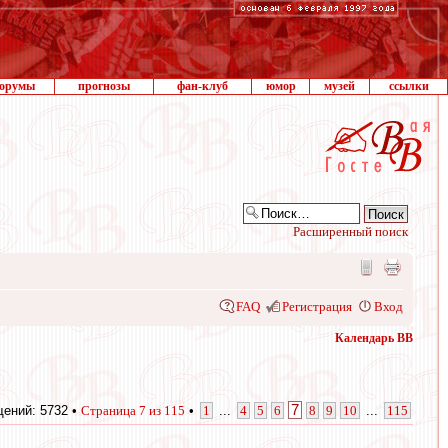
орумы
прогнозы
фан-клуб
юмор
музей
ссылки
Расширенный поиск
FAQ
Регистрация
Вход
Календарь ВВ
7
ений: 5732 •
Страница
7
из
115
•
1
...
4
5
6
8
9
10
...
115