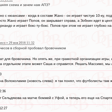
шняя схема и зачем нам АПЗ?
но с нюансами - когда в составе Жано - он играет чистую 10-ку, п
есто Жано играет Попов, он закрывает справа, а Зобнин идет в центр
рнандо и играет бокс-ту-бокс. Попов при этом не играет глубоко н
anco » 29 ноя 2016 11:32
есов в сборной пробовал бровочником
т для бровочника. Но опять же, при грамотной организации игры, 
на отдельном этапе может Саша и справится. Решать Массимо, мы
0
а Волоколамке (новость слева): я так понял, что футболисты там ж
2:36
 Сельдякова на матче бомжей с Уфой, а теперь его еще на Спарта
12:27