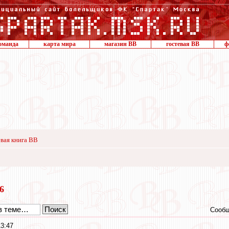
оманда
карта мира
магазин ВВ
гостевая ВВ
ф
вая книга ВВ
16
Сообщ
13:47