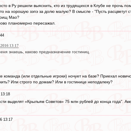
сто в Ру решили выяснить, кто из трудящихся в Клубе не прочь п
то на хорошую зэпэ за долю малую? В смысле - "Пусть расцветут ст
арищ Мао?
лово планомерно пересажал.
:44
 2016 13:17
меня знаешь, каково предназначение гостиниц.
е команда (или отдельные игроки) ночует на базе? Приехал новичо
жить? Или строго по домам? Или в гостинице неподалеку?
 13:18
сти выделят «Крыльям Советов» 75 млн рублей до конца года". Акк
6 13:17