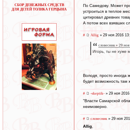
СБОР ДЕНЕЖНЫХ СРЕДСТВ
По Самедову. Может про
ДЛЯ ДЕТЕЙ ТОЛИКА ГЕРЦЫНА
устроиться в теплое мес
цитировал древних тов
А потом всех взявших с
#
Allig
» 29 ноя 2016 13
словесник » 29 ноя
Игорь, ты не хуже 
Володя, просто иногда ж
будет возможность там 
#
-skeptik-
» 29 ноя 2016
"Власти Самарской обла
неимоверно.
#
словесник
» 29 ноя 201
Allig
,