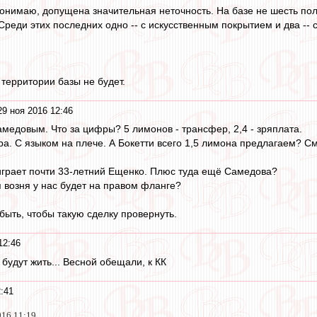
понимаю, допущена значительная неточность. На базе не шесть поле
реди этих последних одно -- с искусственным покрытием и два -- с
 территории базы не будет.
29 ноя 2016 12:46
Самедовым. Что за цифры? 5 лимонов - трансфер, 2,4 - зряплата.
ра. С языком на плече. А Бокетти всего 1,5 лимона предлагаем? С
 играет почти 33-летний Ещенко. Плюс туда ещё Самедова?
я возня у нас будет на правом фланге?
быть, чтобы такую сделку провернуть.
12:46
будут жить... Весной обещали, к КК
:41
016 11:19