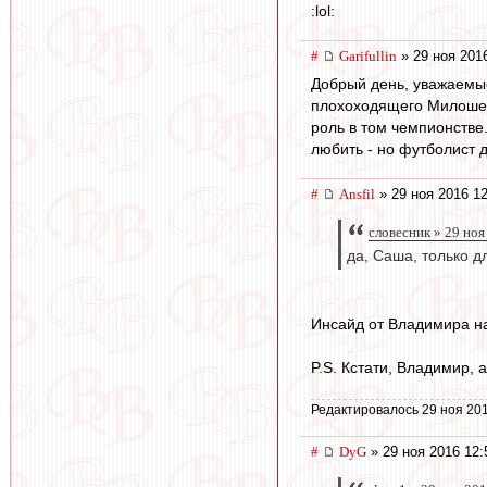
:lol:
#
Garifullin
» 29 ноя 201
Добрый день, уважаемы
плохоходящего Милошеви
роль в том чемпионстве.
любить - но футболист д
#
Ansfil
» 29 ноя 2016 12
словесник » 29 ноя
да, Саша, только д
Инсайд от Владимира на
P.S. Кстати, Владимир, 
Редактировалось 29 ноя 201
#
DyG
» 29 ноя 2016 12: