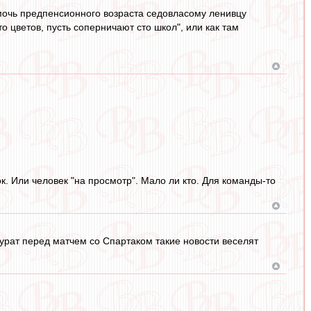
омочь предпенсионного возраста седовласому ленивцу
о цветов, пусть соперничают сто школ", или как там
к. Или человек "на просмотр". Мало ли кто. Для команды-то
урат перед матчем со Спартаком такие новости веселят