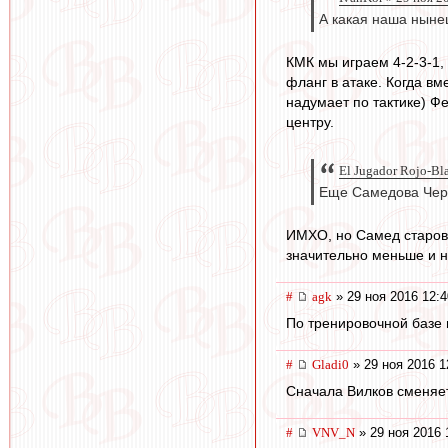
А какая наша ныне
КМК мы играем 4-2-3-1, 
фланг в атаке. Когда вм
надумает по тактике) Фе
центру.
El Jugador Rojo-Bl
Еще Самедова Черч
ИМХО, но Самед старова
значительно меньше и 
#
agk
» 29 ноя 2016 12:4
По тренировочной базе н
#
Gladi0
» 29 ноя 2016 1
Сначала Вилков сменяет
#
VNV_N
» 29 ноя 2016 