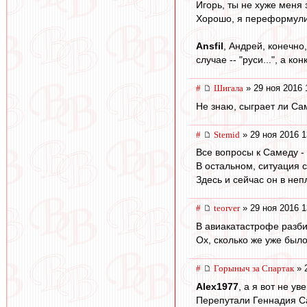
Игорь, ты не хуже меня
Хорошо, я переформулир
Ansfil
, Андрей, конечно
случае -- "руси...", а кон
#
Шигала
» 29 ноя 2016 
Не знаю, сыграет ли Сам
#
Stemid
» 29 ноя 2016 1
Все вопросы к Самеду - 
В остальном, ситуация с
Здесь и сейчас он в не
#
teorver
» 29 ноя 2016 1
В авиакатастрофе разб
Ох, сколько же уже было
#
Горыныч за Спартак
» 
Alex1977
, а я вот не у
Перепутали Геннадия 