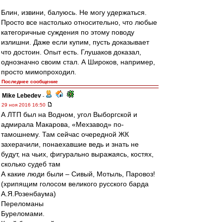
Блин, извини, балуюсь. Не могу удержаться.
Просто все настолько относительно, что любые
категоричные суждения по этому поводу
излишни. Даже если купим, пусть доказывает
что достоин. Опыт есть. Глушаков доказал,
однозначно своим стал. А Широков, например,
просто мимопроходил.
Последнее сообщение
Mike Lebedev
-
29 ноя 2016 16:50
А ЛТП был на Водном, угол Выборгской и
адмирала Макарова, «Мехзавод» по-
тамошнему. Там сейчас очередной ЖК
захерачили, понаехавшие ведь и знать не
будут, на чьих, фигурально выражаясь, костях,
сколько судеб там
А какие люди были – Сивый, Мотыль, Паровоз!
(хрипящим голосом великого русского барда
А.Я.Розенбаума)
Переломаны
Буреломами.