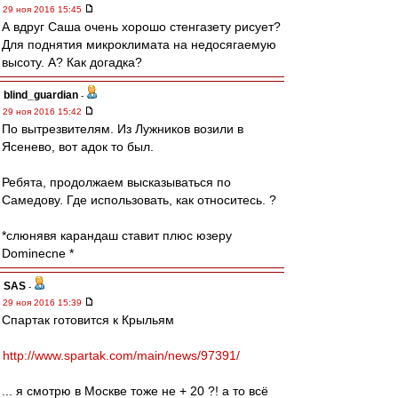
29 ноя 2016 15:45
А вдруг Саша очень хорошо стенгазету рисует?
Для поднятия микроклимата на недосягаемую
высоту. А? Как догадка?
blind_guardian
-
29 ноя 2016 15:42
По вытрезвителям. Из Лужников возили в
Ясенево, вот адок то был.
Ребята, продолжаем высказываться по
Самедову. Где использовать, как относитесь. ?
*слюнявя карандаш ставит плюс юзеру
Dominecne *
SAS
-
29 ноя 2016 15:39
Спартак готовится к Крыльям
http://www.spartak.com/main/news/97391/
... я смотрю в Москве тоже не + 20 ?! а то всё