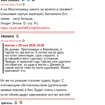
Mike Lebedev
-
29 ноя 2016 15:59
А на Моссельмаш никого не возили в трезвяк?
(смахивая скупую мужскую) Запомните Его
таким... нету больше...
Уходит Эпоха :D :cry: 8-)
https://yadi.sk/i/WEZ4qKDnzkXnv
FIREMAN
-
29 ноя 2016 15:49
teorver » 29 ноя 2016 15:29
Не думаю. Прогнозирую и Вернблуму, и
Гарсии по три матча. А потом после двух
поступит апелляция, срок сократят, а
оставшийся матч сделают условным.
Правда, в прошлом году Гарсию уже удаляли
постфактум, за удар в матче с Динамо (в
самом матче тоже не было удаления). Может,
припомнят это.
Их же по разным статьям судить будут. С
отягчающим обстоятельством (длительная
травма игрока) и без. Будет очень странно,
если обоим дадут одинаковое кол-во матчей.
зpитель
-