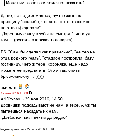
Может им около поля землянок накопать?
Да не, не надо землянок, лучше жить по
принципу "спасибо, что хоть что-то (весомое,
не отнять) сделали".
"Дареному свину в зубы не смотрят", чего уж
там ... (русско-татарская поговорка).
PS. "Сам бы сделал как правильно", "не хер на
отца родного гнать", "стадион построили, базу,
гостиницу, чего ж тебе, хороняка, еще надо"
можете не предлагать. Это я так, опять
брюзжжжжжжу ... :)))))
зpитель
-
29 ноя 2016 15:08
ANDY-rws » 29 ноя 2016, 14:50
Дровишки подкидывают не нам, а тебе. А уж ты
пытаешься накидать их нам.
"Доебался, как пьяный до радио"
Редактировалось 29 ноя 2016 15:10