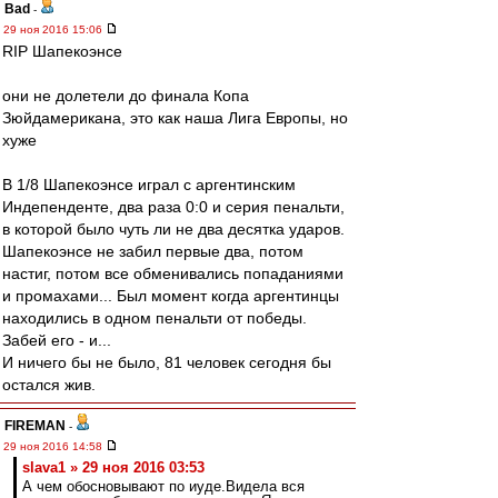
Bad
-
29 ноя 2016 15:06
RIP Шапекоэнсе
они не долетели до финала Копа
Зюйдамерикана, это как наша Лига Европы, но
хуже
В 1/8 Шапекоэнсе играл с аргентинским
Индепенденте, два раза 0:0 и серия пенальти,
в которой было чуть ли не два десятка ударов.
Шапекоэнсе не забил первые два, потом
настиг, потом все обменивались попаданиями
и промахами... Был момент когда аргентинцы
находились в одном пенальти от победы.
Забей его - и...
И ничего бы не было, 81 человек сегодня бы
остался жив.
FIREMAN
-
29 ноя 2016 14:58
slava1 » 29 ноя 2016 03:53
А чем обосновывают по иуде.Видела вся