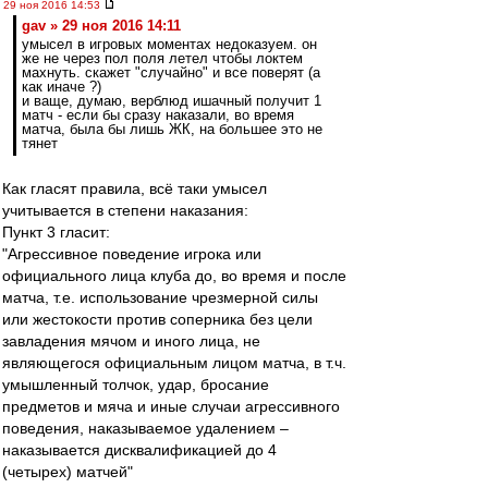
29 ноя 2016 14:53
gav » 29 ноя 2016 14:11
умысел в игровых моментах недоказуем. он
же не через пол поля летел чтобы локтем
махнуть. скажет "случайно" и все поверят (а
как иначе ?)
и ваще, думаю, верблюд ишачный получит 1
матч - если бы сразу наказали, во время
матча, была бы лишь ЖК, на большее это не
тянет
Как гласят правила, всё таки умысел
учитывается в степени наказания:
Пункт 3 гласит:
"Агрессивное поведение игрока или
официального лица клуба до, во время и после
матча, т.е. использование чрезмерной силы
или жестокости против соперника без цели
завладения мячом и иного лица, не
являющегося официальным лицом матча, в т.ч.
умышленный толчок, удар, бросание
предметов и мяча и иные случаи агрессивного
поведения, наказываемое удалением –
наказывается дисквалификацией до 4
(четырех) матчей"