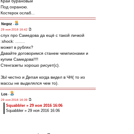
Край бурановый
Под охраною.
Костерок ослаб...
Negoz
-
29 ноя 2016 16:42
слух про Самедова да ещё с такой личкой
:shock: ........
может в рублях?
Давайте договоримся станем чемпионами и
купим Самедова!!!!
Стенгазеты хорошо рисует(с).
ЗЫ честно и Депая когда видел в ЧН( то из
массы не выделялся чем то).
Los
-
29 ноя 2016 16:39
Squabbler » 29 ноя 2016 16:06
Squabbler » 29 ноя 2016 16:06