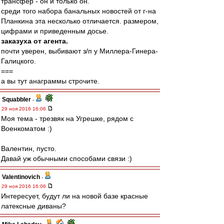
трансфер - он и только он.
среди того набора банальных новостей от г-на
Планкина эта несколько отличается. размером,
цифрами и приведенным досье.
заказуха от агента.
почти уверен, выбивают з/п у Миллера-Гинера-
Галицкого.
===
а вы тут анаграммы строчите.
Squabbler
-
29 ноя 2016 16:06
Моя тема - трезвяк на Угрешке, рядом с
Военкоматом :)
Валентин, пусто.
Давай уж обычными способами связи :)
Valentinovich
-
29 ноя 2016 16:06
Интересует, будут ли на новой базе красные
латексные диваны?