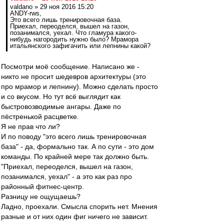
valdano » 29 ноя 2016 15:20
ANDY-rws,
Это всего лишь тренировочная база.
Приехал, переоделся, вышел на газон,
позанимался, уехал. Что гламура какого-
нибудь нагородить нужно было? Мрамора
итальянского зафигачить или лепнины какой?
Посмотри моё сообщение. Написано же -
никто не просит шедевров архитектуры (это
про мрамор и лепнину). Можно сделать просто
и со вкусом. Но тут всё выглядит как
быстровозводимые ангары. Даже по
пёстренькой расцветке.
Я не прав что ли?
И по поводу "это всего лишь тренировочная
база" - да, формально так. А по сути - это дом
команды. По крайней мере так должно быть.
"Приехал, переоделся, вышел на газон,
позанимался, уехал" - а это как раз про
районный фитнес-центр.
Разницу не ощущаешь?
Ладно, проехали. Смысла спорить нет. Мнения
разные и от них один фиг ничего не зависит.