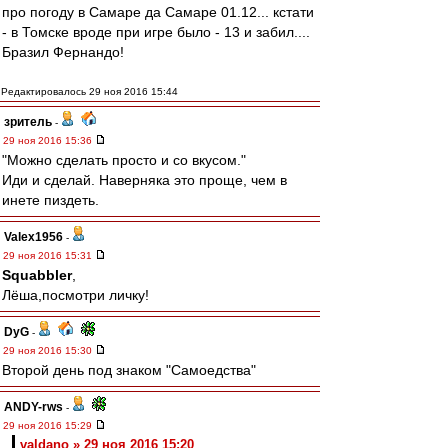
про погоду в Самаре да Самаре 01.12... кстати
- в Томске вроде при игре было - 13 и забил....
Бразил Фернандо!
Редактировалось 29 ноя 2016 15:44
зpитель
-
29 ноя 2016 15:36
"Можно сделать просто и со вкусом."
Иди и сделай. Наверняка это проще, чем в
инете пиздеть.
Valex1956
-
29 ноя 2016 15:31
Squabbler
,
Лёша,посмотри личку!
DyG
-
29 ноя 2016 15:30
Второй день под знаком "Самоедства"
ANDY-rws
-
29 ноя 2016 15:29
valdano » 29 ноя 2016 15:20