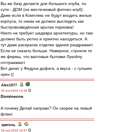
Вы же базу делаете для большого клуба, по
сути - ДОМ (не местечковый фитнес-клуб).
Даже если в Комплекс не будут входить жилые
корпуса, то никак не должно выглядеть как
быстровозведённая крытая парковка!
Никто не требует шедевра архитектуры, но там
должно быть уютно и приятно находиться. А
тут даже раскраска отделки здания раздражает.
Если не сказать больше. Наверное, строили те
же фирмы, что вахтовые бытовки Лукойлу
отстраивают.
Вот денег у Федуна дофига, а вкуса - с гулькин
хрен ((
Alex1977
-
29 ноя 2016 14:49
Dominecne
,
А почему Депай направо? Он скорее на левый
фланг.
зpитель
-
29 ноя 2016 14:47