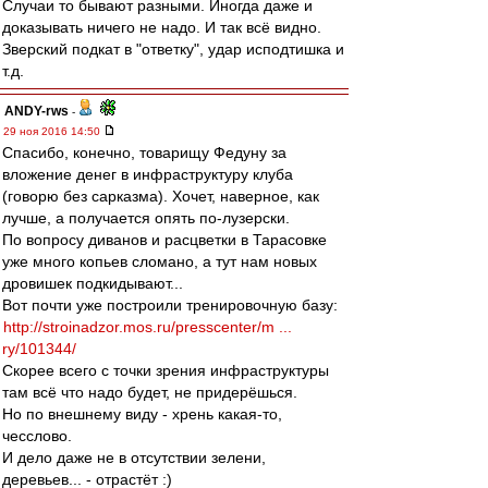
Случаи то бывают разными. Иногда даже и
доказывать ничего не надо. И так всё видно.
Зверский подкат в "ответку", удар исподтишка и
т.д.
ANDY-rws
-
29 ноя 2016 14:50
Спасибо, конечно, товарищу Федуну за
вложение денег в инфраструктуру клуба
(говорю без сарказма). Хочет, наверное, как
лучше, а получается опять по-лузерски.
По вопросу диванов и расцветки в Тарасовке
уже много копьев сломано, а тут нам новых
дровишек подкидывают...
Вот почти уже построили тренировочную базу:
http://stroinadzor.mos.ru/presscenter/m ...
ry/101344/
Скорее всего с точки зрения инфраструктуры
там всё что надо будет, не придерёшься.
Но по внешнему виду - хрень какая-то,
чесслово.
И дело даже не в отсутствии зелени,
деревьев... - отрастёт :)