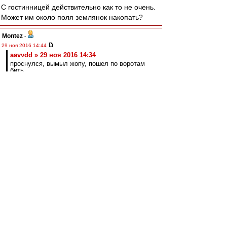
С гостинницей действительно как то не очень.
Может им около поля землянок накопать?
Montez
-
29 ноя 2016 14:44
aavvdd » 29 ноя 2016 14:34
проснулся, вымыл жопу, пошел по воротам
бить
Че-то пару минут уже смеюсь)). Не могу
остановиться))
kbvetal
-
29 ноя 2016 14:39
aavvdd
, команда при домашних матчах и так
на ночь заселяется в гостиницу вместе с
"людьми с улицы"
aavvdd
-
29 ноя 2016 14:34
словесник » 29 ноя 2016 13:57
Тренироваться на базе, жить в гостинице -- по
мере необходимости