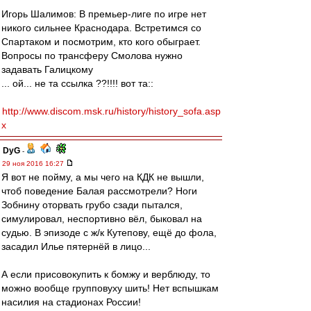
Игорь Шалимов: В премьер-лиге по игре нет
никого сильнее Краснодара. Встретимся со
Спартаком и посмотрим, кто кого обыграет.
Вопросы по трансферу Смолова нужно
задавать Галицкому
... ой... не та ссылка ??!!!! вот та::
http://www.discom.msk.ru/history/history_sofa.asp
x
DyG
-
29 ноя 2016 16:27
Я вот не пойму, а мы чего на КДК не вышли,
чтоб поведение Балая рассмотрели? Ноги
Зобнину оторвать грубо сзади пытался,
симулировал, неспортивно вёл, быковал на
судью. В эпизоде с ж/к Кутепову, ещё до фола,
засадил Илье пятернёй в лицо...
А если присовокупить к бомжу и верблюду, то
можно вообще групповуху шить! Нет вспышкам
насилия на стадионах России!