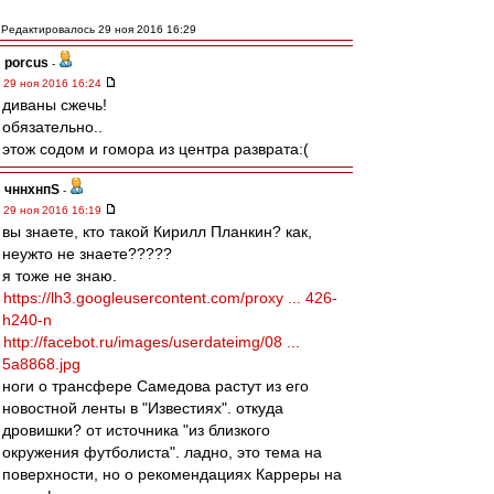
Редактировалось 29 ноя 2016 16:29
porcus
-
29 ноя 2016 16:24
диваны сжечь!
обязательно..
этож содом и гомора из центра разврата:(
чннхнпS
-
29 ноя 2016 16:19
вы знаете, кто такой Кирилл Планкин? как,
неужто не знаете?????
я тоже не знаю.
https://lh3.googleusercontent.com/proxy ... 426-
h240-n
http://facebot.ru/images/userdateimg/08 ...
5a8868.jpg
ноги о трансфере Самедова растут из его
новостной ленты в "Известиях". откуда
дровишки? от источника "из близкого
окружения футболиста". ладно, это тема на
поверхности, но о рекомендациях Карреры на