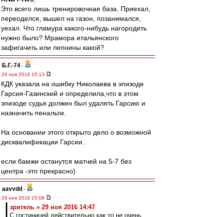
Это всего лишь тренировочная база. Приехал,
переоделся, вышел на газон, позанимался,
уехал. Что гламура какого-нибудь нагородить
нужно было? Мрамора итальянского
зафигачить или лепнины какой?
Б.Г.-74
-
29 ноя 2016 15:13
КДК указала на ошибку Николаева в эпизоде
Гарсия-Газинский и определила,что в этом
эпизоде судья должен был удалять Гарсию и
назначить пенальти.
На основании этого открыто дело о возможной
дисквалификации Гарсии..
если бамжи останутся матчей на 5-7 без
центра -это прекрасно)
aavvdd
-
29 ноя 2016 15:08
зpитель » 29 ноя 2016 14:47
С гостиницей действительно как то не очень.