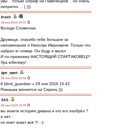
увы .. только штраф на Павелецком .. но очень
непритно ... ( )))
krash
-
29 ноя 2016 16:37
Володя Словесник
Дружище, спасибо тебе большое за
напоминание о Николае Ивановиче. Только что
набрал ег номер. Он бодр и весел.
И по-прежнему НАСТОЯЩИЙ СПАРТАКОВЕЦ!!!
Ура юбиляру!
igor_open
-
29 ноя 2016 16:34
# blind_guardian » 29 ноя 2016 15:42
Ромашка меняется на Сирень )))
SAS
-
29 ноя 2016 16:28
вы знаете историю дивана и кто его изобрёл ?
я нет...
но инет знает всё !!! :-):