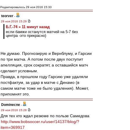
Редактировалось 29 ноя 2016 15:33
teorver
-
29 ноя 2016 15:29
Б.Г.-74 » 11 минут назад
если бамжи останутся матчей на 5-7 без
центра -это прекрасно)
Не думаю. Прогнозирую и Вернблуму, и Гарсии
по три матча. А потом после двух поступит
апелляция, срок сократят, а оставшийся матч
сделают условным.
Правда, в прошлом году Гарсию уже удаляли
постфактум, за удар в матче с Динамо (в
самом матче тоже не было удаления). Может,
припомнят это.
Dominecne
-
29 ноя 2016 15:28
Для тех кто ждал резюме по пользе Самедова
http://www.bobsoccer.ru/user/14137/blog/?
item=369917