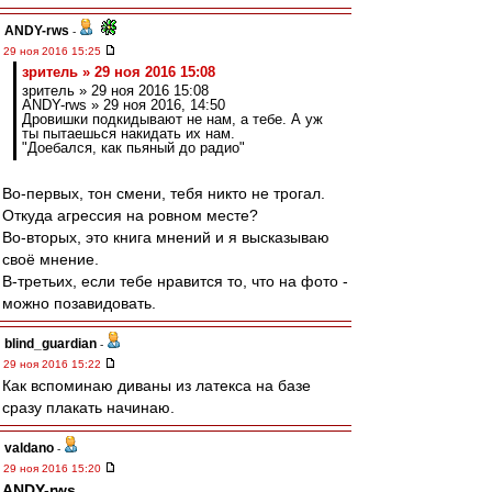
ANDY-rws
-
29 ноя 2016 15:25
зpитель » 29 ноя 2016 15:08
зpитель » 29 ноя 2016 15:08
ANDY-rws » 29 ноя 2016, 14:50
Дровишки подкидывают не нам, а тебе. А уж
ты пытаешься накидать их нам.
"Доебался, как пьяный до радио"
Во-первых, тон смени, тебя никто не трогал.
Откуда агрессия на ровном месте?
Во-вторых, это книга мнений и я высказываю
своё мнение.
В-третьих, если тебе нравится то, что на фото -
можно позавидовать.
blind_guardian
-
29 ноя 2016 15:22
Как вспоминаю диваны из латекса на базе
сразу плакать начинаю.
valdano
-
29 ноя 2016 15:20
ANDY-rws
,