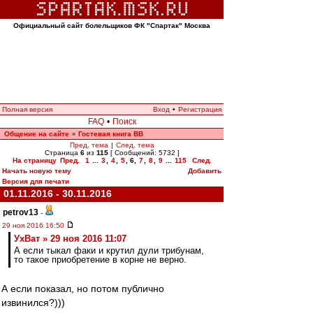
Официальный сайт болельщиков ФК "Спартак" Москва
Полная версия
Вход
•
Регистрация
FAQ
•
Поиск
Общение на сайте
Гостевая книга ВВ
»
Пред. тема
|
След. тема
Страница
6
из
115
[ Сообщений: 5732 ]
На страницу
Пред.
1
...
3
,
4
,
5
,
6
,
7
,
8
,
9
...
115
След.
Начать новую тему
Добавить
Версия для печати
01.11.2016 - 30.11.2016
petrov13
-
29 ноя 2016 16:50
УхВат » 29 ноя 2016 11:07
А если тыкал факи и крутил дули трибунам,
то такое приобретение в корне не верно.
А если показал, но потом публично
извинился?)))