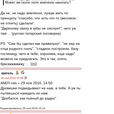
Может им около поля землянок накопать?
Да не, не надо землянок, лучше жить по
принципу "спасибо, что хоть что-то (весомое,
не отнять) сделали".
"Дареному свину в зубы не смотрят", чего уж
там ... (русско-татарская поговорка).
PS. "Сам бы сделал как правильно", "не хер на
отца родного гнать", "стадион построили, базу,
гостиницу, чего ж тебе, хороняка, еще надо"
можете не предлагать. Это я так, опять
брюзжжжжжжу ... :)))))
зpитель
-
29 ноя 2016 15:08
ANDY-rws » 29 ноя 2016, 14:50
Дровишки подкидывают не нам, а тебе. А уж ты
пытаешься накидать их нам.
"Доебался, как пьяный до радио"
Редактировалось 29 ноя 2016 15:10