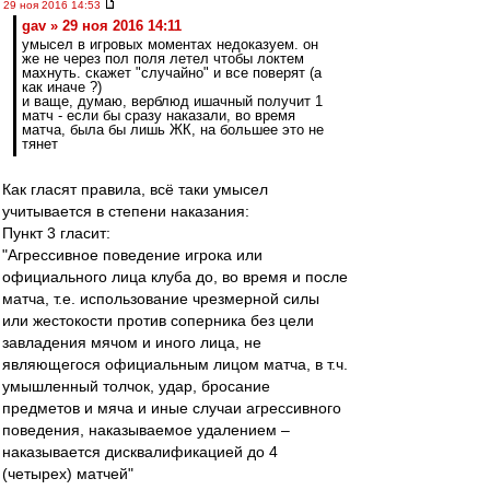
29 ноя 2016 14:53
gav » 29 ноя 2016 14:11
умысел в игровых моментах недоказуем. он
же не через пол поля летел чтобы локтем
махнуть. скажет "случайно" и все поверят (а
как иначе ?)
и ваще, думаю, верблюд ишачный получит 1
матч - если бы сразу наказали, во время
матча, была бы лишь ЖК, на большее это не
тянет
Как гласят правила, всё таки умысел
учитывается в степени наказания:
Пункт 3 гласит:
"Агрессивное поведение игрока или
официального лица клуба до, во время и после
матча, т.е. использование чрезмерной силы
или жестокости против соперника без цели
завладения мячом и иного лица, не
являющегося официальным лицом матча, в т.ч.
умышленный толчок, удар, бросание
предметов и мяча и иные случаи агрессивного
поведения, наказываемое удалением –
наказывается дисквалификацией до 4
(четырех) матчей"