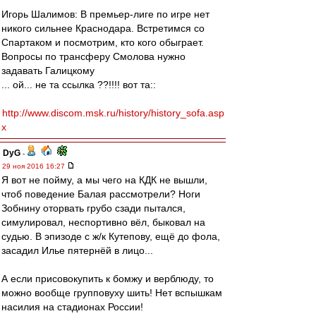
Игорь Шалимов: В премьер-лиге по игре нет
никого сильнее Краснодара. Встретимся со
Спартаком и посмотрим, кто кого обыграет.
Вопросы по трансферу Смолова нужно
задавать Галицкому
... ой... не та ссылка ??!!!! вот та::
http://www.discom.msk.ru/history/history_sofa.asp
x
DyG
-
29 ноя 2016 16:27
Я вот не пойму, а мы чего на КДК не вышли,
чтоб поведение Балая рассмотрели? Ноги
Зобнину оторвать грубо сзади пытался,
симулировал, неспортивно вёл, быковал на
судью. В эпизоде с ж/к Кутепову, ещё до фола,
засадил Илье пятернёй в лицо...
А если присовокупить к бомжу и верблюду, то
можно вообще групповуху шить! Нет вспышкам
насилия на стадионах России!