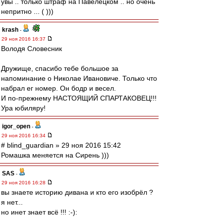
увы .. только штраф на Павелецком .. но очень
непритно ... ( )))
krash
-
29 ноя 2016 16:37
Володя Словесник
Дружище, спасибо тебе большое за
напоминание о Николае Ивановиче. Только что
набрал ег номер. Он бодр и весел.
И по-прежнему НАСТОЯЩИЙ СПАРТАКОВЕЦ!!!
Ура юбиляру!
igor_open
-
29 ноя 2016 16:34
# blind_guardian » 29 ноя 2016 15:42
Ромашка меняется на Сирень )))
SAS
-
29 ноя 2016 16:28
вы знаете историю дивана и кто его изобрёл ?
я нет...
но инет знает всё !!! :-):