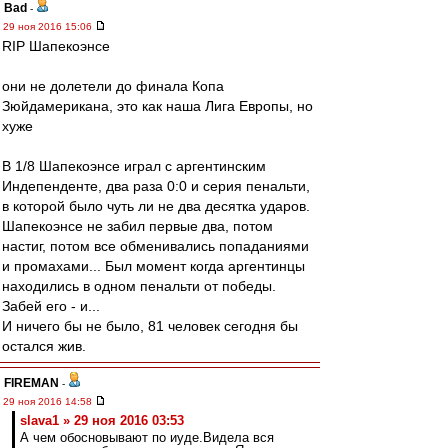
Bad
-
29 ноя 2016 15:06
RIP Шапекоэнсе
они не долетели до финала Копа
Зюйдамерикана, это как наша Лига Европы, но
хуже
В 1/8 Шапекоэнсе играл с аргентинским
Индепенденте, два раза 0:0 и серия пенальти,
в которой было чуть ли не два десятка ударов.
Шапекоэнсе не забил первые два, потом
настиг, потом все обменивались попаданиями
и промахами... Был момент когда аргентинцы
находились в одном пенальти от победы.
Забей его - и...
И ничего бы не было, 81 человек сегодня бы
остался жив.
FIREMAN
-
29 ноя 2016 14:58
slava1 » 29 ноя 2016 03:53
А чем обосновывают по иуде.Видела вся