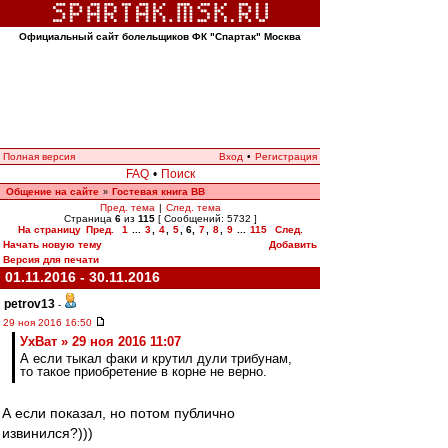
Официальный сайт болельщиков ФК "Спартак" Москва
Полная версия
Вход
•
Регистрация
FAQ
•
Поиск
Общение на сайте
Гостевая книга ВВ
»
Пред. тема
|
След. тема
Страница
6
из
115
[ Сообщений: 5732 ]
На страницу
Пред.
1
...
3
,
4
,
5
,
6
,
7
,
8
,
9
...
115
След.
Начать новую тему
Добавить
Версия для печати
01.11.2016 - 30.11.2016
petrov13
-
29 ноя 2016 16:50
УхВат » 29 ноя 2016 11:07
А если тыкал факи и крутил дули трибунам,
то такое приобретение в корне не верно.
А если показал, но потом публично
извинился?)))