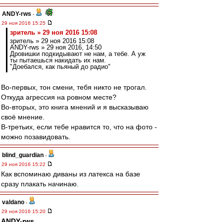
ANDY-rws
-
29 ноя 2016 15:25
зpитель » 29 ноя 2016 15:08
зpитель » 29 ноя 2016 15:08
ANDY-rws » 29 ноя 2016, 14:50
Дровишки подкидывают не нам, а тебе. А уж
ты пытаешься накидать их нам.
"Доебался, как пьяный до радио"
Во-первых, тон смени, тебя никто не трогал.
Откуда агрессия на ровном месте?
Во-вторых, это книга мнений и я высказываю
своё мнение.
В-третьих, если тебе нравится то, что на фото -
можно позавидовать.
blind_guardian
-
29 ноя 2016 15:22
Как вспоминаю диваны из латекса на базе
сразу плакать начинаю.
valdano
-
29 ноя 2016 15:20
ANDY-rws
,