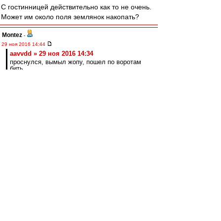
С гостинницей действительно как то не очень.
Может им около поля землянок накопать?
Montez
-
29 ноя 2016 14:44
aavvdd » 29 ноя 2016 14:34
проснулся, вымыл жопу, пошел по воротам
бить
Че-то пару минут уже смеюсь)). Не могу
остановиться))
kbvetal
-
29 ноя 2016 14:39
aavvdd
, команда при домашних матчах и так
на ночь заселяется в гостиницу вместе с
"людьми с улицы"
aavvdd
-
29 ноя 2016 14:34
словесник » 29 ноя 2016 13:57
Тренироваться на базе, жить в гостинице -- по
мере необходимости