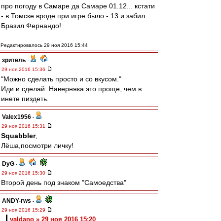
про погоду в Самаре да Самаре 01.12... кстати
- в Томске вроде при игре было - 13 и забил....
Бразил Фернандо!
Редактировалось 29 ноя 2016 15:44
зpитель
-
29 ноя 2016 15:36
"Можно сделать просто и со вкусом."
Иди и сделай. Наверняка это проще, чем в
инете пиздеть.
Valex1956
-
29 ноя 2016 15:31
Squabbler
,
Лёша,посмотри личку!
DyG
-
29 ноя 2016 15:30
Второй день под знаком "Самоедства"
ANDY-rws
-
29 ноя 2016 15:29
valdano » 29 ноя 2016 15:20