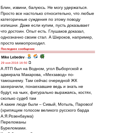
Блин, извини, балуюсь. Не могу удержаться.
Просто все настолько относительно, что любые
категоричные суждения по этому поводу
излишни. Даже если купим, пусть доказывает
что достоин. Опыт есть. Глушаков доказал,
однозначно своим стал. А Широков, например,
просто мимопроходил.
Последнее сообщение
Mike Lebedev
-
29 ноя 2016 16:50
А ЛТП был на Водном, угол Выборгской и
адмирала Макарова, «Мехзавод» по-
тамошнему. Там сейчас очередной ЖК
захерачили, понаехавшие ведь и знать не
будут, на чьих, фигурально выражаясь, костях,
сколько судеб там
А какие люди были – Сивый, Мотыль, Паровоз!
(хрипящим голосом великого русского барда
А.Я.Розенбаума)
Переломаны
Буреломами.