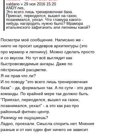
valdano » 29 ноя 2016 15:20
ANDY-rws,
Это всего лишь тренировочная база.
Приехал, переоделся, вышел на газон,
позанимался, уехал. Что гламура какого-
нибудь нагородить нужно было? Мрамора
итальянского зафигачить или лепнины какой?
Посмотри моё сообщение. Написано же -
никто не просит шедевров архитектуры (это
про мрамор и лепнину). Можно сделать просто
и со вкусом. Но тут всё выглядит как
быстровозводимые ангары. Даже по
пёстренькой расцветке.
Я не прав что ли?
И по поводу "это всего лишь тренировочная
база" - да, формально так. А по сути - это дом
команды. По крайней мере так должно быть.
"Приехал, переоделся, вышел на газон,
позанимался, уехал" - а это как раз про
районный фитнес-центр.
Разницу не ощущаешь?
Ладно, проехали. Смысла спорить нет. Мнения
разные и от них один фиг ничего не зависит.