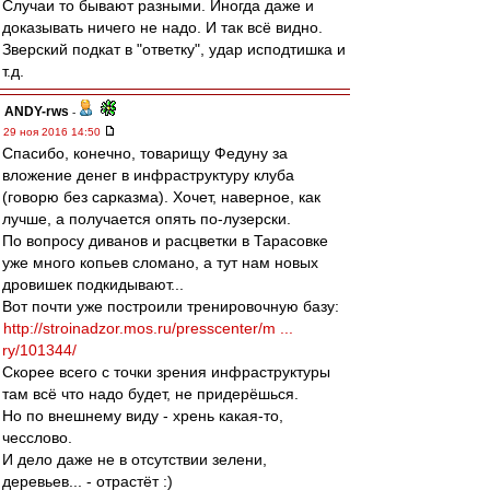
Случаи то бывают разными. Иногда даже и
доказывать ничего не надо. И так всё видно.
Зверский подкат в "ответку", удар исподтишка и
т.д.
ANDY-rws
-
29 ноя 2016 14:50
Спасибо, конечно, товарищу Федуну за
вложение денег в инфраструктуру клуба
(говорю без сарказма). Хочет, наверное, как
лучше, а получается опять по-лузерски.
По вопросу диванов и расцветки в Тарасовке
уже много копьев сломано, а тут нам новых
дровишек подкидывают...
Вот почти уже построили тренировочную базу:
http://stroinadzor.mos.ru/presscenter/m ...
ry/101344/
Скорее всего с точки зрения инфраструктуры
там всё что надо будет, не придерёшься.
Но по внешнему виду - хрень какая-то,
чесслово.
И дело даже не в отсутствии зелени,
деревьев... - отрастёт :)