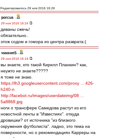
Редактировалось 29 ноя 2016 16:29
porcus
-
29 ноя 2016 16:24
диваны сжечь!
обязательно..
этож содом и гомора из центра разврата:(
чннхнпS
-
29 ноя 2016 16:19
вы знаете, кто такой Кирилл Планкин? как,
неужто не знаете?????
я тоже не знаю.
https://lh3.googleusercontent.com/proxy ... 426-
h240-n
http://facebot.ru/images/userdateimg/08 ...
5a8868.jpg
ноги о трансфере Самедова растут из его
новостной ленты в "Известиях". откуда
дровишки? от источника "из близкого
окружения футболиста". ладно, это тема на
поверхности, но о рекомендациях Карреры на