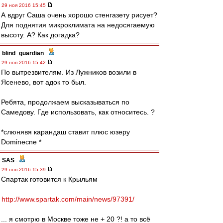
29 ноя 2016 15:45
А вдруг Саша очень хорошо стенгазету рисует?
Для поднятия микроклимата на недосягаемую
высоту. А? Как догадка?
blind_guardian
-
29 ноя 2016 15:42
По вытрезвителям. Из Лужников возили в
Ясенево, вот адок то был.
Ребята, продолжаем высказываться по
Самедову. Где использовать, как относитесь. ?
*слюнявя карандаш ставит плюс юзеру
Dominecne *
SAS
-
29 ноя 2016 15:39
Спартак готовится к Крыльям
http://www.spartak.com/main/news/97391/
... я смотрю в Москве тоже не + 20 ?! а то всё