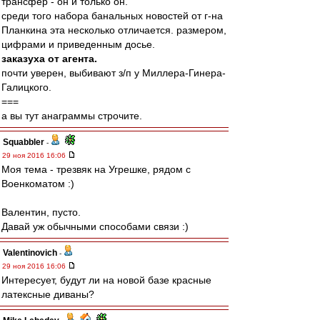
трансфер - он и только он.
среди того набора банальных новостей от г-на
Планкина эта несколько отличается. размером,
цифрами и приведенным досье.
заказуха от агента.
почти уверен, выбивают з/п у Миллера-Гинера-
Галицкого.
===
а вы тут анаграммы строчите.
Squabbler
-
29 ноя 2016 16:06
Моя тема - трезвяк на Угрешке, рядом с
Военкоматом :)
Валентин, пусто.
Давай уж обычными способами связи :)
Valentinovich
-
29 ноя 2016 16:06
Интересует, будут ли на новой базе красные
латексные диваны?