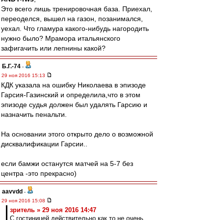
Это всего лишь тренировочная база. Приехал,
переоделся, вышел на газон, позанимался,
уехал. Что гламура какого-нибудь нагородить
нужно было? Мрамора итальянского
зафигачить или лепнины какой?
Б.Г.-74
-
29 ноя 2016 15:13
КДК указала на ошибку Николаева в эпизоде
Гарсия-Газинский и определила,что в этом
эпизоде судья должен был удалять Гарсию и
назначить пенальти.
На основании этого открыто дело о возможной
дисквалификации Гарсии..
если бамжи останутся матчей на 5-7 без
центра -это прекрасно)
aavvdd
-
29 ноя 2016 15:08
зpитель » 29 ноя 2016 14:47
С гостиницей действительно как то не очень.