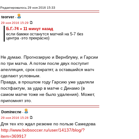
Редактировалось 29 ноя 2016 15:33
teorver
-
29 ноя 2016 15:29
Б.Г.-74 » 11 минут назад
если бамжи останутся матчей на 5-7 без
центра -это прекрасно)
Не думаю. Прогнозирую и Вернблуму, и Гарсии
по три матча. А потом после двух поступит
апелляция, срок сократят, а оставшийся матч
сделают условным.
Правда, в прошлом году Гарсию уже удаляли
постфактум, за удар в матче с Динамо (в
самом матче тоже не было удаления). Может,
припомнят это.
Dominecne
-
29 ноя 2016 15:28
Для тех кто ждал резюме по пользе Самедова
http://www.bobsoccer.ru/user/14137/blog/?
item=369917