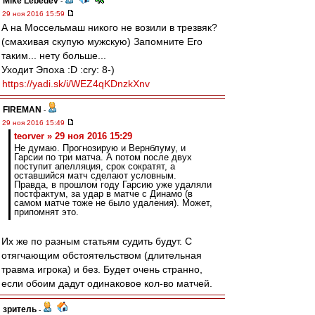
Mike Lebedev
-
29 ноя 2016 15:59
А на Моссельмаш никого не возили в трезвяк?
(смахивая скупую мужскую) Запомните Его
таким... нету больше...
Уходит Эпоха :D :cry: 8-)
https://yadi.sk/i/WEZ4qKDnzkXnv
FIREMAN
-
29 ноя 2016 15:49
teorver » 29 ноя 2016 15:29
Не думаю. Прогнозирую и Вернблуму, и
Гарсии по три матча. А потом после двух
поступит апелляция, срок сократят, а
оставшийся матч сделают условным.
Правда, в прошлом году Гарсию уже удаляли
постфактум, за удар в матче с Динамо (в
самом матче тоже не было удаления). Может,
припомнят это.
Их же по разным статьям судить будут. С
отягчающим обстоятельством (длительная
травма игрока) и без. Будет очень странно,
если обоим дадут одинаковое кол-во матчей.
зpитель
-