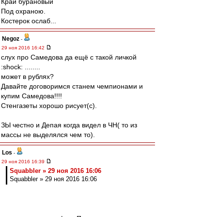
Край бурановый
Под охраною.
Костерок ослаб...
Negoz
-
29 ноя 2016 16:42
слух про Самедова да ещё с такой личкой
:shock: ........
может в рублях?
Давайте договоримся станем чемпионами и
купим Самедова!!!!
Стенгазеты хорошо рисует(с).
ЗЫ честно и Депая когда видел в ЧН( то из
массы не выделялся чем то).
Los
-
29 ноя 2016 16:39
Squabbler » 29 ноя 2016 16:06
Squabbler » 29 ноя 2016 16:06