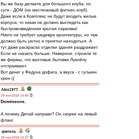
Вы же базу делаете для большого клуба, по
сути - ДОМ (не местечковый фитнес-клуб).
Даже если в Комплекс не будут входить жилые
корпуса, то никак не должно выглядеть как
быстровозведённая крытая парковка!
Никто не требует шедевра архитектуры, но там
должно быть уютно и приятно находиться. А
тут даже раскраска отделки здания раздражает.
Если не сказать больше. Наверное, строили те
же фирмы, что вахтовые бытовки Лукойлу
отстраивают.
Вот денег у Федуна дофига, а вкуса - с гулькин
хрен ((
Alex1977
-
29 ноя 2016 14:49
Dominecne
,
А почему Депай направо? Он скорее на левый
фланг.
зpитель
-
29 ноя 2016 14:47