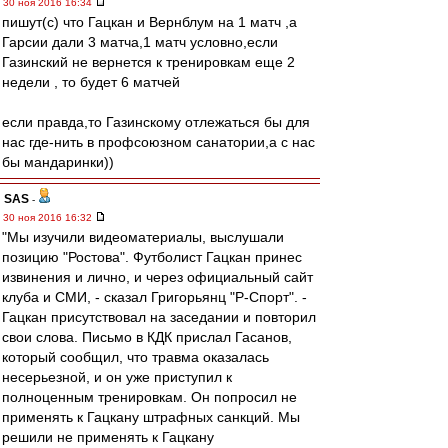
30 ноя 2016 16:34
пишут(с) что Гацкан и Вернблум на 1 матч ,а
Гарсии дали 3 матча,1 матч условно,если
Газинский не вернется к тренировкам еще 2
недели , то будет 6 матчей
если правда,то Газинскому отлежаться бы для
нас где-нить в профсоюзном санатории,а с нас
бы мандаринки))
SAS
-
30 ноя 2016 16:32
"Мы изучили видеоматериалы, выслушали
позицию "Ростова". Футболист Гацкан принес
извинения и лично, и через официальный сайт
клуба и СМИ, - сказал Григорьянц "Р-Спорт". -
Гацкан присутствовал на заседании и повторил
свои слова. Письмо в КДК прислал Гасанов,
который сообщил, что травма оказалась
несерьезной, и он уже приступил к
полноценным тренировкам. Он попросил не
применять к Гацкану штрафных санкций. Мы
решили не применять к Гацкану