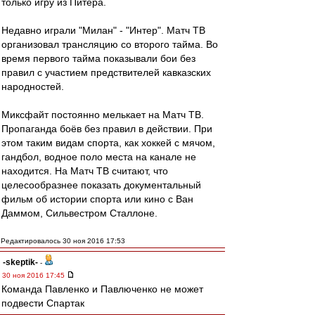
только игру из Питера.
Недавно играли "Милан" - "Интер". Матч ТВ
организовал трансляцию со второго тайма. Во
время первого тайма показывали бои без
правил с участием предствителей кавказских
народностей.
Миксфайт постоянно мелькает на Матч ТВ.
Пропаганда боёв без правил в действии. При
этом таким видам спорта, как хоккей с мячом,
гандбол, водное поло места на канале не
находится. На Матч ТВ считают, что
целесообразнее показать документальный
фильм об истории спорта или кино с Ван
Даммом, Сильвестром Сталлоне.
Редактировалось 30 ноя 2016 17:53
-skeptik-
-
30 ноя 2016 17:45
Команда Павленко и Павлюченко не может
подвести Спартак