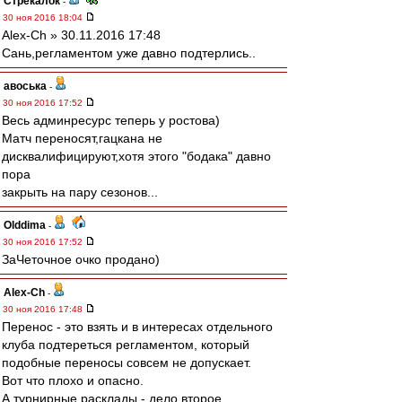
Стрекалок
-
30 ноя 2016 18:04
Alex-Ch » 30.11.2016 17:48
Сань,регламентом уже давно подтерлись..
авоська
-
30 ноя 2016 17:52
Весь админресурс теперь у ростова)
Матч переносят,гацкана не
дисквалифицируют,хотя этого "бодака" давно
пора
закрыть на пару сезонов...
Olddima
-
30 ноя 2016 17:52
ЗаЧеточное очко продано)
Alex-Ch
-
30 ноя 2016 17:48
Перенос - это взять и в интересах отдельного
клуба подтереться регламентом, который
подобные переносы совсем не допускает.
Вот что плохо и опасно.
А турнирные расклады - дело второе.