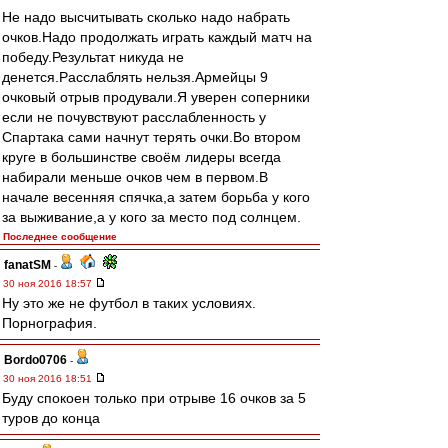
Не надо высчитывать сколько надо набрать
очков.Надо продолжать играть каждый матч на
победу.Результат никуда не
денется.Расслаблять нельзя.Армейцы 9
очковый отрыв продували.Я уверен соперники
если не почувствуют расслабленность у
Спартака сами начнут терять очки.Во втором
круге в большинстве своём лидеры всегда
набирали меньше очков чем в первом.В
начале весенняя спячка,а затем борьба у кого
за выживание,а у кого за место под солнцем.
Последнее сообщение
fanatSM
-
30 ноя 2016 18:57
Ну это же не футбол в таких условиях.
Порнография.
Bordo0706
-
30 ноя 2016 18:51
Буду спокоен только при отрыве 16 очков за 5
туров до конца