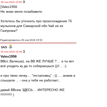
30 ноя 2016 15:50
[Valex1956
Не знаю меня позабавило.
Хотелось бы уточнить про происхождение 75
мульонов для Самарской обл.Чай не из
Газпрома?
Редактировалось 30 ноя 2016 15:52
SAS
-
30 ноя 2016 15:49
Valex1956
ВВот, Валюша), на ВВ ЖЕ ЛУЧШЕ ? ... а ты вот
всё уходить ку да то собираешься ((//.... -)
и про твою личку.... "гестаповец" :-))..... знаем и
слышали ... - она у тебя не работает...
давай ВВсем ЗДЕСЬ.... ИНТЕРЕСНО ЖЕ
!!!!!!!!!!!! )
... я вот не скрываю.... раз Душевно так пошло )