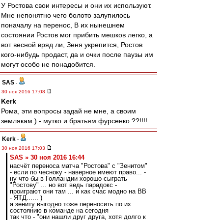
У Ростова свои интересы и они их используют.
Мне непонятно чего болото залупилось
поначалу на перенос, В их нынешнем
состоянии Ростов мог прибить мешков легко, а
вот весной вряд ли, Зеня укрепится, Ростов
кого-нибудь продаст, да и очки после паузы им
могут особо не понадобится.
SAS
-
30 ноя 2016 17:08
Kerk
Рома, эти вопросы задай не мне, а своим
землякам ) - мутко и братьям фурсенко ??!!!!
Kerk
-
30 ноя 2016 17:03
SAS » 30 ноя 2016 16:44
насчёт переноса матча "Ростова" с "Зенитом"
- если по чесноку - наверное имеют право... -
ну что бы в Голландии хорошо сыграть
"Ростову" ... но вот ведь парадокс -
проиграют они там ... и как счас модно на ВВ
- ЯТД...... )
а зениту выгодно тоже переносить по их
состоянию в команде на сегодня
так что - "они нашли друг друга, хотя долго к