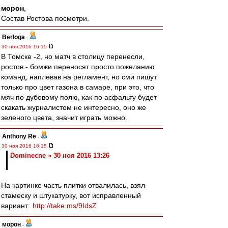
морон
,
Состав Ростова посмотри.
Berloga
-
30 ноя 2016 16:15
В Томске -2, но матч в столицу перенесли,
ростов - бомжи переносят просто пожеланию
команд, наплевав на регламент, но сми пишут
только про цвет газона в самаре, при это, что
мяч по дубовому полю, как по асфальту будет
скакать журналистом не интересно, оно же
зеленого цвета, значит играть можно.
Anthony Re
-
30 ноя 2016 16:15
Dominecne » 30 ноя 2016 13:26
На картинке часть плитки отвалилась, взял
стамеску и штукатурку, вот исправленный
вариант:
http://take.ms/9IdsZ
морон
-