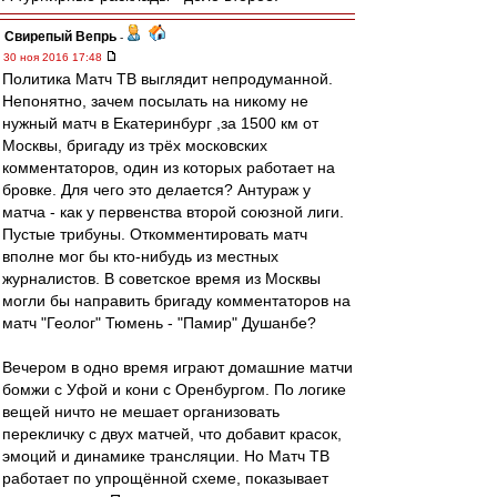
Свирепый Вепрь
-
30 ноя 2016 17:48
Политика Матч ТВ выглядит непродуманной.
Непонятно, зачем посылать на никому не
нужный матч в Екатеринбург ,за 1500 км от
Москвы, бригаду из трёх московских
комментаторов, один из которых работает на
бровке. Для чего это делается? Антураж у
матча - как у первенства второй союзной лиги.
Пустые трибуны. Откомментировать матч
вполне мог бы кто-нибудь из местных
журналистов. В советское время из Москвы
могли бы направить бригаду комментаторов на
матч "Геолог" Тюмень - "Памир" Душанбе?
Вечером в одно время играют домашние матчи
бомжи с Уфой и кони с Оренбургом. По логике
вещей ничто не мешает организовать
перекличку с двух матчей, что добавит красок,
эмоций и динамике трансляции. Но Матч ТВ
работает по упрощённой схеме, показывает