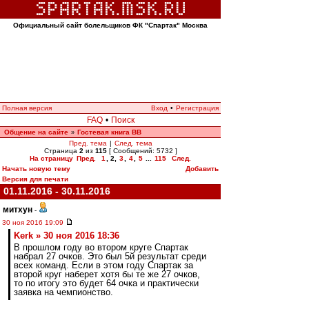
Официальный сайт болельщиков ФК "Спартак" Москва
Полная версия
Вход
•
Регистрация
FAQ
•
Поиск
Общение на сайте
Гостевая книга ВВ
»
Пред. тема
|
След. тема
Страница
2
из
115
[ Сообщений: 5732 ]
На страницу
Пред.
1
,
2
,
3
,
4
,
5
...
115
След.
Начать новую тему
Добавить
Версия для печати
01.11.2016 - 30.11.2016
митхун
-
30 ноя 2016 19:09
Kerk » 30 ноя 2016 18:36
В прошлом году во втором круге Спартак
набрал 27 очков. Это был 5й результат среди
всех команд. Если в этом году Спартак за
второй круг наберет хотя бы те же 27 очков,
то по итогу это будет 64 очка и практически
заявка на чемпионство.