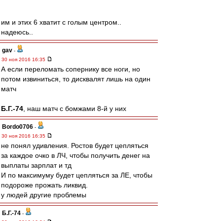
им и этих 6 хватит с голым центром..
надеюсь..
gav
-
30 ноя 2016 16:35
А если переломать сопернику все ноги, но
потом извиниться, то дисквалят лишь на один
матч
Б.Г.-74
, наш матч с бомжами 8-й у них
Bordo0706
-
30 ноя 2016 16:35
не понял удивления. Ростов будет цепляться
за каждое очко в ЛЧ, чтобы получить денег на
выплаты зарплат и тд
И по максимуму будет цепляться за ЛЕ, чтобы
подороже прожать ликвид.
у людей другие проблемы
Б.Г.-74
-