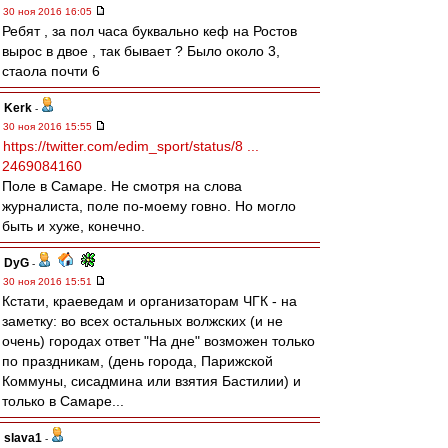
30 ноя 2016 16:05
Ребят , за пол часа буквально кеф на Ростов
вырос в двое , так бывает ? Было около 3,
стаола почти 6
Kerk
-
30 ноя 2016 15:55
https://twitter.com/edim_sport/status/8 ...
2469084160
Поле в Самаре. Не смотря на слова
журналиста, поле по-моему говно. Но могло
быть и хуже, конечно.
DyG
-
30 ноя 2016 15:51
Кстати, краеведам и организаторам ЧГК - на
заметку: во всех остальных волжских (и не
очень) городах ответ "На дне" возможен только
по праздникам, (день города, Парижской
Коммуны, сисадмина или взятия Бастилии) и
только в Самаре...
slava1
-