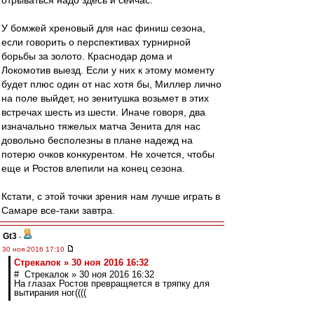
отрываться надо здесь и сейчас.
У бомжей хреновый для нас финиш сезона,
если говорить о перспективах турнирной
борьбы за золото. Краснодар дома и
Локомотив выезд. Если у них к этому моменту
будет плюс один от нас хотя бы, Миллер лично
на поле выйдет, но зенитушка возьмет в этих
встречах шесть из шести. Иначе говоря, два
изначально тяжелых матча Зенита для нас
довольно бесполезны в плане надежд на
потерю очков конкурентом. Не хочется, чтобы
еще и Ростов влепили на конец сезона.
Кстати, с этой точки зрения нам лучше играть в
Самаре все-таки завтра.
Gt3
-
30 ноя 2016 17:10
Стрекалок » 30 ноя 2016 16:32
# Стрекалок » 30 ноя 2016 16:32
На глазах Ростов превращяется в тряпку для
вытирания ног((((