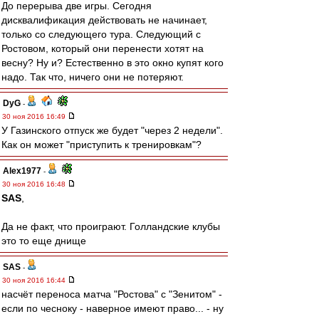
До перерыва две игры. Сегодня
дисквалификация действовать не начинает,
только со следующего тура. Следующий с
Ростовом, который они перенести хотят на
весну? Ну и? Естественно в это окно купят кого
надо. Так что, ничего они не потеряют.
DyG
-
30 ноя 2016 16:49
У Газинского отпуск же будет "через 2 недели".
Как он может "приступить к тренировкам"?
Alex1977
-
30 ноя 2016 16:48
SAS
,
Да не факт, что проиграют. Голландские клубы
это то еще днище
SAS
-
30 ноя 2016 16:44
насчёт переноса матча "Ростова" с "Зенитом" -
если по чесноку - наверное имеют право... - ну