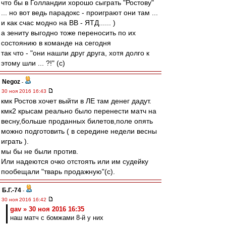
что бы в Голландии хорошо сыграть "Ростову"
... но вот ведь парадокс - проиграют они там ...
и как счас модно на ВВ - ЯТД...... )
а зениту выгодно тоже переносить по их
состоянию в команде на сегодня
так что - "они нашли друг друга, хотя долго к
этому шли ... ?!" (c)
Negoz
-
30 ноя 2016 16:43
кмк Ростов хочет выйти в ЛЕ там денег дадут.
кмк2 крысам реально было перенести матч на
весну,больше проданных билетов,поле опять
можно подготовить ( в середине недели весны
играть ).
мы бы не были против.
Или надеются очко отстоять или им судейку
пообещали "тварь продажную"(с).
Б.Г.-74
-
30 ноя 2016 16:42
gav » 30 ноя 2016 16:35
наш матч с бомжами 8-й у них