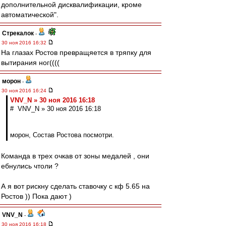
дополнительной дисквалификации, кроме
автоматической".
Стрекалок
-
30 ноя 2016 16:32
На глазах Ростов превращяется в тряпку для
вытирания ног((((
морон
-
30 ноя 2016 16:24
VNV_N » 30 ноя 2016 16:18
# VNV_N » 30 ноя 2016 16:18
морон, Состав Ростова посмотри.
Команда в трех очкав от зоны медалей , они
ебнулись чтоли ?
А я вот рискну сделать ставочку с кф 5.65 на
Ростов )) Пока дают )
VNV_N
-
30 ноя 2016 16:18