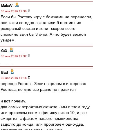
MakxV
-
30 ноя 2016 17:36
Если бы Ростову игру с бомжами не перенесли,
они как и сегодня выставили б против них
резервный состав и зенит скорее всего
спокойно взял бы 3 очка. А что будет весной
увидем.
Gt3
-
30 ноя 2016 17:32
...........
Bad
-
30 ноя 2016 17:16
перенос Ростов - Зенит в целом в интересах
Ростова, но мне все равно не нравится
и вот почему.
два самых вероятных сюжета - мы в этом году
или привезем всем к финишу очков 10, и все
смирятся с фактом нашего чемпионства
задолго до конца, или проиграем одно-два.