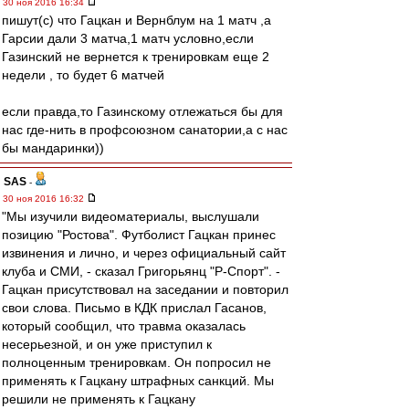
30 ноя 2016 16:34
пишут(с) что Гацкан и Вернблум на 1 матч ,а
Гарсии дали 3 матча,1 матч условно,если
Газинский не вернется к тренировкам еще 2
недели , то будет 6 матчей
если правда,то Газинскому отлежаться бы для
нас где-нить в профсоюзном санатории,а с нас
бы мандаринки))
SAS
-
30 ноя 2016 16:32
"Мы изучили видеоматериалы, выслушали
позицию "Ростова". Футболист Гацкан принес
извинения и лично, и через официальный сайт
клуба и СМИ, - сказал Григорьянц "Р-Спорт". -
Гацкан присутствовал на заседании и повторил
свои слова. Письмо в КДК прислал Гасанов,
который сообщил, что травма оказалась
несерьезной, и он уже приступил к
полноценным тренировкам. Он попросил не
применять к Гацкану штрафных санкций. Мы
решили не применять к Гацкану