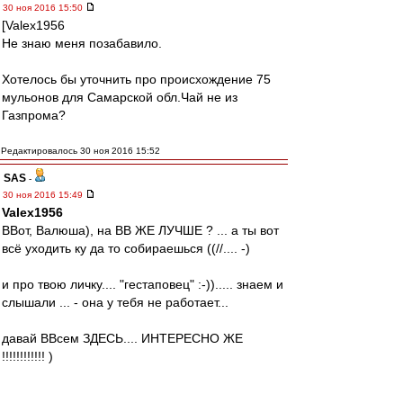
30 ноя 2016 15:50
[Valex1956
Не знаю меня позабавило.
Хотелось бы уточнить про происхождение 75
мульонов для Самарской обл.Чай не из
Газпрома?
Редактировалось 30 ноя 2016 15:52
SAS
-
30 ноя 2016 15:49
Valex1956
ВВот, Валюша), на ВВ ЖЕ ЛУЧШЕ ? ... а ты вот
всё уходить ку да то собираешься ((//.... -)
и про твою личку.... "гестаповец" :-))..... знаем и
слышали ... - она у тебя не работает...
давай ВВсем ЗДЕСЬ.... ИНТЕРЕСНО ЖЕ
!!!!!!!!!!!! )
... я вот не скрываю.... раз Душевно так пошло )