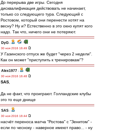
До перерыва две игры. Сегодня
дисквалификация действовать не начинает,
только со следующего тура. Следующий с
Ростовом, который они перенести хотят на
весну? Ну и? Естественно в это окно купят кого
надо. Так что, ничего они не потеряют.
DyG
-
30 ноя 2016 16:49
У Газинского отпуск же будет "через 2 недели".
Как он может "приступить к тренировкам"?
Alex1977
-
30 ноя 2016 16:48
SAS
,
Да не факт, что проиграют. Голландские клубы
это то еще днище
SAS
-
30 ноя 2016 16:44
насчёт переноса матча "Ростова" с "Зенитом" -
если по чесноку - наверное имеют право... - ну