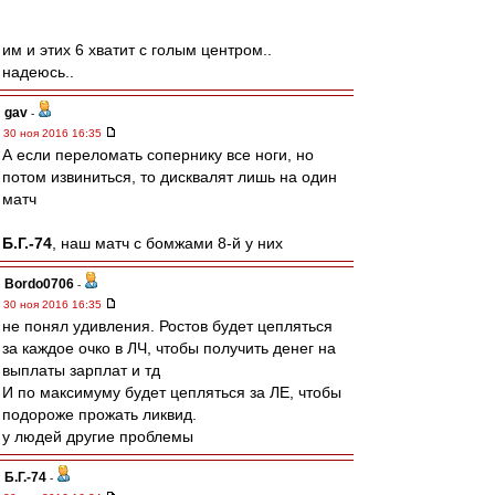
им и этих 6 хватит с голым центром..
надеюсь..
gav
-
30 ноя 2016 16:35
А если переломать сопернику все ноги, но
потом извиниться, то дисквалят лишь на один
матч
Б.Г.-74
, наш матч с бомжами 8-й у них
Bordo0706
-
30 ноя 2016 16:35
не понял удивления. Ростов будет цепляться
за каждое очко в ЛЧ, чтобы получить денег на
выплаты зарплат и тд
И по максимуму будет цепляться за ЛЕ, чтобы
подороже прожать ликвид.
у людей другие проблемы
Б.Г.-74
-