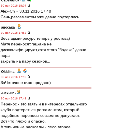
Стрекалок
-
30 ноя 2016 18:04
Alex-Ch » 30.11.2016 17:48
Сань,регламентом уже давно подтерлись..
авоська
-
30 ноя 2016 17:52
Весь админресурс теперь у ростова)
Матч переносят,гацкана не
дисквалифицируют,хотя этого "бодака" давно
пора
закрыть на пару сезонов...
Olddima
-
30 ноя 2016 17:52
ЗаЧеточное очко продано)
Alex-Ch
-
30 ноя 2016 17:48
Перенос - это взять и в интересах отдельного
клуба подтереться регламентом, который
подобные переносы совсем не допускает.
Вот что плохо и опасно.
А турнирные расклады - дело второе.