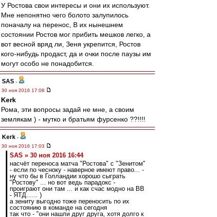
У Ростова свои интересы и они их используют.
Мне непонятно чего болото залупилось
поначалу на перенос, В их нынешнем
состоянии Ростов мог прибить мешков легко, а
вот весной вряд ли, Зеня укрепится, Ростов
кого-нибудь продаст, да и очки после паузы им
могут особо не понадобится.
SAS
-
30 ноя 2016 17:08
Kerk
Рома, эти вопросы задай не мне, а своим
землякам ) - мутко и братьям фурсенко ??!!!!
Kerk
-
30 ноя 2016 17:03
SAS » 30 ноя 2016 16:44
насчёт переноса матча "Ростова" с "Зенитом"
- если по чесноку - наверное имеют право... -
ну что бы в Голландии хорошо сыграть
"Ростову" ... но вот ведь парадокс -
проиграют они там ... и как счас модно на ВВ
- ЯТД...... )
а зениту выгодно тоже переносить по их
состоянию в команде на сегодня
так что - "они нашли друг друга, хотя долго к