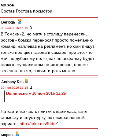
морон
,
Состав Ростова посмотри.
Berloga
-
30 ноя 2016 16:15
В Томске -2, но матч в столицу перенесли,
ростов - бомжи переносят просто пожеланию
команд, наплевав на регламент, но сми пишут
только про цвет газона в самаре, при это, что
мяч по дубовому полю, как по асфальту будет
скакать журналистом не интересно, оно же
зеленого цвета, значит играть можно.
Anthony Re
-
30 ноя 2016 16:15
Dominecne » 30 ноя 2016 13:26
На картинке часть плитки отвалилась, взял
стамеску и штукатурку, вот исправленный
вариант:
http://take.ms/9IdsZ
морон
-