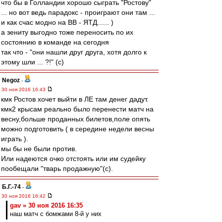
что бы в Голландии хорошо сыграть "Ростову"
... но вот ведь парадокс - проиграют они там ...
и как счас модно на ВВ - ЯТД...... )
а зениту выгодно тоже переносить по их
состоянию в команде на сегодня
так что - "они нашли друг друга, хотя долго к
этому шли ... ?!" (c)
Negoz
-
30 ноя 2016 16:43
кмк Ростов хочет выйти в ЛЕ там денег дадут.
кмк2 крысам реально было перенести матч на
весну,больше проданных билетов,поле опять
можно подготовить ( в середине недели весны
играть ).
мы бы не были против.
Или надеются очко отстоять или им судейку
пообещали "тварь продажную"(с).
Б.Г.-74
-
30 ноя 2016 16:42
gav » 30 ноя 2016 16:35
наш матч с бомжами 8-й у них