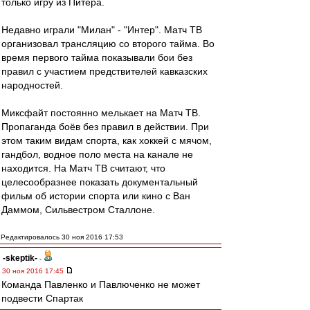
только игру из Питера.
Недавно играли "Милан" - "Интер". Матч ТВ
организовал трансляцию со второго тайма. Во
время первого тайма показывали бои без
правил с участием предствителей кавказских
народностей.
Миксфайт постоянно мелькает на Матч ТВ.
Пропаганда боёв без правил в действии. При
этом таким видам спорта, как хоккей с мячом,
гандбол, водное поло места на канале не
находится. На Матч ТВ считают, что
целесообразнее показать документальный
фильм об истории спорта или кино с Ван
Даммом, Сильвестром Сталлоне.
Редактировалось 30 ноя 2016 17:53
-skeptik-
-
30 ноя 2016 17:45
Команда Павленко и Павлюченко не может
подвести Спартак