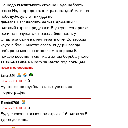
Не надо высчитывать сколько надо набрать
очков.Надо продолжать играть каждый матч на
победу.Результат никуда не
денется.Расслаблять нельзя.Армейцы 9
очковый отрыв продували.Я уверен соперники
если не почувствуют расслабленность у
Спартака сами начнут терять очки.Во втором
круге в большинстве своём лидеры всегда
набирали меньше очков чем в первом.В
начале весенняя спячка,а затем борьба у кого
за выживание,а у кого за место под солнцем.
Последнее сообщение
fanatSM
-
30 ноя 2016 18:57
Ну это же не футбол в таких условиях.
Порнография.
Bordo0706
-
30 ноя 2016 18:51
Буду спокоен только при отрыве 16 очков за 5
туров до конца