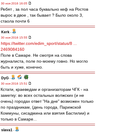
30 ноя 2016 16:05
Ребят , за пол часа буквально кеф на Ростов
вырос в двое , так бывает ? Было около 3,
стаола почти 6
Kerk
-
30 ноя 2016 15:55
https://twitter.com/edim_sport/status/8 ...
2469084160
Поле в Самаре. Не смотря на слова
журналиста, поле по-моему говно. Но могло
быть и хуже, конечно.
DyG
-
30 ноя 2016 15:51
Кстати, краеведам и организаторам ЧГК - на
заметку: во всех остальных волжских (и не
очень) городах ответ "На дне" возможен только
по праздникам, (день города, Парижской
Коммуны, сисадмина или взятия Бастилии) и
только в Самаре...
slava1
-