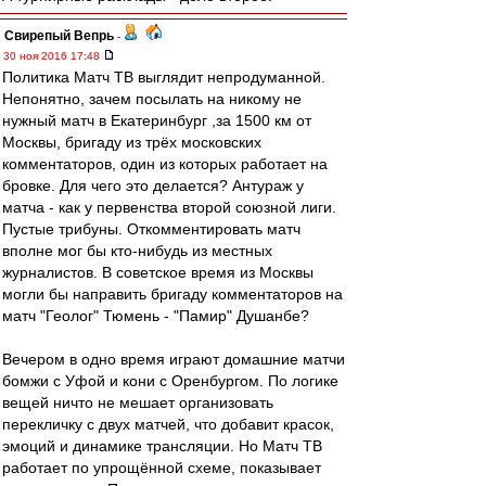
Свирепый Вепрь
-
30 ноя 2016 17:48
Политика Матч ТВ выглядит непродуманной.
Непонятно, зачем посылать на никому не
нужный матч в Екатеринбург ,за 1500 км от
Москвы, бригаду из трёх московских
комментаторов, один из которых работает на
бровке. Для чего это делается? Антураж у
матча - как у первенства второй союзной лиги.
Пустые трибуны. Откомментировать матч
вполне мог бы кто-нибудь из местных
журналистов. В советское время из Москвы
могли бы направить бригаду комментаторов на
матч "Геолог" Тюмень - "Памир" Душанбе?
Вечером в одно время играют домашние матчи
бомжи с Уфой и кони с Оренбургом. По логике
вещей ничто не мешает организовать
перекличку с двух матчей, что добавит красок,
эмоций и динамике трансляции. Но Матч ТВ
работает по упрощённой схеме, показывает