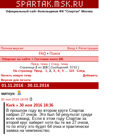
Официальный сайт болельщиков ФК "Спартак" Москва
Полная версия
Вход
•
Регистрация
FAQ
•
Поиск
Общение на сайте
Гостевая книга ВВ
»
Пред. тема
|
След. тема
Страница
2
из
115
[ Сообщений: 5732 ]
На страницу
Пред.
1
,
2
,
3
,
4
,
5
...
115
След.
Начать новую тему
Добавить
Версия для печати
01.11.2016 - 30.11.2016
митхун
-
30 ноя 2016 19:09
Kerk » 30 ноя 2016 18:36
В прошлом году во втором круге Спартак
набрал 27 очков. Это был 5й результат среди
всех команд. Если в этом году Спартак за
второй круг наберет хотя бы те же 27 очков,
то по итогу это будет 64 очка и практически
заявка на чемпионство.