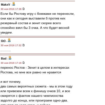
MakxV
-
30 ноя 2016 17:36
Если бы Ростову игру с бомжами не перенесли,
они как и сегодня выставили б против них
резервный состав и зенит скорее всего
спокойно взял бы 3 очка. А что будет весной
увидем.
Gt3
-
30 ноя 2016 17:32
...........
Bad
-
30 ноя 2016 17:16
перенос Ростов - Зенит в целом в интересах
Ростова, но мне все равно не нравится
и вот почему.
два самых вероятных сюжета - мы в этом году
или привезем всем к финишу очков 10, и все
смирятся с фактом нашего чемпионства
задолго до конца, или проиграем одно-два.