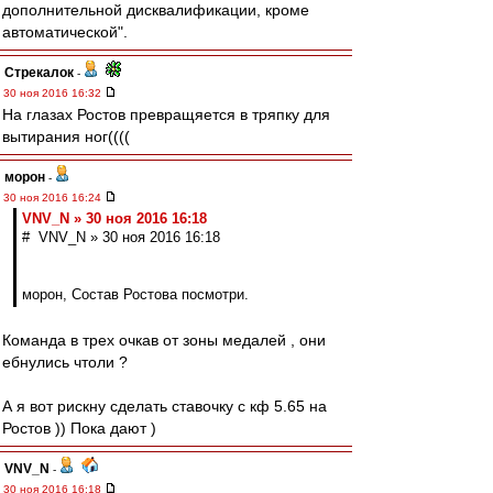
дополнительной дисквалификации, кроме
автоматической".
Стрекалок
-
30 ноя 2016 16:32
На глазах Ростов превращяется в тряпку для
вытирания ног((((
морон
-
30 ноя 2016 16:24
VNV_N » 30 ноя 2016 16:18
# VNV_N » 30 ноя 2016 16:18
морон, Состав Ростова посмотри.
Команда в трех очкав от зоны медалей , они
ебнулись чтоли ?
А я вот рискну сделать ставочку с кф 5.65 на
Ростов )) Пока дают )
VNV_N
-
30 ноя 2016 16:18