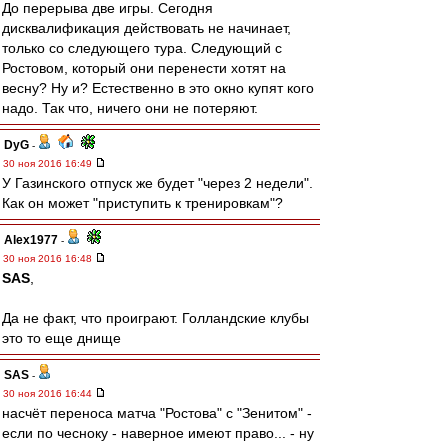
До перерыва две игры. Сегодня
дисквалификация действовать не начинает,
только со следующего тура. Следующий с
Ростовом, который они перенести хотят на
весну? Ну и? Естественно в это окно купят кого
надо. Так что, ничего они не потеряют.
DyG
-
30 ноя 2016 16:49
У Газинского отпуск же будет "через 2 недели".
Как он может "приступить к тренировкам"?
Alex1977
-
30 ноя 2016 16:48
SAS
,
Да не факт, что проиграют. Голландские клубы
это то еще днище
SAS
-
30 ноя 2016 16:44
насчёт переноса матча "Ростова" с "Зенитом" -
если по чесноку - наверное имеют право... - ну