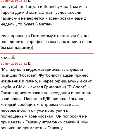
30 ноя 2016 16:34
пишут(с) что Гацкан и Вернблум на 1 матч ,а
Гарсии дали 3 матча,1 матч условно,если
Газинский не вернется к тренировкам еще 2
недели , то будет 6 матчей
если правда,то Газинскому отлежаться бы для
нас где-нить в профсоюзном санатории,а с нас
бы мандаринки))
SAS
-
30 ноя 2016 16:32
"Мы изучили видеоматериалы, выслушали
позицию "Ростова". Футболист Гацкан принес
извинения и лично, и через официальный сайт
клуба и СМИ, - сказал Григорьянц "Р-Спорт". -
Гацкан присутствовал на заседании и повторил
свои слова. Письмо в КДК прислал Гасанов,
который сообщил, что травма оказалась
несерьезной, и он уже приступил к
полноценным тренировкам. Он попросил не
применять к Гацкану штрафных санкций. Мы
решили не применять к Гацкану