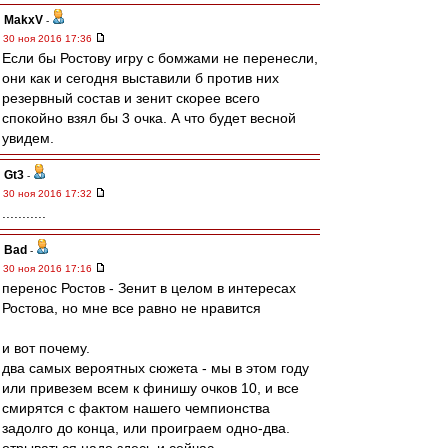
MakxV
-
30 ноя 2016 17:36
Если бы Ростову игру с бомжами не перенесли,
они как и сегодня выставили б против них
резервный состав и зенит скорее всего
спокойно взял бы 3 очка. А что будет весной
увидем.
Gt3
-
30 ноя 2016 17:32
...........
Bad
-
30 ноя 2016 17:16
перенос Ростов - Зенит в целом в интересах
Ростова, но мне все равно не нравится
и вот почему.
два самых вероятных сюжета - мы в этом году
или привезем всем к финишу очков 10, и все
смирятся с фактом нашего чемпионства
задолго до конца, или проиграем одно-два.