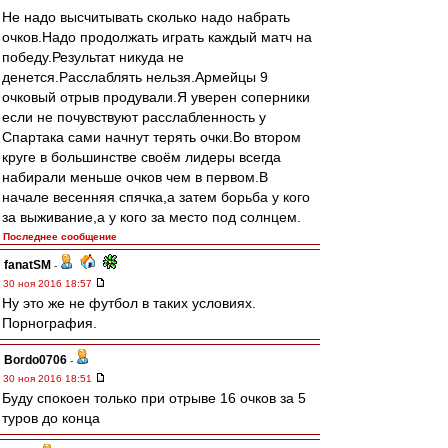
Не надо высчитывать сколько надо набрать
очков.Надо продолжать играть каждый матч на
победу.Результат никуда не
денется.Расслаблять нельзя.Армейцы 9
очковый отрыв продували.Я уверен соперники
если не почувствуют расслабленность у
Спартака сами начнут терять очки.Во втором
круге в большинстве своём лидеры всегда
набирали меньше очков чем в первом.В
начале весенняя спячка,а затем борьба у кого
за выживание,а у кого за место под солнцем.
Последнее сообщение
fanatSM
-
30 ноя 2016 18:57
Ну это же не футбол в таких условиях.
Порнография.
Bordo0706
-
30 ноя 2016 18:51
Буду спокоен только при отрыве 16 очков за 5
туров до конца