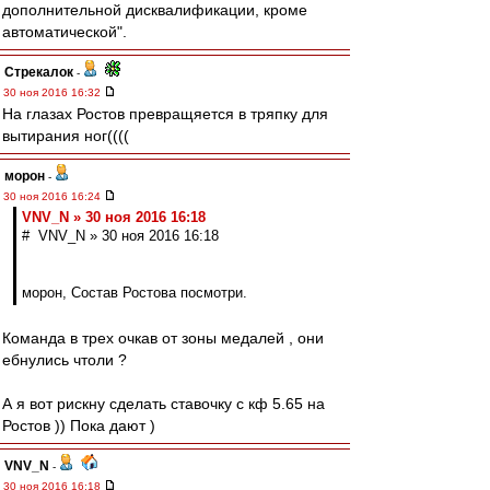
дополнительной дисквалификации, кроме
автоматической".
Стрекалок
-
30 ноя 2016 16:32
На глазах Ростов превращяется в тряпку для
вытирания ног((((
морон
-
30 ноя 2016 16:24
VNV_N » 30 ноя 2016 16:18
# VNV_N » 30 ноя 2016 16:18
морон, Состав Ростова посмотри.
Команда в трех очкав от зоны медалей , они
ебнулись чтоли ?
А я вот рискну сделать ставочку с кф 5.65 на
Ростов )) Пока дают )
VNV_N
-
30 ноя 2016 16:18