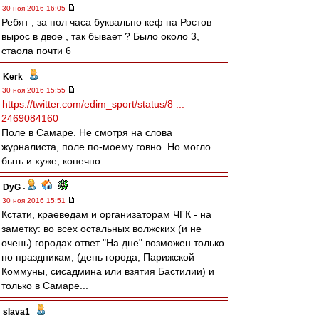
30 ноя 2016 16:05
Ребят , за пол часа буквально кеф на Ростов
вырос в двое , так бывает ? Было около 3,
стаола почти 6
Kerk
-
30 ноя 2016 15:55
https://twitter.com/edim_sport/status/8 ...
2469084160
Поле в Самаре. Не смотря на слова
журналиста, поле по-моему говно. Но могло
быть и хуже, конечно.
DyG
-
30 ноя 2016 15:51
Кстати, краеведам и организаторам ЧГК - на
заметку: во всех остальных волжских (и не
очень) городах ответ "На дне" возможен только
по праздникам, (день города, Парижской
Коммуны, сисадмина или взятия Бастилии) и
только в Самаре...
slava1
-