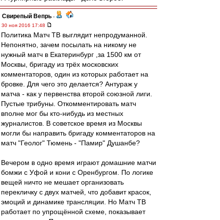
Свирепый Вепрь
-
30 ноя 2016 17:48
Политика Матч ТВ выглядит непродуманной.
Непонятно, зачем посылать на никому не
нужный матч в Екатеринбург ,за 1500 км от
Москвы, бригаду из трёх московских
комментаторов, один из которых работает на
бровке. Для чего это делается? Антураж у
матча - как у первенства второй союзной лиги.
Пустые трибуны. Откомментировать матч
вполне мог бы кто-нибудь из местных
журналистов. В советское время из Москвы
могли бы направить бригаду комментаторов на
матч "Геолог" Тюмень - "Памир" Душанбе?
Вечером в одно время играют домашние матчи
бомжи с Уфой и кони с Оренбургом. По логике
вещей ничто не мешает организовать
перекличку с двух матчей, что добавит красок,
эмоций и динамике трансляции. Но Матч ТВ
работает по упрощённой схеме, показывает