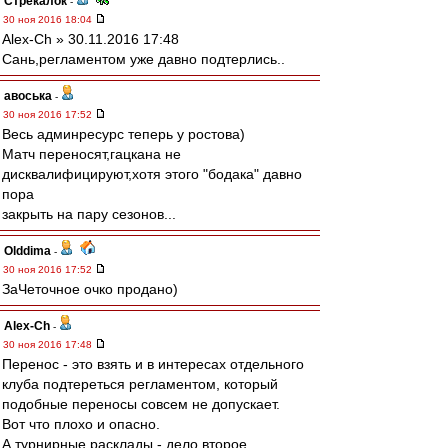
Стрекалок
-
30 ноя 2016 18:04
Alex-Ch » 30.11.2016 17:48
Сань,регламентом уже давно подтерлись..
авоська
-
30 ноя 2016 17:52
Весь админресурс теперь у ростова)
Матч переносят,гацкана не
дисквалифицируют,хотя этого "бодака" давно
пора
закрыть на пару сезонов...
Olddima
-
30 ноя 2016 17:52
ЗаЧеточное очко продано)
Alex-Ch
-
30 ноя 2016 17:48
Перенос - это взять и в интересах отдельного
клуба подтереться регламентом, который
подобные переносы совсем не допускает.
Вот что плохо и опасно.
А турнирные расклады - дело второе.