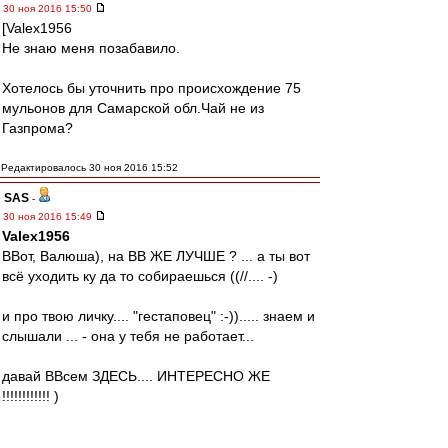
30 ноя 2016 15:50
[Valex1956
Не знаю меня позабавило.
Хотелось бы уточнить про происхождение 75
мульонов для Самарской обл.Чай не из
Газпрома?
Редактировалось 30 ноя 2016 15:52
SAS
-
30 ноя 2016 15:49
Valex1956
ВВот, Валюша), на ВВ ЖЕ ЛУЧШЕ ? ... а ты вот
всё уходить ку да то собираешься ((//.... -)
и про твою личку.... "гестаповец" :-))..... знаем и
слышали ... - она у тебя не работает...
давай ВВсем ЗДЕСЬ.... ИНТЕРЕСНО ЖЕ
!!!!!!!!!!!! )
... я вот не скрываю.... раз Душевно так пошло )