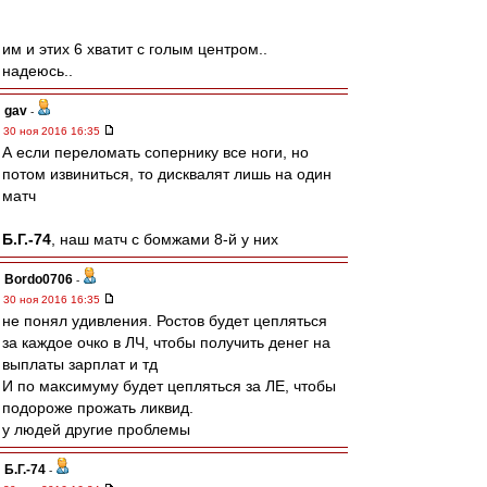
им и этих 6 хватит с голым центром..
надеюсь..
gav
-
30 ноя 2016 16:35
А если переломать сопернику все ноги, но
потом извиниться, то дисквалят лишь на один
матч
Б.Г.-74
, наш матч с бомжами 8-й у них
Bordo0706
-
30 ноя 2016 16:35
не понял удивления. Ростов будет цепляться
за каждое очко в ЛЧ, чтобы получить денег на
выплаты зарплат и тд
И по максимуму будет цепляться за ЛЕ, чтобы
подороже прожать ликвид.
у людей другие проблемы
Б.Г.-74
-