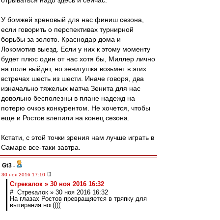
отрываться надо здесь и сейчас.
У бомжей хреновый для нас финиш сезона,
если говорить о перспективах турнирной
борьбы за золото. Краснодар дома и
Локомотив выезд. Если у них к этому моменту
будет плюс один от нас хотя бы, Миллер лично
на поле выйдет, но зенитушка возьмет в этих
встречах шесть из шести. Иначе говоря, два
изначально тяжелых матча Зенита для нас
довольно бесполезны в плане надежд на
потерю очков конкурентом. Не хочется, чтобы
еще и Ростов влепили на конец сезона.
Кстати, с этой точки зрения нам лучше играть в
Самаре все-таки завтра.
Gt3
-
30 ноя 2016 17:10
Стрекалок » 30 ноя 2016 16:32
# Стрекалок » 30 ноя 2016 16:32
На глазах Ростов превращяется в тряпку для
вытирания ног((((