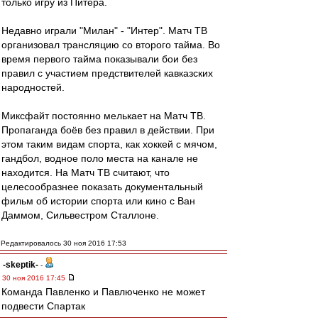
только игру из Питера.
Недавно играли "Милан" - "Интер". Матч ТВ
организовал трансляцию со второго тайма. Во
время первого тайма показывали бои без
правил с участием предствителей кавказских
народностей.
Миксфайт постоянно мелькает на Матч ТВ.
Пропаганда боёв без правил в действии. При
этом таким видам спорта, как хоккей с мячом,
гандбол, водное поло места на канале не
находится. На Матч ТВ считают, что
целесообразнее показать документальный
фильм об истории спорта или кино с Ван
Даммом, Сильвестром Сталлоне.
Редактировалось 30 ноя 2016 17:53
-skeptik-
-
30 ноя 2016 17:45
Команда Павленко и Павлюченко не может
подвести Спартак