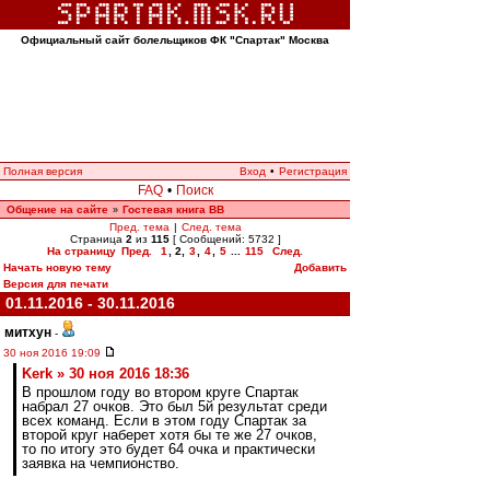
Официальный сайт болельщиков ФК "Спартак" Москва
Полная версия
Вход
•
Регистрация
FAQ
•
Поиск
Общение на сайте
Гостевая книга ВВ
»
Пред. тема
|
След. тема
Страница
2
из
115
[ Сообщений: 5732 ]
На страницу
Пред.
1
,
2
,
3
,
4
,
5
...
115
След.
Начать новую тему
Добавить
Версия для печати
01.11.2016 - 30.11.2016
митхун
-
30 ноя 2016 19:09
Kerk » 30 ноя 2016 18:36
В прошлом году во втором круге Спартак
набрал 27 очков. Это был 5й результат среди
всех команд. Если в этом году Спартак за
второй круг наберет хотя бы те же 27 очков,
то по итогу это будет 64 очка и практически
заявка на чемпионство.