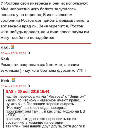
У Ростова свои интересы и они их используют.
Мне непонятно чего болото залупилось
поначалу на перенос, В их нынешнем
состоянии Ростов мог прибить мешков легко, а
вот весной вряд ли, Зеня укрепится, Ростов
кого-нибудь продаст, да и очки после паузы им
могут особо не понадобится.
SAS
-
30 ноя 2016 17:08
Kerk
Рома, эти вопросы задай не мне, а своим
землякам ) - мутко и братьям фурсенко ??!!!!
Kerk
-
30 ноя 2016 17:03
SAS » 30 ноя 2016 16:44
насчёт переноса матча "Ростова" с "Зенитом"
- если по чесноку - наверное имеют право... -
ну что бы в Голландии хорошо сыграть
"Ростову" ... но вот ведь парадокс -
проиграют они там ... и как счас модно на ВВ
- ЯТД...... )
а зениту выгодно тоже переносить по их
состоянию в команде на сегодня
так что - "они нашли друг друга, хотя долго к