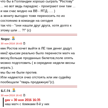
что бы в Голландии хорошо сыграть "Ростову"
... но вот ведь парадокс - проиграют они там ...
и как счас модно на ВВ - ЯТД...... )
а зениту выгодно тоже переносить по их
состоянию в команде на сегодня
так что - "они нашли друг друга, хотя долго к
этому шли ... ?!" (c)
Negoz
-
30 ноя 2016 16:43
кмк Ростов хочет выйти в ЛЕ там денег дадут.
кмк2 крысам реально было перенести матч на
весну,больше проданных билетов,поле опять
можно подготовить ( в середине недели весны
играть ).
мы бы не были против.
Или надеются очко отстоять или им судейку
пообещали "тварь продажную"(с).
Б.Г.-74
-
30 ноя 2016 16:42
gav » 30 ноя 2016 16:35
наш матч с бомжами 8-й у них