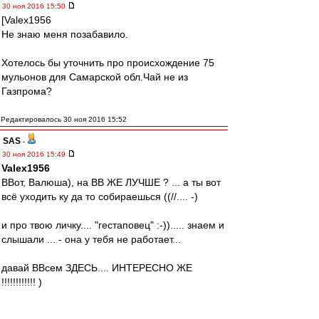
30 ноя 2016 15:50
[Valex1956
Не знаю меня позабавило.
Хотелось бы уточнить про происхождение 75
мульонов для Самарской обл.Чай не из
Газпрома?
Редактировалось 30 ноя 2016 15:52
SAS
-
30 ноя 2016 15:49
Valex1956
ВВот, Валюша), на ВВ ЖЕ ЛУЧШЕ ? ... а ты вот
всё уходить ку да то собираешься ((//.... -)
и про твою личку.... "гестаповец" :-))..... знаем и
слышали ... - она у тебя не работает...
давай ВВсем ЗДЕСЬ.... ИНТЕРЕСНО ЖЕ
!!!!!!!!!!!! )
... я вот не скрываю.... раз Душевно так пошло )