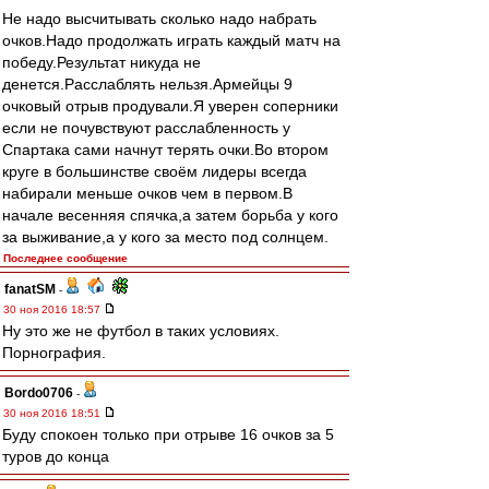
Не надо высчитывать сколько надо набрать
очков.Надо продолжать играть каждый матч на
победу.Результат никуда не
денется.Расслаблять нельзя.Армейцы 9
очковый отрыв продували.Я уверен соперники
если не почувствуют расслабленность у
Спартака сами начнут терять очки.Во втором
круге в большинстве своём лидеры всегда
набирали меньше очков чем в первом.В
начале весенняя спячка,а затем борьба у кого
за выживание,а у кого за место под солнцем.
Последнее сообщение
fanatSM
-
30 ноя 2016 18:57
Ну это же не футбол в таких условиях.
Порнография.
Bordo0706
-
30 ноя 2016 18:51
Буду спокоен только при отрыве 16 очков за 5
туров до конца