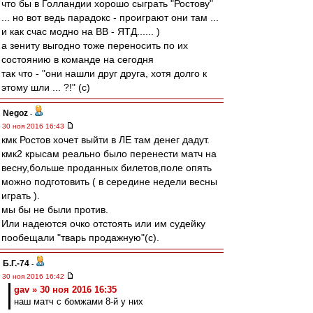
что бы в Голландии хорошо сыграть "Ростову"
... но вот ведь парадокс - проиграют они там ...
и как счас модно на ВВ - ЯТД...... )
а зениту выгодно тоже переносить по их
состоянию в команде на сегодня
так что - "они нашли друг друга, хотя долго к
этому шли ... ?!" (c)
Negoz
-
30 ноя 2016 16:43
кмк Ростов хочет выйти в ЛЕ там денег дадут.
кмк2 крысам реально было перенести матч на
весну,больше проданных билетов,поле опять
можно подготовить ( в середине недели весны
играть ).
мы бы не были против.
Или надеются очко отстоять или им судейку
пообещали "тварь продажную"(с).
Б.Г.-74
-
30 ноя 2016 16:42
gav » 30 ноя 2016 16:35
наш матч с бомжами 8-й у них