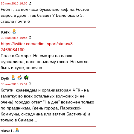
30 ноя 2016 16:05
Ребят , за пол часа буквально кеф на Ростов
вырос в двое , так бывает ? Было около 3,
стаола почти 6
Kerk
-
30 ноя 2016 15:55
https://twitter.com/edim_sport/status/8 ...
2469084160
Поле в Самаре. Не смотря на слова
журналиста, поле по-моему говно. Но могло
быть и хуже, конечно.
DyG
-
30 ноя 2016 15:51
Кстати, краеведам и организаторам ЧГК - на
заметку: во всех остальных волжских (и не
очень) городах ответ "На дне" возможен только
по праздникам, (день города, Парижской
Коммуны, сисадмина или взятия Бастилии) и
только в Самаре...
slava1
-