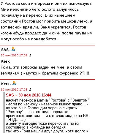
У Ростова свои интересы и они их используют.
Мне непонятно чего болото залупилось
поначалу на перенос, В их нынешнем
состоянии Ростов мог прибить мешков легко, а
вот весной вряд ли, Зеня укрепится, Ростов
кого-нибудь продаст, да и очки после паузы им
могут особо не понадобится.
SAS
-
30 ноя 2016 17:08
Kerk
Рома, эти вопросы задай не мне, а своим
землякам ) - мутко и братьям фурсенко ??!!!!
Kerk
-
30 ноя 2016 17:03
SAS » 30 ноя 2016 16:44
насчёт переноса матча "Ростова" с "Зенитом"
- если по чесноку - наверное имеют право... -
ну что бы в Голландии хорошо сыграть
"Ростову" ... но вот ведь парадокс -
проиграют они там ... и как счас модно на ВВ
- ЯТД...... )
а зениту выгодно тоже переносить по их
состоянию в команде на сегодня
так что - "они нашли друг друга, хотя долго к