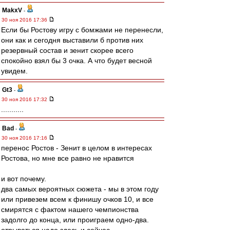
MakxV
-
30 ноя 2016 17:36
Если бы Ростову игру с бомжами не перенесли,
они как и сегодня выставили б против них
резервный состав и зенит скорее всего
спокойно взял бы 3 очка. А что будет весной
увидем.
Gt3
-
30 ноя 2016 17:32
...........
Bad
-
30 ноя 2016 17:16
перенос Ростов - Зенит в целом в интересах
Ростова, но мне все равно не нравится
и вот почему.
два самых вероятных сюжета - мы в этом году
или привезем всем к финишу очков 10, и все
смирятся с фактом нашего чемпионства
задолго до конца, или проиграем одно-два.