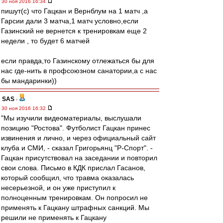
30 ноя 2016 16:34
пишут(с) что Гацкан и Вернблум на 1 матч ,а
Гарсии дали 3 матча,1 матч условно,если
Газинский не вернется к тренировкам еще 2
недели , то будет 6 матчей
если правда,то Газинскому отлежаться бы для
нас где-нить в профсоюзном санатории,а с нас
бы мандаринки))
SAS
-
30 ноя 2016 16:32
"Мы изучили видеоматериалы, выслушали
позицию "Ростова". Футболист Гацкан принес
извинения и лично, и через официальный сайт
клуба и СМИ, - сказал Григорьянц "Р-Спорт". -
Гацкан присутствовал на заседании и повторил
свои слова. Письмо в КДК прислал Гасанов,
который сообщил, что травма оказалась
несерьезной, и он уже приступил к
полноценным тренировкам. Он попросил не
применять к Гацкану штрафных санкций. Мы
решили не применять к Гацкану