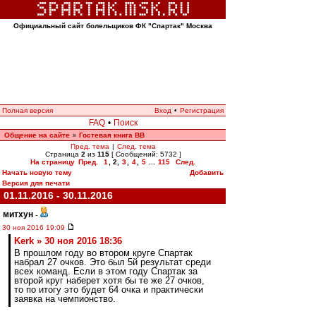
Официальный сайт болельщиков ФК "Спартак" Москва
Полная версия
Вход
•
Регистрация
FAQ
•
Поиск
Общение на сайте
Гостевая книга ВВ
»
Пред. тема
|
След. тема
Страница
2
из
115
[ Сообщений: 5732 ]
На страницу
Пред.
1
,
2
,
3
,
4
,
5
...
115
След.
Начать новую тему
Добавить
Версия для печати
01.11.2016 - 30.11.2016
митхун
-
30 ноя 2016 19:09
Kerk » 30 ноя 2016 18:36
В прошлом году во втором круге Спартак
набрал 27 очков. Это был 5й результат среди
всех команд. Если в этом году Спартак за
второй круг наберет хотя бы те же 27 очков,
то по итогу это будет 64 очка и практически
заявка на чемпионство.