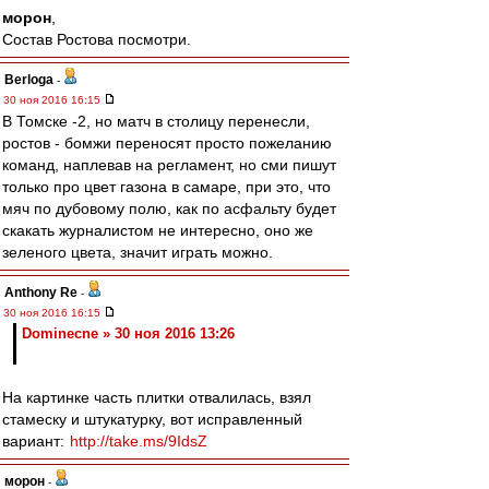
морон
,
Состав Ростова посмотри.
Berloga
-
30 ноя 2016 16:15
В Томске -2, но матч в столицу перенесли,
ростов - бомжи переносят просто пожеланию
команд, наплевав на регламент, но сми пишут
только про цвет газона в самаре, при это, что
мяч по дубовому полю, как по асфальту будет
скакать журналистом не интересно, оно же
зеленого цвета, значит играть можно.
Anthony Re
-
30 ноя 2016 16:15
Dominecne » 30 ноя 2016 13:26
На картинке часть плитки отвалилась, взял
стамеску и штукатурку, вот исправленный
вариант:
http://take.ms/9IdsZ
морон
-