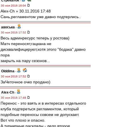
Стрекалок
-
30 ноя 2016 18:04
Alex-Ch » 30.11.2016 17:48
Сань,регламентом уже давно подтерлись..
авоська
-
30 ноя 2016 17:52
Весь админресурс теперь у ростова)
Матч переносят,гацкана не
дисквалифицируют,хотя этого "бодака" давно
пора
закрыть на пару сезонов...
Olddima
-
30 ноя 2016 17:52
ЗаЧеточное очко продано)
Alex-Ch
-
30 ноя 2016 17:48
Перенос - это взять и в интересах отдельного
клуба подтереться регламентом, который
подобные переносы совсем не допускает.
Вот что плохо и опасно.
А турнирные расклады - дело второе.