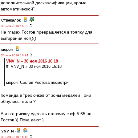
дополнительной дисквалификации, кроме
автоматической".
Стрекалок
-
30 ноя 2016 16:32
На глазах Ростов превращяется в тряпку для
вытирания ног((((
морон
-
30 ноя 2016 16:24
VNV_N » 30 ноя 2016 16:18
# VNV_N » 30 ноя 2016 16:18
морон, Состав Ростова посмотри.
Команда в трех очкав от зоны медалей , они
ебнулись чтоли ?
А я вот рискну сделать ставочку с кф 5.65 на
Ростов )) Пока дают )
VNV_N
-
30 ноя 2016 16:18