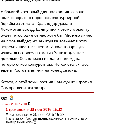
отрываться надо здесь и сейчас.
У бомжей хреновый для нас финиш сезона,
если говорить о перспективах турнирной
борьбы за золото. Краснодар дома и
Локомотив выезд. Если у них к этому моменту
будет плюс один от нас хотя бы, Миллер лично
на поле выйдет, но зенитушка возьмет в этих
встречах шесть из шести. Иначе говоря, два
изначально тяжелых матча Зенита для нас
довольно бесполезны в плане надежд на
потерю очков конкурентом. Не хочется, чтобы
еще и Ростов влепили на конец сезона.
Кстати, с этой точки зрения нам лучше играть в
Самаре все-таки завтра.
Gt3
-
30 ноя 2016 17:10
Стрекалок » 30 ноя 2016 16:32
# Стрекалок » 30 ноя 2016 16:32
На глазах Ростов превращяется в тряпку для
вытирания ног((((