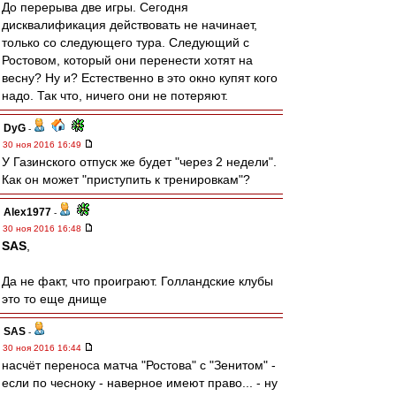
До перерыва две игры. Сегодня
дисквалификация действовать не начинает,
только со следующего тура. Следующий с
Ростовом, который они перенести хотят на
весну? Ну и? Естественно в это окно купят кого
надо. Так что, ничего они не потеряют.
DyG
-
30 ноя 2016 16:49
У Газинского отпуск же будет "через 2 недели".
Как он может "приступить к тренировкам"?
Alex1977
-
30 ноя 2016 16:48
SAS
,
Да не факт, что проиграют. Голландские клубы
это то еще днище
SAS
-
30 ноя 2016 16:44
насчёт переноса матча "Ростова" с "Зенитом" -
если по чесноку - наверное имеют право... - ну