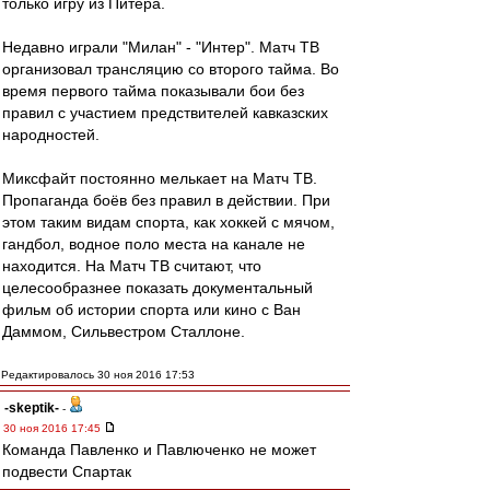
только игру из Питера.
Недавно играли "Милан" - "Интер". Матч ТВ
организовал трансляцию со второго тайма. Во
время первого тайма показывали бои без
правил с участием предствителей кавказских
народностей.
Миксфайт постоянно мелькает на Матч ТВ.
Пропаганда боёв без правил в действии. При
этом таким видам спорта, как хоккей с мячом,
гандбол, водное поло места на канале не
находится. На Матч ТВ считают, что
целесообразнее показать документальный
фильм об истории спорта или кино с Ван
Даммом, Сильвестром Сталлоне.
Редактировалось 30 ноя 2016 17:53
-skeptik-
-
30 ноя 2016 17:45
Команда Павленко и Павлюченко не может
подвести Спартак