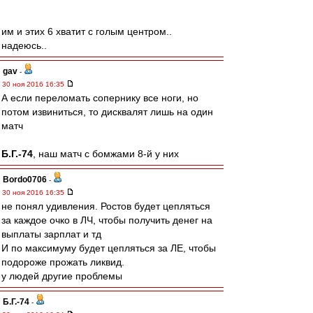
им и этих 6 хватит с голым центром..
надеюсь..
gav
-
30 ноя 2016 16:35
А если переломать сопернику все ноги, но
потом извиниться, то дисквалят лишь на один
матч
Б.Г.-74
, наш матч с бомжами 8-й у них
Bordo0706
-
30 ноя 2016 16:35
не понял удивления. Ростов будет цепляться
за каждое очко в ЛЧ, чтобы получить денег на
выплаты зарплат и тд
И по максимуму будет цепляться за ЛЕ, чтобы
подороже прожать ликвид.
у людей другие проблемы
Б.Г.-74
-