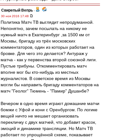
Свирепый Вепрь
-
30 ноя 2016 17:48
Политика Матч ТВ выглядит непродуманной.
Непонятно, зачем посылать на никому не
нужный матч в Екатеринбург ,за 1500 км от
Москвы, бригаду из трёх московских
комментаторов, один из которых работает на
бровке. Для чего это делается? Антураж у
матча - как у первенства второй союзной лиги.
Пустые трибуны. Откомментировать матч
вполне мог бы кто-нибудь из местных
журналистов. В советское время из Москвы
могли бы направить бригаду комментаторов на
матч "Геолог" Тюмень - "Памир" Душанбе?
Вечером в одно время играют домашние матчи
бомжи с Уфой и кони с Оренбургом. По логике
вещей ничто не мешает организовать
перекличку с двух матчей, что добавит красок,
эмоций и динамике трансляции. Но Матч ТВ
работает по упрощённой схеме, показывает