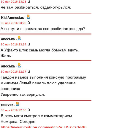
30 ноя 2016 23:23
Че там разбираться, отдал-открылся.
Kid Amnesiac
-
30 ноя 2016 23:20
А вы тут и в шахматах все разбираетесь, да?
авоська
-
30 ноя 2016 23:14
А Уфа-то штук семь могла бомжам вдуть.
Жаль.
авоська
-
30 ноя 2016 22:57
Гандон иванов выполнил конскую программу
минимум.Левый пеналь плюс удаление
соперника.
Уверенно так вернулся.
teorver
-
30 ноя 2016 22:56
Я весь матч смотрел с комментарием
Немцева. Сегодня:
https://www.youtube.com/watch?v=H5svfsd-Rt8