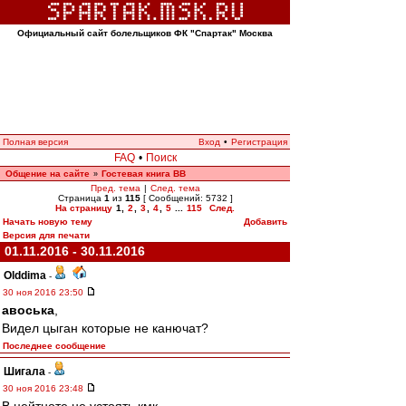
Официальный сайт болельщиков ФК "Спартак" Москва
Полная версия
Вход
•
Регистрация
FAQ
•
Поиск
Общение на сайте
Гостевая книга ВВ
»
Пред. тема
|
След. тема
Страница
1
из
115
[ Сообщений: 5732 ]
На страницу
1
,
2
,
3
,
4
,
5
...
115
След.
Начать новую тему
Добавить
Версия для печати
01.11.2016 - 30.11.2016
Olddima
-
30 ноя 2016 23:50
авоська
,
Видел цыган которые не канючат?
Последнее сообщение
Шигала
-
30 ноя 2016 23:48