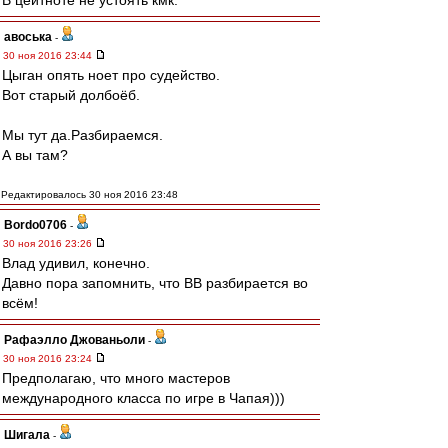
В цейтноте не устоять кмк.
авоська
-
30 ноя 2016 23:44
Цыган опять ноет про судейство.
Вот старый долбоёб.
Мы тут да.Разбираемся.
А вы там?
Редактировалось 30 ноя 2016 23:48
Bordo0706
-
30 ноя 2016 23:26
Влад удивил, конечно.
Давно пора запомнить, что ВВ разбирается во
всём!
Рафаэлло Джованьоли
-
30 ноя 2016 23:24
Предполагаю, что много мастеров
международного класса по игре в Чапая)))
Шигала
-