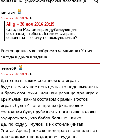
поймаешь" (русско-татарская погсловица) ... :-)
митхун
-
30 ноя 2016 20:32
Allig » 30 ноя 2016 20:19
Сегодня Ростов играл дублирующим
составом, чтобы с Зенитом сыграть
основным. Почему не возмущаемся?
Ростов давно уже забросил чемпионат.У низ
сегодня другая задача.
serge59
-
30 ноя 2016 20:30
Да плевать каким составом кто играть
будет...если у нас есть цель - то надо выходить
и брать свои очки...или нам разница при игре с
Крыльями, каким составом сраный Ростов
играть будет?...они, при их финансовом
состоянии будут рубиться и ноги выше головы
задирать там, что бабла больше...имхо...
Да, по ходу у "мулов" в их стойле (читай
Унитаз-Арена) похоже подогрева поля или нет,
или экономят на подогреве...судя по