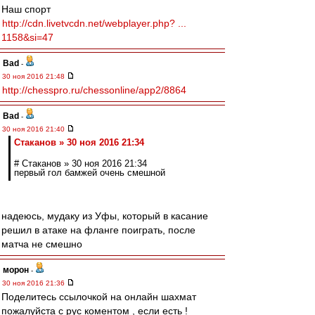
Наш спорт
http://cdn.livetvcdn.net/webplayer.php? ...
1158&si=47
Bad
-
30 ноя 2016 21:48
http://chesspro.ru/chessonline/app2/8864
Bad
-
30 ноя 2016 21:40
Cтаканов » 30 ноя 2016 21:34
# Cтаканов » 30 ноя 2016 21:34
первый гол бамжей очень смешной
надеюсь, мудаку из Уфы, который в касание
решил в атаке на фланге поиграть, после
матча не смешно
морон
-
30 ноя 2016 21:36
Поделитесь ссылочкой на онлайн шахмат
пожалуйста с рус коментом , если есть !