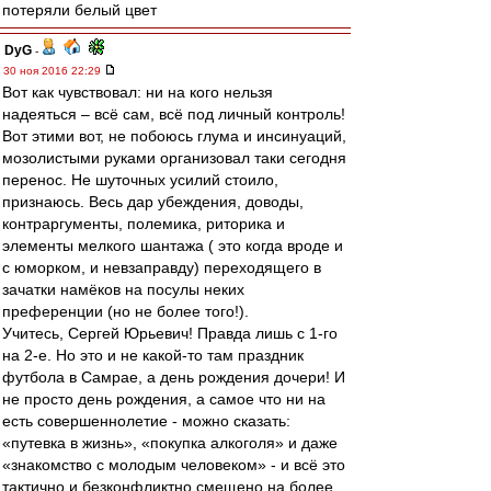
потеряли белый цвет
DyG
-
30 ноя 2016 22:29
Вот как чувствовал: ни на кого нельзя
надеяться – всё сам, всё под личный контроль!
Вот этими вот, не побоюсь глума и инсинуаций,
мозолистыми руками организовал таки сегодня
перенос. Не шуточных усилий стоило,
признаюсь. Весь дар убеждения, доводы,
контраргументы, полемика, риторика и
элементы мелкого шантажа ( это когда вроде и
с юморком, и невзаправду) переходящего в
зачатки намёков на посулы неких
преференции (но не более того!).
Учитесь, Сергей Юрьевич! Правда лишь с 1-го
на 2-е. Но это и не какой-то там праздник
футбола в Самрае, а день рождения дочери! И
не просто день рождения, а самое что ни на
есть совершеннолетие - можно сказать:
«путевка в жизнь», «покупка алкоголя» и даже
«знакомство с молодым человеком» - и всё это
тактично и безконфликтно смещено на более