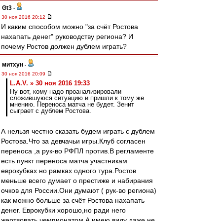
Gt3
-
30 ноя 2016 20:12
И каким способом можно "за счёт Ростова
нахапать денег" руководству региона? И
почему Ростов должен дублем играть?
митхун
-
30 ноя 2016 20:09
L.А.V. » 30 ноя 2016 19:33
Ну вот, кому-надо проанализировали
сложившуюся ситуацию и пришли к тому же
мнению. Переноса матча не будет. Зенит
сыграет с дублем Ростова.
А нельзя честно сказать будем играть с дублем
Ростова.Что за девчачьи игры.Клуб согласен
переноса ,а рук-во РФПЛ против.В регламенте
есть пункт переноса матча участникам
еврокубках но рамках одного тура.Ростов
меньше всего думает о престиже и набирания
очков для России.Они думают ( рук-во региона)
как можно больше за счёт Ростова нахапать
денег. Еврокубки хорошо,но ради него
жертвовать чемпионатом.А имею виду даже не