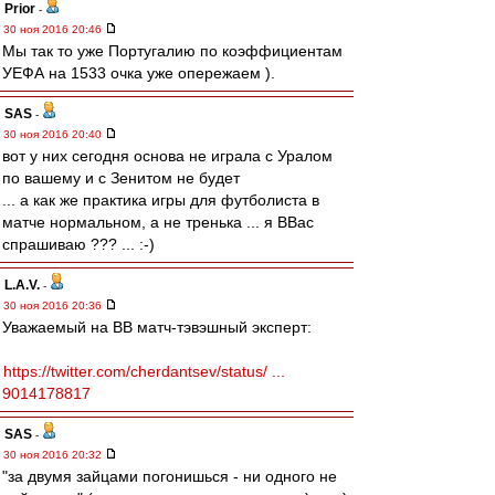
Prior
-
30 ноя 2016 20:46
Мы так то уже Португалию по коэффициентам
УЕФА на 1533 очка уже опережаем ).
SAS
-
30 ноя 2016 20:40
вот у них сегодня основа не играла с Уралом
по вашему и с Зенитом не будет
... а как же практика игры для футболиста в
матче нормальном, а не тренька ... я ВВас
спрашиваю ??? ... :-)
L.А.V.
-
30 ноя 2016 20:36
Уважаемый на ВВ матч-тэвэшный эксперт:
https://twitter.com/cherdantsev/status/ ...
9014178817
SAS
-
30 ноя 2016 20:32
"за двумя зайцами погонишься - ни одного не