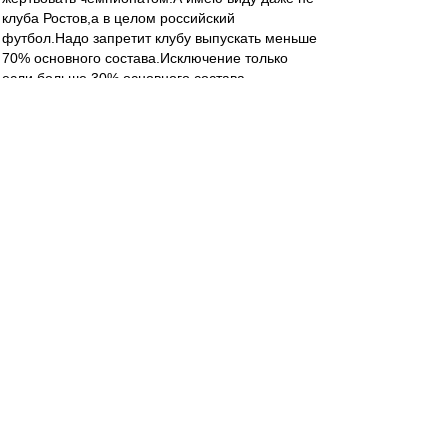
клуба Ростов,а в целом российский
футбол.Надо запретит клубу выпускать меньше
70% основного состава.Исключение только
если больше 30% основного состава
травмировано.Дело даже не в болельщиках,а в
не равных ситуациях для других клубов.
L.А.V.
-
30 ноя 2016 20:03
03.12. Ростов-Зенит (-1, мокрый снег).
07.12. ПСВ-Ростов.
SAS
-
30 ноя 2016 19:58
хоть и намекнули на ВВ - но вот вроде
официально:
Президент РФПЛ Сергей Прядкин рассказал о
возможном переносе матча 17-го тура
чемпионата России "Ростов" – "Зенит".
"Лига проанализировала обращение клубов.