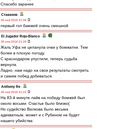
Спасибо заранее
Cтаканов
-
30 ноя 2016 21:34
первый гол бамжей очень смешной
El Jugador Rojo-Blanco
-
30 ноя 2016 21:29
Жаль Уфа не цепанула очки у бомжатни. Тем
более в плохую погоду.
С краснодаром упустили, теперь судьба
вернула.
Ладно, нам надо на свои результаты смотреть
и самим побед добиваться.
Anthony Re
-
30 ноя 2016 21:22
На 83-й минуте лайв на победу бомжей был
около восьми. Счастье было близко(
Но судейство Вилкова было весьма
адекватным, может и с Рубином не будет
нашего убийства