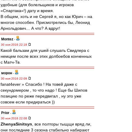
удобные (для болельщиков и игроков
«Спартака»!) дату и время.
В общем, хоть и не Сергей я, но как Юрич – на
многое способен. Присмотрелись бы, Леонид
Арнольдович… А что? А вдруг!
Montez
-
30 ноя 2016 22:18
Какой бальзам для ушей слушать Свидлера с
немцем после всех этих долбоебов конченных
с Матч-Тв.
морон
-
30 ноя 2016 22:09
fanat4ever » Спасибо ! На товей даже с
секундомером , то что надо ! Еще бы Шипов
позицию по реже передвигал , ну это уже
совсем если придираться ))
Prior
-
30 ноя 2016 22:08
ZhenyaSinitsyn
, все полторы тыщщи вряд ли,
они последние 3 сезона стабильно набирают