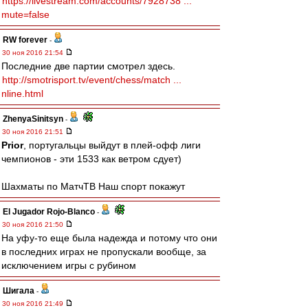
https://livestream.com/accounts/7928738 ...
mute=false
RW forever
-
30 ноя 2016 21:54
Последние две партии смотрел здесь.
http://smotrisport.tv/event/chess/match ...
nline.html
ZhenyaSinitsyn
-
30 ноя 2016 21:51
Prior
, португальцы выйдут в плей-офф лиги
чемпионов - эти 1533 как ветром сдует)
Шахматы по МатчТВ Наш спорт покажут
El Jugador Rojo-Blanco
-
30 ноя 2016 21:50
На уфу-то еще была надежда и потому что они
в последних играх не пропускали вообще, за
исключением игры с рубином
Шигала
-
30 ноя 2016 21:49