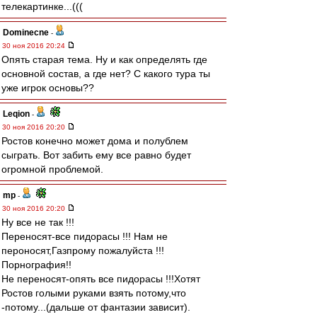
телекартинке...(((
Dominecne
-
30 ноя 2016 20:24
Опять старая тема. Ну и как определять где
основной состав, а где нет? С какого тура ты
уже игрок основы??
Leqion
-
30 ноя 2016 20:20
Ростов конечно может дома и полублем
сыграть. Вот забить ему все равно будет
огромной проблемой.
mp
-
30 ноя 2016 20:20
Ну все не так !!!
Переносят-все пидорасы !!! Нам не
пероносят,Газпрому пожалуйста !!!
Порнография!!
Не переносят-опять все пидорасы !!!Хотят
Ростов голыми руками взять потому,что
-потому...(дальше от фантазии зависит).