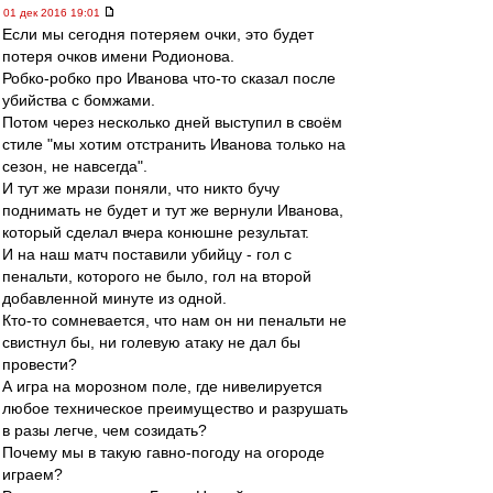
01 дек 2016 19:01
Если мы сегодня потеряем очки, это будет
потеря очков имени Родионова.
Робко-робко про Иванова что-то сказал после
убийства с бомжами.
Потом через несколько дней выступил в своём
стиле "мы хотим отстранить Иванова только на
сезон, не навсегда".
И тут же мрази поняли, что никто бучу
поднимать не будет и тут же вернули Иванова,
который сделал вчера конюшне результат.
И на наш матч поставили убийцу - гол с
пенальти, которого не было, гол на второй
добавленной минуте из одной.
Кто-то сомневается, что нам он ни пенальти не
свистнул бы, ни голевую атаку не дал бы
провести?
А игра на морозном поле, где нивелируется
любое техническое преимущество и разрушать
в разы легче, чем созидать?
Почему мы в такую гавно-погоду на огороде
играем?