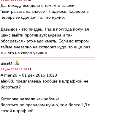
Да, походу все дело в том, что вышли
"выигрывать на классе". Надеюсь, Каррера в
перерыве сделает то, что нужно.
Давыдов - это пиздец. Раз в полгода получая
шанс выйти против аутсаудера и так
обосраться - это надо уметь. Если во втором
тайме внезапно не сотворит чудо, то еще раз
мы его не скоро увидим.
alex68
-
01 дек 2016 18:56
# man26 » 01 дек 2016 18:29
alex68, предлагаешь вообще в штрафной не
бороться?
Кутепова развели как ребенка
бороться по правилам нужно, тем более ЦЗ в
своей штрафной
zZmeIOka
-
01 дек 2016 18:56