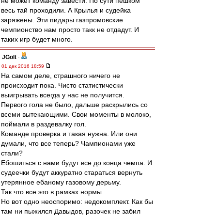
не может команду завести. По сути пешком
весь тай проходили. А Крылья и судейка
заряжены. Эти пидары газпромовские
чемпионство нам просто такк не отдадут. И
таких игр будет много.
JGolt
-
01 дек 2016 18:59
На самом деле, страшного ничего не
происходит пока. Чисто статистически
выигрывать всегда у нас не получится.
Первого гола не было, дальше раскрылись со
всеми вытекающими. Свои моменты в молоко,
поймали в раздевалку гол.
Команде проверка и такая нужна. Или они
думали, что все теперь? Чампионами уже
стали?
Ебошиться с нами будут все до конца чемпа. И
судеечки будут аккуратно стараться вернуть
утерянное ебаному газовому дерьму.
Так что все это в рамках нормы.
Но вот одно неоспоримо: недокомплект. Как бы
там ни пыжился Давыдов, разочек не забил