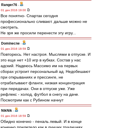
Ranger76
-
01 дек 2016 19:00
Все понятно- Спартак сегодня
профессионально сливают. дальше можно не
смотреть.
Не зря же просили перенести эту игру...
Dominecne
-
01 дек 2016 18:59
Повторюсь. Нет настроя. Мыслями в отпуске. И
это еще нет +10 игр в кубках. Состав у нас
адский. Надеюсь Массимо им на первых
сборах устроит персональный ад. Недобешают
при открываниях и прессинге, не
отрабатывают фланги, низкая концентрация
при передачах. Они в отпуске уже. Уже
рефлекс - холод, футбол в снегу на даче.
Посмотрим как с Рубином начнут
NikNik
-
01 дек 2016 18:59
Обидно конечно - пеналь левый. И в конце
конечно прилетело как в лучших традициях.