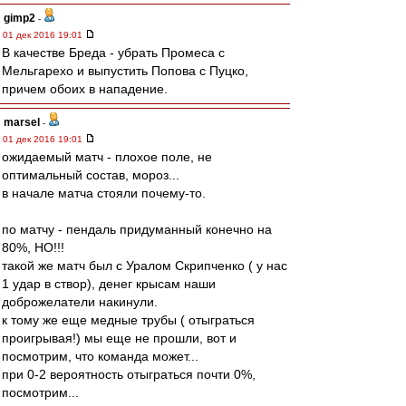
gimp2
-
01 дек 2016 19:01
В качестве Бреда - убрать Промеса с
Мельгарехо и выпустить Попова с Пуцко,
причем обоих в нападение.
marsel
-
01 дек 2016 19:01
ожидаемый матч - плохое поле, не
оптимальный состав, мороз...
в начале матча стояли почему-то.
по матчу - пендаль придуманный конечно на
80%, НО!!!
такой же матч был с Уралом Скрипченко ( у нас
1 удар в створ), денег крысам наши
доброжелатели накинули.
к тому же еще медные трубы ( отыграться
проигрывая!) мы еще не прошли, вот и
посмотрим, что команда может...
при 0-2 вероятность отыграться почти 0%,
посмотрим...