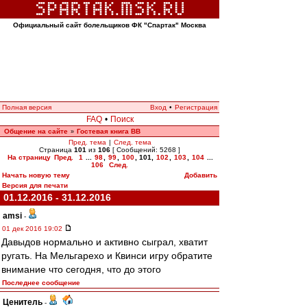
Официальный сайт болельщиков ФК "Спартак" Москва
Полная версия
Вход
•
Регистрация
FAQ
•
Поиск
Общение на сайте
Гостевая книга ВВ
»
Пред. тема
|
След. тема
Страница
101
из
106
[ Сообщений: 5268 ]
На страницу
Пред.
1
...
98
,
99
,
100
,
101
,
102
,
103
,
104
...
106
След.
Начать новую тему
Добавить
Версия для печати
01.12.2016 - 31.12.2016
amsi
-
01 дек 2016 19:02
Давыдов нормально и активно сыграл, хватит
ругать. На Мельгарехо и Квинси игру обратите
внимание что сегодня, что до этого
Последнее сообщение
Ценитель
-