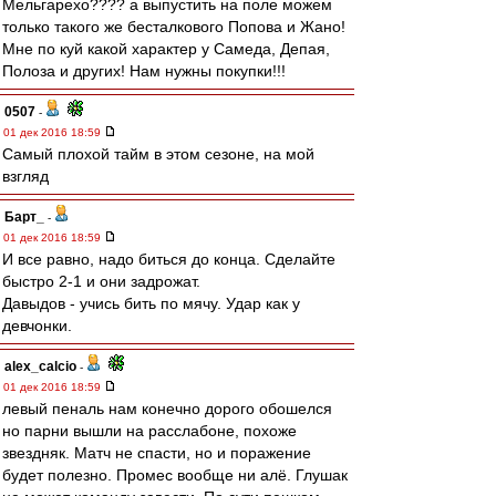
Мельгарехо???? а выпустить на поле можем
только такого же бесталкового Попова и Жано!
Мне по куй какой характер у Самеда, Депая,
Полоза и других! Нам нужны покупки!!!
0507
-
01 дек 2016 18:59
Самый плохой тайм в этом сезоне, на мой
взгляд
Барт_
-
01 дек 2016 18:59
И все равно, надо биться до конца. Сделайте
быстро 2-1 и они задрожат.
Давыдов - учись бить по мячу. Удар как у
девчонки.
alex_calcio
-
01 дек 2016 18:59
левый пеналь нам конечно дорого обошелся
но парни вышли на расслабоне, похоже
звездняк. Матч не спасти, но и поражение
будет полезно. Промес вообще ни алё. Глушак