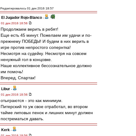
Редактировалось 01 дек 2016 18:57
El Jugador Rojo-Blanco
-
01 дек 2016 18:56
Продолжаем верить в ребят!
Еще есть 45 минут. Пожелаем им удачи и по-
прежнему ПОБЕДЫ! И будем в них верить в
игре против непростого сопернтка!
Несмотря на судейку. Несмотря на совсем
ненужный гол в концовке.
Наше коллективное бессознательное должно
им помочь!
Вперед, Спартак!
Libur
-
01 дек 2016 18:56
отыграются - это как минимум.
Питерский то уж свое отработал, во втором
тайме липовых пенок и лишних минут должен
пострематься давать.
Kerk
-
01 дек 2016 18:56