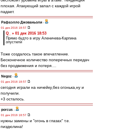
беспокоит уровень игры в атаке. Тенденция
плохая. Атакующий запал с каждой игрой
падает.
Рафаэлло Джованьоли
-
01 дек 2016 18:57
Q_ » 01 дек 2016 18:53
Прямо будто в игру Аленичева-Карпина
опустили
Тоже создалось такое впечатление.
Бесконечное количество поперечных передач
без продвижения и потеря....
Negoz
-
01 дек 2016 18:57
сегодня играли на ничейку,без огонька,ну и
получили.
+3 осталось.
porcus
-
01 дек 2016 18:57
нужны замены и "огонь в глазах" т.е.
пиздюлина!