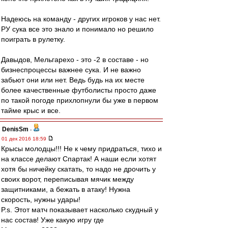
Надеюсь на команду - других игроков у нас нет.
РУ сука все это знало и понимало но решило
поиграть в рулетку.
Давыдов, Мельгарехо - это -2 в составе - но
бизнеспроцессы важнее сука. И не важно
забьют они или нет. Ведь будь на их месте
более качественные футболисты просто даже
по такой погоде прихлопнули бы уже в первом
тайме крыс и все.
DenisSm
-
01 дек 2016 18:59
Крысы молодцы!!! Не к чему придраться, тихо и
на классе делают Спартак! А наши если хотят
хотя бы ничейку скатать, то надо не дрочить у
своих ворот, переписывая мячик между
защитниками, а бежать в атаку! Нужна
скорость, нужны удары!
P.s. Этот матч показывает насколько скудный у
нас состав! Уже какую игру где