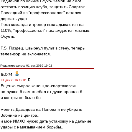
Родионов по кличке Глухо-Немой не смог
отстоять позицию клуба, защитить Спартак.
Последний из "профессионалов" остался
держать удар.
Пока команда и тренер выкладываются на
110%, "профессионал" наслаждается жизнью.
Охуеть.
P.S. Пиздец, швырнул пульт в стену, теперь
телевизор не включается.
Редактировалось 01 дек 2016 19:02
Б.Г.-74
-
01 дек 2016 19:01
Ещенко сыграл,канеш,по-спартаковски...
но лучше б сам въeбaл от души,прошло б..
и контры не было бы..
менять Давыдова на Попова и не убирать
Зобнина из центра..
и мое ИМХО нужно дать установку на дальние
удары с навязыванием борьбы..