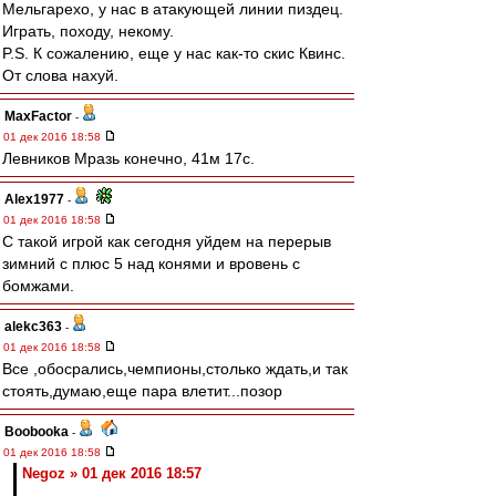
Мельгарехо, у нас в атакующей линии пиздец.
Играть, походу, некому.
P.S. К сожалению, еще у нас как-то скис Квинс.
От слова нахуй.
MaxFactor
-
01 дек 2016 18:58
Левников Мразь конечно, 41м 17с.
Alex1977
-
01 дек 2016 18:58
С такой игрой как сегодня уйдем на перерыв
зимний с плюс 5 над конями и вровень с
бомжами.
alekc363
-
01 дек 2016 18:58
Все ,обосрались,чемпионы,столько ждать,и так
стоять,думаю,еще пара влетит...позор
Boobooka
-
01 дек 2016 18:58
Negoz » 01 дек 2016 18:57