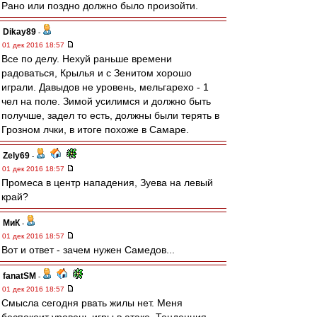
Рано или поздно должно было произойти.
Dikay89
-
01 дек 2016 18:57
Все по делу. Нехуй раньше времени
радоваться, Крылья и с Зенитом хорошо
играли. Давыдов не уровень, мельгарехо - 1
чел на поле. Зимой усилимся и должно быть
получше, задел то есть, должны были терять в
Грозном лчки, в итоге похоже в Самаре.
Zely69
-
01 дек 2016 18:57
Промеса в центр нападения, Зуева на левый
край?
МиК
-
01 дек 2016 18:57
Вот и ответ - зачем нужен Самедов...
fanatSM
-
01 дек 2016 18:57
Смысла сегодня рвать жилы нет. Меня