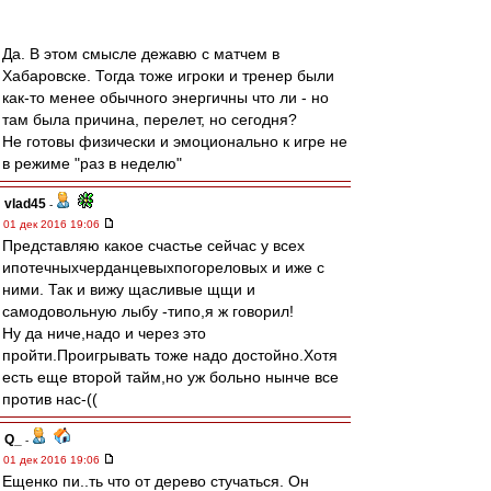
Да. В этом смысле дежавю с матчем в
Хабаровске. Тогда тоже игроки и тренер были
как-то менее обычного энергичны что ли - но
там была причина, перелет, но сегодня?
Не готовы физически и эмоционально к игре не
в режиме "раз в неделю"
vlad45
-
01 дек 2016 19:06
Представляю какое счастье сейчас у всех
ипотечныхчерданцевыхпогореловых и иже с
ними. Так и вижу щасливые щщи и
самодовольную лыбу -типо,я ж говорил!
Ну да ниче,надо и через это
пройти.Проигрывать тоже надо достойно.Хотя
есть еще второй тайм,но уж больно нынче все
против нас-((
Q_
-
01 дек 2016 19:06
Ещенко пи..ть что от дерево стучаться. Он