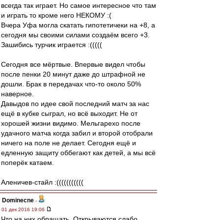
всегда так играет. Но самое интересное что там
и играть то кроме него НЕКОМУ :(
Вчера Уфа могла скатать гипотетичеки на +8, а
сегодня мы своими силами создаём всего +3.
Зашибись турчик играется :(((((
Сегодня все мёртвые. Впервые видел чтобы
после пенки 20 минут даже до штрафной не
дошли. Брак в передачах что-то около 50%
наверное.
Давыдов по идее свой последний матч за нас
ещё в кубке сыграл, но всё выходит. Не от
хорошей жизни видимо. Мельгарехо после
удачного матча когда забил и второй отобрали
ничего на поле не делает. Сегодня ещё и
едленную защиту оббегают как детей, а мы всё
поперёк катаем.
Аленичев-стайл :(((((((((((
Dominecne
-
01 дек 2016 19:06
Что на них обращать. Открываются слабо.