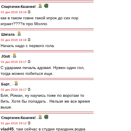
Спартачек-Казачек!
-
01 дек 2016 19:18
как в таком говне такой игрок до сих пор
играет????я про Молло.
Шигала
-
01 дек 2016 19:18
Начать надо с первого гола.
JGolt
-
01 дек 2016 19:17
С ударами печаль адовая. Нужен один гол,
тогда можно побиться еще.
Барт_
-
01 дек 2016 19:17
Бля, Роман, ну научись тоже по воротам то
бить. Хотя бы попадать . Нельзя же все время
выше.
Спартачек-Казачек!
-
01 дек 2016 19:12
vlad45
, там сейчас в студии праздник,водка