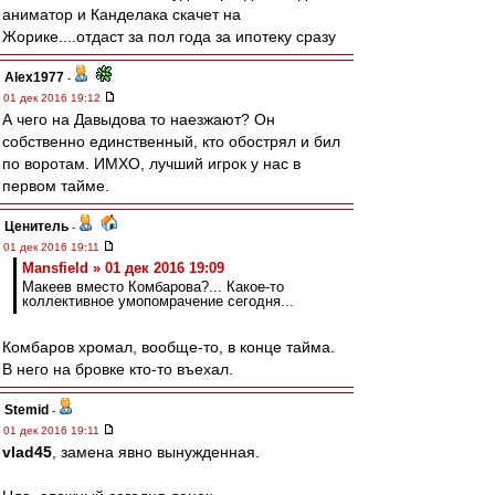
аниматор и Канделака скачет на
Жорике....отдаст за пол года за ипотеку сразу
Alex1977
-
01 дек 2016 19:12
А чего на Давыдова то наезжают? Он
собственно единственный, кто обострял и бил
по воротам. ИМХО, лучший игрок у нас в
первом тайме.
Ценитель
-
01 дек 2016 19:11
Mansfield » 01 дек 2016 19:09
Макеев вместо Комбарова?... Какое-то
коллективное умопомрачение сегодня...
Комбаров хромал, вообще-то, в конце тайма.
В него на бровке кто-то въехал.
Stemid
-
01 дек 2016 19:11
vlad45
, замена явно вынужденная.