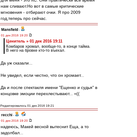
для меня - это КС. Они практически все время
нам сливают.Но вот в самые критические
мгновения - отбирают очки. Я про 2009
год,теперь про сейчас.
Mansfield
-
01 дек 2016 19:20
Ценитель » 01 дек 2016 19:11
Комбаров хромал, вообще-то, в конце тайма.
В него на бровке кто-то въехал.
Да уж сказали...
Не увидел, если честно, что он хромает...
Да и после спектакля имени "Ещенко и судья" в
концовке эмоции перехлестывают... =((
Редактировалось 01 дек 2016 19:21
recchi
-
01 дек 2016 19:20
надеюсь, Макей весной вытеснит Еща, а то
задолбал...