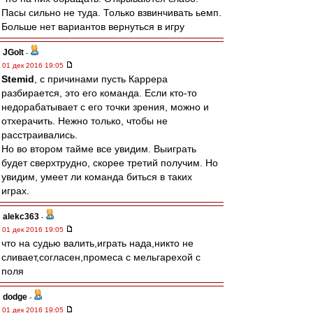
Пасы сильно не туда. Только взвинчивать ьемп.
Больше нет вариантов вернуться в игру
JGolt
-
01 дек 2016 19:05
Stemid
, с причинами пусть Каррера
разбирается, это его команда. Если кто-то
недорабатывает с его точки зрения, можно и
отхерачить. Нежно только, чтобы не
расстраивались.
Но во втором тайме все увидим. Выиграть
будет сверхтрудно, скорее третий получим. Но
увидим, умеет ли команда биться в таких
играх.
alekc363
-
01 дек 2016 19:05
что на судью валить,играть нада,никто не
сливает,согласен,промеса с мельгарехой с
поля
dodge
-
01 дек 2016 19:05