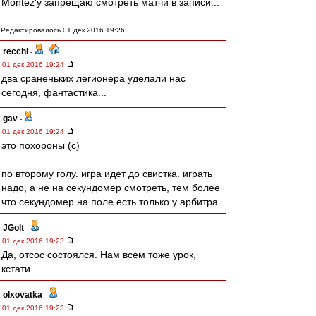
Montez'у запрещаю смотреть матчи в записи...
Редактировалось 01 дек 2016 19:26
recchi
-
01 дек 2016 19:24
два сраненьких легионера уделали нас
сегодня, фантастика...
gav
-
01 дек 2016 19:24
это похороны (с)
по второму голу. игра идет до свистка. играть
надо, а не на секундомер смотреть, тем более
что секундомер на поле есть только у арбитра
JGolt
-
01 дек 2016 19:23
Да, отсос состоялся. Нам всем тоже урок,
кстати.
olxovatka
-
01 дек 2016 19:23