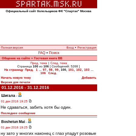
Официальный сайт болельщиков ФК "Спартак" Москва
Полная версия
Вход
•
Регистрация
FAQ
•
Поиск
Общение на сайте
Гостевая книга ВВ
»
Пред. тема
|
След. тема
Страница
100
из
106
[ Сообщений: 5268 ]
На страницу
Пред.
1
...
97
,
98
,
99
,
100
,
101
,
102
,
103
...
106
След.
Начать новую тему
Добавить
Версия для печати
01.12.2016 - 31.12.2016
Шигала
-
01 дек 2016 19:25
Не сдаваться, забить хотя бы один.
Последнее сообщение
Boshetun Mai
-
01 дек 2016 19:25
ну зато у многих наконец с глаз упадут розовые