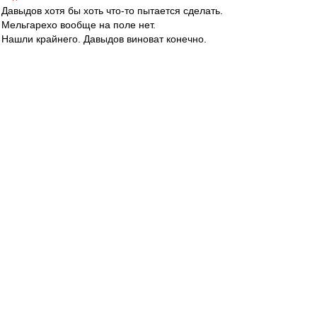
Давыдов хотя бы хоть что-то пытается сделать.
Мельгарехо вообще на поле нет.
Нашли крайнего. Давыдов виноват конечно.
walkin
-
01 дек 2016 19:05
Сами себя накрутили, а теперь расшибаетесь.
Еще очень много соли придется съесть...
Пока альтернативы игре с Зе Луишом не видно,
к сожалению. Мяч впереди не держится
СОВСЕМ.
Alex1977
-
01 дек 2016 19:05
JGolt
,
По Промесу есть ощущение, что он мыслями
уже далеко....
volly
-
01 дек 2016 19:04
не понимаю истерик, какой такой класс у
крыльев , на котором они делают нас? Да ,