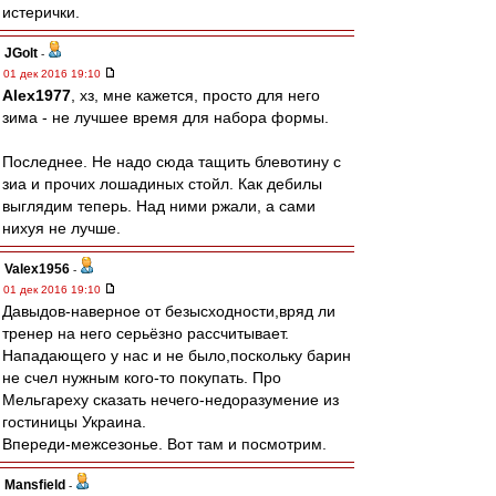
истерички.
JGolt
-
01 дек 2016 19:10
Alex1977
, хз, мне кажется, просто для него
зима - не лучшее время для набора формы.
Последнее. Не надо сюда тащить блевотину с
зиа и прочих лошадиных стойл. Как дебилы
выглядим теперь. Над ними ржали, а сами
нихуя не лучше.
Valex1956
-
01 дек 2016 19:10
Давыдов-наверное от безысходности,вряд ли
тренер на него серьёзно рассчитывает.
Нападающего у нас и не было,поскольку барин
не счел нужным кого-то покупать. Про
Мельгареху сказать нечего-недоразумение из
гостиницы Украина.
Впереди-межсезонье. Вот там и посмотрим.
Mansfield
-