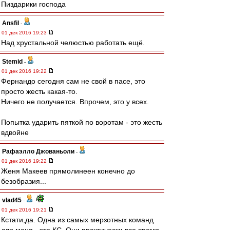
Пиздарики господа
Ansfil
-
01 дек 2016 19:23
Над хрустальной челюстью работать ещё.
Stemid
-
01 дек 2016 19:22
Фернандо сегодня сам не свой в пасе, это
просто жесть какая-то.
Ничего не получается. Впрочем, это у всех.
Попытка ударить пяткой по воротам - это жесть
вдвойне
Рафаэлло Джованьоли
-
01 дек 2016 19:22
Женя Макеев прямолинеен конечно до
безобразия...
vlad45
-
01 дек 2016 19:21
Кстати,да. Одна из самых мерзотных команд