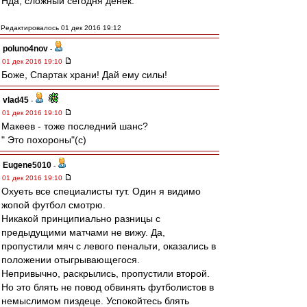
Нда, сложный сегодня денек.
Редактировалось 01 дек 2016 19:12
poluno4nov
-
01 дек 2016 19:10
Боже, Спартак храни! Дай ему силы!
vlad45
-
01 дек 2016 19:10
Макеев - тоже последний шанс?
" Это похороны"(с)
Eugene5010
-
01 дек 2016 19:10
Охуеть все специалисты тут. Один я видимо
жопой футбол смотрю.
Никакой принципиально разницы с
предыдущими матчами не вижу. Да,
пропустили мяч с левого пенальти, оказались в
положении отыгрывающегося.
Непривычно, раскрылись, пропустили второй.
Но это блять не повод обвинять футболистов в
немыслимом пиздеце. Успокойтесь блять