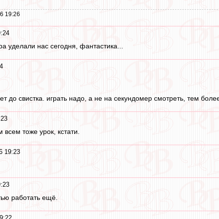
6 19:26
:24
а уделали нас сегодня, фантастика...
4
дет до свистка. играть надо, а не на секундомер смотреть, тем боле
:23
м всем тоже урок, кстати.
6 19:23
:23
тью работать ещё.
9:22