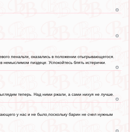
евого пенальти, оказались в положении отыгрывающегося.
 в немыслимом пиздеце. Успокойтесь блять истерички.
ыглядим теперь. Над ними ржали, а сами нихуя не лучше.
дающего у нас и не было,поскольку барин не счел нужным