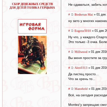
СБОР ДЕНЕЖНЫХ СРЕДСТВ
Не сдаваться, забить хо
ДЛЯ ДЕТЕЙ ТОЛИКА ГЕРЦЫНА
#
Boshetun Mai
» 01 дек 
ну зато у многих наконе
#
Eugene5010
» 01 дек 2
Ну что, у каждого Спарт
Это только -3 очка. Бол
#
Millwood
» 01 дек 201
Вы меня простите за гр
#
Alex0313
» 01 дек 201
Да пистец просто...
Что за хрень то...
#
Mansfield
» 01 дек 201
Всё, на сегодня расходи
Montez'у запрещаю смотр