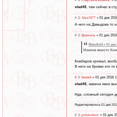
vlad45
, там сейчас в ст
#
Alex1977
» 01 дек 201
А чего на Давыдова то 
#
Ценитель
» 01 дек 2016
Mansfield » 01 дек
Макеев вместо Комб
Комбаров хромал, вообщ
В него на бровке кто-то 
#
Stemid
» 01 дек 2016 1
vlad45
, замена явно вы
Нда, сложный сегодня д
Редактировалось 01 дек 201
#
poluno4nov
» 01 дек 2