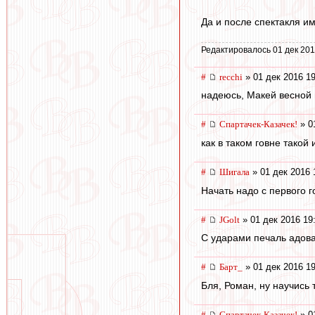
Да и после спектакля им
Редактировалось 01 дек 201
#
recchi
» 01 дек 2016 19
надеюсь, Макей весной в
#
Спартачек-Казачек!
» 0
как в таком говне такой
#
Шигала
» 01 дек 2016 
Начать надо с первого г
#
JGolt
» 01 дек 2016 19
С ударами печаль адова
#
Барт_
» 01 дек 2016 19
Бля, Роман, ну научись 
#
Спартачек-Казачек!
» 0