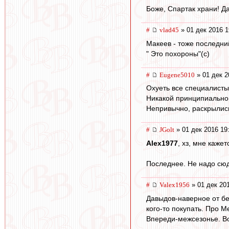
Боже, Спартак храни! Д
#
vlad45
» 01 дек 2016 1
Макеев - тоже последн
" Это похороны"(с)
#
Eugene5010
» 01 дек 2
Охуеть все специалисты
Никакой принципиально 
Непривычно, раскрылись
#
JGolt
» 01 дек 2016 19
Alex1977
, хз, мне каже
Последнее. Не надо сюд
#
Valex1956
» 01 дек 20
Давыдов-наверное от бе
кого-то покупать. Про М
Впереди-межсезонье. Во