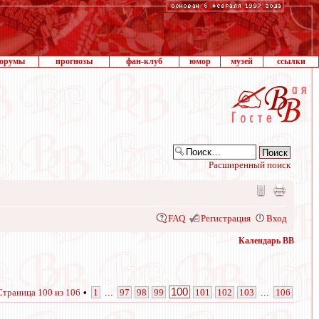
орумы
прогнозы
фан-клуб
юмор
музей
ссылки
Расширенный поиск
FAQ
Регистрация
Вход
Календарь ВВ
100
Страница
100
из
106
•
1
...
97
98
99
101
102
103
...
106