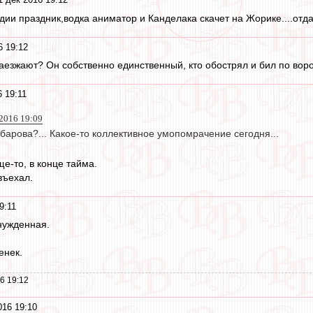
удии праздник,водка аниматор и Канделака скачет на Жорике....отда
6 19:12
наезжают? Он собственно единственный, кто обострял и бил по вор
 19:11
 2016 19:09
арова?... Какое-то коллективное умопомрачение сегодня...
е-то, в конце тайма.
въехал.
9:11
нужденная.
енек.
6 19:12
016 19:10