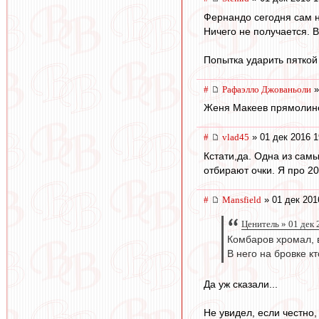
Фернандо сегодня сам не
Ничего не получается. В
Попытка ударить пяткой 
#
Рафаэлло Джованьоли
»
Женя Макеев прямолинее
#
vlad45
» 01 дек 2016 1
Кстати,да. Одна из сам
отбирают очки. Я про 20
#
Mansfield
» 01 дек 201
Ценитель » 01 дек 
Комбаров хромал, в
В него на бровке кт
Да уж сказали...
Не увидел, если честно, 