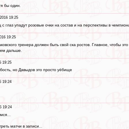
тя бы один.
2016 19:25
ц с глаз упадут розовые очки на состав и на перспективы в чемпион
016 19:25
аковского тренера должен быть свой ска ростов. Главное, чтобы эт
еем дальше.
6 19:25
убость, но Давыдов это просто уёбище
6 19:24
6 19:24
мся...
еть матчи в записи...