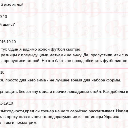
ай ему силы!
9:10
ий шанс?
016 19:10
 тут. Один я видимо жопой футбол смотрю.
разницы с предыдущими матчами не вижу. Да, пропустили мяч с л
, пропустили второй. Но это блять не повод обвинять футболистов
:10
тся, просто для него зима - не лучшее время для набора формы.
а тащить блевотину с зиа и прочих лошадиных стойл. Как дебилы в
16 19:10
зысходности,вряд ли тренер на него серьёзно рассчитывает. Напа
ельгареху сказать нечего-недоразумение из гостиницы Украина.
т там и посмотрим.