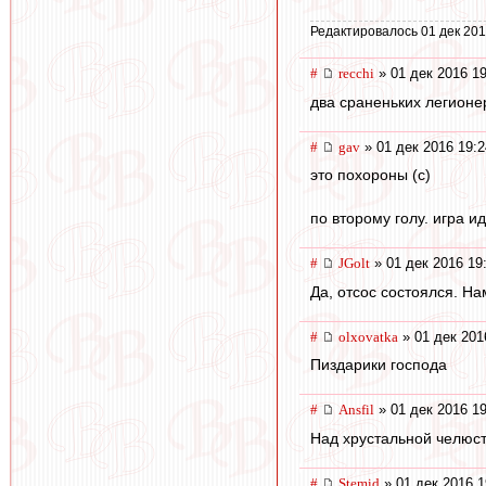
Редактировалось 01 дек 201
#
recchi
» 01 дек 2016 19
два сраненьких легионер
#
gav
» 01 дек 2016 19:2
это похороны (с)
по второму голу. игра и
#
JGolt
» 01 дек 2016 19
Да, отсос состоялся. На
#
olxovatka
» 01 дек 201
Пиздарики господа
#
Ansfil
» 01 дек 2016 19
Над хрустальной челюс
#
Stemid
» 01 дек 2016 1