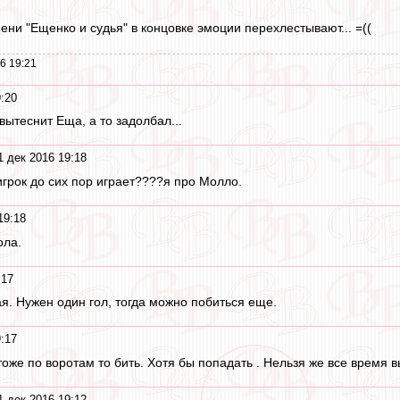
ени "Ещенко и судья" в концовке эмоции перехлестывают... =((
6 19:21
:20
ытеснит Еща, а то задолбал...
1 дек 2016 19:18
 игрок до сих пор играет????я про Молло.
19:18
ола.
:17
я. Нужен один гол, тогда можно побиться еще.
:17
тоже по воротам то бить. Хотя бы попадать . Нельзя же все время 
1 дек 2016 19:12