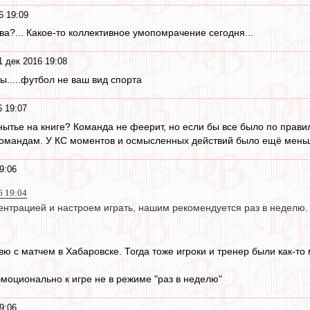
6 19:09
а?... Какое-то коллективное умопомрачение сегодня...
1 дек 2016 19:08
ы.....футбол не ваш вид спорта
6 19:07
 нытье на книге? Команда не феерит, но если бы все было по прави
командам. У КС моментов и осмысленных действий было ещё меньш
9:06
6 19:04
ентрацией и настроем играть, нашим рекомендуется раз в неделю. 
ю с матчем в Хабаровске. Тогда тоже игроки и тренер были как-то
эмоционально к игре не в режиме "раз в неделю"
9:06