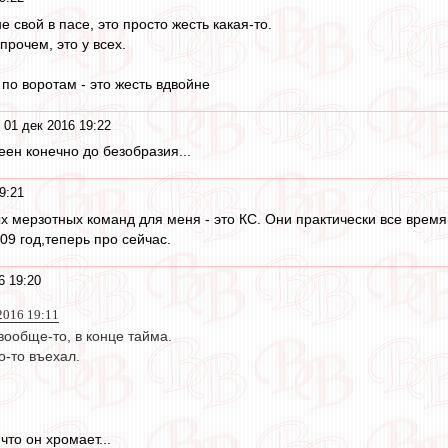
 свой в пасе, это просто жесть какая-то.
прочем, это у всех.
по воротам - это жесть вдвойне
 01 дек 2016 19:22
н конечно до безобразия...
9:21
ых мерзотных команд для меня - это КС. Они практически все время
09 год,теперь про сейчас.
6 19:20
2016 19:11
ообще-то, в конце тайма.
о-то въехал.
что он хромает...