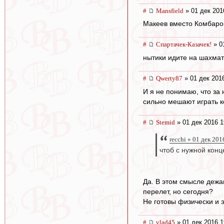
#
Mansfield
» 01 дек 201
Макеев вместо Комбаров
#
Спартачек-Казачек!
» 0
нытики идите на шахмат
#
Qwerty87
» 01 дек 201
И я не понимаю, что за
сильно мешают играть 
#
Stemid
» 01 дек 2016 1
recchi » 01 дек 201
чтоб с нужной конц
Да. В этом смысле дежав
перелет, но сегодня?
Не готовы физически и 
#
vlad45
» 01 дек 2016 1