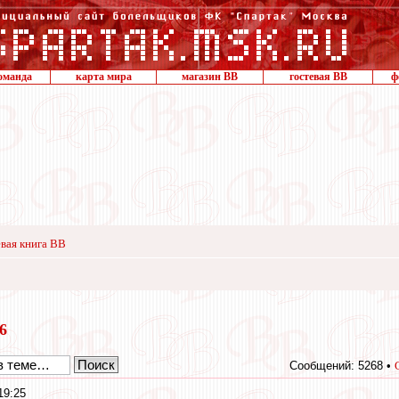
оманда
карта мира
магазин ВВ
гостевая ВВ
ф
вая книга ВВ
16
Сообщений: 5268 •
19:25