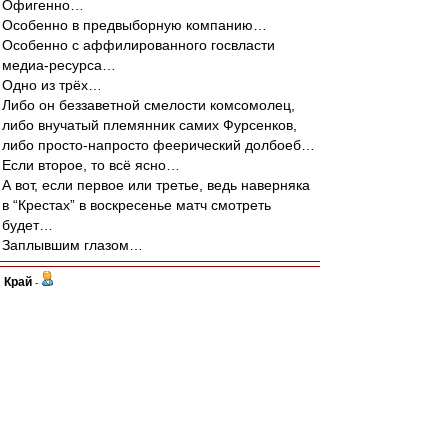
Офигенно…
Особенно в предвыборную компанию…
Особенно с аффилированного госвласти
медиа-ресурса…
Одно из трёх…
Либо он беззаветной смелости комсомолец,
либо внучатый племянник самих Фурсенков,
либо просто-напросто феерический долбоеб…
Если второе, то всё ясно…
А вот, если первое или третье, ведь наверняка
в “Крестах” в воскресенье матч смотреть
будет…
Заплывшим глазом…
Край
-
30 сен 2011 13:07
Иоаким Хундертвассер
, поэтому лучше не
морочить голову людям "диктатурой закона",а
честно жить "по понятиям",имхо...
А то разоблачать подобные схемы легко...но
что-то прокуроры очень уж выборочно к закону
подходят.