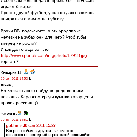
Ибсон сам ведь недавно признался: "В России
играют быстрее".
Просто другой футбол, у нас не дают времени
поиграться с мячом на публику.
Врачи ВВ, подскажите, а эти уродливые
железки на зубах они для чего? Чтоб зубы
вперед не росли?
И как долго еще вот это
http://www.spartak.com/img/photo/17918.jpg
терпеть?
Очкарик-11
-
30 сен 2011 14:53
rezzo
,
На Кавказе легко найдутся родственники
названых Карлосом среди кумыков,аварцев и
прочих россиян.:))
SlavaFil
-
30 сен 2011 14:51
goblin » 30 сен 2011 15:27
Вопрос-то был в другом: зачем этот
совершенно негодный игрок такой непомойке,