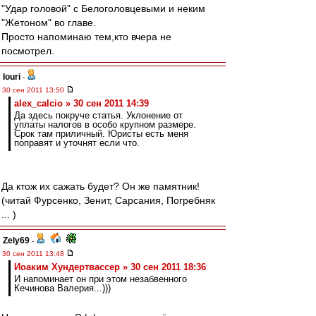
"Удар головой" с Белоголовцевыми и неким
"Жетоном" во главе.
Просто напоминаю тем,кто вчера не
посмотрел.
Iouri
-
30 сен 2011 13:50
alex_calcio » 30 сен 2011 14:39
Да здесь покруче статья. Уклонение от
уплаты налогов в особо крупном размере.
Срок там приличный. Юристы есть меня
поправят и уточнят если что.
Да ктож их сажать будет? Он же памятник!
(читай Фурсенко, Зенит, Сарсания, Погребняк
... )
Zely69
-
30 сен 2011 13:48
Иоаким Хундертвассер » 30 сен 2011 18:36
И напоминает он при этом незабвенного
Кечинова Валерия...)))