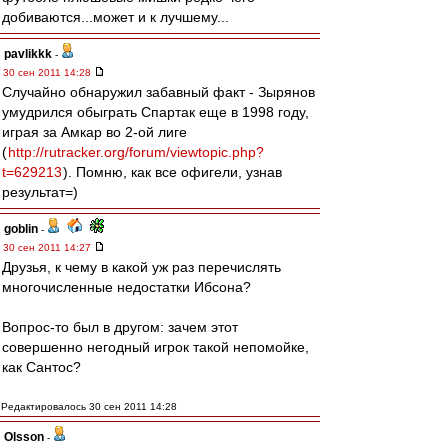
добиваются...может и к лучшему...
pavlikkk
-
30 сен 2011 14:28
Случайно обнаружил забавный факт - Зырянов
умудрился обыграть Спартак еще в 1998 году,
играя за Амкар во 2-ой лиге
(
http://rutracker.org/forum/viewtopic.php?
t=629213
). Помню, как все офигели, узнав
результат=)
goblin
-
30 сен 2011 14:27
Друзья, к чему в какой уж раз перечислять
многочисленные недостатки Ибсона?
Вопрос-то был в другом: зачем этот
совершенно негодный игрок такой непомойке,
как Сантос?
Редактировалось 30 сен 2011 14:28
Olsson
-