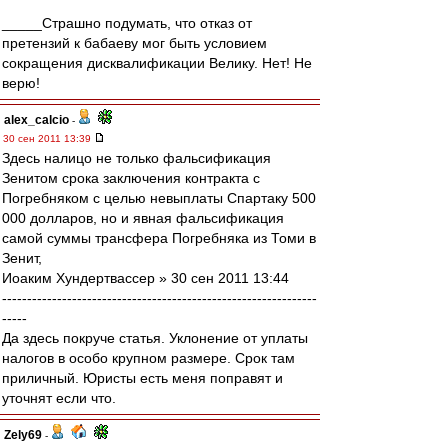
_____Страшно подумать, что отказ от
претензий к бабаеву мог быть условием
сокращения дисквалификации Велику. Нет! Не
верю!
alex_calcio
-
30 сен 2011 13:39
Здесь налицо не только фальсификация
Зенитом срока заключения контракта с
Погребняком с целью невыплаты Спартаку 500
000 долларов, но и явная фальсификация
самой суммы трансфера Погребняка из Томи в
Зенит,
Иоаким Хундертвассер » 30 сен 2011 13:44
---------------------------------------------------------------
-----
Да здесь покруче статья. Уклонение от уплаты
налогов в особо крупном размере. Срок там
приличный. Юристы есть меня поправят и
уточнят если что.
Zely69
-