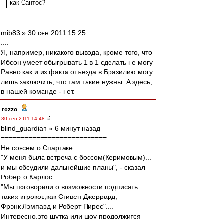
как Сантос?
mib83 » 30 сен 2011 15:25
....
Я, например, никакого вывода, кроме того, что
Ибсон умеет обыгрывать 1 в 1 сделать не могу.
Равно как и из факта отъезда в Бразилию могу
лишь заключить, что там такие нужны. А здесь,
в нашей команде - нет.
rezzo
-
30 сен 2011 14:48
blind_guardian » 6 минут назад
===========================
Не совсем о Спартаке...
"У меня была встреча с боссом(Керимовым)...
и мы обсудили дальнейшие планы", - сказал
Роберто Карлос.
"Мы поговорили о возможности подписать
таких игроков,как Стивен Джеррард,
Фрэнк Лэмпард и Роберт Пирес"....
Интересно,это шутка или шоу продолжится