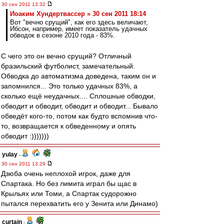
30 сен 2011 13:32
Иоаким Хундертвассер » 30 сен 2011 18:14
Вот "вечно срущий", как его здесь величают,
Ибсон, например, имеет показатель удачных
обводок в сезоне 2010 года - 83%.
С чего это он вечно срущий? Отличный
бразильский футболист, замечательный.
Обводка до автоматизма доведена, таким он и
запомнился... Это только удачных 83%, а
сколько ещё неудачных.... Сплошные обводки,
обводит и обводит, обводит и обводит... Бывало
обведёт кого-то, потом как будто вспомнив что-
то, возвращается к обведенному и опять
обводит :)))))))
yulay
-
30 сен 2011 13:29
Дзюба очень неплохой игрок, даже для
Спартака. Но без лимита играл бы щас в
Крыльях или Томи, а Спартак судорожно
пытался перехватить его у Зенита или Динамо)
curtain
-