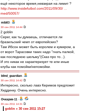
ещё некоторое время,невзирая на лимит ?
http://www.insidefutbol.com/2011/09/30/ ...
med/50057/
mib83
-
30 сен 2011 14:44
2 goblin
Серег, как ты думаешь, отличается ли
бразильский чемп от европейских?
Там Ибсон может быть королем и кумиром, а
от ворот Тарасовки таких надо "гнать палкой,
как последнюю шельму"(Сказ про то...).
И это никак не характеризует те или иные
клубы как помойки/непомойки.
blind_guardian
-
30 сен 2011 14:42
Интересно, сколько лавэ Керимов предложит
Хиддинку. Очень интересно.
Очкарик-11
-
30 сен 2011 14:31
goblin » 30 сен 2011 15:27