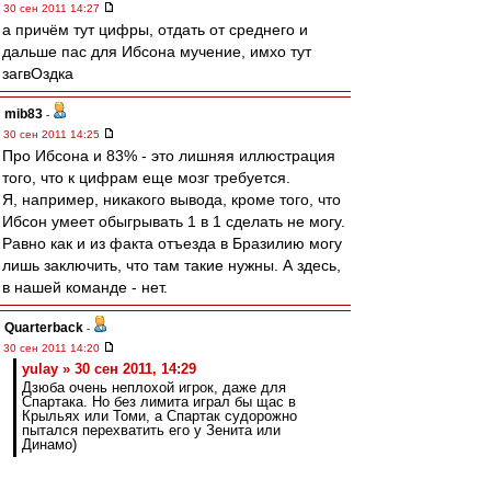
30 сен 2011 14:27
а причём тут цифры, отдать от среднего и
дальше пас для Ибсона мучение, имхо тут
загвОздка
mib83
-
30 сен 2011 14:25
Про Ибсона и 83% - это лишняя иллюстрация
того, что к цифрам еще мозг требуется.
Я, например, никакого вывода, кроме того, что
Ибсон умеет обыгрывать 1 в 1 сделать не могу.
Равно как и из факта отъезда в Бразилию могу
лишь заключить, что там такие нужны. А здесь,
в нашей команде - нет.
Quarterback
-
30 сен 2011 14:20
yulay » 30 сен 2011, 14:29
Дзюба очень неплохой игрок, даже для
Спартака. Но без лимита играл бы щас в
Крыльях или Томи, а Спартак судорожно
пытался перехватить его у Зенита или
Динамо)