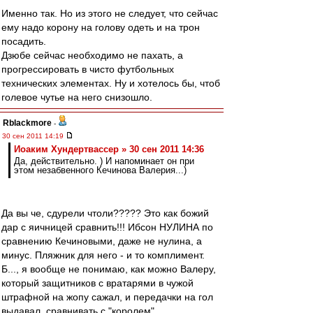
Именно так. Но из этого не следует, что сейчас
ему надо корону на голову одеть и на трон
посадить.
Дзюбе сейчас необходимо не пахать, а
прогрессировать в чисто футбольных
технических элементах. Ну и хотелось бы, чтоб
голевое чутье на него снизошло.
Rblackmore
-
30 сен 2011 14:19
Иоаким Хундертвассер » 30 сен 2011 14:36
Да, действительно. ) И напоминает он при
этом незабвенного Кечинова Валерия...)
Да вы че, сдурели чтоли????? Это как божий
дар с яичницей сравнить!!! Ибсон НУЛИНА по
сравнению Кечиновыми, даже не нулина, а
минус. Пляжник для него - и то комплимент.
Б..., я вообще не понимаю, как можно Валеру,
который защитников с вратарями в чужой
штрафной на жопу сажал, и передачки на гол
выдавал, сравнивать с "королем"