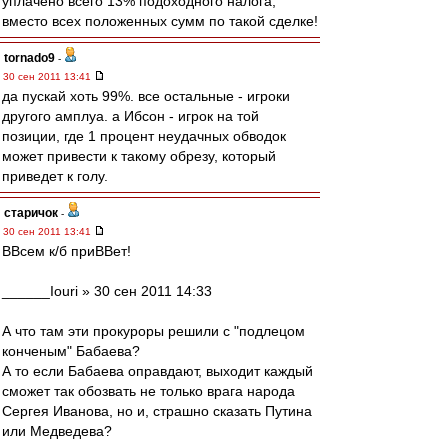
уплачено всего 13% подоходного налога,
вместо всех положенных сумм по такой сделке!
tornado9
-
30 сен 2011 13:41
да пускай хоть 99%. все остальные - игроки
другого амплуа. а Ибсон - игрок на той
позиции, где 1 процент неудачных обводок
может привести к такому обрезу, который
приведет к голу.
старичок
-
30 сен 2011 13:41
ВВсем к/б приВВет!
______Iouri » 30 сен 2011 14:33
А что там эти прокуроры решили с "подлецом
конченым" Бабаева?
А то если Бабаева оправдают, выходит каждый
сможет так обозвать не только врага народа
Сергея Иванова, но и, страшно сказать Путина
или Медведева?