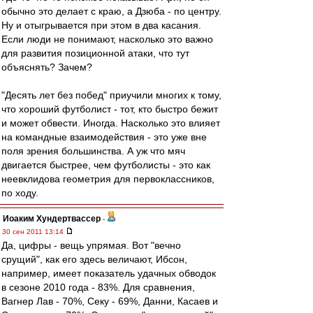
обычно это делает с краю, а Дзюба - по центру.
Ну и отыгрывается при этом в два касания.
Если люди не понимают, насколько это важно
для развития позиционной атаки, что тут
объяснять? Зачем?
"Десять лет без побед" приучили многих к тому,
что хороший футболист - тот, кто быстро бежит
и может обвести. Иногда. Насколько это влияет
на командные взаимодействия - это уже вне
поля зрения большинства. А уж что мяч
двигается быстрее, чем футболисты - это как
неевклидова геометрия для первоклассников,
по ходу.
Иоаким Хундертвассер
-
30 сен 2011 13:14
Да, цифры - вещь упрямая. Вот "вечно
срущий", как его здесь величают, Ибсон,
например, имеет показатель удачных обводок
в сезоне 2010 года - 83%. Для сравнения,
Вагнер Лав - 70%, Секу - 69%, Данни, Касаев и