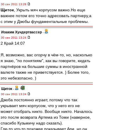
30 сен 2011 13:28
Щиток
, Укрыть мяч корпусом важно.Но еще
важнее потом его точно адресовать партнеру,а
с этим у Дзюбы фундаментальные проблемы.
Иоаким Хундертвассер
-
30 сен 2011 13:24
2 Край 14:07
Я, возможно, вас огорчу в чём-то, но, насколько
я знаю, "по понятиям", как вы говорите, кидать
партнёров на большие суммы в иностранной
валюте также не приветствуется. ) Более того,
это небезопасно. )
Щиток
-
30 сен 2011 13:24
Дзюба постоянно играет, потому что так
укрывает мяч корпусом, что у него его не
может отобрать никто. Вообще никто. Началось
это после возврата Артема из Томи (наверное,
спасибо Кузьмичу надо сказать).
Где-то что-то похожее показывает Ари, но он