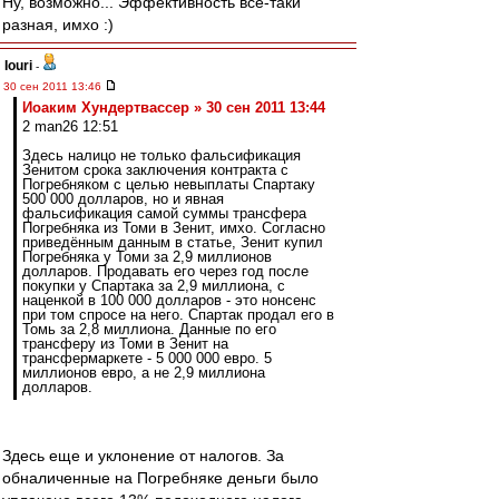
Ну, возможно... Эффективность всё-таки
разная, имхо :)
Iouri
-
30 сен 2011 13:46
Иоаким Хундертвассер » 30 сен 2011 13:44
2 man26 12:51
Здесь налицо не только фальсификация
Зенитом срока заключения контракта с
Погребняком с целью невыплаты Спартаку
500 000 долларов, но и явная
фальсификация самой суммы трансфера
Погребняка из Томи в Зенит, имхо. Согласно
приведённым данным в статье, Зенит купил
Погребняка у Томи за 2,9 миллионов
долларов. Продавать его через год после
покупки у Спартака за 2,9 миллиона, с
наценкой в 100 000 долларов - это нонсенс
при том спросе на него. Спартак продал его в
Томь за 2,8 миллиона. Данные по его
трансферу из Томи в Зенит на
трансфермаркете - 5 000 000 евро. 5
миллионов евро, а не 2,9 миллиона
долларов.
Здесь еще и уклонение от налогов. За
обналиченные на Погребняке деньги было