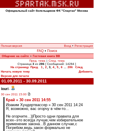
Официальный сайт болельщиков ФК "Спартак" Москва
Полная версия
Вход
•
Регистрация
FAQ
•
Поиск
Общение на сайте
Гостевая книга ВВ
»
Пред. тема
|
След. тема
Страница
3
из
286
[ Сообщений: 14284 ]
На страницу
Пред.
1
,
2
,
3
,
4
,
5
,
6
...
286
След.
Начать новую тему
Добавить
Версия для печати
01.09.2011 - 30.09.2011
Iouri
-
30 сен 2011 15:00
Край » 30 сен 2011 14:55
Иоаким Хундертвассер » 30 сен 2011 14:24
Я, возможно, вас огорчу в чём-то...
Не огорчите...))Просто одни правила для
всех--это всегда лучше,чем избирательное
применение закона...В данном случае,с
Погребом,ведь закон формально не