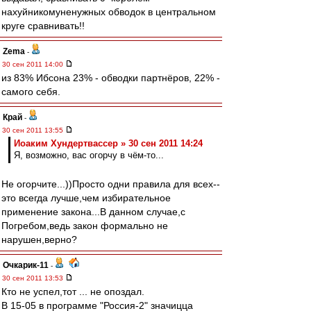
нахуйникомуненужных обводок в центральном
круге сравнивать!!
Zema
-
30 сен 2011 14:00
из 83% Ибсона 23% - обводки партнёров, 22% -
самого себя.
Край
-
30 сен 2011 13:55
Иоаким Хундертвассер » 30 сен 2011 14:24
Я, возможно, вас огорчу в чём-то...
Не огорчите...))Просто одни правила для всех--
это всегда лучше,чем избирательное
применение закона...В данном случае,с
Погребом,ведь закон формально не
нарушен,верно?
Очкарик-11
-
30 сен 2011 13:53
Кто не успел,тот ... не опоздал.
В 15-05 в программе "Россия-2" значицца