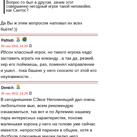
Вопрос-то был в другом: зачем этот
совершенно негодный игрок такой непомойке,
как Сантос?
Да Вы ж этим вопросом наповал их всех
бьёте!:))
Pafnuti
-
30 сен 2011 14:29
Ибсон классный игрок, но такого игрока надо
заставить играть на команду...а так да, резкий,
хер его поймаешь, раз, поменял направление
и ушел...тока башню у него сносило от этой его
неуязвимости...
Denich
-
30 сен 2011 14:29
В сегодняшнем СЭксе Непомнящий дал очень
любопытное вью, всем рекомендую
ознакомиться, так вот и по Артемию нашему
пара интересных характеристик, похоже
маленькая корона у него на голове уже сейчас
имеется, непростой паренек в общем, хотя в
футболе плюшевые мишки редко чего