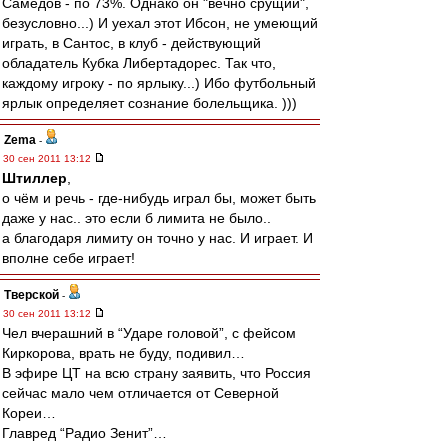
Самедов - по 73%. Однако он "вечно срущий",
безусловно...) И уехал этот Ибсон, не умеющий
играть, в Сантос, в клуб - действующий
обладатель Кубка Либертадорес. Так что,
каждому игроку - по ярлыку...) Ибо футбольный
ярлык определяет сознание болельщика. )))
Zema
-
30 сен 2011 13:12
Штиллер
,
о чём и речь - где-нибудь играл бы, может быть
даже у нас.. это если б лимита не было..
а благодаря лимиту он точно у нас. И играет. И
вполне себе играет!
Тверской
-
30 сен 2011 13:12
Чел вчерашний в “Ударе головой”, с фейсом
Киркорова, врать не буду, подивил…
В эфире ЦТ на всю страну заявить, что Россия
сейчас мало чем отличается от Северной
Кореи…
Главред “Радио Зенит”…