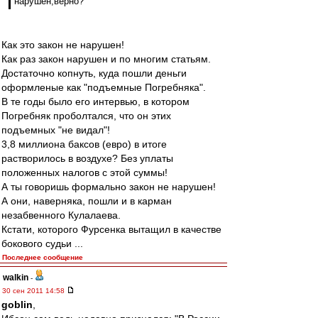
нарушен,верно?
Как это закон не нарушен!
Как раз закон нарушен и по многим статьям.
Достаточно копнуть, куда пошли деньги
оформленые как "подъемные Погребняка".
В те годы было его интервью, в котором
Погребняк проболтался, что он этих
подъемных "не видал"!
3,8 миллиона баксов (евро) в итоге
растворилось в воздухе? Без уплаты
положенных налогов с этой суммы!
А ты говоришь формально закон не нарушен!
А они, наверняка, пошли и в карман
незабвенного Кулалаева.
Кстати, которого Фурсенка вытащил в качестве
бокового судьи ...
Последнее сообщение
walkin
-
30 сен 2011 14:58
goblin
,