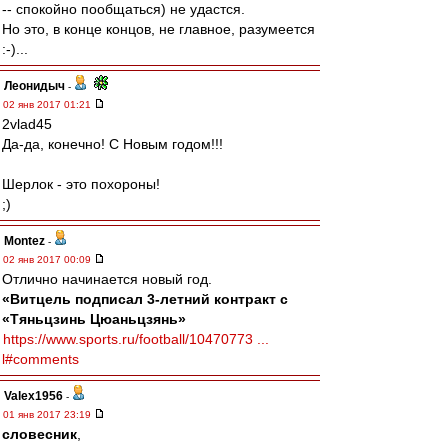
-- спокойно пообщаться) не удастся.
Но это, в конце концов, не главное, разумеется
:-)...
Леонидыч
-
02 янв 2017 01:21
2vlad45
Да-да, конечно! С Новым годом!!!
Шерлок - это похороны!
;)
Montez
-
02 янв 2017 00:09
Отлично начинается новый год.
«Витцель подписал 3-летний контракт с
«Тяньцзинь Цюаньцзянь»
https://www.sports.ru/football/10470773 ...
l#comments
Valex1956
-
01 янв 2017 23:19
словесник
,