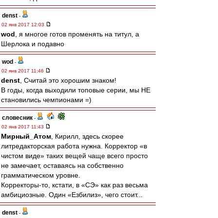
denst
-
02 янв 2017 12:03
wod
, я многое готов променять на титул, а
Шерлока и подавно
wod
-
02 янв 2017 11:46
denst
, Считай это хорошим знаком!
В годы, когда выходили топовые серии, мы НЕ
становились чемпионами =)
словесник
-
02 янв 2017 11:43
Мирный_Атом
, Кирилл, здесь скорее
литредакторская работа нужна. Корректор «в
чистом виде» таких вещей чаще всего просто
не замечает, оставаясь на собственно
грамматическом уровне.
Корректоры-то, кстати, в «СЭ» как раз весьма
амбициозные. Один «Езбилиз», чего стоит...
denst
-