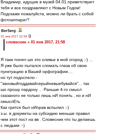
Владимир, идущие в музей 04.01.приветствуют
тебя и все поздравляют с Новым Годом!
Подскажи пожалуйста, можно ли брать с собой
фотоаппарат?
BerSerg
-
01 янв 2017 22:59
словесник » 01 янв 2017, 21:58
Я таки понял шо это оливье в мой огород :-) ...
Я уже было пытался сломать глаза об свою
пунктуацию в Вашей орфографии....
но тут подоспело -
"зановыйгоддавайсерыйневыебувайся"... так
шо прошу пардону ... Раньше 4-го смысл
сказаного не только лишь нИ понять , но и нИ
омыслЕть
Как грится был нИправ вспылил :-)
з.ы. я докуметы на субсидию меньше правил
чем этот пост на вв . Словесник что ты делаешь
с людьми :-)