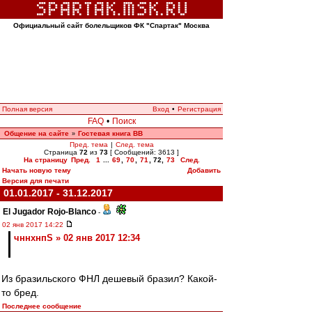
Официальный сайт болельщиков ФК "Спартак" Москва
Полная версия
Вход
•
Регистрация
FAQ
•
Поиск
Общение на сайте
Гостевая книга ВВ
»
Пред. тема
|
След. тема
Страница
72
из
73
[ Сообщений: 3613 ]
На страницу
Пред.
1
...
69
,
70
,
71
,
72
,
73
След.
Начать новую тему
Добавить
Версия для печати
01.01.2017 - 31.12.2017
El Jugador Rojo-Blanco
-
02 янв 2017 14:22
чннхнпS » 02 янв 2017 12:34
Из бразильского ФНЛ дешевый бразил? Какой-
то бред.
Последнее сообщение