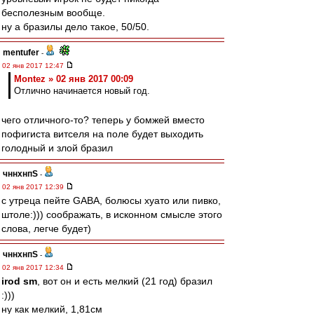
бесполезным вообще.
ну а бразилы дело такое, 50/50.
mentufer
-
02 янв 2017 12:47
Montez » 02 янв 2017 00:09
Отлично начинается новый год.
чего отличного-то? теперь у бомжей вместо
пофигиста витселя на поле будет выходить
голодный и злой бразил
чннхнпS
-
02 янв 2017 12:39
с утреца пейте GABA, болюсы хуато или пивко,
штоле:))) соображать, в исконном смысле этого
слова, легче будет)
чннхнпS
-
02 янв 2017 12:34
irod sm
, вот он и есть мелкий (21 год) бразил
:)))
ну как мелкий, 1,81см