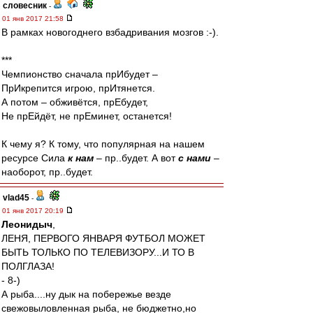
словесник
-
01 янв 2017 21:58
В рамках новогоднего взбадривания мозгов :-).
***
Чемпионство сначала прИбудет –
ПрИкрепится игрою, прИтянется.
А потом – обживётся, прЕбудет,
Не прЕйдёт, не прЕминет, останется!
К чему я? К тому, что популярная на нашем
ресурсе Сила
к нам
– пр..будет. А вот
с нами
–
наоборот, пр..будет.
vlad45
-
01 янв 2017 20:19
Леонидыч
,
ЛЕНЯ, ПЕРВОГО ЯНВАРЯ ФУТБОЛ МОЖЕТ
БЫТЬ ТОЛЬКО ПО ТЕЛЕВИЗОРУ...И ТО В
ПОЛГЛАЗА!
- 8-)
А рыба....ну дык на побережье везде
свежовыловленная рыба, не бюджетно,но