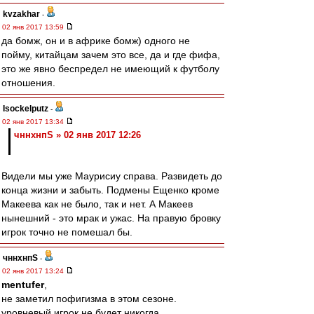
kvzakhar
-
02 янв 2017 13:59
да бомж, он и в африке бомж) одного не
пойму, китайцам зачем это все, да и где фифа,
это же явно беспредел не имеющий к футболу
отношения.
Isockelputz
-
02 янв 2017 13:34
чннхнпS » 02 янв 2017 12:26
Видели мы уже Маурисиу справа. Развидеть до
конца жизни и забыть. Подмены Ещенко кроме
Макеева как не было, так и нет. А Макеев
нынешний - это мрак и ужас. На правую бровку
игрок точно не помешал бы.
чннхнпS
-
02 янв 2017 13:24
mentufer
,
не заметил пофигизма в этом сезоне.
уровневый игрок не будет никогда