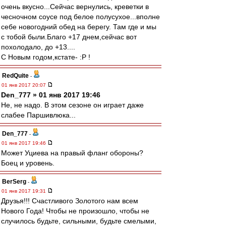
очень вкусно...Сейчас вернулись, креветки в
чесночном соусе под белое полусухое...вполне
себе новогодний обед на берегу. Там где и мы
с тобой были.Благо +17 днем,сейчас вот
похолодало, до +13....
С Новым годом,кстате- :P !
RedQuite
-
01 янв 2017 20:07
Den_777 » 01 янв 2017 19:46
Не, не надо. В этом сезоне он играет даже
слабее Паршивлюка...
Den_777
-
01 янв 2017 19:46
Может Уциева на правый фланг обороны?
Боец и уровень.
BerSerg
-
01 янв 2017 19:31
Друзья!!! Счастливого Золотого нам всем
Нового Года! Чтобы не произошло, чтобы не
случилось будьте, сильными, будьте смелыми,