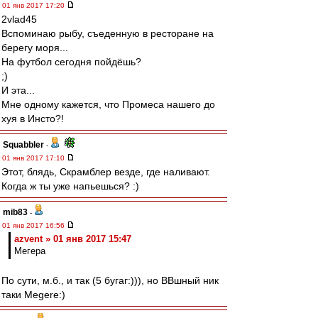
01 янв 2017 17:20
2vlad45
Вспоминаю рыбу, съеденную в ресторане на
берегу моря...
На футбол сегодня пойдёшь?
;)
И эта...
Мне одному кажется, что Промеса нашего до
хуя в Инсто?!
Squabbler
-
01 янв 2017 17:10
Этот, блядь, Скрамблер везде, где наливают.
Когда ж ты уже напьешься? :)
mib83
-
01 янв 2017 16:56
azvent » 01 янв 2017 15:47
Мегера
По сути, м.б., и так (5 бугаг:))), но ВВшный ник
таки Megere:)