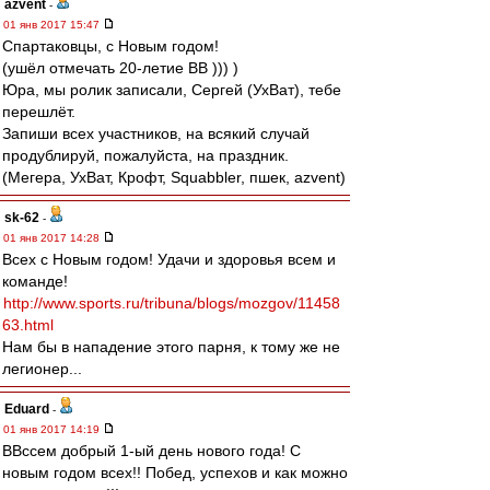
azvent
-
01 янв 2017 15:47
Спартаковцы, с Новым годом!
(ушёл отмечать 20-летие ВВ ))) )
Юра, мы ролик записали, Сергей (УхВат), тебе
перешлёт.
Запиши всех участников, на всякий случай
продублируй, пожалуйста, на праздник.
(Мегера, УхВат, Крофт, Squabbler, пшек, azvent)
sk-62
-
01 янв 2017 14:28
Всех с Новым годом! Удачи и здоровья всем и
команде!
http://www.sports.ru/tribuna/blogs/mozgov/11458
63.html
Нам бы в нападение этого парня, к тому же не
легионер...
Eduard
-
01 янв 2017 14:19
ВВссем добрый 1-ый день нового года! С
новым годом всех!! Побед, успехов и как можно