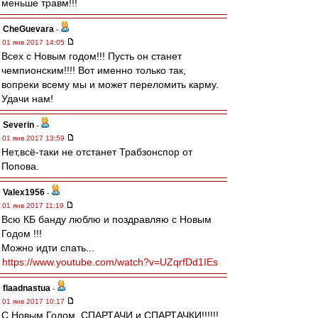
меньше травм!!!
CheGuevara
-
01 янв 2017 14:05
Всех с Новым годом!!! Пусть он станет
чемпионским!!!! Вот именно только так,
вопреки всему мы и может переломить карму.
Удачи нам!
Severin
-
01 янв 2017 13:59
Нет,всё-таки не отстанет Трабзонспор от
Попова.
Valex1956
-
01 янв 2017 11:19
Всю КБ банду люблю и поздравляю с Новым
Годом !!!
Можно идти спать...
https://www.youtube.com/watch?v=UZqrfDd1IEs
flaadnastua
-
01 янв 2017 10:17
С Новым Годом, СПАРТАЧИ и СПАРТАЧКИ!!!!!!