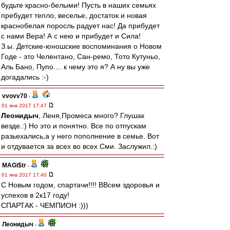
будьте красно-белыми! Пусть в наших семьях
пребудет тепло, веселье, достаток и новая
краснобелая поросль радует нас! Да прибудет
с нами Вера! А с нею и прибудет и Сила!
З.ы. Детские-юношские воспоминания о Новом
Годе - это Челентано, Сан-ремо, Тото Кутуньо,
Аль Бано, Пупо.... к чему это я? А ну вы уже
догадались :-)
vvovv70
-
01 янв 2017 17:47
Леонидыч
, Леня,Промеса много? Глушак
везде.:) Но это и понятно. Все по отпускам
разьехались,а у него пополнение в семье. Вот
и отдувается за всех во всех Сми. Заслужил.:)
MAGi$tr
-
01 янв 2017 17:40
С Новым годом, спартачи!!!! ВВсем здоровья и
успехов в 2к17 году!
СПАРТАК - ЧЕМПИОН :)))
Леонидыч
-