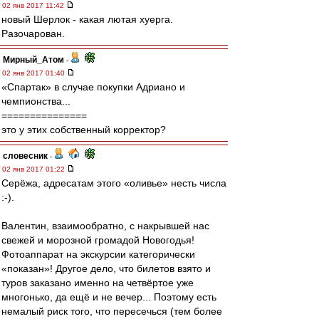
02 янв 2017 11:42
новый Шерлок - какая лютая хуерга.
Разочарован.
Мирный_Атом
-
02 янв 2017 01:40
«Спартак» в случае покупки Адриано и
чемпионства...
===============
это у этих собственный корректор?
словесник
-
02 янв 2017 01:22
Серёжа, адресатам этого «оливье» несть числа
:-).
Валентин, взаимообратно, с накрывшей нас
свежей и морозной громадой Новогодья!
Фотоаппарат на экскурсии категорически
«показан»! Другое дело, что билетов взято и
туров заказано именно на четвёртое уже
многонько, да ещё и не вечер... Поэтому есть
немалый риск того, что пересечься (тем более