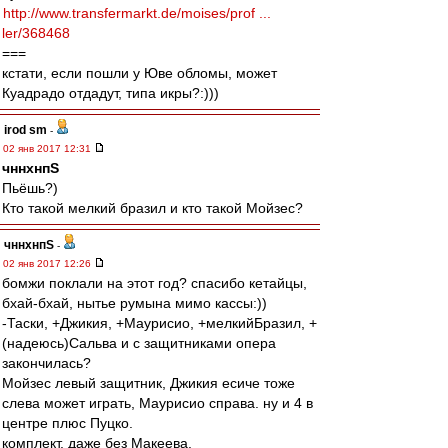
http://www.transfermarkt.de/moises/prof ...
ler/368468
===
кстати, если пошли у Юве обломы, может
Куадрадо отдадут, типа икры?:)))
irod sm
-
02 янв 2017 12:31
чннхнпS
Пьёшь?)
Кто такой мелкий бразил и кто такой Мойзес?
чннхнпS
-
02 янв 2017 12:26
бомжи поклали на этот год? спасибо кетайцы,
бхай-бхай, нытье румына мимо кассы:))
-Таски, +Джикия, +Маурисио, +мелкийБразил, +
(надеюсь)Сальва и с защитниками опера
закончилась?
Мойзес левый защитник, Джикия есиче тоже
слева может играть, Маурисио справа. ну и 4 в
центре плюс Пуцко.
комплект, даже без Макеева.