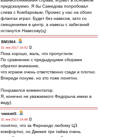
взаимопонимания справа, играют в основном
предсказуемо. Я бы Самедова попробовал
слева с Комбаровым, Промес у нас на обоих
флангах играл. Будет без навесов, зато со
смещениями в центр, а навесы с забеганий
останутся Навесову(ц)
BM1964
-
31 янв 2017 16:52
Пока хорошо, жаль, что пропустили.
По сравнению с предыдущими сборами
обратил внимание,
что играем очень ответственно сзади и плотно.
Впереди похуже, но это тоже понятно.
Понравился комментатор.
Я, конечно не уважаемого Федорыча имею в
виду).
чннхнпS
-
31 янв 2017 16:48
понятно, что за Фернандо любому ЦЗ
комфортно, но Джикия три тайма очень