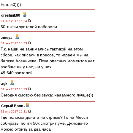
Есть 50))))
greshnik80
-
31 янв 2017 16:24
50 тысяч зрителей побороли.
zmeya
-
31 янв 2017 16:23
Т.к. наши не занимались тактикой на этом
сборе, как писали в прессе, то играем мы на
багаже Аленичева. Пока опасных моментов нет
вообще ни у нас, ни у них.
49 640 зрителей...
agk
-
31 янв 2017 16:23
Сегодня смотрю без звука: нааамного лучше)))
Серый Волк
-
31 янв 2017 16:21
Где полоска доната на стриме? Го на Месси
собирать, почти 50к смотрит уже, Джикию-то
можно отбить за два часа