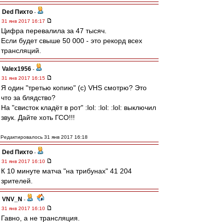
Ded Пихто
-
31 янв 2017 16:17
Цифра перевалила за 47 тысяч.
Если будет свыше 50 000 - это рекорд всех
трансляций.
Valex1956
-
31 янв 2017 16:15
Я один "третью копию" (с) VHS смотрю? Это
что за блядство?
На "свисток кладёт в рот" :lol: :lol: :lol: выключил
звук. Дайте хоть ГСО!!!
Редактировалось 31 янв 2017 16:18
Ded Пихто
-
31 янв 2017 16:10
К 10 минуте матча "на трибунах" 41 204
зрителей.
VNV_N
-
31 янв 2017 16:10
Гавно, а не трансляция.