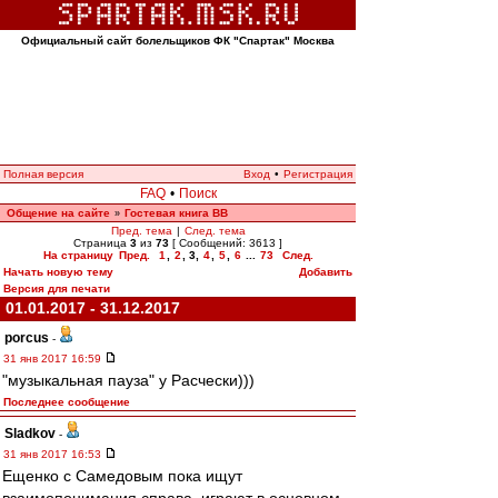
Официальный сайт болельщиков ФК "Спартак" Москва
Полная версия
Вход
•
Регистрация
FAQ
•
Поиск
Общение на сайте
Гостевая книга ВВ
»
Пред. тема
|
След. тема
Страница
3
из
73
[ Сообщений: 3613 ]
На страницу
Пред.
1
,
2
,
3
,
4
,
5
,
6
...
73
След.
Начать новую тему
Добавить
Версия для печати
01.01.2017 - 31.12.2017
porcus
-
31 янв 2017 16:59
"музыкальная пауза" у Расчески)))
Последнее сообщение
Sladkov
-
31 янв 2017 16:53
Ещенко с Самедовым пока ищут