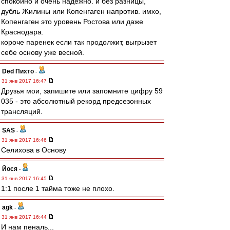
спокойно и очень надежно. и без разницы,
дубль Жилины или Копенгаген напротив. имхо,
Копенгаген это уровень Ростова или даже
Краснодара.
короче паренек если так продолжит, выгрызет
себе основу уже весной.
Ded Пихто
-
31 янв 2017 16:47
Друзья мои, запишите или запомните цифру 59
035 - это абсолютный рекорд предсезонных
трансляций.
SAS
-
31 янв 2017 16:46
Селихова в Основу
Йося
-
31 янв 2017 16:45
1:1 после 1 тайма тоже не плохо.
agk
-
31 янв 2017 16:44
И нам пеналь...