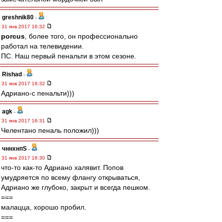
greshnik80
-
31 янв 2017 16:32
porcus
, более того, он профессионально
работал на телевидении.
ПС. Наш первый пенальти в этом сезоне.
Rishad
-
31 янв 2017 16:32
Адриано-с пенальти)))
agk
-
31 янв 2017 16:31
Челентано пеналь положил)))
чннхнпS
-
31 янв 2017 16:30
что-то как-то Адриано халявит. Попов
умудряется по всему флангу открываться,
Адриано же глубоко, закрыт и всегда пешком.
===
малацца, хорошо пробил.
===