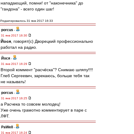
нападающий, помни! от "наконечника" до
"гандона" - всего один шаг!
Редактировалось 31 янв 2017 16:33
porcus
-
31 янв 2017 16:30
Йося
, говорят(с) Дворецкий профессионально
работал на радио.
Йося
-
31 янв 2017 16:29
Второй коммент "расчёска"? Снимаю шляпу!!!!
Глеб Сергеевич, зарекаюсь, больше тебя так
не называть!
porcus
-
31 янв 2017 16:25
а Расчека то совсем молодец!
Уже очень грамотно комментирует в паре с
ЛФТ.
PaWell
-
31 янв 2017 16:24