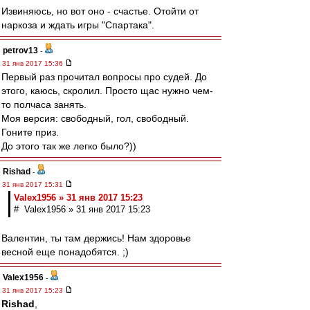
Извиняюсь, но вот оно - счастье. Отойти от
наркоза и ждать игры "Спартака".
petrov13
-
31 янв 2017 15:36
Первый раз прочитал вопросы про судей. До
этого, каюсь, скролил. Просто щас нужно чем-
то полчаса занять.
Моя версия: свободный, гол, свободный.
Гоните приз.
До этого так же легко было?))
Rishad
-
31 янв 2017 15:31
Valex1956 » 31 янв 2017 15:23
# Valex1956 » 31 янв 2017 15:23
Валентин, ты там держись! Нам здоровье
весной еще понадобятся. ;)
Valex1956
-
31 янв 2017 15:23
Rishad
,