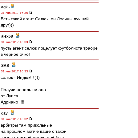
agk
-
31 янв 2017 16:35
Есть такой агент Селюк, он Лосины лучший
друг)))
alex68
-
31 янв 2017 16:33
пусть агент селюк поцелует футболиста траоре
в черное очко!
SAS
-
31 янв 2017 16:33
селюк - Индюк!!! )))
Получи пеналь пи ано
от Луиса
Адриано !!!!
gav
-
31 янв 2017 16:32
арбитры там прикольные
на прошлом матче ваще с такой
замечательной мордочкой был