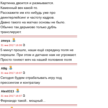
Картинка двоится и размывается.
Каменный век какой-то.
Расскажите им кто нибудь уже про
деинтерлейсинг и частоту кадров.
Давно такого на матчах основы не было.
Обычно так дерьмово только дубль
транслируют.
zmeya
-
31 янв 2017 16:08
5 минут прошло, наши ещё середину поля не
перешли. При этом и датчане нам не угрожают.
Просто гоняют мяч на нашей половине поля
Allig
-
31 янв 2017 16:07
Сегодня будем отрабатывать игру под
прессингом и контратаку
Alex0313
-
31 янв 2017 16:07
Фернандо такой.. мощный...