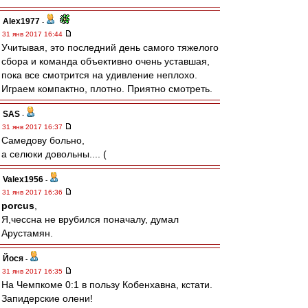
Alex1977
-
31 янв 2017 16:44
Учитывая, это последний день самого тяжелого
сбора и команда объективно очень уставшая,
пока все смотрится на удивление неплохо.
Играем компактно, плотно. Приятно смотреть.
SAS
-
31 янв 2017 16:37
Самедову больно,
а селюки довольны.... (
Valex1956
-
31 янв 2017 16:36
porcus
,
Я,чессна не врубился поначалу, думал
Арустамян.
Йося
-
31 янв 2017 16:35
На Чемпкоме 0:1 в пользу Кобенхавна, кстати.
Запидерские олени!