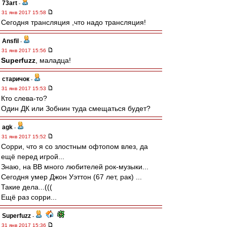
73art
-
31 янв 2017 15:58
Сегодня трансляция ,что надо трансляция!
Ansfil
-
31 янв 2017 15:56
Superfuzz
, маладца!
старичок
-
31 янв 2017 15:53
Кто слева-то?
Один ДК или Зобнин туда смещаться будет?
agk
-
31 янв 2017 15:52
Сорри, что я со злостным офтопом влез, да
ещё перед игрой...
Знаю, на ВВ много любителей рок-музыки...
Сегодня умер Джон Уэттон (67 лет, рак) ...
Такие дела...(((
Ещё раз сорри...
Superfuzz
-
31 янв 2017 15:36