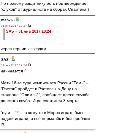
По правому защитнику есть подтверждение
"слухов" от журналиста на сборах Спартака:)
man26
-
31 янв 2017 19:27
SAS » 31 янв 2017 19:24
через тернии к звёздам.
SAS
-
31 янв 2017 19:24
начинается (
Матч 18-го тура чемпионата России "Томь" –
"Ростов" пройдет в Ростове-на-Дону на
стадионе "Олимп-2", сообщает пресс-служба
донского клуба. Игра состоится 3 марта...
"ну и... "?.... а кому то в Мороз играть было
надо/и играли, и всё нормалёк и без проблем
?!...