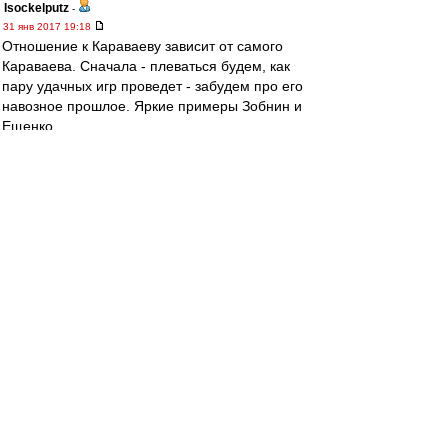
Isockelputz
-
31 янв 2017 19:18
Отношение к Караваеву зависит от самого
Караваева. Сначала - плеваться будем, как
пару удачных игр проведет - забудем про его
навозное прошлое. Яркие примеры Зобнин и
Ещенко.
man26
-
31 янв 2017 19:12
И чего вы болел считаете, сравниваете? У
болотных основная часть болел без интернета,
ибо на свалке его нет.
Ded Пихто
-
31 янв 2017 19:05
Окончательная цифра:
http://imgdepo.com/id/i10236352
Mishgun81
-
31 янв 2017 19:04
Хм! Правый защ? Давно хотел спросить а как
вообще местная общественность отнесется к