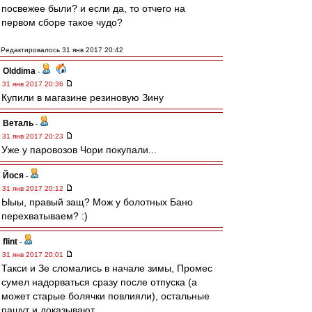
посвежее были? и если да, то отчего на
первом сборе такое чудо?
Редактировалось 31 янв 2017 20:42
Olddima
-
31 янв 2017 20:36
Купили в магазине резиновую Зину
Веталь
-
31 янв 2017 20:23
Уже у паровозов Чори покупали...
Йося
-
31 янв 2017 20:12
Ыыы, правый защ? Мож у болотных Бано
перехватываем? :)
flint
-
31 янв 2017 20:01
Такси и Зе сломались в начале зимы, Промес
сумел надорваться сразу после отпуска (а
может старые болячки повлияли), остальные
пашут и доказывают.