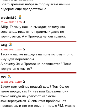
Благо времени набрать форму всем нашим
лидерам ещё предостаточно
greshnik80
-
31 янв 2017 19:55
Allig
, Таски у нас не выходит, потому что
восстанавливается от травмы и даже не
тренируется. А у Промеса легкая травма.
Allig
-
31 янв 2017 19:54
Таски у нас не выходит на поле потому что по
нму идут переговоры.
А почему Зе и Промес не появляются? Тоже
торгуются с кем-то?
Gt3
-
31 янв 2017 19:50
Зачем нам сейчас правый деф? Тем более
такие перцы, как Тигиев или Караваев, они
точно никуда не убегут от нас если
заинтересуемся. С лимитом проблем нет,
проваривали сто его отменят после ЧМ, можно