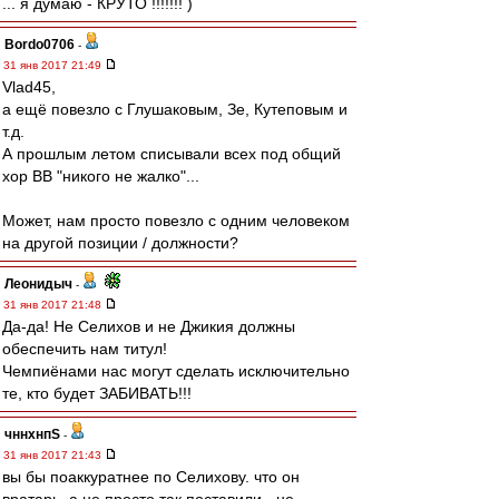
... я думаю - КРУТО !!!!!!! )
Bordo0706
-
31 янв 2017 21:49
Vlad45,
а ещё повезло с Глушаковым, Зе, Кутеповым и
т.д.
А прошлым летом списывали всех под общий
хор ВВ "никого не жалко"...
Может, нам просто повезло с одним человеком
на другой позиции / должности?
Леонидыч
-
31 янв 2017 21:48
Да-да! Не Селихов и не Джикия должны
обеспечить нам титул!
Чемпиёнами нас могут сделать исключительно
те, кто будет ЗАБИВАТЬ!!!
чннхнпS
-
31 янв 2017 21:43
вы бы поаккуратнее по Селихову. что он