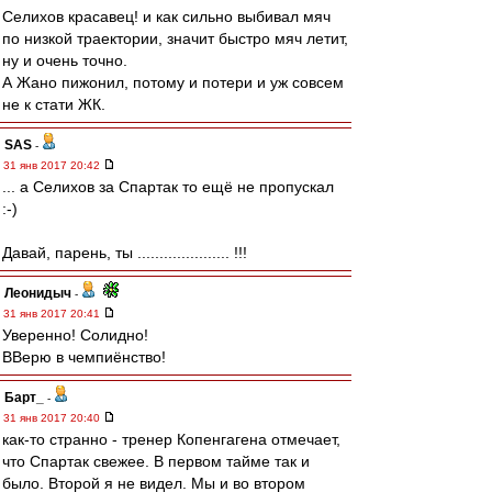
Селихов красавец! и как сильно выбивал мяч
по низкой траектории, значит быстро мяч летит,
ну и очень точно.
А Жано пижонил, потому и потери и уж совсем
не к стати ЖК.
SAS
-
31 янв 2017 20:42
... а Селихов за Спартак то ещё не пропускал
:-)
Давай, парень, ты ..................... !!!
Леонидыч
-
31 янв 2017 20:41
Уверенно! Солидно!
ВВерю в чемпиёнство!
Барт_
-
31 янв 2017 20:40
как-то странно - тренер Копенгагена отмечает,
что Спартак свежее. В первом тайме так и
было. Второй я не видел. Мы и во втором