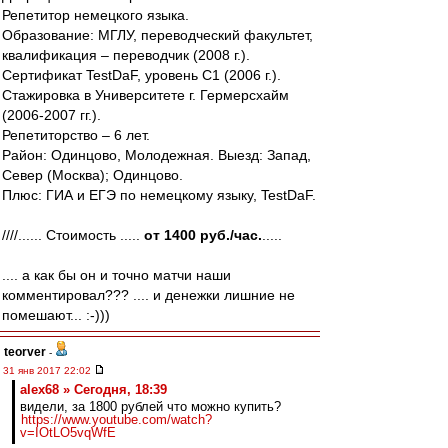
Репетитор немецкого языка.
Образование: МГЛУ, переводческий факультет,
квалификация – переводчик (2008 г.).
Сертификат TestDaF, уровень C1 (2006 г.).
Стажировка в Университете г. Гермерсхайм
(2006-2007 гг.).
Репетиторство – 6 лет.
Район: Одинцово, Молодежная. Выезд: Запад,
Север (Москва); Одинцово.
Плюс: ГИА и ЕГЭ по немецкому языку, TestDaF.
////...... Стоимость .....
от 1400 руб./час.
.....
.... а как бы он и точно матчи наши
комментировал??? .... и денежки лишние не
помешают... :-)))
teorver
-
31 янв 2017 22:02
alex68 » Сегодня, 18:39
видели, за 1800 рублей что можно купить?
https://www.youtube.com/watch?
v=IOtLO5vqWfE