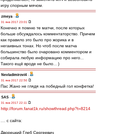
игру спорным мячом.
zmeya
-
31 янв 2017 23:01
Конечно я помню те матчи, после которых
больше обсуждалось комментаторство. Причем
как правило это было про жорика и в
негаивных тонах. Но чтоб после матча
большинство было очаровано комментором и
собирала любую информацию про него...
Такого ещё вроде не было... )
Nevladimirovi4
-
31 янв 2017 22:50
Пас Жано не глядя на победный гол конфетка!
SAS
-
31 янв 2017 22:11
http://forum.fanat1k.ru/showthread.php?t=8214
.... с сайта:
Дворецкий Глеб Сергеевич