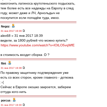
какогонить латиноса крутотеньского подыскать,
тем более есть все надежды на Европу в след
году, может даже и ЛЧ, Арнольдыч не
поскупится если попадём туда, имхо.
Negoz
-
31 янв 2017 19:39
alex68 » 31 янв 2017 18:39
видели, за 1800 рублей что можно купить?
https://www.youtube.com/watch?v=IOtLO5vqWfE
в стоимость входит сборка :D ?
flint
-
31 янв 2017 19:38
По правому защитнику подтверждения уже
есть со всех сторон, кроме главного - доткома
:-(
Сейчас в Европе окошко закроется, заберем
оттуда кого-нить
porcus
-
31 янв 2017 19:30