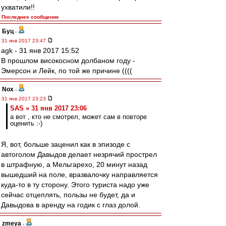
ухватили!!
Последнее сообщение
Буц
-
31 янв 2017 23:47
agk - 31 янв 2017 15:52
В прошлом високосном долбаном году -
Эмерсон и Лейк, по той же причине ((((
Nox
-
31 янв 2017 23:23
SAS » 31 янв 2017 23:06
а вот , кто не смотрел, может сам в повторе
оценить :-)
Я, вот, больше заценил как в эпизоде с
автоголом Давыдов делает незрячий прострел
в штрафную, а Мельгарехо, 20 минут назад
вышедший на поле, вразвалочку направляется
куда-то в ту сторону. Этого туриста надо уже
сейчас отцеплять, пользы не будет, да и
Давыдова в аренду на годик с глаз долой.
zmeya
-