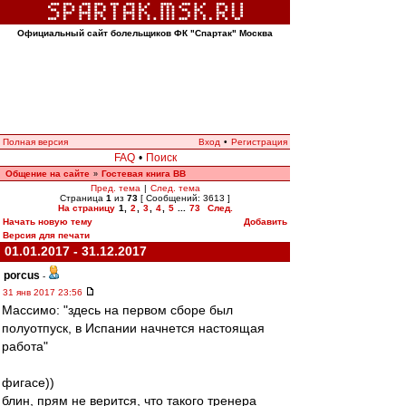
Официальный сайт болельщиков ФК "Спартак" Москва
Полная версия
Вход
•
Регистрация
FAQ
•
Поиск
Общение на сайте
Гостевая книга ВВ
»
Пред. тема
|
След. тема
Страница
1
из
73
[ Сообщений: 3613 ]
На страницу
1
,
2
,
3
,
4
,
5
...
73
След.
Начать новую тему
Добавить
Версия для печати
01.01.2017 - 31.12.2017
porcus
-
31 янв 2017 23:56
Массимо: "здесь на первом сборе был
полуотпуск, в Испании начнется настоящая
работа"
фигасе))
блин, прям не верится, что такого тренера