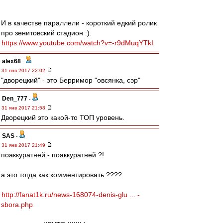
И в качестве параллели - короткий едкий ролик
про зенитовский стадион :).
https://www.youtube.com/watch?v=-r9dMuqYTkI
alex68
-
31 янв 2017 22:02
"дворецкий" - это Берримор "овсянка, сэр"
Den_777
-
31 янв 2017 21:58
Дворецкий это какой-то ТОП уровень.
SAS
-
31 янв 2017 21:49
поаккуратней - поаккуратней ?!
а это тогда как комментировать ????
http://fanat1k.ru/news-168074-denis-glu ... -
sbora.php