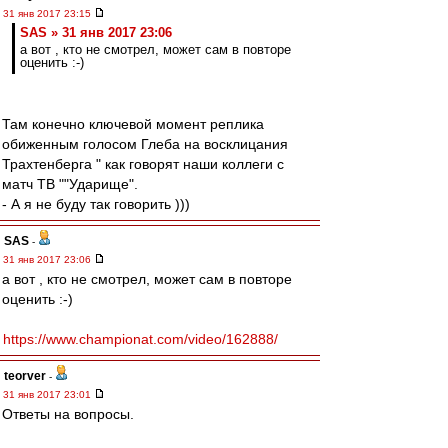
31 янв 2017 23:15
SAS » 31 янв 2017 23:06
а вот , кто не смотрел, может сам в повторе
оценить :-)
Там конечно ключевой момент реплика
обиженным голосом Глеба на восклицания
Трахтенберга " как говорят наши коллеги с
матч ТВ ""Ударище".
- А я не буду так говорить )))
SAS
-
31 янв 2017 23:06
а вот , кто не смотрел, может сам в повторе
оценить :-)
https://www.championat.com/video/162888/
teorver
-
31 янв 2017 23:01
Ответы на вопросы.