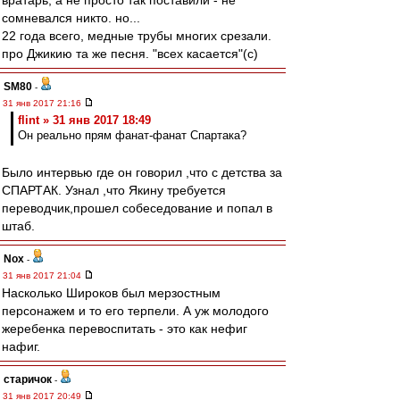
вратарь, а не просто так поставили - не
сомневался никто. но...
22 года всего, медные трубы многих срезали.
про Джикию та же песня. "всех касается"(с)
SM80
-
31 янв 2017 21:16
flint » 31 янв 2017 18:49
Он реально прям фанат-фанат Спартака?
Было интервью где он говорил ,что с детства за
СПАРТАК. Узнал ,что Якину требуется
переводчик,прошел собеседование и попал в
штаб.
Nox
-
31 янв 2017 21:04
Насколько Широков был мерзостным
персонажем и то его терпели. А уж молодого
жеребенка перевоспитать - это как нефиг
нафиг.
старичок
-
31 янв 2017 20:49