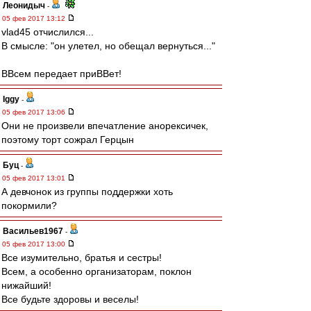
Леонидыч
-
05 фев 2017 13:12
vlad45 отчислился...
В смысле: "он улетел, но обещал вернуться..."
ВВсем передает приВВет!
Iggy
-
05 фев 2017 13:06
Они не произвели впечатление анорексичек,
поэтому торт сожрал Герцын
Буц
-
05 фев 2017 13:01
А девчонок из группы поддержки хоть
покормили?
Васильев1967
-
05 фев 2017 13:00
Все изумительно, братья и сестры!
Всем, а особенно организаторам, поклон
нижайший!
Все будьте здоровы и веселы!