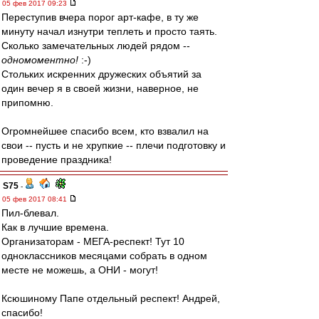
05 фев 2017 09:23
Переступив вчера порог арт-кафе, в ту же
минуту начал изнутри теплеть и просто таять.
Сколько замечательных людей рядом --
одномоментно!
:-)
Стольких искренних дружеских объятий за
один вечер я в своей жизни, наверное, не
припомню.
Огромнейшее спасибо всем, кто взвалил на
свои -- пусть и не хрупкие -- плечи подготовку и
проведение праздника!
S75
-
05 фев 2017 08:41
Пил-блевал.
Как в лучшие времена.
Организаторам - МЕГА-респект! Тут 10
одноклассников месяцами собрать в одном
месте не можешь, а ОНИ - могут!
Ксюшиному Папе отдельный респект! Андрей,
спасибо!