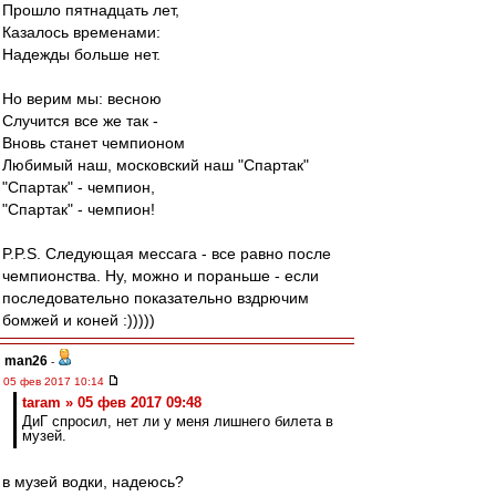
Прошло пятнадцать лет,
Казалось временами:
Надежды больше нет.
Но верим мы: весною
Случится все же так -
Вновь станет чемпионом
Любимый наш, московский наш "Спартак"
"Спартак" - чемпион,
"Спартак" - чемпион!
P.P.S. Следующая мессага - все равно после
чемпионства. Ну, можно и пораньше - если
последовательно показательно вздрючим
бомжей и коней :)))))
man26
-
05 фев 2017 10:14
taram » 05 фев 2017 09:48
ДиГ спросил, нет ли у меня лишнего билета в
музей.
в музей водки, надеюсь?