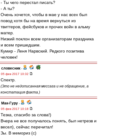
- Ты чего перестал писать?
- А ты?
Очень хочется, чтобы в мае у нас всех был
повод хотя бы на время вернуться из
твиттеров, фейсбуков и прочих войн в альму
матер.
Низкий поклон всем организаторам праздника
и всем пришедшим.
Кумир - Леня Нарвский. Редкого позитива
человек!
словесник
-
05 фев 2017 10:32
Спектр.
(Это не недописанная мессага и не обращение, а
констатация факта.)
Мак-Гуру
-
05 фев 2017 10:18
Тезка, спасибо за слова!)
Вчера не все получалось понять, был нетрезв и
весел), сейчас перечитал!
Зы. В мемориз (с)