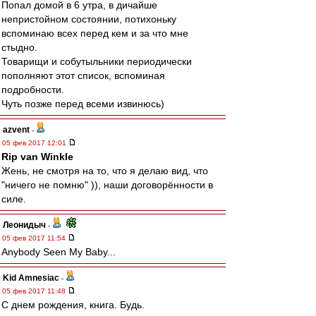
Попал домой в 6 утра, в дичайше
непристойном состоянии, потихоньку
вспоминаю всех перед кем и за что мне
стыдно.
Товарищи и собутыльники периодически
пополняют этот список, вспоминая
подробности.
Чуть позже перед всеми извинюсь)
azvent
-
05 фев 2017 12:01
Rip van Winkle
Жень, не смотря на то, что я делаю вид, что
"ничего не помню" )), наши договорённости в
силе.
Леонидыч
-
05 фев 2017 11:54
Anybody Seen My Baby...
Kid Amnesiac
-
05 фев 2017 11:48
С днем рождения, книга. Будь.