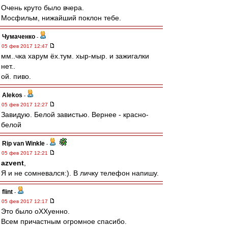
Очень круто было вчера.
Мосфильм, нижайший поклон тебе.
Чумаченко
-
05 фев 2017 12:47
мм..чка харум ёх.тум. хыр-мыр. и зажигалки
нет..
ой. пиво.
Alekos
-
05 фев 2017 12:27
Завидую. Белой завистью. Вернее - красно-
белой
Rip van Winkle
-
05 фев 2017 12:21
azvent
,
Я и не сомневался:). В личку телефон напишу.
flint
-
05 фев 2017 12:17
Это было оХХуенно.
Всем причастным огромное спасибо.