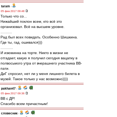
taram
-
05 фев 2017 09:48
Только что со...
Нижайший поклон всем, кто всё это
организовал. Всё на высшем уровне.
...........
Рад был всех повидать. Особенно Шишкина.
Где ты, гад, ошивался)))
............
И изюминка на торте. Никто в жизни не
отгадает, какую я получил сегодня вацапку в
полвосьмого утра от вчерашнего участника ВВ-
пати.
ДиГ спросил, нет ли у меня лишнего билета в
музей. Такое только у нас возможно))))
pakhan47
-
05 фев 2017 09:36
ВВ с ДР!
Спасибо всем причастным!
словесник
-