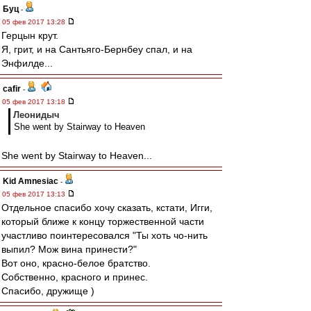
Буц
-
05 фев 2017 13:28
Герцын крут.
Я, грит, и на Сантьяго-Бернбеу спал, и на
Энфилде...
cafir
-
05 фев 2017 13:18
Леонидыч
She went by Stairway to Heaven
She went by Stairway to Heaven...
Kid Amnesiac
-
05 фев 2017 13:13
Отдельное спасибо хочу сказать, кстати, Игги,
который ближе к концу торжественной части
участливо поинтересовался "Ты хоть чо-нить
выпил? Мож вина принести?"
Вот оно, красно-белое братство.
Собственно, красного и принес.
Спасибо, дружище )