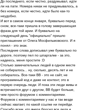
До последнего, если честно, раздумывал, идти
ли на пати. Номера никак не придумывалось, а
без номера, если честно, идти было как-то
неудобно.
И вот в самом конце января, буквально перед
сном, все-таки пришла в голову завершающая
фраза для той арии. И буквально на
следующий день "официально" пришло
приглашение от Олега Мосфильмовского. И я
понял - это знак.
Последние слова дописывал уже буквально по
дороге, поэтому пел по шпаргалке - за это,
надеюсь, меня простите :D
Столько замечательных людей в одном месте
не собиралось... ну, сколько, десять лет и не
собиралось. Все-таки ВВ - это не сайт, не
программный код и даже не контент, это в
первую очередь люди. И пока эти люди живы и
встречаются друг с другом, ВВ будет больше,
чем просто форумом с комментариями.
Форумов с комментариями у нас и так везде
сейчас хватает, по какой ссылке ни перейди.
Спасибо всем, кто вчера бросил все дела и