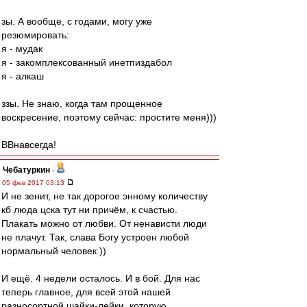
зы. А вообще, с годами, могу уже
резюмировать:
я - мудак
я - закомплексованный инетпиздабол
я - алкаш
ззы. Не знаю, когда там прощенное
воскресение, поэтому сейчас: простите меня)))
ВВнавсегда!
Чебатуркин
-
05 фев 2017 03:13
И не зенит, не так дорогое энному количеству
кб люда цска тут ни причём, к счастью.
Плакать можно от любви. От ненависти люди
не плачут. Так, слава Богу устроен любой
нормальный человек ))
И ещё. 4 недели осталось. И в бой. Для нас
теперь главное, для всей этой нашей
разносортной шайки-лейки, которую