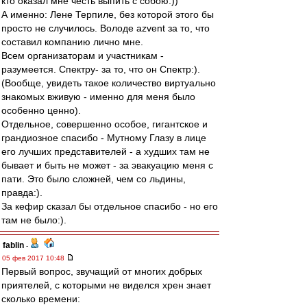
кто оказал мне честь выпить с собою:))
А именно: Лене Терпиле, без которой этого бы
просто не случилось. Володе azvent за то, что
составил компанию лично мне.
Всем организаторам и участникам -
разумеется. Спектру- за то, что он Спектр:).
(Вообще, увидеть такое количество виртуально
знакомых вживую - именно для меня было
особенно ценно).
Отдельное, совершенно особое, гигантское и
грандиозное спасибо - Мутному Глазу в лице
его лучших представителей - а худших там не
бывает и быть не может - за эвакуацию меня с
пати. Это было сложней, чем со льдины,
правда:).
За кефир сказал бы отдельное спасибо - но его
там не было:).
fablin
-
05 фев 2017 10:48
Первый вопрос, звучащий от многих добрых
приятелей, с которыми не виделся хрен знает
сколько времени: