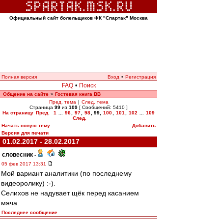
Официальный сайт болельщиков ФК "Спартак" Москва
Полная версия
Вход
•
Регистрация
FAQ
•
Поиск
Общение на сайте
Гостевая книга ВВ
»
Пред. тема
|
След. тема
Страница
99
из
109
[ Сообщений: 5410 ]
На страницу
Пред.
1
...
96
,
97
,
98
,
99
,
100
,
101
,
102
...
109
След.
Начать новую тему
Добавить
Версия для печати
01.02.2017 - 28.02.2017
словесник
-
05 фев 2017 13:31
Мой вариант аналитики (по последнему
видеоролику) :-).
Селихов не надувает щёк перед касанием
мяча.
Последнее сообщение