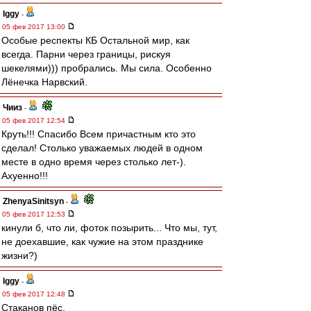
Iggy
-
05 фев 2017 13:00
Особые респекты КБ Остальной мир, как
всегда. Парни через границы, рискуя
шекелями))) пробрались. Мы сила. Особенно
Лёнечка Нарвский.
Чииз
-
05 фев 2017 12:54
Круть!!! Спасибо Всем причастным кто это
сделал! Столько уважаемых людей в одном
месте в одно время через столько лет-).
Ахуенно!!!
ZhenyaSinitsyn
-
05 фев 2017 12:53
кинули б, что ли, фоток позырить... Что мы, тут,
не доехавшие, как чужие на этом празднике
жизни?)
Iggy
-
05 фев 2017 12:48
Стаканов пёс.