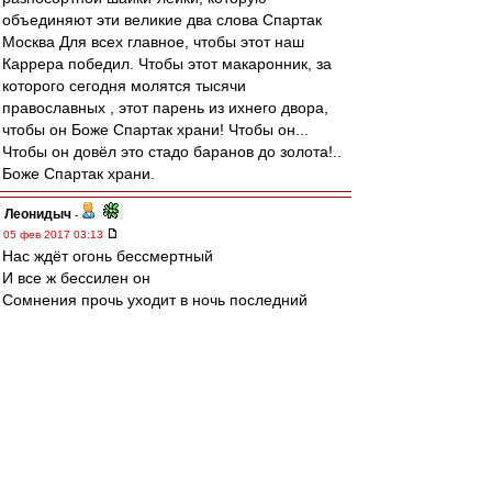
объединяют эти великие два слова Спартак
Москва Для всех главное, чтобы этот наш
Каррера победил. Чтобы этот макаронник, за
которого сегодня молятся тысячи
православных , этот парень из ихнего двора,
чтобы он Боже Спартак храни! Чтобы он...
Чтобы он довёл это стадо баранов до золота!..
Боже Спартак храни.
Леонидыч
-
05 фев 2017 03:13
Нас ждёт огонь бессмертный
И все ж бессилен он
Сомнения прочь уходит в ночь последний
Десятый наш десантный батальон
Редактировалось 05 фев 2017 03:18
Чебатуркин
-
05 фев 2017 02:50
Плакали на наших песнях, Юрок.
На
в городах и далеких станицах о тебе не