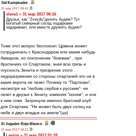
Sid Kampeador
-
31 мар 2017 09:42
slava1 » 31 мар 2017 06:16
Друзья, как "Zvezdu"делить будем? Тут
богатый северный сосед подарками
задаривает, или вместе дружить будем?
Тоже этот вопрос беспокоит. Црвена может
сотрудничать с Краснодаром или каким нибудь
Амкаром, но поклонение "бомжам" , при
братаниях со Спартаком, зная всю грязь и
гнусность Зенита и презрение этого
недоразумения со стороны спартачей-это ни в
какие ворота не лезет. Почему то "Партизан",
несмотря на "любовь сербов к русским"- не
лезет в друзья к Зениту, изменяя "коням", и они
к ним тоже. Затронули именно братский клуб
для Спартака. "Не может быть двух солнц на
небе и двух владык на земле"(цэ)
El Jugador Rojo-Blanco
-
31 мар 2017 08:21
Leqion » 31 мар 2017 01:18