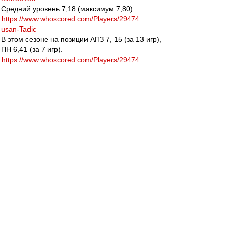
Средний уровень 7,18 (максимум 7,80).
https://www.whoscored.com/Players/29474 ...
usan-Tadic
В этом сезоне на позиции АПЗ 7, 15 (за 13 игр),
ПН 6,41 (за 7 игр).
https://www.whoscored.com/Players/29474
ТОП 4. Риад Будебуз (Монпелье). 27 лет,
177/74, 7,5 млн. евро, до 06.2019.
http://www.transfermarkt.com/ryad-boude ...
eler/77826
Средний уровень 7,06 (максимум 7,66).
https://www.whoscored.com/Players/67958 ... -
Boudebouz
В этом сезоне на позиции АПЗ 7,56 (за 19 игр),
ЦПЗ 8,24 (за 2 игры).
https://www.whoscored.com/Players/67958
ТОП 3. Алехандро Гомес (Аталанта). 29 лет,
164/60, 13 млн. евро, до 06.2020.
http://www.transfermarkt.com/papu-gomez ...
eler/20005