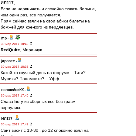
ИЛ117
,
Если не нервничать и спокойно тюкать больше,
чем один раз, все получается.
Прям сейчас взяли на свои абики билеты на
бомжей для кое-кого из пердяевцев.
mp
-
30 мар 2017 18:42
RedQuite
, Миранчук
japonec
-
30 мар 2017 18:38
Какой-то скучный день на форуме... Тити?
Мужики? Попомните?... Уфф...
волшебниКК
-
30 мар 2017 17:45
Слава Богу из сборных все без травм
вернулись.
ИЛ117
-
30 мар 2017 17:42
Сайт висит с 13-30 , до 12 спокойно взял на