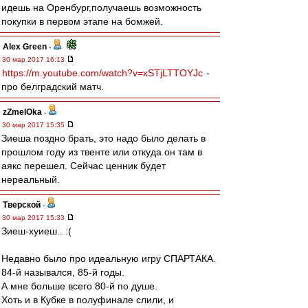
идешь на Оренбург,получаешь возможность
покупки в первом этапе на бомжей.
Alex Green
-
30 мар 2017 16:13
https://m.youtube.com/watch?v=xSTjLTTOYJc
-
про белградский матч.
zZmeIOka
-
30 мар 2017 15:35
Зиеша поздно брать, это надо было делать в
прошлом году из твенте или откуда он там в
аякс перешел. Сейчас ценник будет
нереальный.
Тверской
-
30 мар 2017 15:33
Зиеш-хуиеш.. :(
Недавно было про идеальную игру СПАРТАКА.
84-й назывался, 85-й годы.
А мне больше всего 80-й по душе.
Хоть и в Кубке в полуфинале слили, и