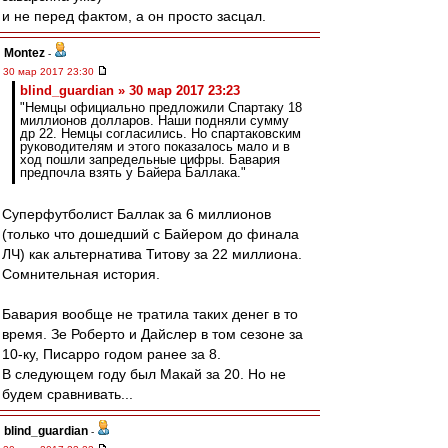
и не перед фактом, а он просто засцал.
Montez
-
30 мар 2017 23:30
blind_guardian » 30 мар 2017 23:23
"Немцы официально предложили Спартаку 18
миллионов долларов. Наши подняли сумму
др 22. Немцы согласились. Но спартаковским
руководителям и этого показалось мало и в
ход пошли запредельные цифры. Бавария
предпочла взять у Байера Баллака."
Суперфутболист Баллак за 6 миллионов
(только что дошедший с Байером до финала
ЛЧ) как альтернатива Титову за 22 миллиона.
Сомнительная история.
Бавария вообще не тратила таких денег в то
время. Зе Роберто и Дайслер в том сезоне за
10-ку, Писарро годом ранее за 8.
В следующем году был Макай за 20. Но не
будем сравнивать...
blind_guardian
-