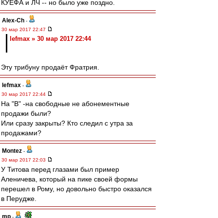
КУЕФА и ЛЧ -- но было уже поздно.
Alex-Ch
-
30 мар 2017 22:47
lefmax » 30 мар 2017 22:44
Эту трибуну продаёт Фратрия.
lefmax
-
30 мар 2017 22:44
На "В" -на свободные не абонементные
продажи были?
Или сразу закрыты? Кто следил с утра за
продажами?
Montez
-
30 мар 2017 22:03
У Титова перед глазами был пример
Аленичева, который на пике своей формы
перешел в Рому, но довольно быстро оказался
в Перудже.
mp
-