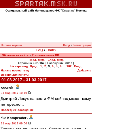
Официальный сайт болельщиков ФК "Спартак" Москва
Полная версия
Вход
•
Регистрация
FAQ
•
Поиск
Общение на сайте
Гостевая книга ВВ
»
Пред. тема
|
След. тема
Страница
3
из
162
[ Сообщений: 8057 ]
На страницу
Пред.
1
,
2
,
3
,
4
,
5
,
6
...
162
След.
Начать новую тему
Добавить
Версия для печати
01.03.2017 - 31.03.2017
ogonek
-
31 мар 2017 10:16
Дмитрий Лекух на вести ФМ сейчас,может кому
интересно...
Последнее сообщение
Sid Kampeador
-
31 мар 2017 09:56