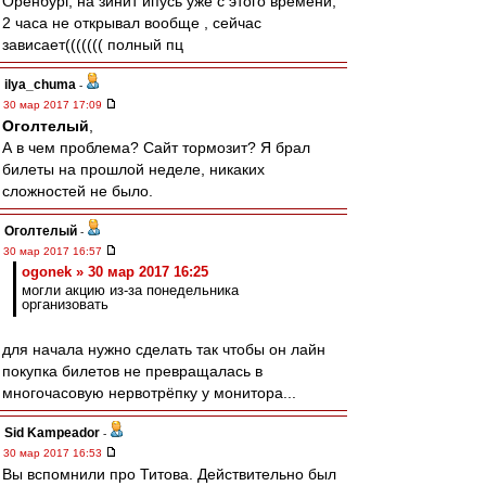
Оренбург, на зинит ипусь уже с этого времени,
2 часа не открывал вообще , сейчас
зависает((((((( полный пц
ilya_chuma
-
30 мар 2017 17:09
Оголтелый
,
А в чем проблема? Сайт тормозит? Я брал
билеты на прошлой неделе, никаких
сложностей не было.
Оголтелый
-
30 мар 2017 16:57
ogonek » 30 мар 2017 16:25
могли акцию из-за понедельника
организовать
для начала нужно сделать так чтобы он лайн
покупка билетов не превращалась в
многочасовую нервотрёпку у монитора...
Sid Kampeador
-
30 мар 2017 16:53
Вы вспомнили про Титова. Действительно был