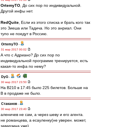
OrtemyTO
, До сих пор по индивидуальной.
Другой инфы нет.
RedQuite
, Если из этого списка и брать кого так
это Зиеша или Тадича. Но это анриал. Они
тупо не поедут в Россию.
OrtemyTO
-
31 мар 2017 00:02
А что с Адриано? До сих пор по
индивидуальной программе тренируется, есть
какая-то инфа по нему?
DyG
-
30 мар 2017 23:50
На В210 в 17:45 было 225 билетов. Больше на
В в продаже не было.
Cтаканов
-
30 мар 2017 23:40
аленичев не сам, а через шеву и его агента.
не романцева, а есауленку(не уверен. может,
заварзина уже)