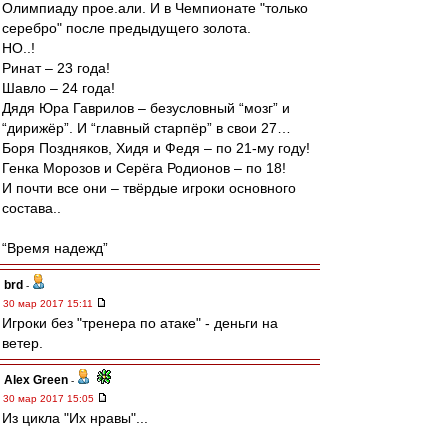
Олимпиаду прое.али. И в Чемпионате "только
серебро" после предыдущего золота.
НО..!
Ринат – 23 года!
Шавло – 24 года!
Дядя Юра Гаврилов – безусловный “мозг” и
“дирижёр”. И “главный cтарпёр” в свои 27…
Боря Поздняков, Хидя и Федя – по 21-му году!
Генка Морозов и Серёга Родионов – по 18!
И почти все они – твёрдые игроки основного
состава..
“Время надежд”
brd
-
30 мар 2017 15:11
Игроки без "тренера по атаке" - деньги на
ветер.
Alex Green
-
30 мар 2017 15:05
Из цикла "Их нравы"...