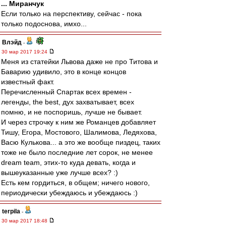
... Миранчук
Если только на перспективу, сейчас - пока
только подоснова, имхо...
Влэйд
-
30 мар 2017 19:24
Меня из статейки Львова даже не про Титова и
Баварию удивило, это в конце концов
известный факт.
Перечисленный Спартак всех времен -
легенды, the best, дух захватывает, всех
помню, и не поспоришь, лучше не бывает.
И через строчку к ним же Романцев добавляет
Тишу, Егора, Мостового, Шалимова, Ледяхова,
Васю Кулькова... а это же вообще пиздец, таких
тоже не было последние лет сорок, не менее
dream team, этих-то куда девать, когда и
вышеуказанные уже лучше всех? :)
Есть кем гордиться, в общем; ничего нового,
периодически убеждаюсь и убеждаюсь :)
terpila
-
30 мар 2017 18:48