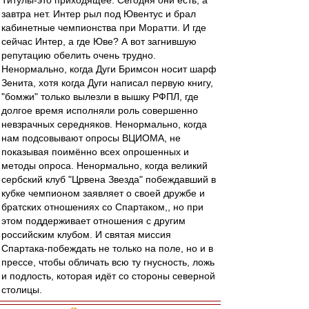
Титулы-это приходящее. Сегодня они есть, а
завтра нет. Интер рыл под Ювентус и брал
кабинетные чемпионства при Моратти. И где
сейчас Интер, а где Юве? А вот загнившую
репутацию обелить очень трудно.
Ненормально, когда Дуги Бримсон носит шарф
Зенита, хотя когда Дуги написал первую книгу,
"бомжи" только вылезли в вышку РФПЛ, где
долгое время исполняли роль совершенно
невзрачных середняков. Ненормально, когда
нам подсовывают опросы ВЦИОМА, не
показывая поимённо всех опрошенных и
методы опроса. Ненормально, когда великий
сербский клуб "Црвена Звезда" побеждавший в
кубке чемпионом заявляет о своей дружбе и
братских отношениях со Спартаком,, но при
этом поддерживает отношения с другим
российским клубом. И святая миссия
Спартака-побеждать не только на поле, но и в
прессе, чтобы обличать всю ту гнусность, ложь
и подлость, которая идёт со стороны северной
столицы.