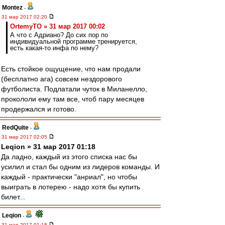
Montez
-
31 мар 2017 02:20
OrtemyTO » 31 мар 2017 00:02
А что с Адриано? До сих пор по
индивидуальной программе тренируется,
есть какая-то инфа по нему?
Есть стойкое ощущение, что нам продали
(бесплатно ага) совсем нездорового
футболиста. Подлатали чуток в Миланелло,
прокололи ему там все, чтоб пару месяцев
продержался и готово.
RedQuite
-
31 мар 2017 02:05
Leqion » 31 мар 2017 01:18
Да ладно, каждый из этого списка нас бы
усилил и стал бы одним из лидеров команды. И
каждый - практически "анриал", но чтобы
выиграть в лотерею - надо хотя бы купить
билет...
Leqion
-
31 мар 2017 01:18