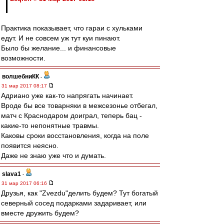
Практика показывает, что гараи с хульками
едут. И не совсем уж тут куи пинают.
Было бы желание... и финансовые
возможности.
волшебниКК
-
31 мар 2017 08:17
Адриано уже как-то напрягать начинает.
Вроде бы все товарняки в межсезонье отбегал,
матч с Краснодаром доиграл, теперь бац -
какие-то непонятные травмы.
Каковы сроки восстановления, когда на поле
появится неясно.
Даже не знаю уже что и думать.
slava1
-
31 мар 2017 06:16
Друзья, как "Zvezdu"делить будем? Тут богатый
северный сосед подарками задаривает, или
вместе дружить будем?