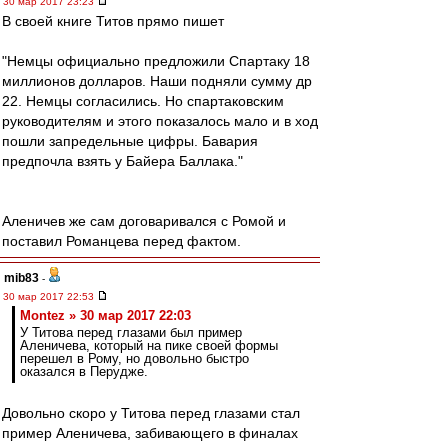
30 мар 2017 23:23
В своей книге Титов прямо пишет
"Немцы официально предложили Спартаку 18
миллионов долларов. Наши подняли сумму др
22. Немцы согласились. Но спартаковским
руководителям и этого показалось мало и в ход
пошли запредельные цифры. Бавария
предпочла взять у Байера Баллака."
Аленичев же сам договаривался с Ромой и
поставил Романцева перед фактом.
mib83
-
30 мар 2017 22:53
Montez » 30 мар 2017 22:03
У Титова перед глазами был пример
Аленичева, который на пике своей формы
перешел в Рому, но довольно быстро
оказался в Перудже.
Довольно скоро у Титова перед глазами стал
пример Аленичева, забивающего в финалах