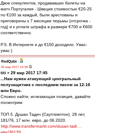
Двое спекулянтов, продававших билеты на
матч Португалия - Швеция стоимостью €20-25
по €100 за каждый, были арестованы и
приговорены к 7 месяцам тюрьмы (отсрочка -
год) и к уплате штрафа в размере €700 и €600
соответственно.
P.S. В Интернете и до €150 доходило. Ужас-
ужас:)
RedQuite
-
30 мар 2017 14:39
titi » 29 мар 2017 17:45
...Нам нужен атакующий центральный
полузащитник с последним пасом за 12-16
млн Евро.
Сложно найти, исчезающая позиция, давайте
посмотрим:
ТОП 5. Душан Тадич (Саутгемптон). 28 лет,
181/76, 17 млн. евро, до 06.2020.
http://www.transfermarkt.com/dusan-tadi ...
eler/36139