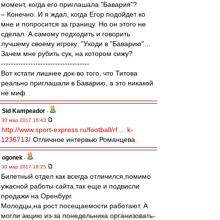
момент, когда его приглашала "Бавария"?
– Конечно. И я ждал, когда Егор подойдет ко
мне и попросится за границу. Но он этого не
сделал. А самому подходить и говорить
лучшему своему игроку: "Уходи в "Баварию"…
Зачем мне рубить сук, на котором сижу?
------------------------------------
Вот кстати лишнее док-во того, что Титова
реально приглашали в Баварию, а это никакой
не миф
Sid Kampeador
-
30 мар 2017 16:43
http://www.sport-express.ru/football/rf ... k-
1236713/
Отличное интервью Романцева.
ogonek
-
30 мар 2017 16:25
Билетный отдел как всегда отличился,помимо
ужасной работы сайта,так еще и подвисли
продажи на Оренбург.
Молодцы,на рост посещаемости работают. А
могли акцию из-за понедельника организовать-