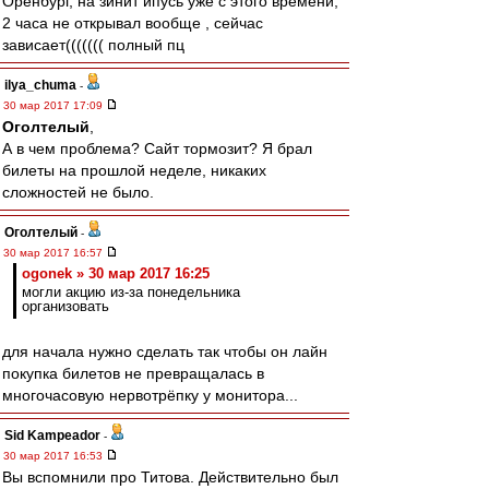
Оренбург, на зинит ипусь уже с этого времени,
2 часа не открывал вообще , сейчас
зависает((((((( полный пц
ilya_chuma
-
30 мар 2017 17:09
Оголтелый
,
А в чем проблема? Сайт тормозит? Я брал
билеты на прошлой неделе, никаких
сложностей не было.
Оголтелый
-
30 мар 2017 16:57
ogonek » 30 мар 2017 16:25
могли акцию из-за понедельника
организовать
для начала нужно сделать так чтобы он лайн
покупка билетов не превращалась в
многочасовую нервотрёпку у монитора...
Sid Kampeador
-
30 мар 2017 16:53
Вы вспомнили про Титова. Действительно был