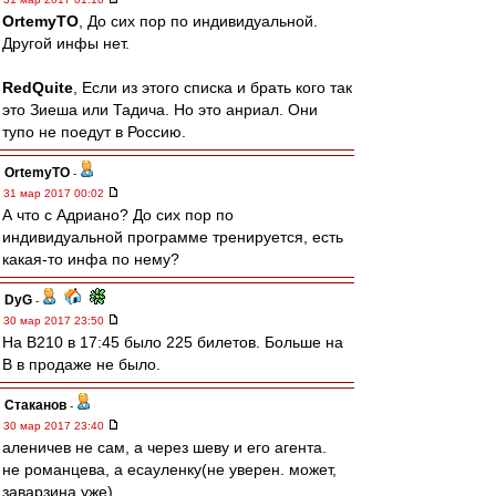
OrtemyTO
, До сих пор по индивидуальной.
Другой инфы нет.
RedQuite
, Если из этого списка и брать кого так
это Зиеша или Тадича. Но это анриал. Они
тупо не поедут в Россию.
OrtemyTO
-
31 мар 2017 00:02
А что с Адриано? До сих пор по
индивидуальной программе тренируется, есть
какая-то инфа по нему?
DyG
-
30 мар 2017 23:50
На В210 в 17:45 было 225 билетов. Больше на
В в продаже не было.
Cтаканов
-
30 мар 2017 23:40
аленичев не сам, а через шеву и его агента.
не романцева, а есауленку(не уверен. может,
заварзина уже)