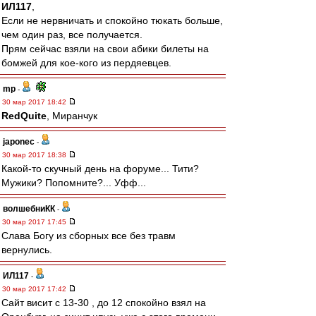
ИЛ117
,
Если не нервничать и спокойно тюкать больше,
чем один раз, все получается.
Прям сейчас взяли на свои абики билеты на
бомжей для кое-кого из пердяевцев.
mp
-
30 мар 2017 18:42
RedQuite
, Миранчук
japonec
-
30 мар 2017 18:38
Какой-то скучный день на форуме... Тити?
Мужики? Попомните?... Уфф...
волшебниКК
-
30 мар 2017 17:45
Слава Богу из сборных все без травм
вернулись.
ИЛ117
-
30 мар 2017 17:42
Сайт висит с 13-30 , до 12 спокойно взял на