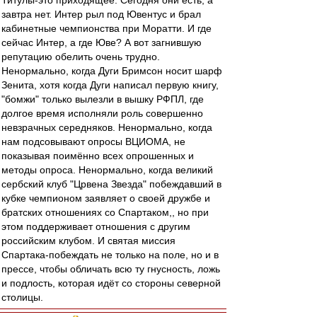
Титулы-это приходящее. Сегодня они есть, а
завтра нет. Интер рыл под Ювентус и брал
кабинетные чемпионства при Моратти. И где
сейчас Интер, а где Юве? А вот загнившую
репутацию обелить очень трудно.
Ненормально, когда Дуги Бримсон носит шарф
Зенита, хотя когда Дуги написал первую книгу,
"бомжи" только вылезли в вышку РФПЛ, где
долгое время исполняли роль совершенно
невзрачных середняков. Ненормально, когда
нам подсовывают опросы ВЦИОМА, не
показывая поимённо всех опрошенных и
методы опроса. Ненормально, когда великий
сербский клуб "Црвена Звезда" побеждавший в
кубке чемпионом заявляет о своей дружбе и
братских отношениях со Спартаком,, но при
этом поддерживает отношения с другим
российским клубом. И святая миссия
Спартака-побеждать не только на поле, но и в
прессе, чтобы обличать всю ту гнусность, ложь
и подлость, которая идёт со стороны северной
столицы.