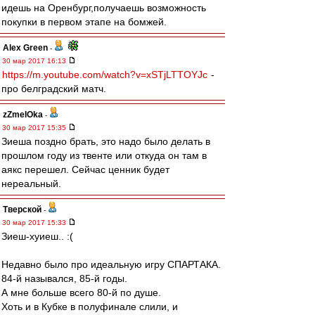
идешь на Оренбург,получаешь возможность
покупки в первом этапе на бомжей.
Alex Green
-
30 мар 2017 16:13
https://m.youtube.com/watch?v=xSTjLTTOYJc
-
про белградский матч.
zZmeIOka
-
30 мар 2017 15:35
Зиеша поздно брать, это надо было делать в
прошлом году из твенте или откуда он там в
аякс перешел. Сейчас ценник будет
нереальный.
Тверской
-
30 мар 2017 15:33
Зиеш-хуиеш.. :(
Недавно было про идеальную игру СПАРТАКА.
84-й назывался, 85-й годы.
А мне больше всего 80-й по душе.
Хоть и в Кубке в полуфинале слили, и