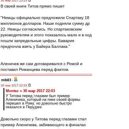
30 мар 2017 23:23
В своей книге Титов прямо пишет
"Немцы официально предложили Спартаку 18
миллионов долларов. Наши подняли сумму др
22. Немцы согласились. Но спартаковским
руководителям и этого показалось мало и в ход
пошли запредельные цифры. Бавария
предпочла взять у Байера Баллака."
Аленичев же сам договаривался с Ромой и
поставил Романцева перед фактом.
mib83
-
30 мар 2017 22:53
Montez » 30 мар 2017 22:03
У Титова перед глазами был пример
Аленичева, который на пике своей формы
перешел в Рому, но довольно быстро
оказался в Перудже.
Довольно скоро у Титова перед глазами стал
пример Аленичева, забивающего в финалах