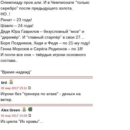
Олимпиаду прое.али. И в Чемпионате "только
серебро" после предыдущего золота.
НО..!
Ринат – 23 года!
Шавло – 24 года!
Дядя Юра Гаврилов – безусловный “мозг” и
“дирижёр”. И “главный cтарпёр” в свои 27…
Боря Поздняков, Хидя и Федя – по 21-му году!
Генка Морозов и Серёга Родионов – по 18!
И почти все они – твёрдые игроки основного
состава..
“Время надежд”
brd
-
30 мар 2017 15:11
Игроки без "тренера по атаке" - деньги на
ветер.
Alex Green
-
30 мар 2017 15:05
Из цикла "Их нравы"...