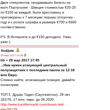
Двое спекулянтов, продававших билеты на
матч Португалия - Швеция стоимостью €20-25
по €100 за каждый, были арестованы и
приговорены к 7 месяцам тюрьмы (отсрочка -
год) и к уплате штрафа в размере €700 и €600
соответственно.
P.S. В Интернете и до €150 доходило. Ужас-
ужас:)
RedQuite
-
30 мар 2017 14:39
titi » 29 мар 2017 17:45
...Нам нужен атакующий центральный
полузащитник с последним пасом за 12-16
млн Евро.
Сложно найти, исчезающая позиция, давайте
посмотрим:
ТОП 5. Душан Тадич (Саутгемптон). 28 лет,
181/76, 17 млн. евро, до 06.2020.
http://www.transfermarkt.com/dusan-tadi ...
eler/36139