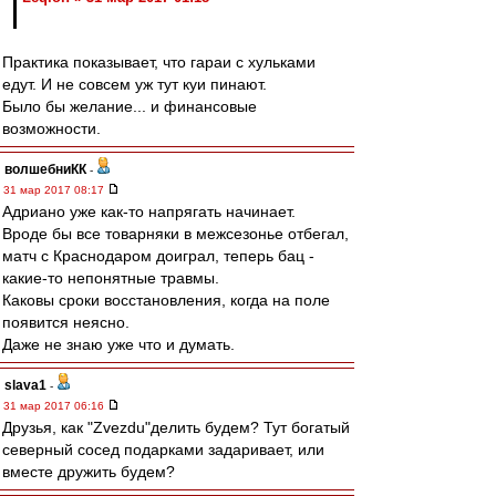
Практика показывает, что гараи с хульками
едут. И не совсем уж тут куи пинают.
Было бы желание... и финансовые
возможности.
волшебниКК
-
31 мар 2017 08:17
Адриано уже как-то напрягать начинает.
Вроде бы все товарняки в межсезонье отбегал,
матч с Краснодаром доиграл, теперь бац -
какие-то непонятные травмы.
Каковы сроки восстановления, когда на поле
появится неясно.
Даже не знаю уже что и думать.
slava1
-
31 мар 2017 06:16
Друзья, как "Zvezdu"делить будем? Тут богатый
северный сосед подарками задаривает, или
вместе дружить будем?