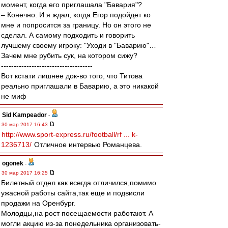
момент, когда его приглашала "Бавария"?
– Конечно. И я ждал, когда Егор подойдет ко
мне и попросится за границу. Но он этого не
сделал. А самому подходить и говорить
лучшему своему игроку: "Уходи в "Баварию"…
Зачем мне рубить сук, на котором сижу?
------------------------------------
Вот кстати лишнее док-во того, что Титова
реально приглашали в Баварию, а это никакой
не миф
Sid Kampeador
-
30 мар 2017 16:43
http://www.sport-express.ru/football/rf ... k-
1236713/
Отличное интервью Романцева.
ogonek
-
30 мар 2017 16:25
Билетный отдел как всегда отличился,помимо
ужасной работы сайта,так еще и подвисли
продажи на Оренбург.
Молодцы,на рост посещаемости работают. А
могли акцию из-за понедельника организовать-