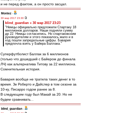
и не перед фактом, а он просто засцал.
Montez
-
30 мар 2017 23:30
blind_guardian » 30 мар 2017 23:23
"Немцы официально предложили Спартаку 18
миллионов долларов. Наши подняли сумму
др 22. Немцы согласились. Но спартаковским
руководителям и этого показалось мало и в
ход пошли запредельные цифры. Бавария
предпочла взять у Байера Баллака."
Суперфутболист Баллак за 6 миллионов
(только что дошедший с Байером до финала
ЛЧ) как альтернатива Титову за 22 миллиона.
Сомнительная история.
Бавария вообще не тратила таких денег в то
время. Зе Роберто и Дайслер в том сезоне за
10-ку, Писарро годом ранее за 8.
В следующем году был Макай за 20. Но не
будем сравнивать...
blind_guardian
-