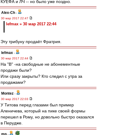
КУЕФА и ЛЧ -- но было уже поздно.
Alex-Ch
-
30 мар 2017 22:47
lefmax » 30 мар 2017 22:44
Эту трибуну продаёт Фратрия.
lefmax
-
30 мар 2017 22:44
На "В" -на свободные не абонементные
продажи были?
Или сразу закрыты? Кто следил с утра за
продажами?
Montez
-
30 мар 2017 22:03
У Титова перед глазами был пример
Аленичева, который на пике своей формы
перешел в Рому, но довольно быстро оказался
в Перудже.
mp
-