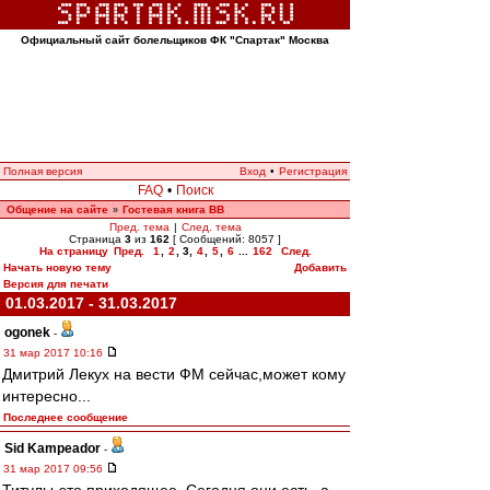
Официальный сайт болельщиков ФК "Спартак" Москва
Полная версия
Вход
•
Регистрация
FAQ
•
Поиск
Общение на сайте
Гостевая книга ВВ
»
Пред. тема
|
След. тема
Страница
3
из
162
[ Сообщений: 8057 ]
На страницу
Пред.
1
,
2
,
3
,
4
,
5
,
6
...
162
След.
Начать новую тему
Добавить
Версия для печати
01.03.2017 - 31.03.2017
ogonek
-
31 мар 2017 10:16
Дмитрий Лекух на вести ФМ сейчас,может кому
интересно...
Последнее сообщение
Sid Kampeador
-
31 мар 2017 09:56