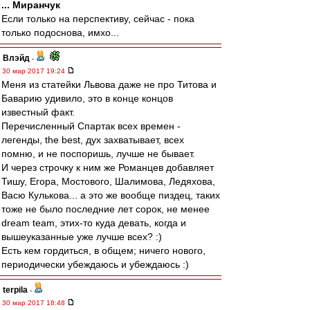
... Миранчук
Если только на перспективу, сейчас - пока
только подоснова, имхо...
Влэйд
-
30 мар 2017 19:24
Меня из статейки Львова даже не про Титова и
Баварию удивило, это в конце концов
известный факт.
Перечисленный Спартак всех времен -
легенды, the best, дух захватывает, всех
помню, и не поспоришь, лучше не бывает.
И через строчку к ним же Романцев добавляет
Тишу, Егора, Мостового, Шалимова, Ледяхова,
Васю Кулькова... а это же вообще пиздец, таких
тоже не было последние лет сорок, не менее
dream team, этих-то куда девать, когда и
вышеуказанные уже лучше всех? :)
Есть кем гордиться, в общем; ничего нового,
периодически убеждаюсь и убеждаюсь :)
terpila
-
30 мар 2017 18:48