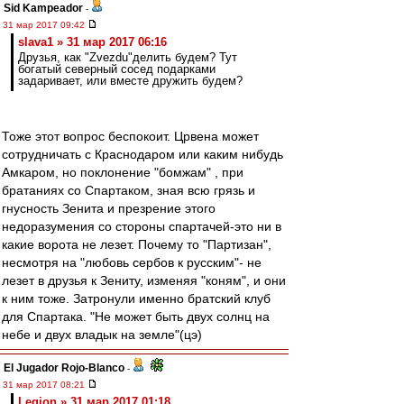
Sid Kampeador
-
31 мар 2017 09:42
slava1 » 31 мар 2017 06:16
Друзья, как "Zvezdu"делить будем? Тут
богатый северный сосед подарками
задаривает, или вместе дружить будем?
Тоже этот вопрос беспокоит. Црвена может
сотрудничать с Краснодаром или каким нибудь
Амкаром, но поклонение "бомжам" , при
братаниях со Спартаком, зная всю грязь и
гнусность Зенита и презрение этого
недоразумения со стороны спартачей-это ни в
какие ворота не лезет. Почему то "Партизан",
несмотря на "любовь сербов к русским"- не
лезет в друзья к Зениту, изменяя "коням", и они
к ним тоже. Затронули именно братский клуб
для Спартака. "Не может быть двух солнц на
небе и двух владык на земле"(цэ)
El Jugador Rojo-Blanco
-
31 мар 2017 08:21
Leqion » 31 мар 2017 01:18