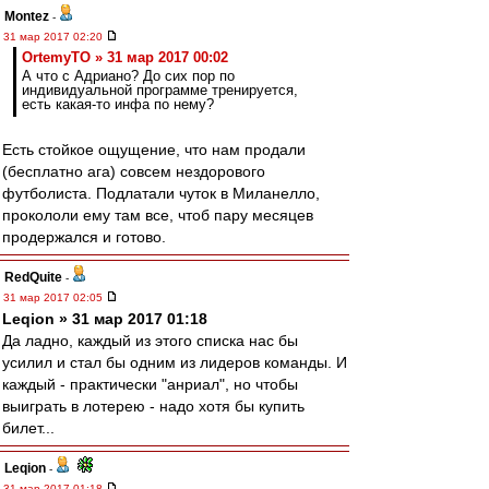
Montez
-
31 мар 2017 02:20
OrtemyTO » 31 мар 2017 00:02
А что с Адриано? До сих пор по
индивидуальной программе тренируется,
есть какая-то инфа по нему?
Есть стойкое ощущение, что нам продали
(бесплатно ага) совсем нездорового
футболиста. Подлатали чуток в Миланелло,
прокололи ему там все, чтоб пару месяцев
продержался и готово.
RedQuite
-
31 мар 2017 02:05
Leqion » 31 мар 2017 01:18
Да ладно, каждый из этого списка нас бы
усилил и стал бы одним из лидеров команды. И
каждый - практически "анриал", но чтобы
выиграть в лотерею - надо хотя бы купить
билет...
Leqion
-
31 мар 2017 01:18