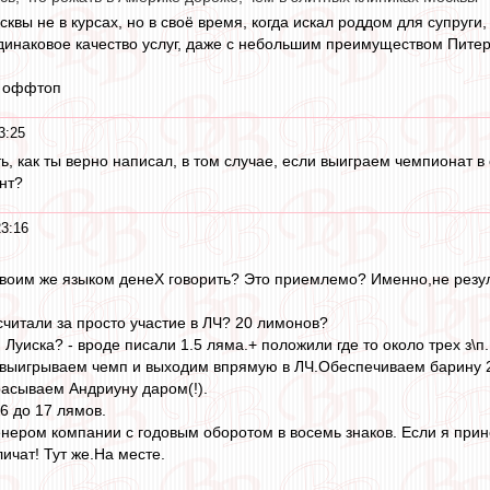
квы не в курсах, но в своё время, когда искал роддом для супруги,
инаковое качество услуг, даже с небольшим преимуществом Питера
а оффтоп
3:25
ь, как ты верно написал, в том случае, если выиграем чемпионат в 
нт?
3:16
 твоим же языком денеХ говорить? Это приемлемо? Именно,не резу
считали за просто участие в ЛЧ? 20 лимонов?
Луиска? - вроде писали 1.5 ляма.+ положили где то около трех з\п
ко выигрываем чемп и выходим впрямую в ЛЧ.Обеспечиваем барину 20
асываем Андриуну даром(!).
6 до 17 лямов.
енером компании с годовым оборотом в восемь знаков. Если я пр
личат! Тут же.На месте.