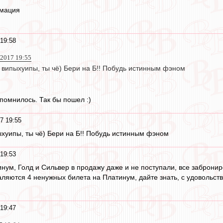
рмация
19:58
 2017 19:55
 випыхуипы, ты чё) Бери на Б!! Побудь истинным фэном
апомнилось. Так бы пошел :)
7 19:55
хуипы, ты чё) Бери на Б!! Побудь истинным фэном
19:53
нум, Голд и Сильвер в продажу даже и не поступали, все забронир
валяются 4 ненужных билета на Платинум, дайте знать, с удовольс
19:47