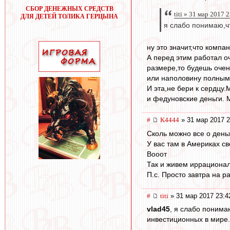
СБОР ДЕНЕЖНЫХ СРЕДСТВ
titi » 31 мар 2017 
ДЛЯ ДЕТЕЙ ТОЛИКА ГЕРЦЫНА
я слабо понимаю,чт
ну это значит,что компа
А перед этим работал о
размере,то будешь очень
или наполовину полным.
И эта,не бери к сердцу
и федуновские деньги. 
#
K4444
» 31 мар 2017 2
Сколь можно все о день
У вас там в Америках св
Вооот
Так и живем иррационал
П.с. Просто завтра на ра
#
titi
» 31 мар 2017 23:4
vlad45
, я слабо понима
инвестиционных в мире.