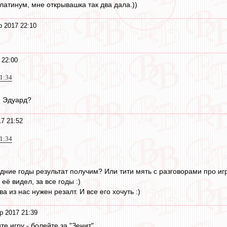
латинум, мне открывашка так два дала.))
р 2017 22:10
 22:00
21:34
е Эдуард?
7 21:52
21:34
дние годы результат получим? Или тити мять с разговорами про игр
 её видел, за все годы :)
а из нас нужен резалт. И все его хочуть :)
р 2017 21:39
е игру - болейте за "Зенит"