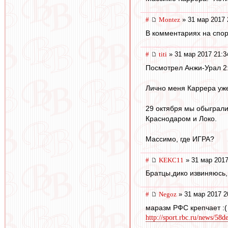
#
Montez
» 31 мар 2017 
В комментариях на спор
#
titi
» 31 мар 2017 21:3
Посмотрел Анжи-Урал 2:
Лично меня Каррера уже
29 октября мы обыграли 
Краснодаром и Локо.
Массимо, где ИГРА?
#
KEKC11
» 31 мар 2017
Братцы,дико извиняюсь,н
#
Negoz
» 31 мар 2017 2
маразм РФС крепчает :(
http://sport.rbc.ru/news/58