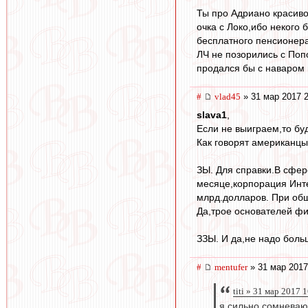
Ты про Адриано красиво 
очка с Локо,ибо некого 
бесплатного пенсионера 
ЛЧ не позорились с Поп
продался бы с наваром 
#
vlad45
» 31 мар 2017 2
slava1
,
Если не выиграем,то бу
Как говорят американцы
ЗЫ. Для справки.В сфере
месяце,корпорация Инте
млрд.долларов. При общ
Да,трое основателей фи
ЗЗЫ. И да,не надо боль
#
mentufer
» 31 мар 2017
titi » 31 мар 2017 
я сильно сомневаюс