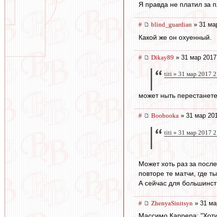
Я правда не платил за п
#
blind_guardian
» 31 ма
Какой же он охуенный.
#
Dikay89
» 31 мар 2017
titi » 31 мар 2017 
может ныть перестанет
#
Boobooka
» 31 мар 201
titi » 31 мар 2017 
Может хоть раз за после
повторе те матчи, где ты
А сейчас для большинств
#
ZhenyaSinitsyn
» 31 ма
Массимо Каррера: "Хотит