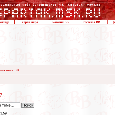
оманда
карта мира
магазин ВВ
гостевая ВВ
ф
вая книга ВВ
17
3:59