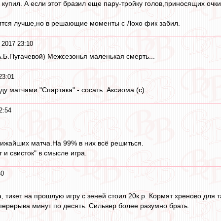
 купил. А если этот бразил еще пару-тройку голов,приносящих очки
рится лучше,но в решающие моменты с Лохо фик забил.
 2017 23:10
А.Б.Пугачевой) Межсезонья маленькая смерть...
23:01
у матчами "Спартака" - сосать. Аксиома (с)
2:54
ижайших матча.На 99% в них всё решиться.
т и свисток" в смысле игра.
40
 тикет на прошлую игру с зеней стоил 20к.р. Кормят хреново для т
ерерыва минут по десять. Сильвер более разумно брать.