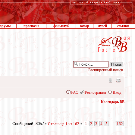
орумы
прогнозы
фан-клуб
юмор
музей
ссылки
Расширенный поиск
FAQ
Регистрация
Вход
Календарь ВВ
1
Сообщений: 8057 •
Страница
1
из
162
•
2
3
4
5
...
162