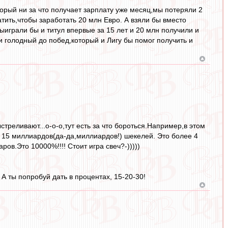
торый ни за что получает зарплату уже месяц,мы потеряли 2
атить,чтобы заработать 20 млн Евро. А взяли бы вместо
ыиграли бы и титул впервые за 15 лет и 20 млн получили и
 голодный до побед,который и Лигу бы помог получить и
треливают...о-о-о,тут есть за что бороться.Например,в этом
 15 миллиардов(да-да,миллиардов!) шекелей. Это более 4
в.Это 10000%!!!! Стоит игра свеч?-)))))
А ты попробуй дать в процентах, 15-20-30!