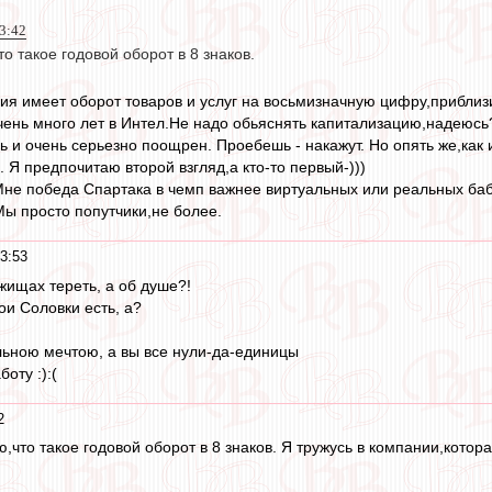
23:42
о такое годовой оборот в 8 знаков.
ния имеет оборот товаров и услуг на восьмизначную цифру,приблиз
чень много лет в Интел.Не надо обьяснять капитализацию,надеюс
 и очень серьезно поощрен. Проебешь - накажут. Но опять же,как 
 Я предпочитаю второй взгляд,а кто-то первый-)))
.Мне победа Спартака в чемп важнее виртуальных или реальных ба
Мы просто попутчики,не более.
3:53
жищах тереть, а об душе?!
ои Соловки есть, а?
ьною мечтою, а вы все нули-да-единицы
боту :):(
2
ю,что такое годовой оборот в 8 знаков. Я тружусь в компании,кото