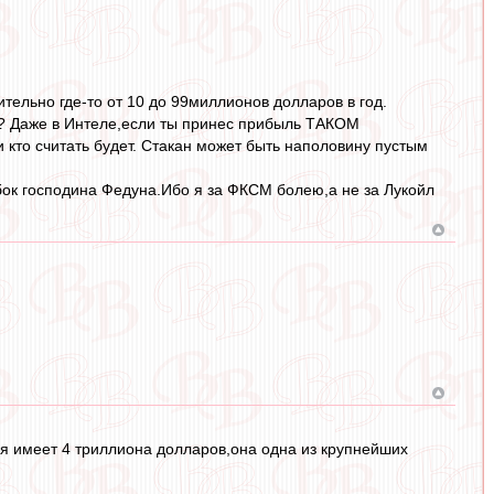
ительно где-то от 10 до 99миллионов долларов в год.
ь? Даже в Интеле,если ты принес прибыль ТАКОМ
и кто считать будет. Стакан может быть наполовину пустым
бок господина Федуна.Ибо я за ФКСМ болею,а не за Лукойл
рая имеет 4 триллиона долларов,она одна из крупнейших