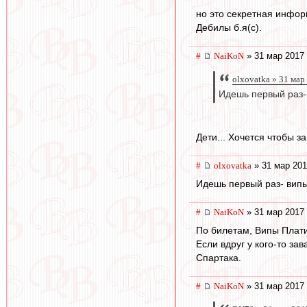
но это секретная инфо
Дебилы б.я(с).
#
NaiKoN
» 31 мар 2017 
olxovatka » 31 мар
Идешь первый раз-
Дети... Хочется чтобы з
#
olxovatka
» 31 мар 201
Идешь первый раз- випы
#
NaiKoN
» 31 мар 2017 
По билетам, Випы Плати
Если вдруг у кого-то за
Спартака.
#
NaiKoN
» 31 мар 2017 