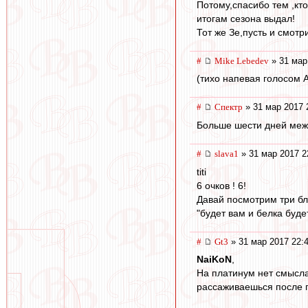
Потому,спасибо тем ,кто
итогам сезона выдал!
Тот же Зе,пусть и смот
#
Mike Lebedev
» 31 мар
(тихо напевая голосом 
#
Спектр
» 31 мар 2017 
Больше шести дней межд
#
slava1
» 31 мар 2017 2
titi
6 очков ! 6!
Давай посмотрим три бл
"будет вам и белка буде
#
Gt3
» 31 мар 2017 22:
NaiKoN
,
На платинум нет смысла,
рассаживаешься после п