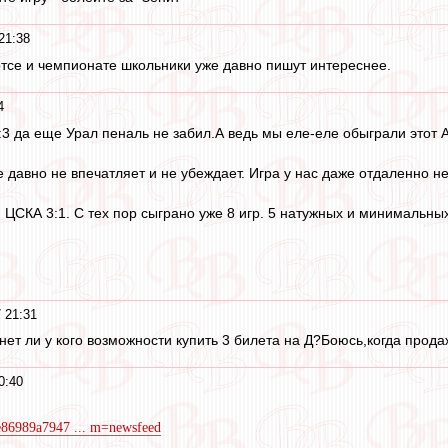
21:38
тсе и чемпионате школьники уже давно пишут интереснее.
4
3 да еще Урал пеналь не забил.А ведь мы еле-еле обыграли этот 
 давно не впечатляет и не убеждает. Игра у нас даже отдаленно н
ЦСКА 3:1. С тех пор сыграно уже 8 игр. 5 натужных и минимальных
 21:31
ет ли у кого возможности купить 3 билета на Д?Боюсь,когда продаж
0:40
de86989a7947 ... m=newsfeed