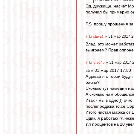
Эд, дружище, насчёт Мос
получил бы примерно од
P.S. прошу прощения з
#
slava1
» 31 мар 2017 2
Влад, это может работат
выиграем? Прав оппоне
#
vlad45
» 31 мар 2017 2
titi » 31 мар 2017 17:50
А давай я с тобой буду
бабла?
Сколько тут намедни на
А сколько нам обошелся 
Итак - мы в одно(!) оч
послепродажа,то,сё.Сбр
Итого чистая маржа от 1
Эдик, я работаю гл.инж
з\п процентов на 20 уве