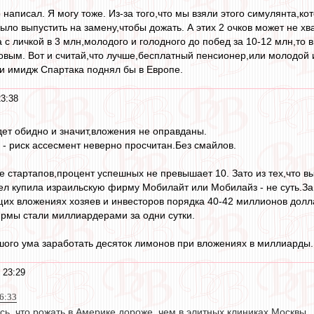
написал. Я могу тоже. Из-за того,что мы взяли этого симулянта,ко
было выпустить на замену,чтобы дожать. А этих 2 очков может не хв
с личкой в 3 млн,молодого и голодного до побед за 10-12 млн,то в
овым. Вот и считай,что лучше,бесплатный пенсионер,или молодой и
и имидж Спартака поднял бы в Европе.
3:38
дет обидно и значит,вложения не оправданы.
 - риск ассесмент неверно просчитан.Без смайлов.
 стартапов,процент успешных не превышает 10. Зато из тех,что выс
л купила израильскую фирму Мобилайт или Мобилайз - не суть.За
их вложениях хозяев и инвесторов порядка 40-42 миллионов долларо
рмы стали миллиардерами за одни сутки.
шого ума заработать десяток лимонов при вложениях в миллиарды. 
 23:29
16:33
ь, что рожать в Америке дороже, чем в элитных клиниках Москвы