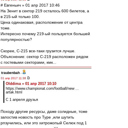
# Евгеньич » 01 апр 2017 10:46
На Зенит в сектор 219 осталось 600 билетов, а
в 215-ый только 100.
Цена одинаковая, расположение от центра
тоже.
Интересно почему 219-ый пользуется большей
популярностью?
Скорее, С-215 все-таки грузится лучше.
Объяснение: сектор С-219 расположен рядом
с гостевыми секторами, кмк...
traubenbah
-
01 апр 2017 11:38
Olddima » 01 апр 2017 10:10
https://www.championat.com/football/new ...
artak.html
С 1 апреля друзья
Походу другие ресурсы, даже солидные, тоже
запостив новость про Туре ,или шутить
рпзучились, или это хитрожопый Селюк под 1