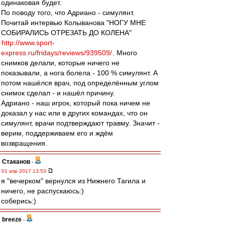
одинаковая будет.
По поводу того, что Адриано - симулянт.
Почитай интервью Колыванова "НОГУ МНЕ
СОБИРАЛИСЬ ОТРЕЗАТЬ ДО КОЛЕНА"
http://www.sport-
express.ru/fridays/reviews/939509/
. Много
снимков делали, которые ничего не
показывали, а нога болела - 100 % симулянт. А
потом нашёлся врач, под определённым углом
снимок сделал - и нашёл причину.
Адриано - наш игрок, который пока ничем не
доказал у нас или в других командах, что он
симулянт, врачи подтверждают травму. Значит -
верим, поддерживаем его и ждём
возвращения.
Cтаканов
-
01 апр 2017 13:53
я "вечерком" вернулся из Нижнего Тагила и
ничего, не распускаюсь:)
соберись:)
breeze
-