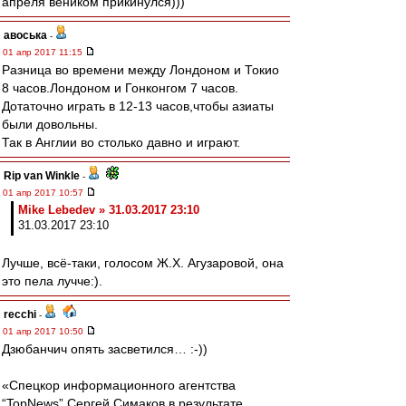
апреля веником прикинулся)))
авоська
-
01 апр 2017 11:15
Разница во времени между Лондоном и Токио
8 часов.Лондоном и Гонконгом 7 часов.
Дотаточно играть в 12-13 часов,чтобы азиаты
были довольны.
Так в Англии во столько давно и играют.
Rip van Winkle
-
01 апр 2017 10:57
Mike Lebedev » 31.03.2017 23:10
31.03.2017 23:10
Лучше, всё-таки, голосом Ж.Х. Агузаровой, она
это пела лучче:).
recchi
-
01 апр 2017 10:50
Дзюбанчич опять засветился… :-))
«Спецкор информационного агентства
“TopNews” Сергей Симаков в результате