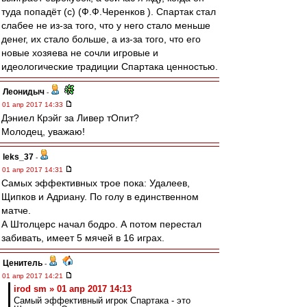
туда попадёт (с) (Ф.Ф.Черенков ). Спартак стал
слабее не из-за того, что у него стало меньше
денег, их стало больше, а из-за того, что его
новые хозяева не сочли игровые и
идеологические традиции Спартака ценностью.
Леонидыч
-
01 апр 2017 14:33
Дэниел Крэйг за Ливер тОпит?
Молодец, уважаю!
leks_37
-
01 апр 2017 14:31
Самых эффективных трое пока: Удалеев,
Щипков и Адриану. По голу в единственном
матче.
А Штолцерс начал бодро. А потом перестал
забивать, имеет 5 мячей в 16 играх.
Ценитель
-
01 апр 2017 14:21
irod sm » 01 апр 2017 14:13
Самый эффективный игрок Спартака - это