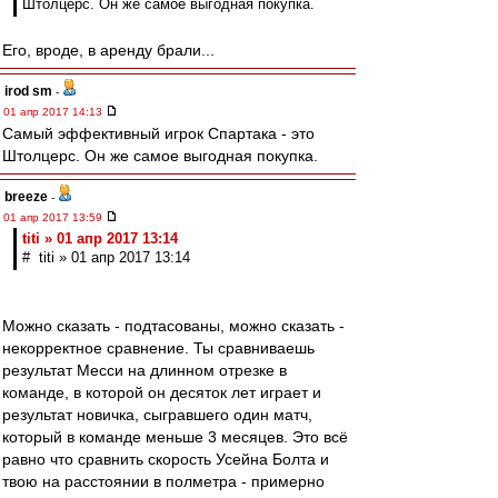
Штолцерс. Он же самое выгодная покупка.
Его, вроде, в аренду брали...
irod sm
-
01 апр 2017 14:13
Самый эффективный игрок Спартака - это
Штолцерс. Он же самое выгодная покупка.
breeze
-
01 апр 2017 13:59
titi » 01 апр 2017 13:14
# titi » 01 апр 2017 13:14
Можно сказать - подтасованы, можно сказать -
некорректное сравнение. Ты сравниваешь
результат Месси на длинном отрезке в
команде, в которой он десяток лет играет и
результат новичка, сыгравшего один матч,
который в команде меньше 3 месяцев. Это всё
равно что сравнить скорость Усейна Болта и
твою на расстоянии в полметра - примерно