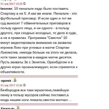
01 апр 2017 15:43
teorver
, 10 пенальти надо было поставить
Спартаку а не 5. А как же иначе. Пенальти - это
футбольный приговор. И если один и тот же
суд выносит 7 обвинительных приговоров в
пользу одного лица, и ни одного - в пользу
другого, при сходных исходных, то дело в суде,
а не в правилах. Программа "Свисток" 10
минут акцентировала внимание на захватах
игроков Локо при угловых в матче Спартак-
Локомотив, никогда больше на этого не делала,
хотя таких захватов в каждом матче десяток.
Пусть захваты Зе с Зенитом, Оренбургом и в
других играх проанализируют, если стремятся к
объективности.
ogonek
-
01 апр 2017 15:34
Безбородов все таки мразотина,левейшую
пенку в пользу мусоров сейчас поставил,а
когда нашим ноги ломали,свисток молчал....
Евгеньич
-