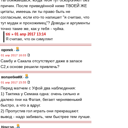
Ты обижаешься, когда тебя тут оскорбляют без
причин. После приведённой ниже ТВОЕЙ ЖЕ
цитаты, имеешь ли ты право быть не
согласным, если кто-то напишет "я считаю, что
тут мудак и прохожимец"? Доводы и аргументы
точно такие же, как у тебя - чуйка.
titi » 01 апр 2017 13:14
Я считаю, что он симулянт
ogonek
-
01 апр 2017 16:03
Самбу и Сакала отсутствуют даже в запасе
С2,к основе решили привлечь?
волшебниКК
-
01 апр 2017 15:55
Перед матчем с Уфой два наблюдения:
1) Тактика у Семака одна: очень сильно и
далеко пни на Фатая, бегает чернявенький
быстро, а что а вдруг.
2) Пропустив гол играть они прекращают.
вывод - надо забивать, чем быстрее тем лучше.
Ноусэр
-