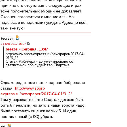
причине его отсутствия в следующих играх
тоже положительных эмоций не добавляет.
Склонен согласиться с мнением titi. Но
надеюсь в понедельник увидеть Адриано все-
таки вживую.
teorver
-
01 апр 2017 15:07
breeze » Сегодня, 13:47
http://www.sport-express.ru/newspaper/2017-04-
01/3_1/
Статья Рабинера - аргументировано со
статистикой про судейство Спартака.
Однако рядышком есть и парная бобровская
статья:
http://www.sport-
express.ru/newspaper/2017-04-01/3_2/
Там утверждается, что Спартак должен был
бить 6 пенальти, но зато в наши ворота надо
было поставить еще аж целых 5. И один
поставленный (с КС) убрать.