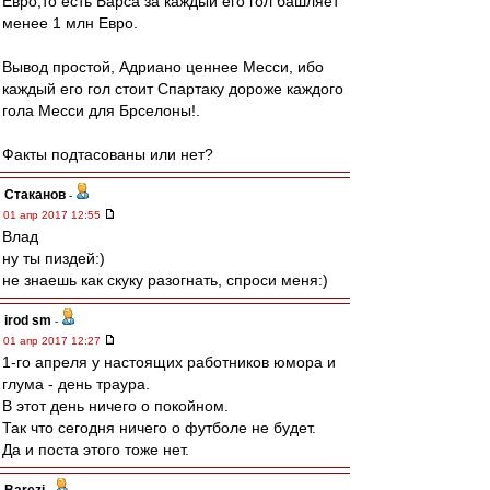
Евро,то есть Барса за каждый его гол башляет
менее 1 млн Евро.
Вывод простой, Адриано ценнее Месси, ибо
каждый его гол стоит Спартаку дороже каждого
гола Месси для Брселоны!.
Факты подтасованы или нет?
Cтаканов
-
01 апр 2017 12:55
Влад
ну ты пиздей:)
не знаешь как скуку разогнать, спроси меня:)
irod sm
-
01 апр 2017 12:27
1-го апреля у настоящих работников юмора и
глума - день траура.
В этот день ничего о покойном.
Так что сегодня ничего о футболе не будет.
Да и поста этого тоже нет.