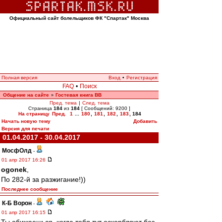
Официальный сайт болельщиков ФК "Спартак" Москва
Полная версия
Вход
•
Регистрация
FAQ
•
Поиск
Общение на сайте
Гостевая книга ВВ
»
Пред. тема
|
След. тема
Страница
184
из
184
[ Сообщений: 9200 ]
На страницу
Пред.
1
...
180
,
181
,
182
,
183
,
184
Начать новую тему
Добавить
Версия для печати
01.04.2017 - 30.04.2017
МосфОлд
-
01 апр 2017 16:26
ogonek
,
По 282-й за разжигание!))
Последнее сообщение
К-Б Ворон
-
01 апр 2017 16:15