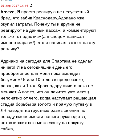
titi
-
01 апр 2017 14:46
breeze
, Я просто реагирую не несусветный
бред, что забив Краснодару,Адриано уже
окупил затраты. Почему ты и другие не
реагируют на данный пассаж, а комментируют
только тот идиотизм(а я спецом написал
именно маразм!), что я написал в ответ на эту
реплику?
Адриано на сегодня для Спартака не сделал
ничего! И на сегодняшний день его
приобретение для меня пока выглядит
безумием! 5 или 10 голов в предсезонке,
равно, как и 1 гол Краснодару ничего пока не
меняют. А вот то, что он лечится уже месяц
непонятно от чего, когда наступает решающая
стадия борьбы за золото и прямую путевку в
ЛЧ наводит на грустные размышления по
поводу вменяемости нашего руководства,
потративших всю межсезонку на покупку
сабжа,