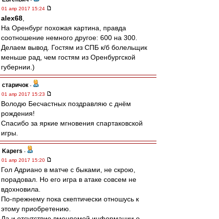
01 апр 2017 15:24
alex68
,
На Оренбург похожая картина, правда
соотношение немного другое: 600 на 300.
Делаем вывод. Гостям из СПБ к/б болельщик
меньше рад, чем гостям из Оренбургской
губернии.)
старичок
-
01 апр 2017 15:23
Володю Бесчастных поздравляю с днём
рождения!
Спасибо за яркие мгновения спартаковской
игры.
Kapers
-
01 апр 2017 15:20
Гол Адриано в матче с быками, не скрою,
порадовал. Но его игра в атаке совсем не
вдохновила.
По-прежнему пока скептически отношусь к
этому приобретению.
Да и отсутствие вменяемой информации о