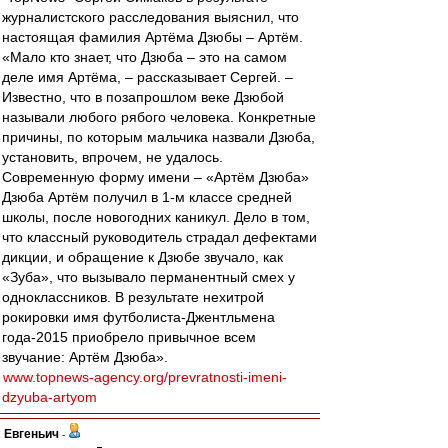
журналистского расследования выяснил, что
настоящая фамилия Артёма Дзюбы – Артём.
«Мало кто знает, что Дзюба – это на самом
деле имя Артёма, – рассказывает Сергей. –
Известно, что в позапрошлом веке Дзюбой
называли любого рябого человека. Конкретные
причины, по которым мальчика назвали Дзюба,
установить, впрочем, не удалось.
Современную форму имени – «Артём Дзюба»
Дзюба Артём получил в 1-м классе средней
школы, после новогодних каникул. Дело в том,
что классный руководитель страдал дефектами
дикции, и обращение к Дзюбе звучало, как
«Зуба», что вызывало перманентный смех у
одноклассников. В результате нехитрой
рокировки имя футболиста-Джентльмена
года-2015 приобрело привычное всем
звучание: Артём Дзюба».
www.topnews-agency.org/prevratnosti-imeni-
dzyuba-artyom
Евгеньич
-