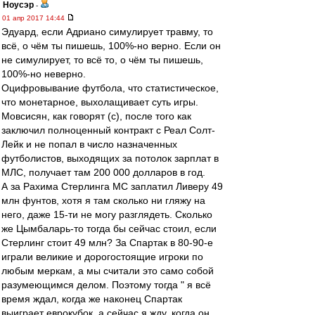
Ноусэр
-
01 апр 2017 14:44
Эдуард, если Адриано симулирует травму, то
всё, о чём ты пишешь, 100%-но верно. Если он
не симулирует, то всё то, о чём ты пишешь,
100%-но неверно.
Оцифровывание футбола, что статистическое,
что монетарное, выхолащивает суть игры.
Мовсисян, как говорят (с), после того как
заключил полноценный контракт с Реал Солт-
Лейк и не попал в число назначенных
футболистов, выходящих за потолок зарплат в
МЛС, получает там 200 000 долларов в год.
А за Рахима Стерлинга МС заплатил Ливеру 49
млн фунтов, хотя я там сколько ни гляжу на
него, даже 15-ти не могу разглядеть. Сколько
же Цымбаларь-то тогда бы сейчас стоил, если
Стерлинг стоит 49 млн? За Спартак в 80-90-е
играли великие и дорогостоящие игроки по
любым меркам, а мы считали это само собой
разумеющимся делом. Поэтому тогда " я всё
время ждал, когда же наконец Спартак
выиграет еврокубок, а сейчас я жду, когда он