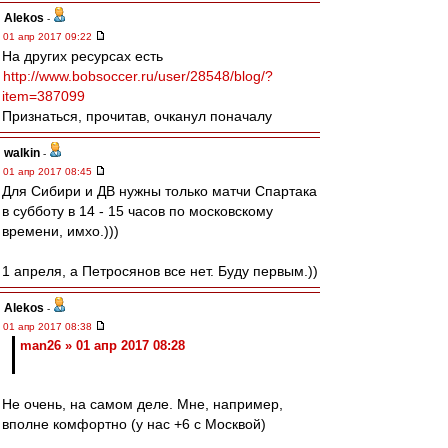
Alekos
-
01 апр 2017 09:22
На других ресурсах есть
http://www.bobsoccer.ru/user/28548/blog/?
item=387099
Признаться, прочитав, очканул поначалу
walkin
-
01 апр 2017 08:45
Для Сибири и ДВ нужны только матчи Спартака
в субботу в 14 - 15 часов по московскому
времени, имхо.)))
1 апреля, а Петросянов все нет. Буду первым.))
Alekos
-
01 апр 2017 08:38
man26 » 01 апр 2017 08:28
Не очень, на самом деле. Мне, например,
вполне комфортно (у нас +6 с Москвой)
смотреть матчи часа в 22, когда дела сделаны,