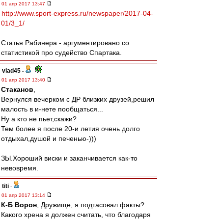
01 апр 2017 13:47
http://www.sport-express.ru/newspaper/2017-04-
01/3_1/
Статья Рабинера - аргументировано со
статистикой про судейство Спартака.
vlad45
-
01 апр 2017 13:40
Cтаканов
,
Вернулся вечерком с ДР близких друзей,решил
малость в и-нете пообщаться...
Ну а кто не пьет,скажи?
Тем более я после 20-и летия очень долго
отдыхал,душой и печенью-)))
ЗЫ.Хороший виски и заканчивается как-то
невовремя.
titi
-
01 апр 2017 13:14
К-Б Ворон
, Дружище, я подтасовал факты?
Какого хрена я должен считать, что благодаря