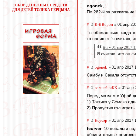
СБОР ДЕНЕЖНЫХ СРЕДСТВ
ogonek
,
ДЛЯ ДЕТЕЙ ТОЛИКА ГЕРЦЫНА
По 282-й за разжигание!
#
К-Б Ворон
» 01 апр 20
Ты обижаешься, когда т
то напишет "я считаю, ч
titi » 01 апр 2017 
Я считаю, что он с
#
ogonek
» 01 апр 2017 
Самбу и Сакала отсутст
#
волшебниКК
» 01 апр 
Перед матчем с Уфой д
1) Тактика у Семака одн
2) Пропустив гол играть
#
Ноусэр
» 01 апр 2017 
teorver
, 10 пенальти на
обвинительных приговоро