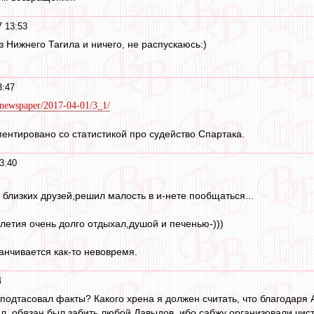
7 13:53
з Нижнего Тагила и ничего, не распускаюсь:)
3:47
u/newspaper/2017-04-01/3_1/
ментировано со статистикой про судейство Спартака.
3:40
 близких друзей,решил малость в и-нете пообщаться...
 летия очень долго отдыхал,душой и печенью-)))
анчивается как-то невовремя.
4
 подтасовал факты? Какого хрена я должен считать, что благодаря 
бил, обязан был забить любой Давыдов, ибо сабжу организовали чис