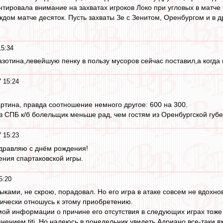
нтировала внимание на захватах игроков Локо при угловых в матче
аждом матче десяток. Пусть захваты Зе с Зенитом, Оренбургом и в д
15:34
азотина,левейшую пенку в пользу мусоров сейчас поставил,а когда 
 15:24
ртина, правда соотношение немного другое: 600 на 300.
з СПБ к/б болельщик меньше рад, чем гостям из Оренбургской губе
 15:23
дравляю с днём рождения!
ения спартаковской игры.
5:20
ыками, не скрою, порадовал. Но его игра в атаке совсем не вдохно
ически отношусь к этому приобретению.
мой информации о причине его отсутствия в следующих играх тоже
нением titi. Но надеюсь в понедельник увидеть Адриано все-таки в