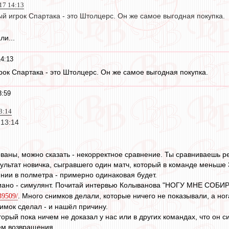
017 14:13
 игрок Спартака - это Штолцерс. Он же самое выгодная покупка.
ли...
14:13
к Спартака - это Штолцерс. Он же самое выгодная покупка.
3:59
13:14
 13:14
ованы, можно сказать - некорректное сравнение. Ты сравниваешь ре
зультат новичка, сыгравшего один матч, который в команде меньше 
янии в полметра - примерно одинаковая будет.
дриано - симулянт. Почитай интервью Колыванова "НОГУ МНЕ С
. Много снимков делали, которые ничего не показывали, а ног
939509/
мок сделал - и нашёл причину.
торый пока ничем не доказал у нас или в других командах, что он с
ём возвращения.