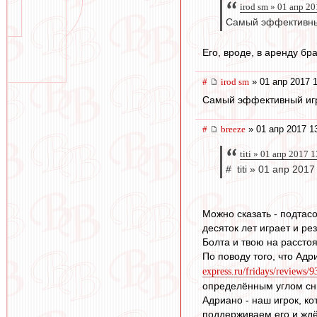
irod sm » 01 апр 2
Самый эффективный
Его, вроде, в аренду бра
#
irod sm
» 01 апр 2017 
Самый эффективный игро
#
breeze
» 01 апр 2017 1
titi » 01 апр 2017 
# titi » 01 апр 2017
Можно сказать - подтас
десяток лет играет и ре
Болта и твою на рассто
По поводу того, что А
express.ru/fridays/reviews/
определённым углом сни
Адриано - наш игрок, ко
поддерживаем его и жд