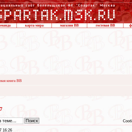
оманда
карта мира
магазин ВВ
гостевая ВВ
ф
вая книга ВВ
17
Сооб
7 16:26