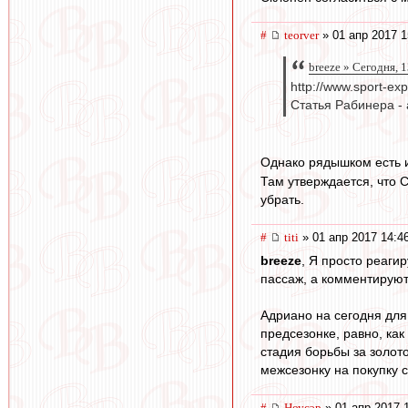
#
teorver
» 01 апр 2017 1
breeze » Сегодня, 
http://www.sport-ex
Статья Рабинера - 
Однако рядышком есть и
Там утверждается, что 
убрать.
#
titi
» 01 апр 2017 14:4
breeze
, Я просто реаги
пассаж, а комментируют 
Адриано на сегодня для
предсезонке, равно, как
стадия борьбы за золот
межсезонку на покупку 
#
Ноусэр
» 01 апр 2017 