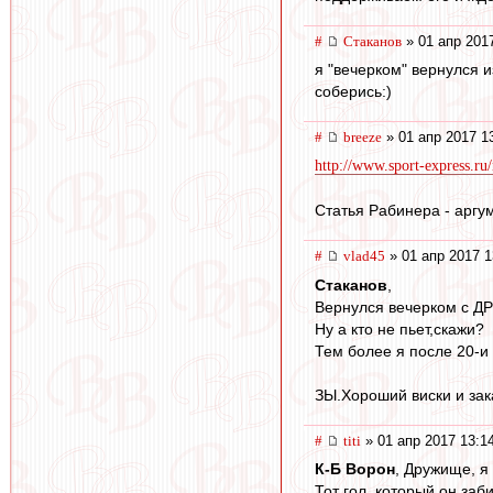
#
Cтаканов
» 01 апр 201
я "вечерком" вернулся и
соберись:)
#
breeze
» 01 апр 2017 1
http://www.sport-express.r
Статья Рабинера - аргу
#
vlad45
» 01 апр 2017 1
Cтаканов
,
Вернулся вечерком с ДР
Ну а кто не пьет,скажи?
Тем более я после 20-и
ЗЫ.Хороший виски и зак
#
titi
» 01 апр 2017 13:1
К-Б Ворон
, Дружище, я
Тот гол, который он за