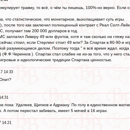
мулирует травму, то всё, о чём ты пишешь, 100%-но верно. Если о
 что статистическое, что монетарное, выхолащивает суть игры.
с), после того как заключил полноценный контракт с Реал Солт-Ле
С, получает там 200 000 долларов в год.
С заплатил Ливеру 49 млн фунтов, хотя я там сколько ни гляжу на 
сейчас стоил, если Стерлинг стоит 49 млн? За Спартак в 80-90-е 
ой разумеющимся делом. Поэтому тогда " я всё время ждал, когда 
) (Ф.Ф.Черенков ). Спартак стал слабее не из-за того, что у него ст
 игровые и идеологические традиции Спартака ценностью.
17 14:33
тОпит?
14:31
 пока: Удалеев, Щипков и Адриану. По голу в единственном матче
 А потом перестал забивать, имеет 5 мячей в 16 играх.
7 14:21