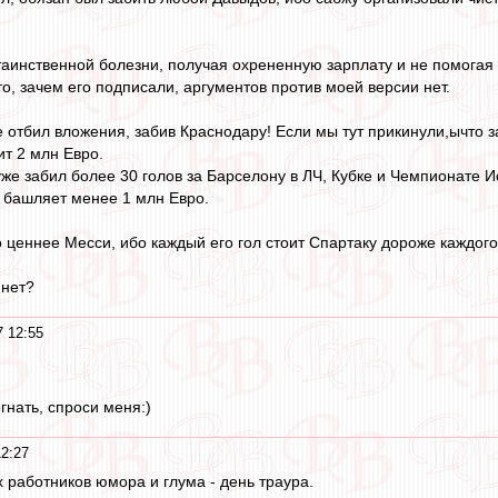
таинственной болезни, получая охрененную зарплату и не помогая к
то, зачем его подписали, аргументов против моей версии нет.
е отбил вложения, забив Краснодару! Если мы тут прикинули,ычто з
ит 2 млн Евро.
же забил более 30 голов за Барселону в ЛЧ, Кубке и Чемпионате Ис
л башляет менее 1 млн Евро.
 ценнее Месси, ибо каждый его гол стоит Спартаку дороже каждого
 нет?
7 12:55
огнать, спроси меня:)
12:27
х работников юмора и глума - день траура.