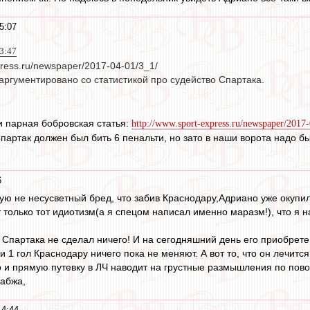
5:07
13:47
press.ru/newspaper/2017-04-01/3_1/
аргументировано со статистикой про судейство Спартака.
 парная бобровская статья:
http://www.sport-express.ru/newspaper/2017
Спартак должен был бить 6 пенальти, но зато в наши ворота надо б
6
рую не несусветный бред, что забив Краснодару,Адриано уже окупи
только тот идиотизм(а я спецом написал именно маразм!), что я на
 Спартака не сделал ничего! И на сегодняшний день его приобрете
 и 1 гол Краснодару ничего пока не меняют. А вот то, что он лечит
о и прямую путевку в ЛЧ наводит на грустные размышления по пов
сабжа,
14:44