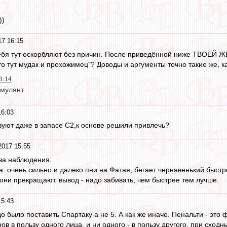
))
17 16:15
ебя тут оскорбляют без причин. После приведённой ниже ТВОЕЙ ЖЕ
то тут мудак и прохожимец"? Доводы и аргументы точно такие же, как
13:14
имулянт
16:03
вуют даже в запасе С2,к основе решили привлечь?
2017 15:55
ва наблюдения:
а: очень сильно и далеко пни на Фатая, бегает чернявенький быстро,
 они прекращают. вывод - надо забивать, чем быстрее тем лучше.
15:43
до было поставить Спартаку а не 5. А как же иначе. Пенальти - это
в в пользу одного лица, и ни одного - в пользу другого, при сходн