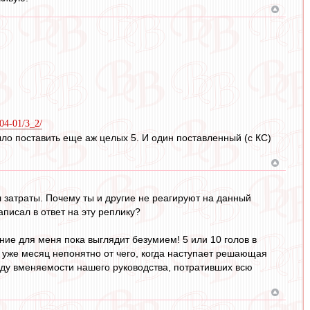
-04-01/3_2/
ыло поставить еще аж целых 5. И один поставленный (с КС)
л затраты. Почему ты и другие не реагируют на данный
писал в ответ на эту реплику?
ние для меня пока выглядит безумием! 5 или 10 голов в
ся уже месяц непонятно от чего, когда наступает решающая
оду вменяемости нашего руководства, потративших всю