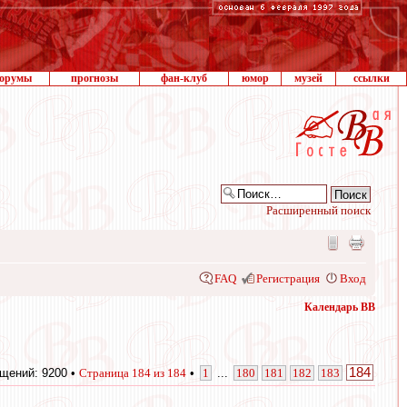
орумы
прогнозы
фан-клуб
юмор
музей
ссылки
Расширенный поиск
FAQ
Регистрация
Вход
Календарь ВВ
184
щений: 9200 •
Страница
184
из
184
•
1
...
180
181
182
183