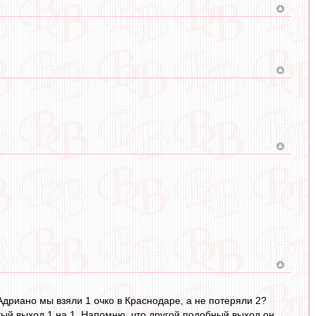
Адриано мы взяли 1 очко в Краснодаре, а не потеряли 2?
тый выход 1 на 1. Напомню, что другой подобный выход он