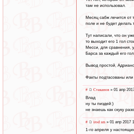
там не использовал.
Месяц сабж лечится от 
поле и не будет делать 
Тут написали, что он уж
то выходит его 1 гол сто
Месси, для сравнения, у
Барса за каждый его го
Вывод простой, Адриано
Факты подтасованы или
#
Cтаканов
» 01 апр 201
Влад
ну ты пиздей:)
не знаешь как скуку раз
#
irod sm
» 01 апр 2017 
1-го апреля у настоящи