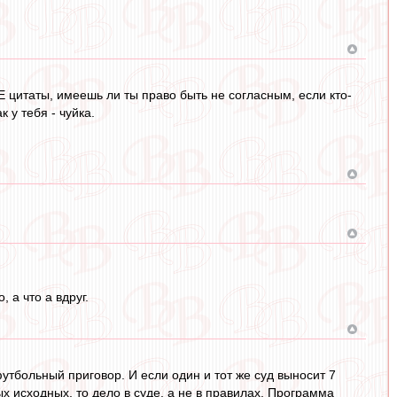
 цитаты, имеешь ли ты право быть не согласным, если кто-
 у тебя - чуйка.
 а что а вдруг.
 футбольный приговор. И если один и тот же суд выносит 7
ых исходных, то дело в суде, а не в правилах. Программа