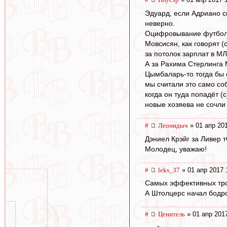
Эдуард, если Адриано си
неверно.
Оцифровывание футбола,
Мовсисян, как говорят (
за потолок зарплат в МЛ
А за Рахима Стерлинга М
Цымбаларь-то тогда бы 
мы считали это само соб
когда он туда попадёт (с
новые хозяева не сочли
#
Леонидыч
» 01 апр 20
Дэниел Крэйг за Ливер 
Молодец, уважаю!
#
leks_37
» 01 апр 2017 
Самых эффективных трое
А Штолцерс начал бодро.
#
Ценитель
» 01 апр 201