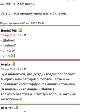
до матча. Уже давно.
За 2,5 часа продаж ушла треть билетов.
Редактировалось 03 апр 2017 15:04
Bordo0706
-
03 апр 2017 15:01
- Шабля!
- чтобля?
- спибля!
почти (с)
terpila
-
03 апр 2017 14:41
Бум надеяться, что дождик воздух сполоснет.
А играть нам сегодня с гопотой. Хоть и их
президент носит гордую фамилию Столыпин.
(А начальник команды - Шабля.)
Только б без травм. Этот тур вообще какой-то
костоломный.
KEKC11
-