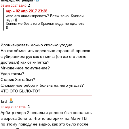
впередсмотрящий
-
03 апр 2017 12:40
mp » 02 апр 2017 23:28
чего его анализировать? Всеж ясно. Купили
гада ))
Коням же без этого Крылья ведь не одолеть.
))
Иронизировать можно сколько угодно.
Но как объяснить нереально странный прыжок
с убиранием рук как от мяча (он же его легко
доставал) как от кипятка?
Мгновенное помутнение?
Удар током?
Старик Хоттабыч?
Сломанное ребро и боязнь на него упасть?
ЧТО ЭТО БЫЛО-ТО?
brd
-
03 апр 2017 12:39
Арбитр вчера 2 пенальти должен был поставить
в ворота Зенита. Что-то истерики на Матч-ТВ
по этому поводу не видно, как это было после