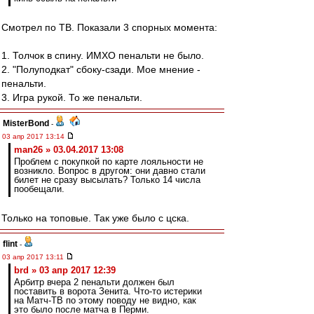
Смотрел по ТВ. Показали 3 спорных момента:
1. Толчок в спину. ИМХО пенальти не было.
2. "Полуподкат" сбоку-сзади. Мое мнение -
пенальти.
3. Игра рукой. То же пенальти.
MisterBond
-
03 апр 2017 13:14
man26 » 03.04.2017 13:08
Проблем с покупкой по карте лояльности не
возникло. Вопрос в другом: они давно стали
билет не сразу высылать? Только 14 числа
пообещали.
Только на топовые. Так уже было с цска.
flint
-
03 апр 2017 13:11
brd » 03 апр 2017 12:39
Арбитр вчера 2 пенальти должен был
поставить в ворота Зенита. Что-то истерики
на Матч-ТВ по этому поводу не видно, как
это было после матча в Перми.