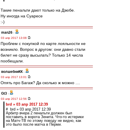
Такие пенальти дают только на Дзюбе.
Ну иногда на Суаресе
:-)
man26
-
03 апр 2017 13:08
Проблем с покупкой по карте лояльности не
возникло. Вопрос в другом: они давно стали
билет не сразу высылать? Только 14 числа
пообещали.
волшебниКК
-
03 апр 2017 13:01
Опять про Багаж? Да сколько ж можно ....
Gt3
-
03 апр 2017 12:56
brd » 03 апр 2017 12:39
# brd » 03 апр 2017 12:39
Арбитр вчера 2 пенальти должен был
поставить в ворота Зенита. Что-то истерики
на Матч-ТВ по этому поводу не видно, как
это было после матча в Перми.