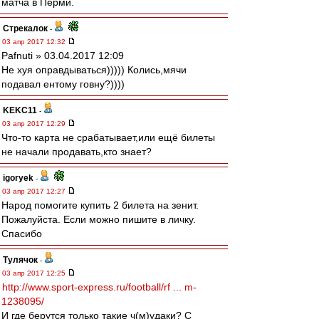
матча в Перми.
Стрекалок
-
03 апр 2017 12:32
Pafnuti » 03.04.2017 12:09
Не хуя оправдываться))))) Колись,мячи
подавал ентому говну?))))
KEKC11
-
03 апр 2017 12:29
Что-то карта не срабатывает,или ещё билеты
не начали продавать,кто знает?
igoryek
-
03 апр 2017 12:27
Народ помогите купить 2 билета на зенит.
Пожалуйста. Если можно пишите в личку.
Спасибо
Тулячок
-
03 апр 2017 12:25
http://www.sport-express.ru/football/rf ... m-
1238095/
И где берутся только такие ч(м)удаки? С