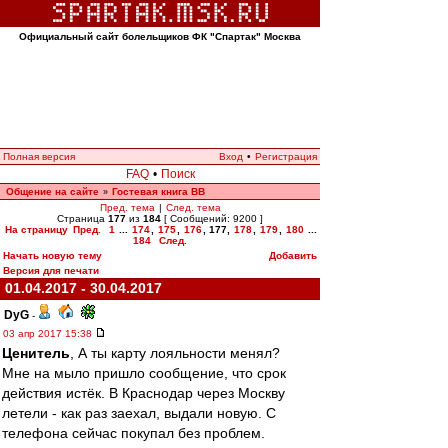
Официальный сайт болельщиков ФК "Спартак" Москва
Полная версия
Вход
•
Регистрация
FAQ
•
Поиск
Общение на сайте
Гостевая книга ВВ
»
Пред. тема
|
След. тема
Страница
177
из
184
[ Сообщений: 9200 ]
На страницу
Пред.
1
...
174
,
175
,
176
,
177
,
178
,
179
,
180
...
184
След.
Начать новую тему
Добавить
Версия для печати
01.04.2017 - 30.04.2017
DyG
-
03 апр 2017 15:38
Ценитель
, А ты карту лояльности менял?
Мне на мыло пришло сообщение, что срок
действия истёк. В Краснодар через Москву
летели - как раз заехал, выдали новую. С
телефона сейчас покупал без проблем.