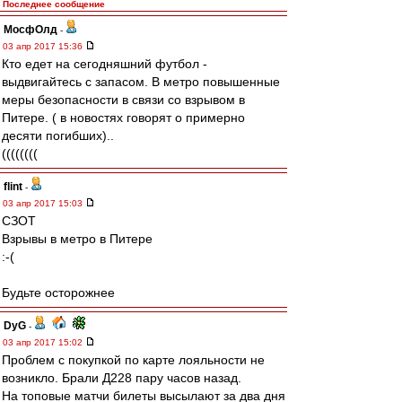
Последнее сообщение
МосфОлд
-
03 апр 2017 15:36
Кто едет на сегодняшний футбол -
выдвигайтесь с запасом. В метро повышенные
меры безопасности в связи со взрывом в
Питере. ( в новостях говорят о примерно
десяти погибших)..
((((((((
flint
-
03 апр 2017 15:03
СЗОТ
Взрывы в метро в Питере
:-(
Будьте осторожнее
DyG
-
03 апр 2017 15:02
Проблем с покупкой по карте лояльности не
возникло. Брали Д228 пару часов назад.
На топовые матчи билеты высылают за два дня