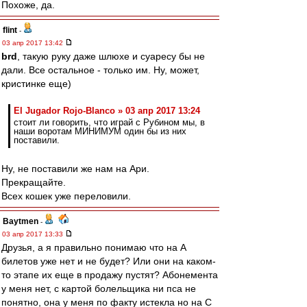
Похоже, да.
flint
-
03 апр 2017 13:42
brd
, такую руку даже шлюхе и суаресу бы не
дали. Все остальное - только им. Ну, может,
кристинке еще)
El Jugador Rojo-Blanco » 03 апр 2017 13:24
стоит ли говорить, что играй с Рубином мы, в
наши воротам МИНИМУМ один бы из них
поставили.
Ну, не поставили же нам на Ари.
Прекращайте.
Всех кошек уже переловили.
Baytmen
-
03 апр 2017 13:33
Друзья, а я правильно понимаю что на А
билетов уже нет и не будет? Или они на каком-
то этапе их еще в продажу пустят? Абонемента
у меня нет, с картой болельщика ни пса не
понятно, она у меня по факту истекла но на С