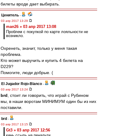
билеты вроде дает выбирать.
Ценитель
-
03 апр 2017 13:29
man26 » 03 апр 2017 13:08
Проблем с покупкой по карте лояльности не
возникло.
Охренеть, значит, только у меня такая
проблема.
Кто может выручить и купить 4 билета на
D229?
Помогите, люди добрые. (
El Jugador Rojo-Blanco
-
03 апр 2017 13:24
brd
, стоит ли говорить, что играй с Рубином
мы, в наши воротам МИНИМУМ один бы из них
поставили.
brd
-
03 апр 2017 13:15
Gt3 » 03 апр 2017 12:56
кинь ссыль на пенальти