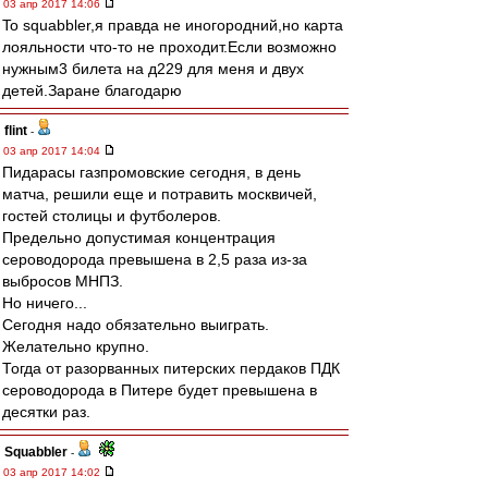
03 апр 2017 14:06
To squabbler,я правда не иногородний,но карта
лояльности что-то не проходит.Если возможно
нужным3 билета на д229 для меня и двух
детей.Заране благодарю
flint
-
03 апр 2017 14:04
Пидарасы газпромовские сегодня, в день
матча, решили еще и потравить москвичей,
гостей столицы и футболеров.
Предельно допустимая концентрация
сероводорода превышена в 2,5 раза из-за
выбросов МНПЗ.
Но ничего...
Сегодня надо обязательно выиграть.
Желательно крупно.
Тогда от разорванных питерских пердаков ПДК
сероводорода в Питере будет превышена в
десятки раз.
Squabbler
-
03 апр 2017 14:02