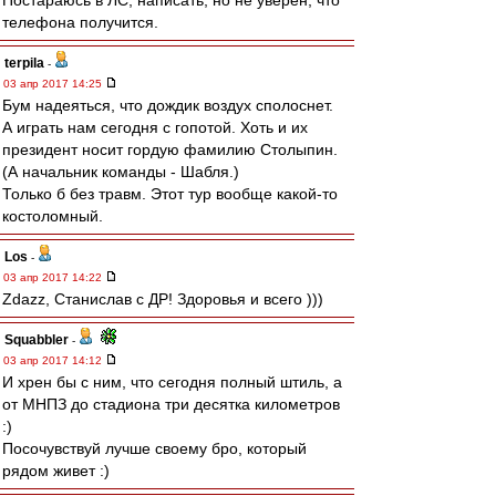
Постараюсь в ЛС, написать, но не уверен, что
телефона получится.
terpila
-
03 апр 2017 14:25
Бум надеяться, что дождик воздух сполоснет.
А играть нам сегодня с гопотой. Хоть и их
президент носит гордую фамилию Столыпин.
(А начальник команды - Шабля.)
Только б без травм. Этот тур вообще какой-то
костоломный.
Los
-
03 апр 2017 14:22
Zdazz, Станислав с ДР! Здоровья и всего )))
Squabbler
-
03 апр 2017 14:12
И хрен бы с ним, что сегодня полный штиль, а
от МНПЗ до стадиона три десятка километров
:)
Посочувствуй лучше своему бро, который
рядом живет :)