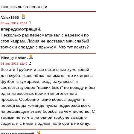
кинь ссыль на пенальти
Valex1956
-
03 апр 2017 12:51
впередсмотрящий
,
Несколько раз пересматривал с нарезкой по
стоп кадрам. Лория не доставал мяч,слабый
толчок и опоздал с прыжком. Что тут искать?
blind_guardian
-
03 апр 2017 12:49
Все эти Трубачи и все остальные хуже коней
для клуба. Надо чётко понимать, что их игры в
футбол с кумирами, вход "закулисье" и
соответствующее "наших бьют" по поводу и без
одна из весомых причин многолетнего
прососа. Особенно такие вбросы радуют в
период когда команде нужна поддержка всех,
на решающем этапе борьбы за чемпионство. С
такими не то что на одной трибуне западло
сидеть, я с ними в одном поле срать не сяду.