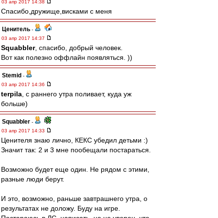
03 апр 2017 14:38
Спасибо,дружище,висками с меня
Ценитель
-
03 апр 2017 14:37
Squabbler
, спасибо, добрый человек.
Вот как полезно оффлайн появляться. ))
Stemid
-
03 апр 2017 14:36
terpila
, с раннего утра поливает, куда уж
больше)
Squabbler
-
03 апр 2017 14:33
Ценителя знаю лично, КЕКС убедил детьми :)
Значит так: 2 и 3 мне пообещали постараться.
Возможно будет еще один. Не рядом с этими,
разные люди берут.
И это, возможно, раньше завтрашнего утра, о
результатах не доложу. Буду на игре.