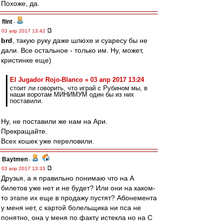
Похоже, да.
flint
-
03 апр 2017 13:42
brd
, такую руку даже шлюхе и суаресу бы не
дали. Все остальное - только им. Ну, может,
кристинке еще)
El Jugador Rojo-Blanco » 03 апр 2017 13:24
стоит ли говорить, что играй с Рубином мы, в
наши воротам МИНИМУМ один бы из них
поставили.
Ну, не поставили же нам на Ари.
Прекращайте.
Всех кошек уже переловили.
Baytmen
-
03 апр 2017 13:33
Друзья, а я правильно понимаю что на А
билетов уже нет и не будет? Или они на каком-
то этапе их еще в продажу пустят? Абонемента
у меня нет, с картой болельщика ни пса не
понятно, она у меня по факту истекла но на С