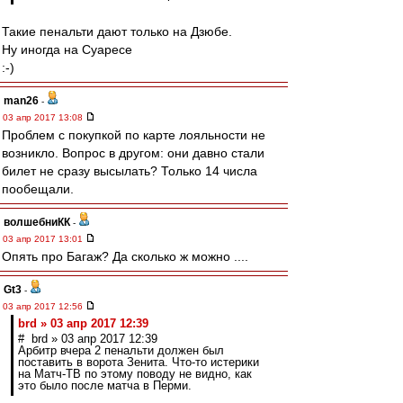
Такие пенальти дают только на Дзюбе.
Ну иногда на Суаресе
:-)
man26
-
03 апр 2017 13:08
Проблем с покупкой по карте лояльности не
возникло. Вопрос в другом: они давно стали
билет не сразу высылать? Только 14 числа
пообещали.
волшебниКК
-
03 апр 2017 13:01
Опять про Багаж? Да сколько ж можно ....
Gt3
-
03 апр 2017 12:56
brd » 03 апр 2017 12:39
# brd » 03 апр 2017 12:39
Арбитр вчера 2 пенальти должен был
поставить в ворота Зенита. Что-то истерики
на Матч-ТВ по этому поводу не видно, как
это было после матча в Перми.