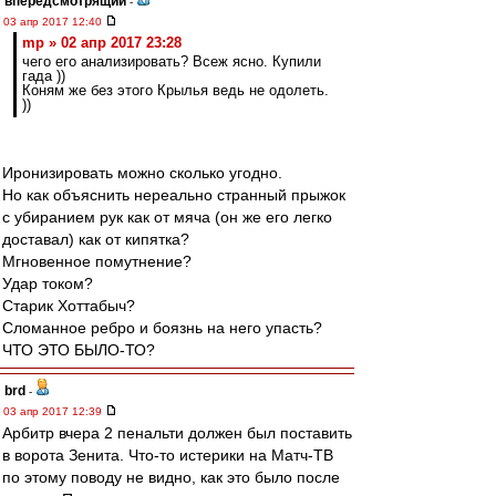
впередсмотрящий
-
03 апр 2017 12:40
mp » 02 апр 2017 23:28
чего его анализировать? Всеж ясно. Купили
гада ))
Коням же без этого Крылья ведь не одолеть.
))
Иронизировать можно сколько угодно.
Но как объяснить нереально странный прыжок
с убиранием рук как от мяча (он же его легко
доставал) как от кипятка?
Мгновенное помутнение?
Удар током?
Старик Хоттабыч?
Сломанное ребро и боязнь на него упасть?
ЧТО ЭТО БЫЛО-ТО?
brd
-
03 апр 2017 12:39
Арбитр вчера 2 пенальти должен был поставить
в ворота Зенита. Что-то истерики на Матч-ТВ
по этому поводу не видно, как это было после