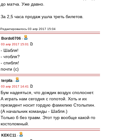
до матча. Уже давно.
За 2,5 часа продаж ушла треть билетов.
Редактировалось 03 апр 2017 15:04
Bordo0706
-
03 апр 2017 15:01
- Шабля!
- чтобля?
- спибля!
почти (с)
terpila
-
03 апр 2017 14:41
Бум надеяться, что дождик воздух сполоснет.
А играть нам сегодня с гопотой. Хоть и их
президент носит гордую фамилию Столыпин.
(А начальник команды - Шабля.)
Только б без травм. Этот тур вообще какой-то
костоломный.
KEKC11
-