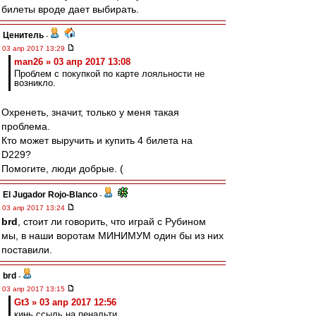
билеты вроде дает выбирать.
Ценитель
-
03 апр 2017 13:29
man26 » 03 апр 2017 13:08
Проблем с покупкой по карте лояльности не
возникло.
Охренеть, значит, только у меня такая
проблема.
Кто может выручить и купить 4 билета на
D229?
Помогите, люди добрые. (
El Jugador Rojo-Blanco
-
03 апр 2017 13:24
brd
, стоит ли говорить, что играй с Рубином
мы, в наши воротам МИНИМУМ один бы из них
поставили.
brd
-
03 апр 2017 13:15
Gt3 » 03 апр 2017 12:56
кинь ссыль на пенальти