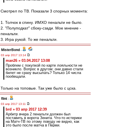
Смотрел по ТВ. Показали 3 спорных момента:
1. Толчок в спину. ИМХО пенальти не было.
2. "Полуподкат" сбоку-сзади. Мое мнение -
пенальти.
3. Игра рукой. То же пенальти.
MisterBond
-
03 апр 2017 13:14
man26 » 03.04.2017 13:08
Проблем с покупкой по карте лояльности не
возникло. Вопрос в другом: они давно стали
билет не сразу высылать? Только 14 числа
пообещали.
Только на топовые. Так уже было с цска.
flint
-
03 апр 2017 13:11
brd » 03 апр 2017 12:39
Арбитр вчера 2 пенальти должен был
поставить в ворота Зенита. Что-то истерики
на Матч-ТВ по этому поводу не видно, как
это было после матча в Перми.