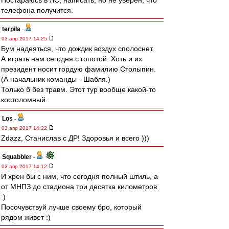
Постараюсь в ЛС, написать, но не уверен, что
телефона получится.
terpila
-
03 апр 2017 14:25
Бум надеяться, что дождик воздух сполоснет.
А играть нам сегодня с гопотой. Хоть и их
президент носит гордую фамилию Столыпин.
(А начальник команды - Шабля.)
Только б без травм. Этот тур вообще какой-то
костоломный.
Los
-
03 апр 2017 14:22
Zdazz, Станислав с ДР! Здоровья и всего )))
Squabbler
-
03 апр 2017 14:12
И хрен бы с ним, что сегодня полный штиль, а
от МНПЗ до стадиона три десятка километров
:)
Посочувствуй лучше своему бро, который
рядом живет :)