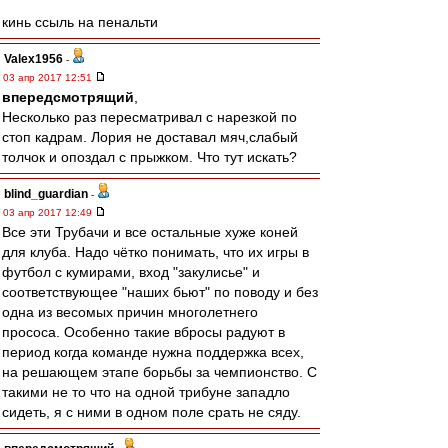
кинь ссыль на пенальти
Valex1956
-
03 апр 2017 12:51
впередсмотрящий
,
Несколько раз пересматривал с нарезкой по
стоп кадрам. Лория не доставал мяч,слабый
толчок и опоздал с прыжком. Что тут искать?
blind_guardian
-
03 апр 2017 12:49
Все эти Трубачи и все остальные хуже коней
для клуба. Надо чётко понимать, что их игры в
футбол с кумирами, вход "закулисье" и
соответствующее "наших бьют" по поводу и без
одна из весомых причин многолетнего
прососа. Особенно такие вбросы радуют в
период когда команде нужна поддержка всех,
на решающем этапе борьбы за чемпионство. С
такими не то что на одной трибуне западло
сидеть, я с ними в одном поле срать не сяду.