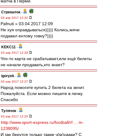
матча в Перми.
Стрекалок
-
03 апр 2017 12:32
Pafnuti » 03.04.2017 12:09
Не хуя оправдываться))))) Колись,мячи
подавал ентому говну?))))
KEKC11
-
03 апр 2017 12:29
Что-то карта не срабатывает,или ещё билеты
не начали продавать,кто знает?
igoryek
-
03 апр 2017 12:27
Народ помогите купить 2 билета на зенит.
Пожалуйста. Если можно пишите в личку.
Спасибо
Тулячок
-
03 апр 2017 12:25
http://www.sport-express.ru/football/rf ... m-
1238095/
И где берутся только такие ч(м)удаки? С