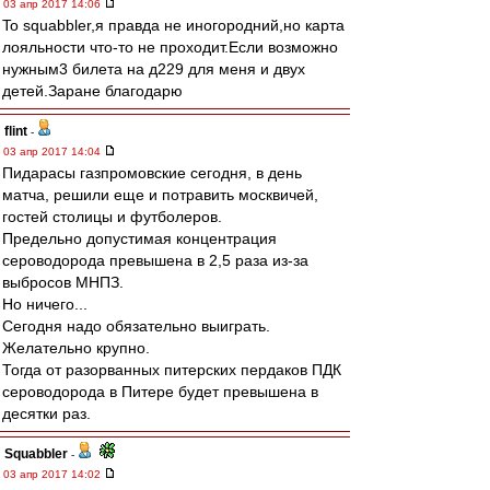
03 апр 2017 14:06
To squabbler,я правда не иногородний,но карта
лояльности что-то не проходит.Если возможно
нужным3 билета на д229 для меня и двух
детей.Заране благодарю
flint
-
03 апр 2017 14:04
Пидарасы газпромовские сегодня, в день
матча, решили еще и потравить москвичей,
гостей столицы и футболеров.
Предельно допустимая концентрация
сероводорода превышена в 2,5 раза из-за
выбросов МНПЗ.
Но ничего...
Сегодня надо обязательно выиграть.
Желательно крупно.
Тогда от разорванных питерских пердаков ПДК
сероводорода в Питере будет превышена в
десятки раз.
Squabbler
-
03 апр 2017 14:02