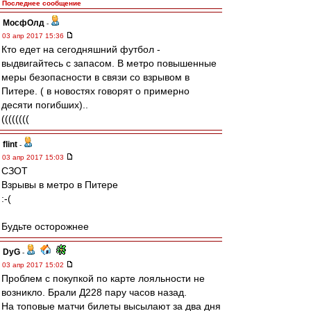
Последнее сообщение
МосфОлд
-
03 апр 2017 15:36
Кто едет на сегодняшний футбол -
выдвигайтесь с запасом. В метро повышенные
меры безопасности в связи со взрывом в
Питере. ( в новостях говорят о примерно
десяти погибших)..
((((((((
flint
-
03 апр 2017 15:03
СЗОТ
Взрывы в метро в Питере
:-(
Будьте осторожнее
DyG
-
03 апр 2017 15:02
Проблем с покупкой по карте лояльности не
возникло. Брали Д228 пару часов назад.
На топовые матчи билеты высылают за два дня