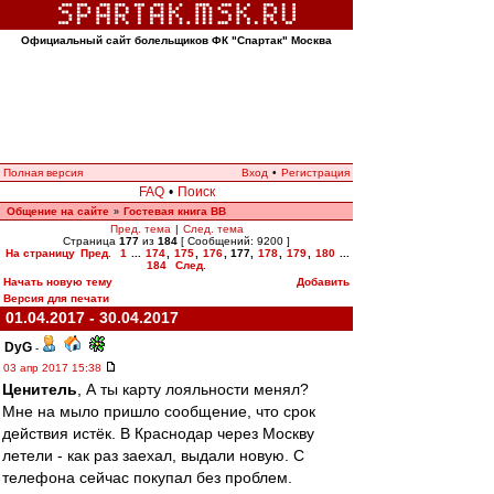
Официальный сайт болельщиков ФК "Спартак" Москва
Полная версия
Вход
•
Регистрация
FAQ
•
Поиск
Общение на сайте
Гостевая книга ВВ
»
Пред. тема
|
След. тема
Страница
177
из
184
[ Сообщений: 9200 ]
На страницу
Пред.
1
...
174
,
175
,
176
,
177
,
178
,
179
,
180
...
184
След.
Начать новую тему
Добавить
Версия для печати
01.04.2017 - 30.04.2017
DyG
-
03 апр 2017 15:38
Ценитель
, А ты карту лояльности менял?
Мне на мыло пришло сообщение, что срок
действия истёк. В Краснодар через Москву
летели - как раз заехал, выдали новую. С
телефона сейчас покупал без проблем.