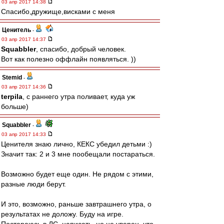
03 апр 2017 14:38
Спасибо,дружище,висками с меня
Ценитель
-
03 апр 2017 14:37
Squabbler
, спасибо, добрый человек.
Вот как полезно оффлайн появляться. ))
Stemid
-
03 апр 2017 14:36
terpila
, с раннего утра поливает, куда уж
больше)
Squabbler
-
03 апр 2017 14:33
Ценителя знаю лично, КЕКС убедил детьми :)
Значит так: 2 и 3 мне пообещали постараться.
Возможно будет еще один. Не рядом с этими,
разные люди берут.
И это, возможно, раньше завтрашнего утра, о
результатах не доложу. Буду на игре.