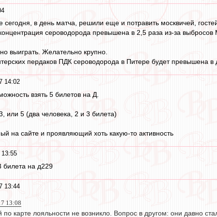
04
 сегодня, в день матча, решили еще и потравить москвичей, госте
концентрация сероводорода превышена в 2,5 раза из-за выбросов
но выиграть. Желательно крупно.
итерских пердаков ПДК сероводорода в Питере будет превышена в д
7 14:02
можность взять 5 билетов на Д.
3, или 5 (два человека, 2 и 3 билета)
ый на сайте и проявляющий хоть какую-то активность
 13:55
 билета на д229
7 13:44
17 13:08
 по карте лояльности не возникло. Вопрос в другом: они давно ст