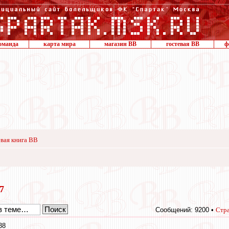
оманда
карта мира
магазин ВВ
гостевая ВВ
ф
вая книга ВВ
17
Сообщений: 9200 •
Стр
38