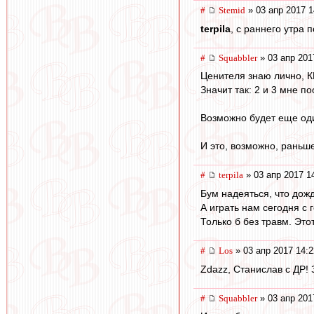
#
Stemid
» 03 апр 2017 1
terpila
, с раннего утра 
#
Squabbler
» 03 апр 201
Ценителя знаю лично, К
Значит так: 2 и 3 мне п
Возможно будет еще оди
И это, возможно, раньше
#
terpila
» 03 апр 2017 1
Бум надеяться, что дожд
А играть нам сегодня с
Только б без травм. Это
#
Los
» 03 апр 2017 14:2
Zdazz, Станислав с ДР! З
#
Squabbler
» 03 апр 201