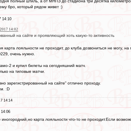
годня полный штиль, а от МНПЗ до стадиона три десятка километров
ему бро, который рядом живет :)
7 14:10
 2017 14:02
ованный на сайте и проявляющий хоть какую-то активность
я карта лояльности не проходит, до клуба дозвониться не могу, на
D229, очень нужно.
амо-2 и купил билеты на сегодняшний матч.
олько на типовые матчи.
вно зарегистрированный на сайте" отлично проходу.
ам. :D
7 14:14
 14:06
не иногородний,но карта лояльности что-то не проходит.Если возмо