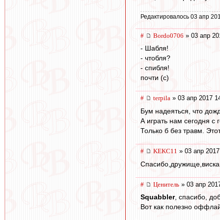
Редактировалось 03 апр 201
#
Bordo0706
» 03 апр 20
- Шабля!
- чтобля?
- спибля!
почти (с)
#
terpila
» 03 апр 2017 1
Бум надеяться, что дожд
А играть нам сегодня с
Только б без травм. Это
#
KEKC11
» 03 апр 2017
Спасибо,дружище,виска
#
Ценитель
» 03 апр 201
Squabbler
, спасибо, до
Вот как полезно оффлай