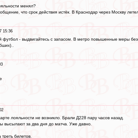
лояльности менял?
бщение, что срок действия истёк. В Краснодар через Москву летел
7 15:36
й футбол - выдвигайтесь с запасом. В метро повышенные меры безоп
бших)..
03
е
02
карте лояльности не возникло. Брали Д228 пару часов назад.
ы высылают за два дня до матча. Уже давно.
 треть билетов.