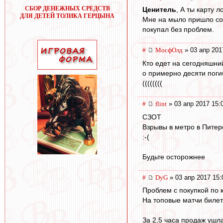
СБОР ДЕНЕЖНЫХ СРЕДСТВ
Ценитель
, А ты карту 
ДЛЯ ДЕТЕЙ ТОЛИКА ГЕРЦЫНА
Мне на мыло пришло соо
покупал без проблем.
#
МосфОлд
» 03 апр 201
Кто едет на сегодняшни
о примерно десяти поги
((((((((
#
flint
» 03 апр 2017 15:
СЗОТ
Взрывы в метро в Питер
:-(
Будьте осторожнее
#
DyG
» 03 апр 2017 15:
Проблем с покупкой по 
На топовые матчи билет
За 2,5 часа продаж ушла