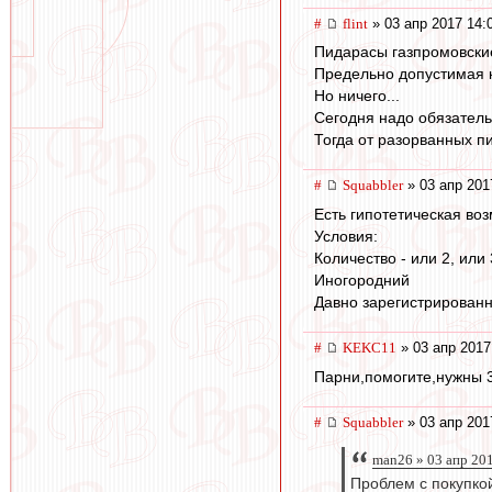
#
flint
» 03 апр 2017 14:
Пидарасы газпромовские
Предельно допустимая 
Но ничего...
Сегодня надо обязатель
Тогда от разорванных п
#
Squabbler
» 03 апр 201
Есть гипотетическая воз
Условия:
Количество - или 2, или 
Иногородний
Давно зарегистрированн
#
KEKC11
» 03 апр 2017
Парни,помогите,нужны 3
#
Squabbler
» 03 апр 201
man26 » 03 апр 20
Проблем с покупкой