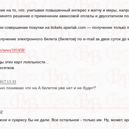
 на то, что, учитывая повышенный интерес к матчу и меры, нап
инято решение о применении авансовой оплаты и двухэтапном по
и совершении покупки на tickets.spartak.com — получение только 
учение электронного билета (билетов) по e-mail за двое суток до
n/news/101458/
ды этих карт лояльности...
есятков.
2017 13:33
ьно понимаю что на А билетов уже нет и не будет?
42
юхе и суаресу бы не дали. Все остальное - только им. Ну, может, к