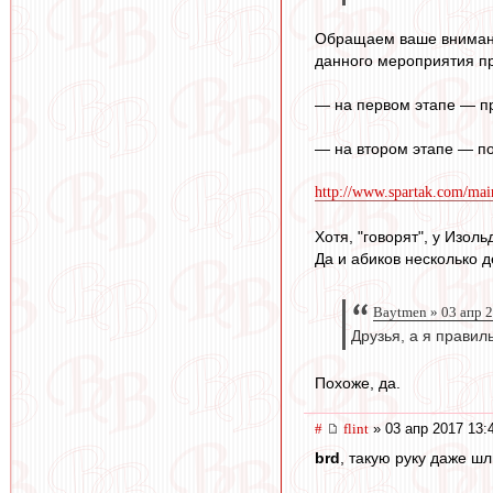
Обращаем ваше внимание
данного мероприятия пр
— на первом этапе — пр
— на втором этапе — пол
http://www.spartak.com/mai
Хотя, "говорят", у Изоль
Да и абиков несколько д
Baytmen » 03 апр 
Друзья, а я правил
Похоже, да.
#
flint
» 03 апр 2017 13:
brd
, такую руку даже шл