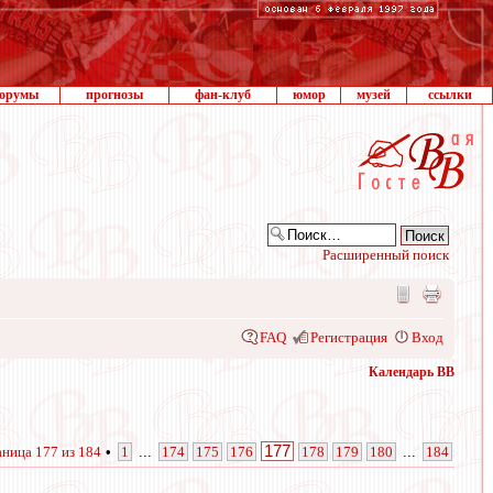
орумы
прогнозы
фан-клуб
юмор
музей
ссылки
Расширенный поиск
FAQ
Регистрация
Вход
Календарь ВВ
177
аница
177
из
184
•
1
...
174
175
176
178
179
180
...
184