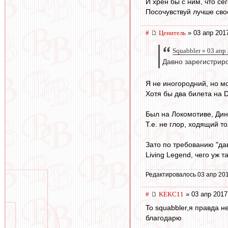
И хрен бы с ним, что се
Посочувствуй лучше сво
#
Ценитель
» 03 апр 201
Squabbler » 03 апр
Давно зарегистрир
Я не иногородний, но мо
Хотя бы два билета на 
Был на Локомотиве, Дин
Т.е. не глор, ходящий т
Зато по требованию "да
Living Legend, чего уж т
Редактировалось 03 апр 201
#
KEKC11
» 03 апр 2017
To squabbler,я правда 
благодарю