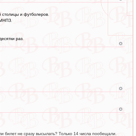
й столицы и футболеров.
 МНПЗ.
есятки раз.
али билет не сразу высылать? Только 14 числа пообещали.