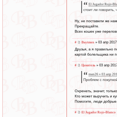
El Jugador Rojo-Bl
стоит ли говорить
Ну, не поставили же нам
Прекращайте.
Всех кошек уже перелов
#
Baytmen
» 03 апр 2017
Друзья, а я правильно п
картой болельщика ни п
#
Ценитель
» 03 апр 201
man26 » 03 апр 20
Проблем с покупкой
Охренеть, значит, тольк
Кто может выручить и к
Помогите, люди добрые.
#
El Jugador Rojo-Blanco