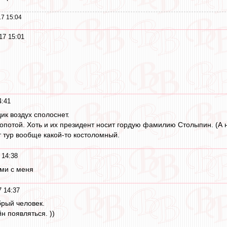
7 15:04
17 15:01
4:41
ик воздух сполоснет.
 гопотой. Хоть и их президент носит гордую фамилию Столыпин. (А 
т тур вообще какой-то костоломный.
 14:38
ми с меня
7 14:37
брый человек.
н появляться. ))