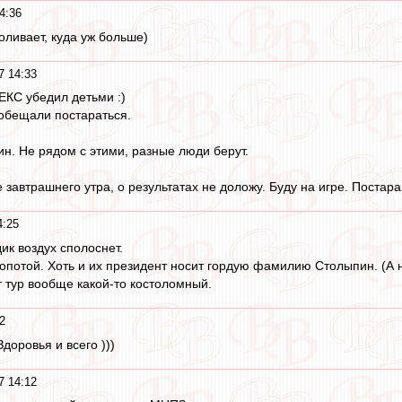
4:36
поливает, куда уж больше)
7 14:33
ЕКС убедил детьми :)
ообещали постараться.
н. Не рядом с этими, разные люди берут.
 завтрашнего утра, о результатах не доложу. Буду на игре. Постара
4:25
ик воздух сполоснет.
 гопотой. Хоть и их президент носит гордую фамилию Столыпин. (А 
т тур вообще какой-то костоломный.
2
доровья и всего )))
7 14:12