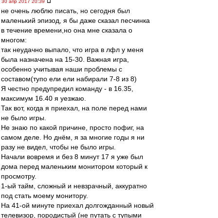
30 апр 2017 20:39
не очень люблю писать, но сегодня был
маленький эпизод, я бы даже сказал песчинка
в течение времени,но она мне сказала о
многом:
так неудачно выпало, что игра в лфл у меня
была назначена на 15-30. Важная игра,
особенно учитывая наши проблемы с
составом(тупо ели ели набирали 7-8 из 8)
Я честно предупредил команду - в 16.35,
максимум 16.40 я уезжаю.
Так вот, когда я приехал, на поле перед нами
не было игры.
Не знаю по какой причине, просто пофиг, на
самом деле. Но днём, я за многие годы я ни
разу не видел, чтобы не было игры.
Начали вовремя и без 8 минут 17 я уже был
дома перед маленьким монитором который к
просмотру.
1-ый тайм, сложный и невзрачный, аккуратно
под стать моему монитору.
На 41-ой минуте приехал долгожданный новый
телевизор, породистый (не путать с тупыми