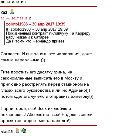
десятилетия...
Gt3
-
30 апр 2017 21:11
zolotoi1983 » 30 апр 2017 19:39
# zolotoi1983 » 30 апр 2017 19:39
Пожизненный контракт пилипчуку , а Карреру
наручниками к батарее
Да и тому кто Фернандо привёз
Согласен! И выполнять все их желания, даже
самые нереальные!)))
Тите простить его десятку грина, на
секономленные выписать его в Москву и
прилюдно расстрелять перед стадионом на
глазах всего руководства и лично Адриано!))
потом сделать чучело и отправить ахметову!))
Парни герои, все! Всех их люблю и
поклоняюсь! Абсолютно всех! Надеюсь сняли
проклятие второго места надолго!)
vlad45
-