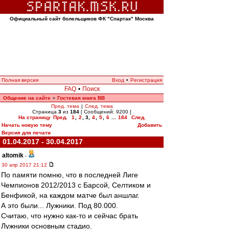
Официальный сайт болельщиков ФК "Спартак" Москва
Полная версия
Вход
•
Регистрация
FAQ
•
Поиск
Общение на сайте
Гостевая книга ВВ
»
Пред. тема
|
След. тема
Страница
3
из
184
[ Сообщений: 9200 ]
На страницу
Пред.
1
,
2
,
3
,
4
,
5
,
6
...
184
След.
Начать новую тему
Добавить
Версия для печати
01.04.2017 - 30.04.2017
altomik
-
30 апр 2017 21:12
По памяти помню, что в последней Лиге
Чемпионов 2012/2013 с Барсой, Селтиком и
Бенфикой, на каждом матче был аншлаг.
А это были... Лужники. Под 80.000.
Считаю, что нужно как-то и сейчас брать
Лужники основным стадио.