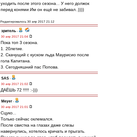
уходить после этого сезона... У него должок
перед конями.Им он ещё не забивал..))))
Редактировалось 30 апр 2017 21:12
зpитель
-
30 апр 2017 21:04
Пока топ 3 сезона.
1. 20летие.
2. Скачущий с куском льда Маурисио после
гола Капитана.
3. Сегодняшний пас Попова.
SAS
-
30 апр 2017 21:02
ДАЁШЬ 72 !!!!! :-)))
Meyer
-
30 апр 2017 21:01
Сцуко...
Только сейчас оклемался.
После свистка на глазах даже слезы
навернулись, хотелось кричать и прыгать.