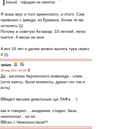
коньяк - пародия на напиток.
Я знаю вкус и того армянского, и этого. Сам
привозил с завода, из Еревана. Бочки те же
остались )))
Потому и советую Ахтамар, 10 летний, легко
пьется. А виски не мое.
А вот 16 лет и далее можно выпить тура через
4 )))
belam
-
30 апр 2017 20:50
Да...аксиома берлинского инвалида - хлам...
(хотя каюсь, были моменты, думал что так и
есть)
ВВидел весьма довольные щи ЛАФа... :)
как и говорил.....академия, стадио, база,
чемпионат... хе-хе...
ВВсех с Чемпионством!!!