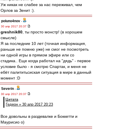
Уж никак не слабее за нас переживал, чем
Орлов за Зенит :).
poluno4nov
-
30 апр 2017 20:37
greshnik80
, ты просто монстр! (в хорошем
смысле)
Я за последние 10 лет (точная информация,
раньше не помню уже) не смог не посмотреть
ни одной игры в прямом эфире или со
стадика.. Еще когда работал на "дядь" - первое
условие было - я смотрю Спартак, и меня не
ебёт палититьсиская ситуация в мире в данный
момент :D
Severin
-
30 апр 2017 20:37
Цитата
Гедеон » 30 апр 2017 20:23
Все довольны в раздевалке и Боккетти и
Маурисио о)