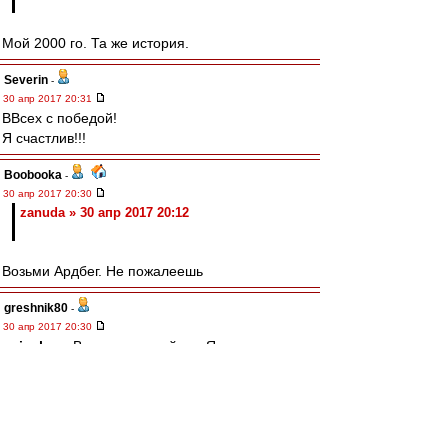
Мой 2000 го. Та же история.
Severin
-
30 апр 2017 20:31
ВВсех с победой!
Я счастлив!!!
Boobooka
-
30 апр 2017 20:30
zanuda » 30 апр 2017 20:12
Возьми Ардбег. Не пожалеешь
greshnik80
-
30 апр 2017 20:30
naiveboy
, Всегда пожалуйста. Я терпел весь
матч. Сейчас смотрю.
ss-25
-
30 апр 2017 20:28
naiveboy » 30 апр 2017 20:10