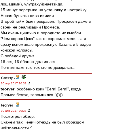
лошадями), ультрахуйзнаетэйди.
15 минут перерыва на установку и настройку.
Новая бутылка пива ииииии.
Второй тайм был прекрасен. Прекрасен даже в
своей не реализации Промеса.
Мы очень цинично и породисто их выебли.
"Чем хорош Цска" как то спросили меня - а я
сразу вспоминаю прекрасную Казань и 5 видов
конской колбасы.
С победой друзья.
16 лет, 16 ёбаных долгих лет.
Почтим памятью тех кто не дождался...
Спектр
-
30 апр 2017 20:39
teorver
, особенно крик "Беги! Беги!", когда
Промес бежал, запомнился :)))))
teorver
-
30 апр 2017 20:38
Посмотрел обзор.
Скажем так: Генич отнюдь не был образцом
нейтральности :).