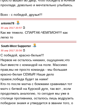
Просто вышел во двор, чтоб посидеть в ночной
прохладе, довольно и мечтательно улыбаясь.
Всех - с победой, друзья!!!
antonio78
-
30 апр 2017 20:57
Как же тяжело. СПАРТАК-ЧЕМПИОН!!!! как
легко то
South-West Supporter
-
30 апр 2017 20:56
С победой, красно-белые!!!
Нервов не осталось никаких, ощущение,что
был вместе с командой на поле. Массимо
прав,мы не просто команда - мы большая
красно-белая СЕМЬЯ! Наше дело
правое,победа будет за нами!
Кто-то после матча с бомжами сравнивал тот
матч с битвой на Курской дуге, так вот , если
продолжать аналогию, то сегодня мы уже в
столице противника, осталось лишь водрузить
победное знамя и утвердится в звании того, о