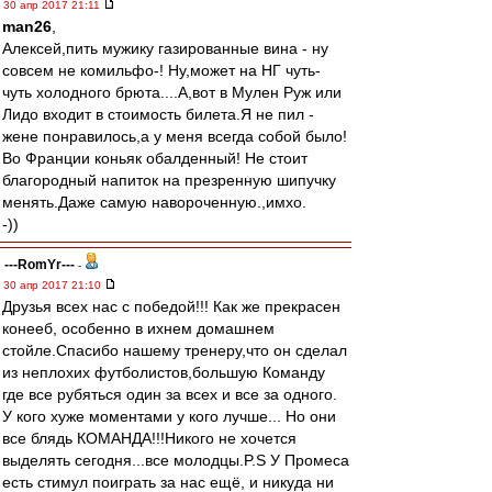
30 апр 2017 21:11
man26
,
Алексей,пить мужику газированные вина - ну
совсем не комильфо-! Ну,может на НГ чуть-
чуть холодного брюта....А,вот в Мулен Руж или
Лидо входит в стоимость билета.Я не пил -
жене понравилось,а у меня всегда собой было!
Во Франции коньяк обалденный! Не стоит
благородный напиток на презренную шипучку
менять.Даже самую навороченную.,имхо.
-))
---RomYr---
-
30 апр 2017 21:10
Друзья всех нас с победой!!! Как же прекрасен
конееб, особенно в ихнем домашнем
стойле.Спасибо нашему тренеру,что он сделал
из неплохих футболистов,большую Команду
где все рубяться один за всех и все за одного.
У кого хуже моментами у кого лучше... Но они
все блядь КОМАНДА!!!Никого не хочется
выделять сегодня...все молодцы.P.S У Промеса
есть стимул поиграть за нас ещё, и никуда ни