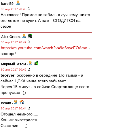
karel59
-
30 апр 2017 20:48
На классе! Промес не забил - к лучшему, никто
его летом не купит. А нам - СГОДИТСЯ на
сезон
Alex Green
-
30 апр 2017 20:47
https://m.youtube.com/watch?v=9e6oycFOAmo
-
восторг!
Мирный_Атом
-
30 апр 2017 20:46
teorver
, особенно в середине 1го тайма - а
сейчас ЦСКА чаще всего забивает
Через 15 минут - а сейчас Спартак чаще всего
пропускает ))
belam
-
30 апр 2017 20:44
Отошел немного.....
Коньяк выветрился.....
Счастлив..... ;)