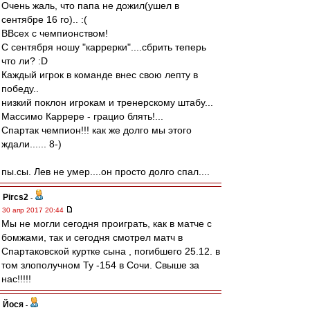
Очень жаль, что папа не дожил(ушел в
сентябре 16 го).. :(
ВВсех с чемпионством!
С сентября ношу "каррерки"....сбрить теперь
что ли? :D
Каждый игрок в команде внес свою лепту в
победу..
низкий поклон игрокам и тренерскому штабу...
Массимо Каррере - грацио блять!...
Спартак чемпион!!! как же долго мы этого
ждали...... 8-)
пы.сы. Лев не умер....он просто долго спал....
Pircs2
-
30 апр 2017 20:44
Мы не могли сегодня проиграть, как в матче с
бомжами, так и сегодня смотрел матч в
Спартаковской куртке сына , погибшего 25.12. в
том злополучном Ту -154 в Сочи. Свыше за
нас!!!!!
Йося
-