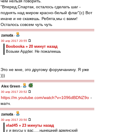
чем нельзя говорить.
"Вперед,Спартак, осталось сделать шаг -
поднять над миром красно-белый флаг"(с) Вот
иначе и не скажешь. Ребята,мы с вами!
Осталось совсем чуть чуть
zanuda
-
30 апр 2017 20:55
Boobooka » 20 минут назад
Возьми Ардбег. Не пожалеешь
Это не мне, это другому форумчанину. Я уже
)))
Alex Green
-
30 апр 2017 20:52
https://m.youtube.com/watch?v=1096dBDNZ9o
-
матч.
zanuda
-
30 апр 2017 20:50
vlad45 » 23 минуты назад
у и вкусы у вас.....нынешний армянский