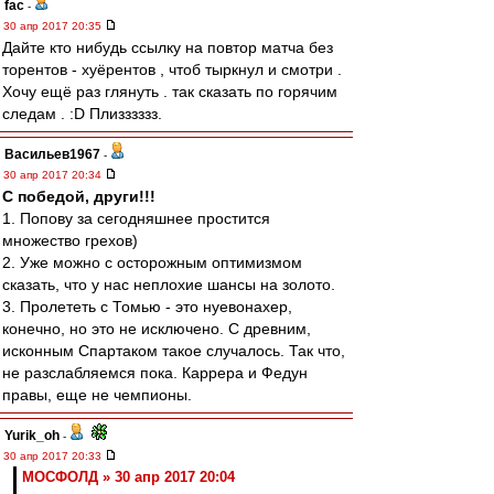
fac
-
30 апр 2017 20:35
Дайте кто нибудь ссылку на повтор матча без
торентов - хуёрентов , чтоб тыркнул и смотри .
Хочу ещё раз глянуть . так сказать по горячим
следам . :D Плизззззз.
Васильев1967
-
30 апр 2017 20:34
С победой, други!!!
1. Попову за сегодняшнее простится
множество грехов)
2. Уже можно с осторожным оптимизмом
сказать, что у нас неплохие шансы на золото.
3. Пролететь с Томью - это нуевонахер,
конечно, но это не исключено. С древним,
исконным Спартаком такое случалось. Так что,
не разслабляемся пока. Каррера и Федун
правы, еще не чемпионы.
Yurik_oh
-
30 апр 2017 20:33
МОСФОЛД » 30 апр 2017 20:04