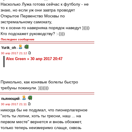
Насколько Лужа готова сейчас к футболу - не
знаю, но если уж они завтра проводят
Открытое Первенство Москвы по
экстремальному самокату,
то к осени-то наверняка порядок наведут )))))
Кто подскажет руководству? :-))))
Последнее сообщение
Yurik_oh
-
30 апр 2017 21:12
Alex Green » 30 апр 2017 20:47
Прикольно, как конявые болелы быстро
требуны покинули. )))))))
пьянющий
-
30 апр 2017 21:11
никогда бы не подумал, что пионерлагерное
"хоть ты лопни, хоть ты тресни, наш ... на
первом месте" вернется и вновь обожжет,
только теперь неизмеримо слаще, сквозь