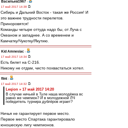
Васильев1967
-
17 май 2017 14:38
Сибирь и Дальний Восток - такая же Россия! И
это важнее трудности перелетов.
Приноровятся!
Команды четыре оттуда надо бы, от Луча с
Океаном и западнее. А со временем и
Камчатку/Чукотку/Якутию.
Kid Amnesiac
-
17 май 2017 14:34
Есть билет на С-216.
Никому не отдам, чисто похвастаться хотел.
flint
-
17 май 2017 14:32
Leqion » 17 май 2017 14:20
В случае ничьей в Туле наша молодёжка вс
равно же чемпион? И в молодежной ЛЧ
победитель турнира дублёров играет?
Ничья не гарантирует первое место.
Первое место Спартака гарантировало
юношескую лигу чемпионов.