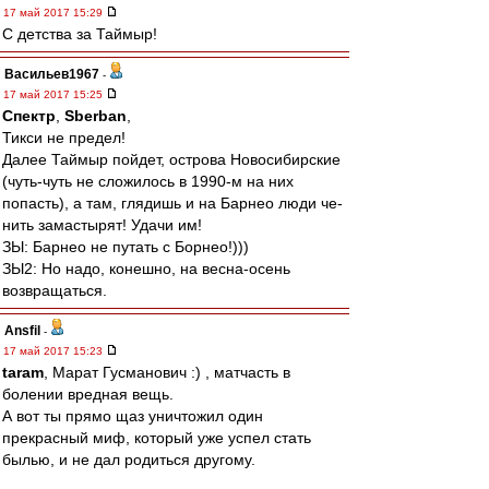
17 май 2017 15:29
С детства за Таймыр!
Васильев1967
-
17 май 2017 15:25
Спектр
,
Sberban
,
Тикси не предел!
Далее Таймыр пойдет, острова Новосибирские
(чуть-чуть не сложилось в 1990-м на них
попасть), а там, глядишь и на Барнео люди че-
нить замастырят! Удачи им!
ЗЫ: Барнео не путать с Борнео!)))
ЗЫ2: Но надо, конешно, на весна-осень
возвращаться.
Ansfil
-
17 май 2017 15:23
taram
, Марат Гусманович :) , матчасть в
болении вредная вещь.
А вот ты прямо щаз уничтожил один
прекрасный миф, который уже успел стать
былью, и не дал родиться другому.