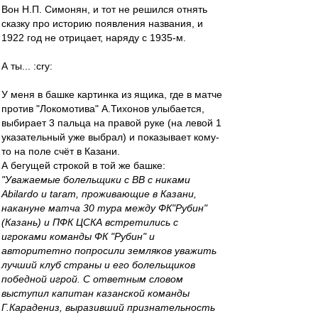
Вон Н.П. Симонян, и тот не решился отнять
сказку про историю появления названия, и
1922 год не отрицает, наряду с 1935-м.
А ты... :cry:
У меня в башке картинка из ящика, где в матче
против "Локомотива" А.Тихонов улыбается,
выбирает 3 пальца на правой руке (на левой 1
указательный уже выбрал) и показывает кому-
то на поле счёт в Казани.
А бегущей строкой в той же башке:
"Уважаемые болельщики с ВВ с никами
Abilardo и taram, проживающие в Казани,
накануне матча 30 тура между ФК"Рубин"
(Казань) и ПФК ЦСКА встретились с
игроками команды ФК "Рубин" и
авторитетно попросили земляков уважить
лучший клуб страны и его болельщиков
победной игрой. С ответным словом
выступил капитан казанской команды
Г.Карадениз, выразивший признательность