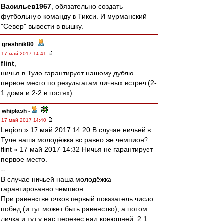
Васильев1967
, обязательно создать
футбольную команду в Тикси. И мурманский
"Север" вывести в вышку.
greshnik80
-
17 май 2017 14:41
flint
,
ничья в Туле гарантирует нашему дублю
первое место по результатам личных встреч (2-
1 дома и 2-2 в гостях).
whiplash
-
17 май 2017 14:40
Leqion » 17 май 2017 14:20 В случае ничьей в
Туле наша молодёжка вс равно же чемпион?
flint » 17 май 2017 14:32 Ничья не гарантирует
первое место.
--
В случае ничьей наша молодёжка
гарантированно чемпион.
При равенстве очков первый показатель число
побед (и тут может быть равенство), а потом
личка и тут у нас перевес над конюшней, 2:1