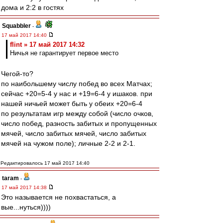
дома и 2:2 в гостях
Squabbler
-
17 май 2017 14:40
flint » 17 май 2017 14:32
Ничья не гарантирует первое место
Чегой-то?
по наибольшему числу побед во всех Матчах;
сейчас +20=5-4 у нас и +19=6-4 у ишаков. при
нашей ничьей может быть у обеих +20=6-4
по результатам игр между собой (число очков,
число побед, разность забитых и пропущенных
мячей, число забитых мячей, число забитых
мячей на чужом поле); личные 2-2 и 2-1.
Редактировалось 17 май 2017 14:40
taram
-
17 май 2017 14:38
Это называется не похвастаться, а
вые...нуться))))