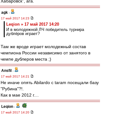
Хабаровск", ага.
agk
-
17 май 2017 14:23
Leqion » 17 май 2017 14:20
И в молодежной ЛЧ победитель турнира
дублёров играет?
Там же вроде играет молодежный состав
чемпиона России независимо от занятого в
чемпе дублеров места ;)
Ansfil
-
17 май 2017 14:21
Не иначе опять Abilardo с taram посещали базу
"Рубина"?!.
Как в мае 2012 г....
Leqion
-
17 май 2017 14:20
В случае ничьей в Туле наша молодёжка вс
равно же чемпион? И в молодежной ЛЧ
победитель турнира дублёров играет?