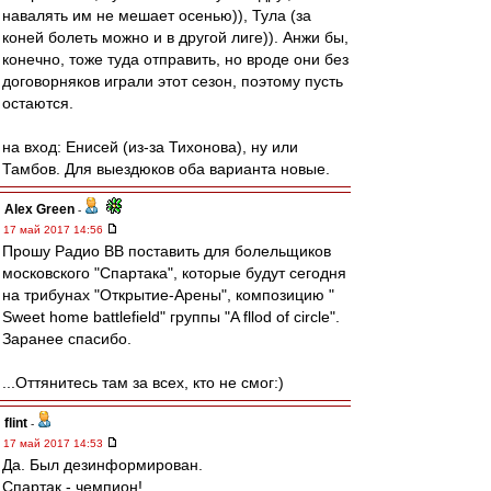
навалять им не мешает осенью)), Тула (за
коней болеть можно и в другой лиге)). Анжи бы,
конечно, тоже туда отправить, но вроде они без
договорняков играли этот сезон, поэтому пусть
остаются.
на вход: Енисей (из-за Тихонова), ну или
Тамбов. Для выездюков оба варианта новые.
Alex Green
-
17 май 2017 14:56
Прошу Радио ВВ поставить для болельщиков
московского "Спартака", которые будут сегодня
на трибунах "Открытие-Арены", композицию "
Sweet home battlefield" группы "A fllod of circle".
Заранее спасибо.
...Оттянитесь там за всех, кто не смог:)
flint
-
17 май 2017 14:53
Да. Был дезинформирован.
Спартак - чемпион!