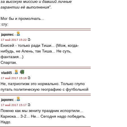
за высокую миссию и давший личные
гарантии её выполнения"
.
Мог бы и промолчать...
:cry:
japonec
-
17 май 2017 15:22
Енисей - только ради Тиши... (Мож, когда-
нибудь, не Алень, так Тиша... Не суть,
фантазия...)
Спартак.
vlad45
-
17 май 2017 15:18
Не, патриотизм это нормально. Только глупо
путать политическую географию с футбольной
japonec
-
17 май 2017 15:17
Помню как мы зениту праздник испортили...
Кариока... 3-2... Не... Сегодня надо победить.
Надо.