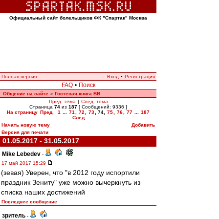
Официальный сайт болельщиков ФК "Спартак" Москва
Полная версия
Вход
•
Регистрация
FAQ
•
Поиск
Общение на сайте
Гостевая книга ВВ
»
Пред. тема
|
След. тема
Страница
74
из
187
[ Сообщений: 9336 ]
На страницу
Пред.
1
...
71
,
72
,
73
,
74
,
75
,
76
,
77
...
187
След.
Начать новую тему
Добавить
Версия для печати
01.05.2017 - 31.05.2017
Mike Lebedev
-
17 май 2017 15:29
(зевая) Уверен, что "в 2012 году испортили
праздник Зениту" уже можно вычеркнуть из
списка наших достижений
Последнее сообщение
зpитель
-