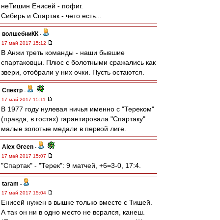
неТишин Енисей - пофиг.
Сибирь и Спартак - чето есть...
волшебниКК
-
17 май 2017 15:12
В Анжи треть команды - наши бывшие
спартаковцы. Плюс с болотными сражались как
звери, отобрали у них очки. Пусть остаются.
Спектр
-
17 май 2017 15:11
В 1977 году нулевая ничья именно с "Тереком"
(правда, в гостях) гарантировала "Спартаку"
малые золотые медали в первой лиге.
Alex Green
-
17 май 2017 15:07
"Спартак" - "Терек": 9 матчей, +6=3-0, 17:4.
taram
-
17 май 2017 15:04
Енисей нужен в вышке только вместе с Тишей.
А так он ни в одно место не всрался, канеш.