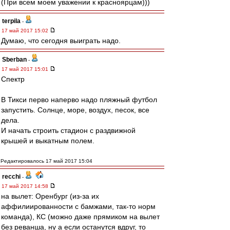
(При всем моем уважении к красноярцам)))
terpila
-
17 май 2017 15:02
Думаю, что сегодня выиграть надо.
Sberban
-
17 май 2017 15:01
Спектр
В Тикси перво наперво надо пляжный футбол
запустить. Солнце, море, воздух, песок, все
дела.
И начать строить стадион с раздвижной
крышей и выкатным полем.
Редактировалось 17 май 2017 15:04
recchi
-
17 май 2017 14:58
на вылет: Оренбург (из-за их
аффилиированности с бамжами, так-то норм
команда), КС (можно даже прямиком на вылет
без реванша, ну а если останутся вдруг, то