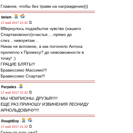
Главное, чтобы без травм на награждении)))
belam
-
17 май 2017 21:32
ВВернулось подзабытое чувство (нашего
Спартаковского)счастья.....прямо до
слез....чивоужтам...
Никак не вспомню, а как погоняло Антоха
прилипло к Промесу? до невозможности в
точку! :)
ГРАЦИЕ БЛЯТЬ!!!
Брависсимо Массимо!!!
Брависсимо Спартак!!!
Parpales
-
17 май 2017 21:32
МЫ ЧЕМПИОНЫ, ДРУЗЬЯ!!!!!
ЕЩЕ РАЗ ПРИНОШУ ИЗВИНЕНИЯ ЛЕОНИДУ
АРНОЛЬДОВИЧУ!!!!
RoughBoy
-
17 май 2017 21:32
Газон-то хоть цел?