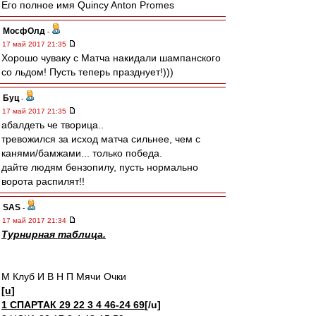
Его полное имя Quincy Anton Promes
МосфОлд
-
17 май 2017 21:35
Хорошо чуваку с Матча накидали шампанского
со льдом! Пусть теперь празднует!)))
Буц
-
17 май 2017 21:35
абалдеть че творица..
тревожился за исход матча сильнее, чем с
канями/бамжами... только победа.
дайте людям бензопилу, пусть нормально
ворота распилят!!
SAS
-
17 май 2017 21:34
Турнирная таблица.
М Клуб И В Н П Мячи Очки
[u]
1 СПАРТАК 29 22 3 4 46-24 69
[/u]