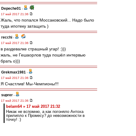
Depeche01
-
17 май 2017 21:36
Жаль, что попался Моссаковский... Надо было
туда ипотеку затащить )
recchi
-
17 май 2017 21:36
в раздевалке страшный угар! :)))
жаль, не Гешаорлов туда пошёл интервью
брать о)))
Grekmax1981
-
17 май 2017 21:36
Я Счастлив! Мы-Чемпионы!!!
suprer
-
17 май 2017 21:36
belam64 » 17 май 2017 21:32
Никак не вспомню, а как погоняло Антоха
прилипло к Промесу? до невозможности в
точку! :)