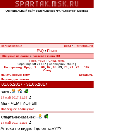
Официальный сайт болельщиков ФК "Спартак" Москва
Полная версия
Вход
•
Регистрация
FAQ
•
Поиск
Общение на сайте
Гостевая книга ВВ
»
Пред. тема
|
След. тема
Страница
69
из
187
[ Сообщений: 9336 ]
На страницу
Пред.
1
...
66
,
67
,
68
,
69
,
70
,
71
,
72
...
187
След.
Начать новую тему
Добавить
Версия для печати
01.05.2017 - 31.05.2017
Yarri
-
17 май 2017 21:37
Мы - ЧЕМПИОНЫ!!!
Последнее сообщение
Спартачек-Казачек!
-
17 май 2017 21:36
Антохи не видно.Где он там???