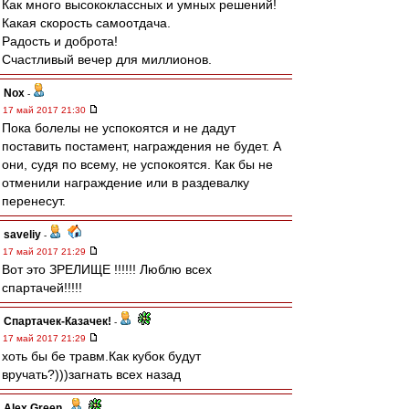
Как много высококлассных и умных решений!
Какая скорость самоотдача.
Радость и доброта!
Счастливый вечер для миллионов.
Nox
-
17 май 2017 21:30
Пока болелы не успокоятся и не дадут
поставить постамент, награждения не будет. А
они, судя по всему, не успокоятся. Как бы не
отменили награждение или в раздевалку
перенесут.
saveliy
-
17 май 2017 21:29
Вот это ЗРЕЛИЩЕ !!!!!! Люблю всех
спартачей!!!!!
Спартачек-Казачек!
-
17 май 2017 21:29
хоть бы бе травм.Как кубок будут
вручать?)))загнать всех назад
Alex Green
-