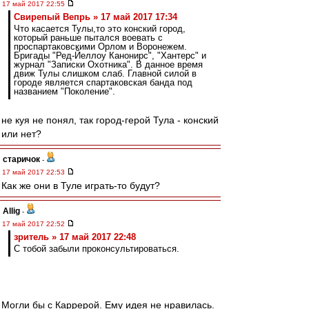
17 май 2017 22:55
Свирепый Вепрь » 17 май 2017 17:34
Что касается Тулы,то это конский город,
который раньше пытался воевать с
проспартаковскими Орлом и Воронежем.
Бригады "Ред-Йеллоу Канонирс", "Хантерс" и
журнал "Записки Охотника". В данное время
движ Тулы слишком слаб. Главной силой в
городе является спартаковская банда под
названием "Поколение".
не куя не понял, так город-герой Тула - конский
или нет?
старичок
-
17 май 2017 22:53
Как же они в Туле играть-то будут?
Allig
-
17 май 2017 22:52
зpитель » 17 май 2017 22:48
С тобой забыли проконсультироваться.
Могли бы с Каррерой. Ему идея не нравилась.