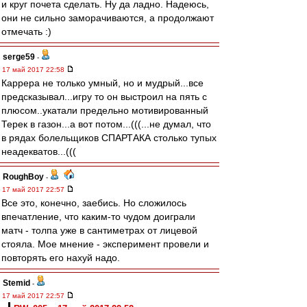
и круг почета сделать. Ну да ладно. Надеюсь,
они не сильно заморачиваются, а продолжают
отмечать :)
serge59
-
17 май 2017 22:58
Каррера не только умный, но и мудрый...все
предсказывал...игру то он выстроил на пять с
плюсом..укатали предельно мотивированный
Терек в газон...а вот потом...(((...не думал, что
в рядах болельщиков СПАРТАКА столько тупых
неадекватов...(((
RoughBoy
-
17 май 2017 22:57
Все это, конечно, заебись. Но сложилось
впечатление, что каким-то чудом доиграли
матч - толпа уже в сантиметрах от лицевой
стояла. Мое мнение - эксперимент провели и
повторять его нахуй надо.
Stemid
-
17 май 2017 22:57