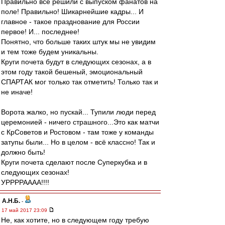
Правильно всё решили с выпуском фанатов на
поле! Правильно! Шикарнейшие кадры... И
главное - такое празднование для России
первое! И... последнее!
Понятно, что больше таких штук мы не увидим
и тем тоже будем уникальны.
Круги почета будут в следующих сезонах, а в
этом году такой бешеный, эмоциональный
СПАРТАК мог только так отметить! Только так и
не иначе!
Ворота жалко, но пускай... Тупили люди перед
церемонией - ничего страшного...Это как матчи
с КрСоветов и Ростовом - там тоже у команды
затупы были... Но в целом - всё классно! Так и
должно быть!
Круги почета сделают после Суперкубка и в
следующих сезонах!
УРРРРАААА!!!!
А.Н.Б.
-
17 май 2017 23:09
Не, как хотите, но в следующем году требую