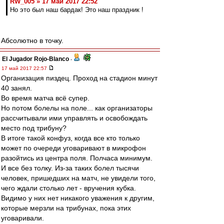
RW_005 » 17 май 2017 22:52
Но это был наш бардак! Это наш праздник !
Абсолютно в точку.
El Jugador Rojo-Blanco
-
17 май 2017 22:57
Организация пиздец. Проход на стадион минут
40 занял.
Во время матча всё супер.
Но потом болелы на поле... как организаторы
рассчитывали ими управлять и освобождать
место под трибуну?
В итоге такой конфуз, когда все кто только
может по очереди уговаривают в микрофон
разойтись из центра поля. Полчаса минимум.
И все без толку. Из-за таких болел тысячи
человек, пришедших на матч, не увидели того,
чего ждали столько лет - вручения кубка.
Видимо у них нет никакого уважения к другим,
которые мерзли на трибунах, пока этих
уговаривали.