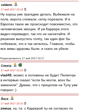
valdano
-
17 май 2017 23:16
Ну хорош уже трагедию делать. Выбежали на
поле, ворота сломали, сетку порезали. И в
Европах такое же происходит повсеместно, это
человеческие эмоции. И уж Каррера этого
видел-перевидел, так что не нагнетайте. И
решение выпустить толпу, так один фиг бы
побежали, это и так читалось. Главное, чтобы
все живы-здоровы были, и газон не убили.
Редактировалось 17 май 2017 23:17
Спектр
-
17 май 2017 23:15
vlad45
, может, и половины не будет. Пилипчук
в интервью сказал "если бы могли, всех бы
заменили". Думаю, что с прицелом на Тулу уже
говорил :)
Йося
-
17 май 2017 23:15
zmeya
, ну, т.е. с Каррерой ты не согласен по