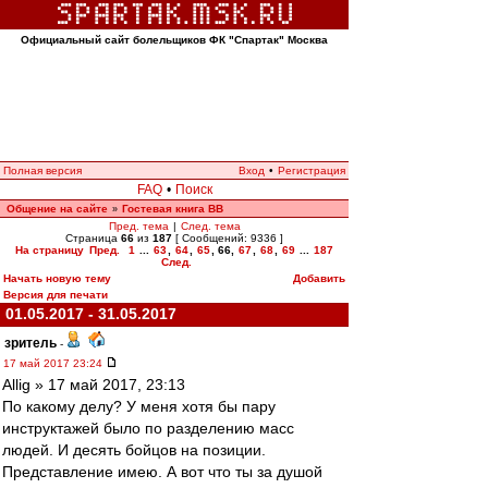
Официальный сайт болельщиков ФК "Спартак" Москва
Полная версия
Вход
•
Регистрация
FAQ
•
Поиск
Общение на сайте
Гостевая книга ВВ
»
Пред. тема
|
След. тема
Страница
66
из
187
[ Сообщений: 9336 ]
На страницу
Пред.
1
...
63
,
64
,
65
,
66
,
67
,
68
,
69
...
187
След.
Начать новую тему
Добавить
Версия для печати
01.05.2017 - 31.05.2017
зpитель
-
17 май 2017 23:24
Allig » 17 май 2017, 23:13
По какому делу? У меня хотя бы пару
инструктажей было по разделению масс
людей. И десять бойцов на позиции.
Представление имею. А вот что ты за душой