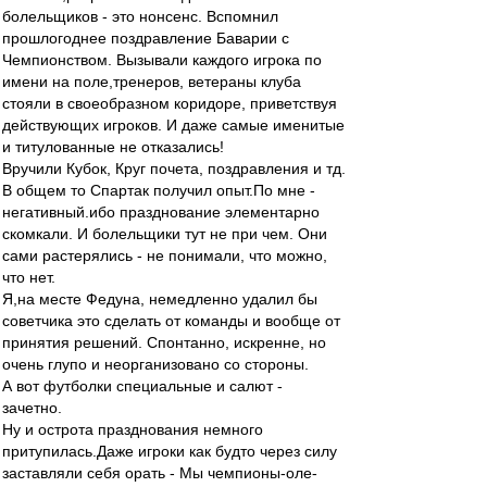
болельщиков - это нонсенс. Вспомнил
прошлогоднее поздравление Баварии с
Чемпионством. Вызывали каждого игрока по
имени на поле,тренеров, ветераны клуба
стояли в своеобразном коридоре, приветствуя
действующих игроков. И даже самые именитые
и титулованные не отказались!
Вручили Кубок, Круг почета, поздравления и тд.
В общем то Спартак получил опыт.По мне -
негативный.ибо празднование элементарно
скомкали. И болельщики тут не при чем. Они
сами растерялись - не понимали, что можно,
что нет.
Я,на месте Федуна, немедленно удалил бы
советчика это сделать от команды и вообще от
принятия решений. Спонтанно, искренне, но
очень глупо и неорганизовано со стороны.
А вот футболки специальные и салют -
зачетно.
Ну и острота празднования немного
притупилась.Даже игроки как будто через силу
заставляли себя орать - Мы чемпионы-оле-