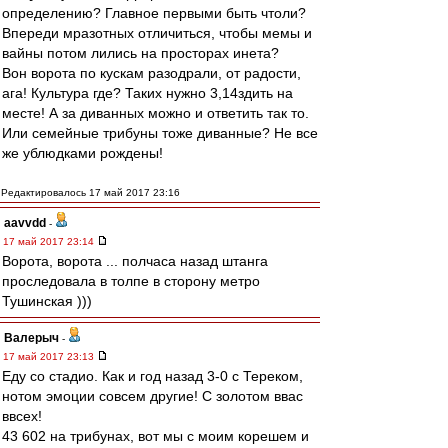
определению? Главное первыми быть чтоли?
Впереди мразотных отличиться, чтобы мемы и
вайны потом лились на просторах инета?
Вон ворота по кускам разодрали, от радости,
ага! Культура где? Таких нужно 3,14здить на
месте! А за диванных можно и ответить так то.
Или семейные трибуны тоже диванные? Не все
же ублюдками рождены!
Редактировалось 17 май 2017 23:16
aavvdd
-
17 май 2017 23:14
Ворота, ворота ... полчаса назад штанга
проследовала в толпе в сторону метро
Тушинская )))
Валерыч
-
17 май 2017 23:13
Еду со стадио. Как и год назад 3-0 с Тереком,
нотом эмоции совсем другие! С золотом ввас
ввсех!
43 602 на трибунах, вот мы с моим корешем и