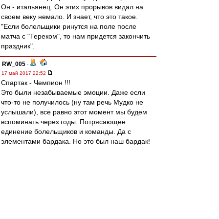
Он - итальянец. Он этих прорывов видал на
своем веку немало. И знает, что это такое.
"Если болельщики ринутся на поле после
матча с "Тереком", то нам придется закончить
праздник".
RW_005
-
17 май 2017 22:52
Спартак - Чемпион !!!
Это были незабываемые эмоции. Даже если
что-то не получилось (ну там речь Мудко не
услышали), все равно этот момент мы будем
вспоминать через годы. Потрясающее
единение болельщиков и команды. Да с
элементами бардака. Но это был наш бардак!
Это наш праздник !
Alex0313
-
17 май 2017 22:49
За ворота стыдно, за каркас. Всё. Остальное с
опытом придёт)))
altomik
-