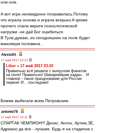
оле-оле.
А вот игра неожиданно понравилась.Потому
что играла основа и играла всерьез.А кроме
прочего спали вериги психологической
нагрузки -не дай Бог ошибиться.
В Туле,думаю, из сегодняшних на поле будет
максимум половина...
Alexis65
-
17 май 2017 23:12
Libur » 17 май 2017 23:10
Правильно всё решили с выпуском фанатов
на поле! Правильно! Шикарнейшие кадры... И
главное - такое празднование для России
первое! И... последнее!
Бомжи выбегали всем Петровским.
antonio78
-
17 май 2017 23:11
СПАРТАК ЧЕМПИОН!!! Денис, Антон, Артем,ЗЕ,
Адриано да все - лучшие. Будь я на стадионе с