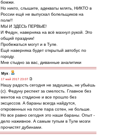
бомжи.
Но никто, слышите, адекваты млять, НИКТО в
России ещё не выпускал болельщиков на
поле!!
МЫ И ЗДЕСЬ ПЕРВЫЕ!
И Федун, наверняка на всё махнул рукой. Это
общий праздник!
Пробежаться могут и в Туле.
Ещё наверняка будет открытый автобус по
городу.
Мне стыдно за вас, диванные аналитики
Мук
-
17 май 2017 23:07
Нашу радость сегодня не задушишь, не убьёшь
(с). Федуну респект за смелость. Главное без
ментов на стадионе и все прошло без
эксцессов. А бараны всегда найдутся,
откровенных на поле пара сотен, не больше.
Но все равно сегодня это наши бараны. Опыт -
дело наживное. А самым тупым в Туле мозги
прочистят дубинами.