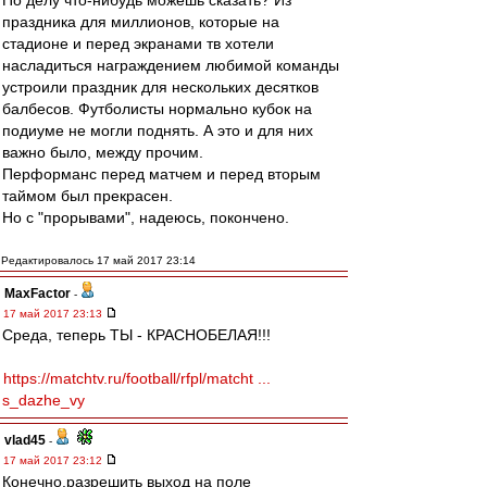
По делу что-нибудь можешь сказать? Из
праздника для миллионов, которые на
стадионе и перед экранами тв хотели
насладиться награждением любимой команды
устроили праздник для нескольких десятков
балбесов. Футболисты нормально кубок на
подиуме не могли поднять. А это и для них
важно было, между прочим.
Перформанс перед матчем и перед вторым
таймом был прекрасен.
Но с "прорывами", надеюсь, покончено.
Редактировалось 17 май 2017 23:14
MaxFactor
-
17 май 2017 23:13
Среда, теперь ТЫ - КРАСНОБЕЛАЯ!!!
https://matchtv.ru/football/rfpl/matcht ...
s_dazhe_vy
vlad45
-
17 май 2017 23:12
Конечно,разрешить выход на поле