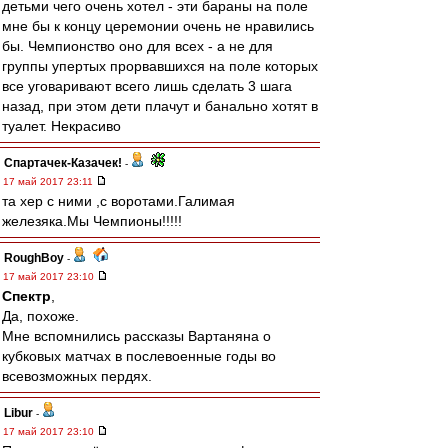
детьми чего очень хотел - эти бараны на поле
мне бы к концу церемонии очень не нравились
бы. Чемпионство оно для всех - а не для
группы упертых прорвавшихся на поле которых
все уговаривают всего лишь сделать 3 шага
назад, при этом дети плачут и банально хотят в
туалет. Некрасиво
Спартачек-Казачек!
-
17 май 2017 23:11
та хер с ними ,с воротами.Галимая
железяка.Мы Чемпионы!!!!!
RoughBoy
-
17 май 2017 23:10
Спектр
,
Да, похоже.
Мне вспомнились рассказы Вартаняна о
кубковых матчах в послевоенные годы во
всевозможных пердях.
Libur
-
17 май 2017 23:10