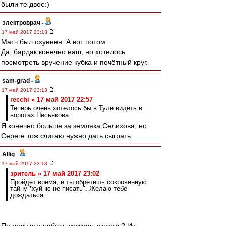
были те двое:)
электроврач
-
17 май 2017 23:13
Матч был охуенен. А вот потом...
Да, бардак конечно наш, но хотелось
посмотреть вручение кубка и почётный круг.
sam-grad
-
17 май 2017 23:13
recchi » 17 май 2017 22:57
Теперь очень хотелось бы в Туле видеть в
воротах Песьякова.
Я конечно больше за земляка Селихова, но
Сереге тож считаю нужно дать сыграть
Allig
-
17 май 2017 23:13
зpитель » 17 май 2017 23:02
Пройдет время, и ты обретешь сокровенную
тайну *хуйню не писать". Желаю тебе
дождаться.