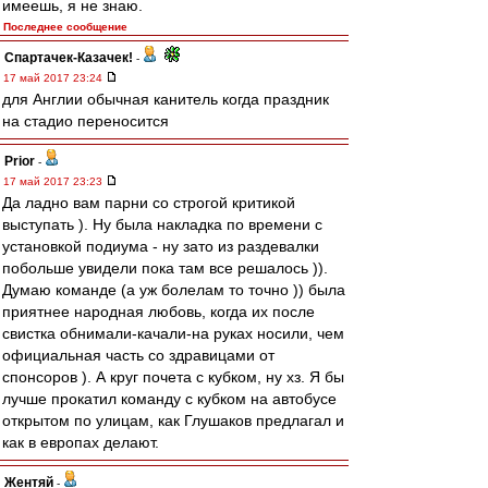
имеешь, я не знаю.
Последнее сообщение
Спартачек-Казачек!
-
17 май 2017 23:24
для Англии обычная канитель когда праздник
на стадио переносится
Prior
-
17 май 2017 23:23
Да ладно вам парни со строгой критикой
выступать ). Ну была накладка по времени с
установкой подиума - ну зато из раздевалки
побольше увидели пока там все решалось )).
Думаю команде (а уж болелам то точно )) была
приятнее народная любовь, когда их после
свистка обнимали-качали-на руках носили, чем
официальная часть со здравицами от
спонсоров ). А круг почета с кубком, ну хз. Я бы
лучше прокатил команду с кубком на автобусе
открытом по улицам, как Глушаков предлагал и
как в европах делают.
Жентяй
-