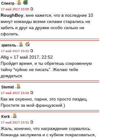
Спектр
-
17 май 2017 23:05
RoughBoy
, мне кажется, что в последние 10
минут команды всеми силами старались не
забить и друг на дружке особо сильно не
сфолить.
зpитель
-
17 май 2017 23:02
Allig » 17 май 2017, 22:52
Пройдет время, и ты обретешь сокровенную
тайну *хуйню не писать". Желаю тебе
дождаться.
Stemid
-
17 май 2017 23:02
Как же охуенно, парни, это просто пиздец.
Простите за мой французский )
Kerk
-
17 май 2017 23:01
Жаль, конечно, что награждение сорвалось.
Команда заслужила и с кубком покрасоваться,