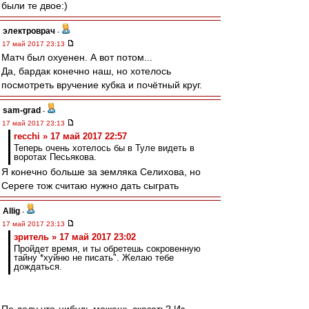
были те двое:)
электроврач
-
17 май 2017 23:13
Матч был охуенен. А вот потом...
Да, бардак конечно наш, но хотелось
посмотреть вручение кубка и почётный круг.
sam-grad
-
17 май 2017 23:13
recchi » 17 май 2017 22:57
Теперь очень хотелось бы в Туле видеть в
воротах Песьякова.
Я конечно больше за земляка Селихова, но
Сереге тож считаю нужно дать сыграть
Allig
-
17 май 2017 23:13
зpитель » 17 май 2017 23:02
Пройдет время, и ты обретешь сокровенную
тайну *хуйню не писать". Желаю тебе
дождаться.