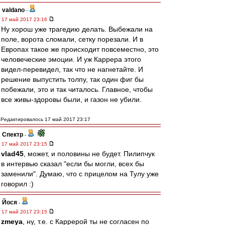
valdano
-
17 май 2017 23:16
Ну хорош уже трагедию делать. Выбежали на
поле, ворота сломали, сетку порезали. И в
Европах такое же происходит повсеместно, это
человеческие эмоции. И уж Каррера этого
видел-перевидел, так что не нагнетайте. И
решение выпустить толпу, так один фиг бы
побежали, это и так читалось. Главное, чтобы
все живы-здоровы были, и газон не убили.
Редактировалось 17 май 2017 23:17
Спектр
-
17 май 2017 23:15
vlad45
, может, и половины не будет. Пилипчук
в интервью сказал "если бы могли, всех бы
заменили". Думаю, что с прицелом на Тулу уже
говорил :)
Йося
-
17 май 2017 23:15
zmeya
, ну, т.е. с Каррерой ты не согласен по