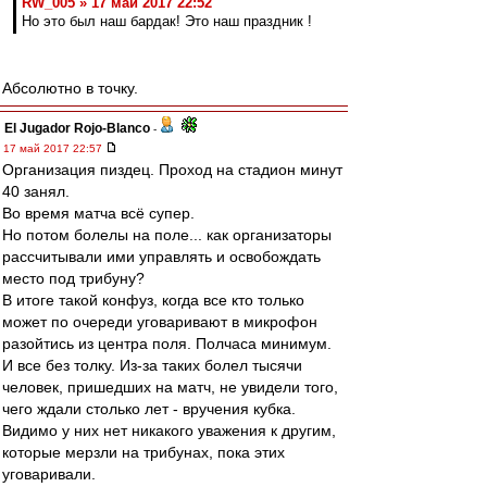
RW_005 » 17 май 2017 22:52
Но это был наш бардак! Это наш праздник !
Абсолютно в точку.
El Jugador Rojo-Blanco
-
17 май 2017 22:57
Организация пиздец. Проход на стадион минут
40 занял.
Во время матча всё супер.
Но потом болелы на поле... как организаторы
рассчитывали ими управлять и освобождать
место под трибуну?
В итоге такой конфуз, когда все кто только
может по очереди уговаривают в микрофон
разойтись из центра поля. Полчаса минимум.
И все без толку. Из-за таких болел тысячи
человек, пришедших на матч, не увидели того,
чего ждали столько лет - вручения кубка.
Видимо у них нет никакого уважения к другим,
которые мерзли на трибунах, пока этих
уговаривали.