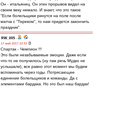
Он - итальянец. Он этих прорывов видал на
своем веку немало. И знает, что это такое.
"Если болельщики ринутся на поле после
матча с "Тереком", то нам придется закончить
праздник".
RW_005
-
17 май 2017 22:52
Спартак - Чемпион !!!
Это были незабываемые эмоции. Даже если
что-то не получилось (ну там речь Мудко не
услышали), все равно этот момент мы будем
вспоминать через годы. Потрясающее
единение болельщиков и команды. Да с
элементами бардака. Но это был наш бардак!
Это наш праздник !
Alex0313
-
17 май 2017 22:49
За ворота стыдно, за каркас. Всё. Остальное с
опытом придёт)))
altomik
-