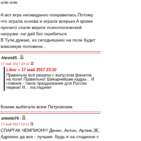
оле-оле.
А вот игра неожиданно понравилась.Потому
что играла основа и играла всерьез.А кроме
прочего спали вериги психологической
нагрузки -не дай Бог ошибиться.
В Туле,думаю, из сегодняшних на поле будет
максимум половина...
Alexis65
-
17 май 2017 23:12
Libur » 17 май 2017 23:10
Правильно всё решили с выпуском фанатов
на поле! Правильно! Шикарнейшие кадры... И
главное - такое празднование для России
первое! И... последнее!
Бомжи выбегали всем Петровским.
antonio78
-
17 май 2017 23:11
СПАРТАК ЧЕМПИОН!!! Денис, Антон, Артем,ЗЕ,
Адриано да все - лучшие. Будь я на стадионе с