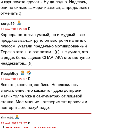
и круг почета сделать. Ну да ладно. Надеюсь,
они не сильно заморачиваются, а продолжают
отмечать :)
serge59
-
17 май 2017 22:58
Каррера не только умный, но и мудрый...все
предсказывал...игру то он выстроил на пять с
плюсом..укатали предельно мотивированный
Терек в газон...а вот потом...(((...не думал, что
в рядах болельщиков СПАРТАКА столько тупых
неадекватов...(((
RoughBoy
-
17 май 2017 22:57
Все это, конечно, заебись. Но сложилось
впечатление, что каким-то чудом доиграли
матч - толпа уже в сантиметрах от лицевой
стояла. Мое мнение - эксперимент провели и
повторять его нахуй надо.
Stemid
-
17 май 2017 22:57