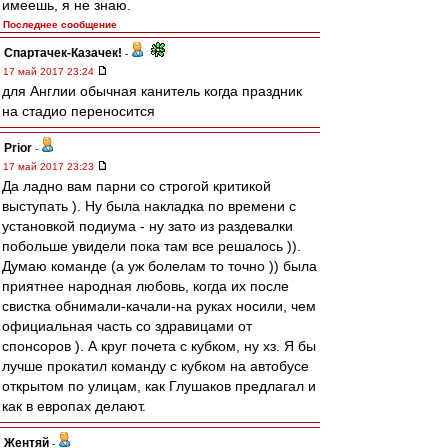
имеешь, я не знаю.
Последнее сообщение
Спартачек-Казачек!
-
17 май 2017 23:24
для Англии обычная канитель когда праздник
на стадио переносится
Prior
-
17 май 2017 23:23
Да ладно вам парни со строгой критикой
выступать ). Ну была накладка по времени с
установкой подиума - ну зато из раздевалки
побольше увидели пока там все решалось )).
Думаю команде (а уж болелам то точно )) была
приятнее народная любовь, когда их после
свистка обнимали-качали-на руках носили, чем
официальная часть со здравицами от
спонсоров ). А круг почета с кубком, ну хз. Я бы
лучше прокатил команду с кубком на автобусе
открытом по улицам, как Глушаков предлагал и
как в европах делают.
Жентяй
-