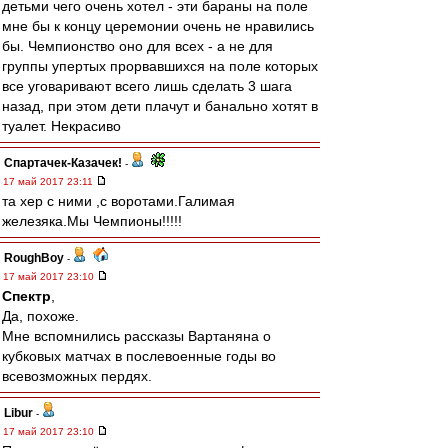
детьми чего очень хотел - эти бараны на поле
мне бы к концу церемонии очень не нравились
бы. Чемпионство оно для всех - а не для
группы упертых прорвавшихся на поле которых
все уговаривают всего лишь сделать 3 шага
назад, при этом дети плачут и банально хотят в
туалет. Некрасиво
Спартачек-Казачек!
-
17 май 2017 23:11
та хер с ними ,с воротами.Галимая
железяка.Мы Чемпионы!!!!!
RoughBoy
-
17 май 2017 23:10
Спектр
,
Да, похоже.
Мне вспомнились рассказы Вартаняна о
кубковых матчах в послевоенные годы во
всевозможных пердях.
Libur
-
17 май 2017 23:10