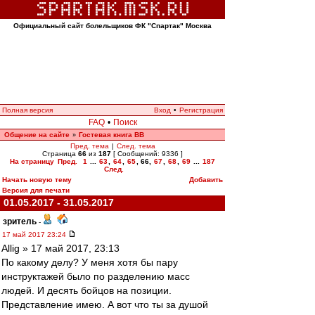
Официальный сайт болельщиков ФК "Спартак" Москва
Полная версия
Вход
•
Регистрация
FAQ
•
Поиск
Общение на сайте
Гостевая книга ВВ
»
Пред. тема
|
След. тема
Страница
66
из
187
[ Сообщений: 9336 ]
На страницу
Пред.
1
...
63
,
64
,
65
,
66
,
67
,
68
,
69
...
187
След.
Начать новую тему
Добавить
Версия для печати
01.05.2017 - 31.05.2017
зpитель
-
17 май 2017 23:24
Allig » 17 май 2017, 23:13
По какому делу? У меня хотя бы пару
инструктажей было по разделению масс
людей. И десять бойцов на позиции.
Представление имею. А вот что ты за душой