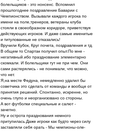
болельщиков - это нонсенс. Вспомнил
прошлогоднее поздравление Баварии с
Чемпионством. Вызывали каждого игрока по
имени на поле,тренеров, ветераны клуба
стояли в своеобразном коридоре, приветствуя
действующих игроков. И даже самые именитые
и титулованные не отказались!
Вручили Кубок, Круг почета, поздравления и тд.
В общем то Спартак получил опыт.По мне -
негативный.ибо празднование элементарно
скомкали. И болельщики тут не при чем. Они
сами растерялись - не понимали, что можно,
что нет.
Я,на месте Федуна, немедленно удалил бы
советчика это сделать от команды и вообще от
принятия решений. Спонтанно, искренне, но
очень глупо и неорганизовано со стороны.
А вот футболки специальные и салют -
зачетно.
Ну и острота празднования немного
притупилась.Даже игроки как будто через силу
заставляли себя орать - Мы чемпионы-оле-