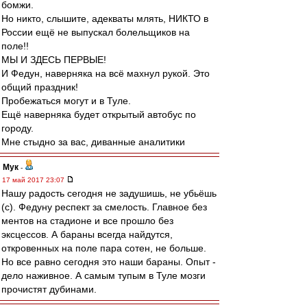
бомжи.
Но никто, слышите, адекваты млять, НИКТО в
России ещё не выпускал болельщиков на
поле!!
МЫ И ЗДЕСЬ ПЕРВЫЕ!
И Федун, наверняка на всё махнул рукой. Это
общий праздник!
Пробежаться могут и в Туле.
Ещё наверняка будет открытый автобус по
городу.
Мне стыдно за вас, диванные аналитики
Мук
-
17 май 2017 23:07
Нашу радость сегодня не задушишь, не убьёшь
(с). Федуну респект за смелость. Главное без
ментов на стадионе и все прошло без
эксцессов. А бараны всегда найдутся,
откровенных на поле пара сотен, не больше.
Но все равно сегодня это наши бараны. Опыт -
дело наживное. А самым тупым в Туле мозги
прочистят дубинами.