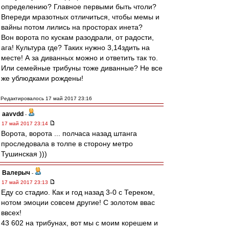
определению? Главное первыми быть чтоли?
Впереди мразотных отличиться, чтобы мемы и
вайны потом лились на просторах инета?
Вон ворота по кускам разодрали, от радости,
ага! Культура где? Таких нужно 3,14здить на
месте! А за диванных можно и ответить так то.
Или семейные трибуны тоже диванные? Не все
же ублюдками рождены!
Редактировалось 17 май 2017 23:16
aavvdd
-
17 май 2017 23:14
Ворота, ворота ... полчаса назад штанга
проследовала в толпе в сторону метро
Тушинская )))
Валерыч
-
17 май 2017 23:13
Еду со стадио. Как и год назад 3-0 с Тереком,
нотом эмоции совсем другие! С золотом ввас
ввсех!
43 602 на трибунах, вот мы с моим корешем и