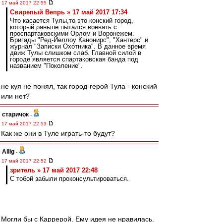
17 май 2017 22:55
Свирепый Вепрь » 17 май 2017 17:34
Что касается Тулы,то это конский город,
который раньше пытался воевать с
проспартаковскими Орлом и Воронежем.
Бригады "Ред-Йеллоу Канонирс", "Хантерс" и
журнал "Записки Охотника". В данное время
движ Тулы слишком слаб. Главной силой в
городе является спартаковская банда под
названием "Поколение".
не куя не понял, так город-герой Тула - конский
или нет?
старичок
-
17 май 2017 22:53
Как же они в Туле играть-то будут?
Allig
-
17 май 2017 22:52
зpитель » 17 май 2017 22:48
С тобой забыли проконсультироваться.
Могли бы с Каррерой. Ему идея не нравилась.