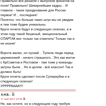
Правильно всё решили с выпуском фанатов на
поле! Правильно! Шикарнейшие кадры... И
главное - такое празднование для России
первое! И... последнее!
Понятно, что больше таких штук мы не увидим
и тем тоже будем уникальны.
Круги почета будут в следующих сезонах, а в
этом году такой бешеный, эмоциональный
СПАРТАК мог только так отметить! Только так и
не иначе!
Ворота жалко, но пускай... Тупили люди перед
церемонией - ничего страшного...Это как матчи
с КрСоветов и Ростовом - там тоже у команды
затупы были... Но в целом - всё классно! Так и
должно быть!
Круги почета сделают после Суперкубка и в
следующих сезонах!
УРРРРАААА!!!!
А.Н.Б.
-
17 май 2017 23:09
Не, как хотите, но в следующем году требую