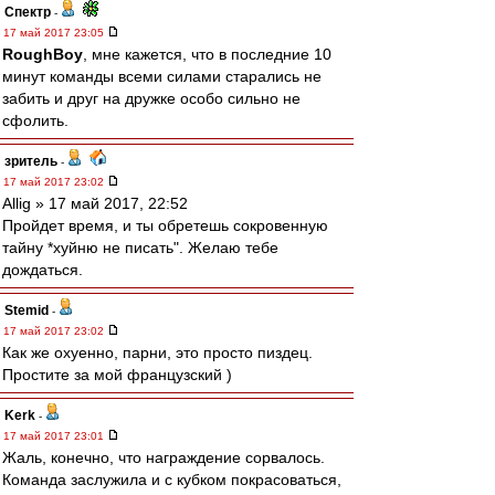
Спектр
-
17 май 2017 23:05
RoughBoy
, мне кажется, что в последние 10
минут команды всеми силами старались не
забить и друг на дружке особо сильно не
сфолить.
зpитель
-
17 май 2017 23:02
Allig » 17 май 2017, 22:52
Пройдет время, и ты обретешь сокровенную
тайну *хуйню не писать". Желаю тебе
дождаться.
Stemid
-
17 май 2017 23:02
Как же охуенно, парни, это просто пиздец.
Простите за мой французский )
Kerk
-
17 май 2017 23:01
Жаль, конечно, что награждение сорвалось.
Команда заслужила и с кубком покрасоваться,