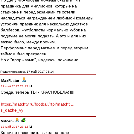
По делу что-нибудь можешь сказать? Из
праздника для миллионов, которые на
стадионе и перед экранами тв хотели
насладиться награждением любимой команды
устроили праздник для нескольких десятков
балбесов. Футболисты нормально кубок на
подиуме не могли поднять. А это и для них
важно было, между прочим.
Перформанс перед матчем и перед вторым
таймом был прекрасен.
Но с "прорывами", надеюсь, покончено.
Редактировалось 17 май 2017 23:14
MaxFactor
-
17 май 2017 23:13
Среда, теперь ТЫ - КРАСНОБЕЛАЯ!!!
https://matchtv.ru/football/rfpl/matcht ...
s_dazhe_vy
vlad45
-
17 май 2017 23:12
Конечно,разрешить выход на поле