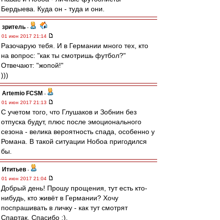
Бердыева. Куда он - туда и они.
зpитель
-
01 июн 2017 21:14
Разочарую тебя. И в Германии много тех, кто
на вопрос: "как ты смотришь футбол?"
Отвечают: "жопой!"
)))
Artemio FCSM
-
01 июн 2017 21:13
С учетом того, что Глушаков и Зобнин без
отпуска будут, плюс после эмоционального
сезона - велика вероятность спада, особенно у
Романа. В такой ситуации Нобоа пригодился
бы.
Ититьев
-
01 июн 2017 21:04
Добрый день! Прошу прощения, тут есть кто-
нибудь, кто живёт в Германии? Хочу
поспрашивать в личку - как тут смотрят
Спартак. Спасибо :).