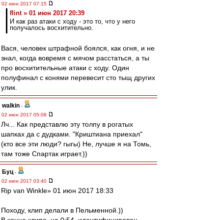
02 июн 2017 07:15
flint » 01 июн 2017 20:39
И как раз атаки с ходу - это то, что у него
получалось восхитительно.
Вася, человек штрафной боялся, как огня, и не
знал, когда вовремя с мячом расстаться, а ты
про восхитительные атаки с ходу. Один
полуфинал с конями перевесит сто тыщ других
улик.
walkin
-
02 июн 2017 05:08
Лч... Как представлю эту толпу в рогатых
шапках да с дудками. "Криштиана приехал"
(кто все эти люди? гыгы) Не, лучше я на Томь,
там тоже Спартак играет.))
Буц
-
02 июн 2017 03:40
Rip van Winkle» 01 июн 2017 18:33
Походу, клип делали в Пельменной.))