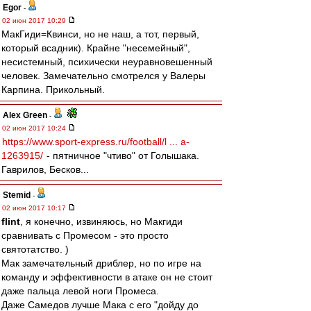
Egor
-
02 июн 2017 10:29
МакГиди=Квинси, но не наш, а тот, первый,
который всадник). Крайне "несемейный",
несистемный, психически неуравновешенный
человек. Замечательно смотрелся у Валеры
Карпина. Прикольный.
Alex Green
-
02 июн 2017 10:24
https://www.sport-express.ru/football/l ... a-
1263915/
- пятничное "чтиво" от Голышака.
Гаврилов, Бесков...
Stemid
-
02 июн 2017 10:17
flint
, я конечно, извиняюсь, но Макгиди
сравнивать с Промесом - это просто
святотатство. )
Мак замечательный дриблер, но по игре на
команду и эффективности в атаке он не стоит
даже пальца левой ноги Промеса.
Даже Самедов лучше Мака с его "дойду до