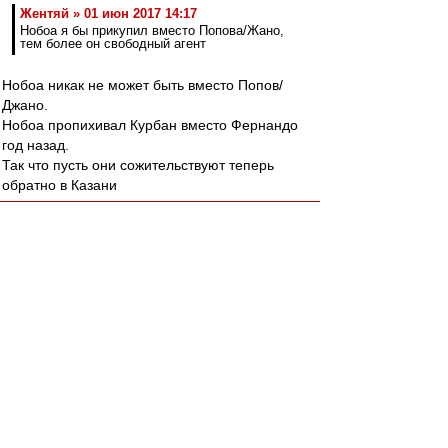
Жентяй » 01 июн 2017 14:17
Нобоа я бы прикупил вместо Попова/Жано,
тем более он свободный агент
Нобоа никак не может быть вместо Попов/
Джано.
Нобоа пропихивал Курбан вместо Фернандо
год назад.
Так что пусть они сожительствуют теперь
обратно в Казани
Eaglesias
-
01 июн 2017 20:22
altomik
, Понимаешь ли в чем фишка. Если
Домик гарантированно заполняется на 40-44
тысячи и еще в очереди тысяч 10-15 стоят, то
клубу глубоко плевать, желает ли всякий
желающий подстраивать свою личную жизнь
под расписание или нет. Найдутся другие *из
очереди* кто с удовольствием подстроит и по
большей цене :) Но опять же, при условии
большого спроса.