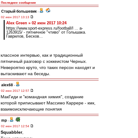
Последнее сообщение
Старый большевик
-
02 июн 2017 13:13
Alex Green » 02 июн 2017 10:24
https://www.sport-express.ru/football/l ... a-
1263915/ - пятничное "чтиво" от Голышака.
Гаврилов, Бесков...
классное интервью, как и традиционный
пятничный разговор с хоккеистом Черных.
Невероятно круто, что таких персон находят и
вытаскивают на беседы.
alex68
-
02 июн 2017 12:57
МакГиди и "командная химия", создание
которой приписывают Массимо Каррере - кмк,
взаимоисключающие понятия
mp
-
02 июн 2017 12:54
Squabbler
,