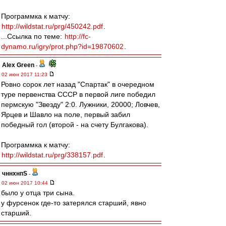
Программка к матчу:
http://wildstat.ru/prg/450242.pdf
.
...Ссылка по теме:
http://fc-
dynamo.ru/igry/prot.php?id=19870602
.
Alex Green
-
02 июн 2017 11:23
Ровно сорок лет назад "Спартак" в очередном
туре первенства СССР в первой лиге победил
пермскую "Звезду" 2:0. Лужники, 20000; Ловчев,
Ярцев и Шавло на поле, первый забил
победный гол (второй - на счету Булгакова).
Программка к матчу:
http://wildstat.ru/prg/338157.pdf
.
чннхнпS
-
02 июн 2017 10:44
было у отца три сына.
у фурсенок где-то затерялся старший, явно
старший.