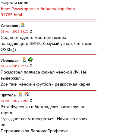
сыграли мало.
https://www.sports.ru/tribuna/blogs/ana ...
91765.html
Cтаканов
-
01 июн 2017 23:22
Седня от одного местного юзера,
нападающего ВИНК, безусый узнал, что такое
ОУКБ;))
Леонидыч
-
01 июн 2017 22:17
Посмотрел полчаса финал женской ЛЧ. Не
выдержал...
Все таки женский футбол - редкостная херня!
зpитель
-
01 июн 2017 21:58
Этот Фурсенко в Бангладеже время зря не
терял.
Чую, даст всем просраться. Начал со своих,
но...
Переживаю за ЛеонидаТрофеича.