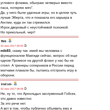
углового флажка, обыграю четверых вместо
паса, потеряю мяч".
Да, у него были удачные игры, но в целом чуть
лучше Эберта, что и показала его карьера в
Англии, куда он так стремился.
Игрок дворовый с неустойчивой психикой.
Но прикольный, черт!
flint
-
02 июн 2017 09:53
mib83
, скажу так: имей мы человека с
функционалом Макгиди сейчас, вопрос об еще
одном Промесе на другой фланг у нас бы не
стоял. А тренеры соперников в России перед
матчами плакали бы, пытаясь отстроить игру в
обороне.
irod sm
-
02 июн 2017 08:59
Не, ну то, что Арнольдыч заслуженный Гобсек,
это давно известно.
За это речи нет.
А вот в том, чтобы публично объявить ему и