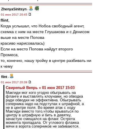
ZhenyaSinitsyn
-
01 июн 2017 20:45
flint
,
Когда услышал, что Нобоа свободный агент,
схемка с ним на месте Глушакова и с Денисом
выше на месте Попова
красиво нарисовалась)
Если на место Попова найдут второго
Промеса,
то, конечно, нашу тройку в центре разбивать ни
к чему
flint
-
01 июн 2017 20:39
Свирепый Вепрь » 01 июн 2017 15:03
Макгиди мог кого угодно обыгрывать на
фланге и выставлять клоунами, но обводка
ради обводки не эффективна. Обыгрывать
соперника надо на подступах к штрафной, а
не в центре поля. Во время атак с ходу
Макгиди вместо того,чтобы врываться по
центру в штрафную и бить в девятку,
зачастую смещался на фланг. Острота
момента пропадала. От углового флажка
мячи в ворота соперников не забиваются.