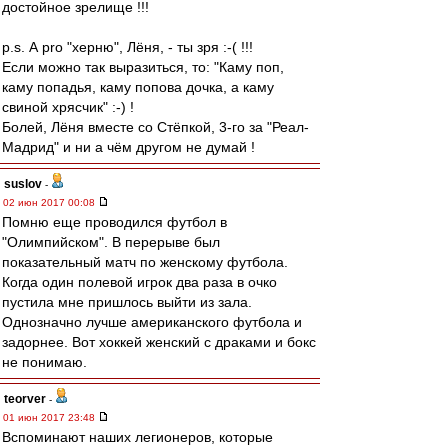
достойное зрелище !!!
p.s. А pro "херню", Лёня, - ты зря :-( !!!
Если можно так выразиться, то: "Каму поп,
каму попадья, каму попова дочка, а каму
свиной хрясчик" :-) !
Болей, Лёня вместе со Стёпкой, 3-го за "Реал-
Мадрид" и ни а чём другом не думай !
suslov
-
02 июн 2017 00:08
Помню еще проводился футбол в
"Олимпийском". В перерыве был
показательный матч по женскому футбола.
Когда один полевой игрок два раза в очко
пустила мне пришлось выйти из зала.
Однозначно лучше американского футбола и
задорнее. Вот хоккей женский с драками и бокс
не понимаю.
teorver
-
01 июн 2017 23:48
Вспоминают наших легионеров, которые