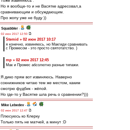
Тоже извиняюсь .
Но я вообще-то и не Васятке адресовал,а
сравнивающим и обсуждающим.
Про жопу уже не буду ))
Squabbler
-
02 июн 2017 12:50
Stemid » 02 июн 2017 10:17
я конечно, извиняюсь, но Макгиди сравнивать
с Промесом - это просто святотатство. )
mp » 02 июн 2017 12:45
Мак и Промес абсолютно разные типажи.
Я дико прям вот извиняюсь. Наверно
сокнижников читаю тем же местом, каким
смотрю фудбик - жёпой.
Но где-то у Васятке шла речь о сравнении?)))
Mike Lebedev
-
02 июн 2017 12:47
Плюсуюсь ко Клерку
Только пять не матчей, а минут :D