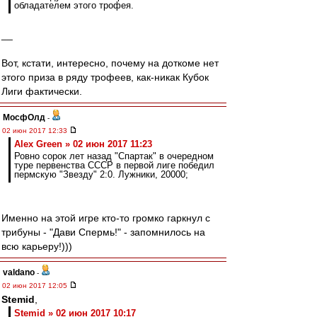
обладателем этого трофея.
__
Вот, кстати, интересно, почему на доткоме нет
этого приза в ряду трофеев, как-никак Кубок
Лиги фактически.
МосфОлд
-
02 июн 2017 12:33
Alex Green » 02 июн 2017 11:23
Ровно сорок лет назад "Спартак" в очередном
туре первенства СССР в первой лиге победил
пермскую "Звезду" 2:0. Лужники, 20000;
Именно на этой игре кто-то громко гаркнул с
трибуны - "Дави Спермь!" - запомнилось на
всю карьеру!)))
valdano
-
02 июн 2017 12:05
Stemid
,
Stemid » 02 июн 2017 10:17