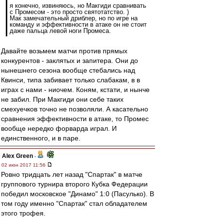
я конечно, извиняюсь, но Макгиди сравнивать
с Промесом - это просто святотатство. )
Мак замечательный дриблер, но по игре на
команду и эффективности в атаке он не стоит
даже пальца левой ноги Промеса.
Давайте возьмем матчи против прямых
конкурентов - заклятых и запитера. Они до
нынешнего сезона вообще стебались над
Квинси, типа забивает только слабакам, в в
играх с нами - ниочем. Коням, кстати, и нынче
не забил. При Макгиди они себе таких
смехуечков точно не позволяли. А касательно
сравнения эффективности в атаке, то Промес
вообще нередко форварда играл. И
единственного, и в паре.
Alex Green
-
02 июн 2017 11:56
Ровно тридцать лет назад "Спартак" в матче
группового турнира второго Кубка Федерации
победил московское "Динамо" 1:0 (Пасулько). В
том году именно "Спартак" стал обладателем
этого трофея.