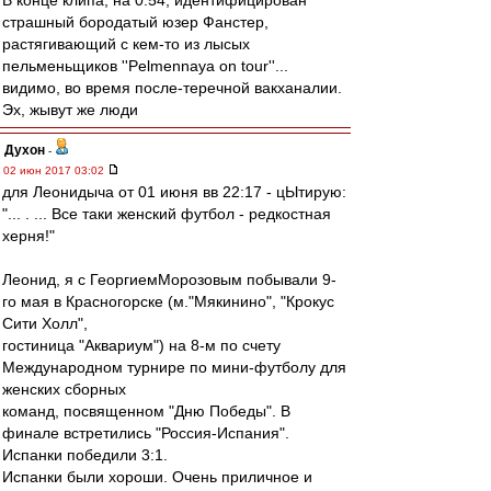
В конце клипа, на 0:54, идентифицирован
страшный бородатый юзер Фанстер,
растягивающий с кем-то из лысых
пельменьщиков ''Pelmennaya on tour''...
видимо, во время после-теречной вакханалии.
Эх, жывут же люди
Духон
-
02 июн 2017 03:02
для Леонидыча от 01 июня вв 22:17 - цЫтирую:
"... . ... Все таки женский футбол - редкостная
херня!"
Леонид, я с ГеоргиемМорозовым побывали 9-
го мая в Красногорске (м."Мякинино", "Крокус
Сити Холл",
гостиница "Аквариум") на 8-м по счету
Международном турнире по мини-футболу для
женских сборных
команд, посвященном "Дню Победы". В
финале встретились "Россия-Испания".
Испанки победили 3:1.
Испанки были хороши. Очень приличное и