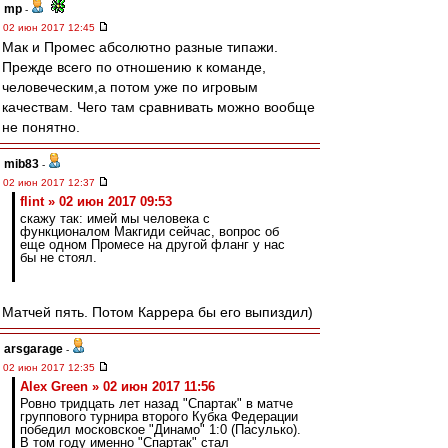
mp
-
02 июн 2017 12:45
Мак и Промес абсолютно разные типажи.
Прежде всего по отношению к команде,
человеческим,а потом уже по игровым
качествам. Чего там сравнивать можно вообще
не понятно.
mib83
-
02 июн 2017 12:37
flint » 02 июн 2017 09:53
скажу так: имей мы человека с
функционалом Макгиди сейчас, вопрос об
еще одном Промесе на другой фланг у нас
бы не стоял.
Матчей пять. Потом Каррера бы его выпиздил)
arsgarage
-
02 июн 2017 12:35
Alex Green » 02 июн 2017 11:56
Ровно тридцать лет назад "Спартак" в матче
группового турнира второго Кубка Федерации
победил московское "Динамо" 1:0 (Пасулько).
В том году именно "Спартак" стал