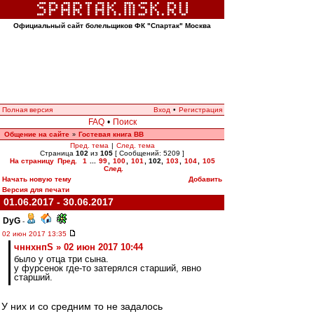
Официальный сайт болельщиков ФК "Спартак" Москва
Полная версия
Вход
•
Регистрация
FAQ
•
Поиск
Общение на сайте
Гостевая книга ВВ
»
Пред. тема
|
След. тема
Страница
102
из
105
[ Сообщений: 5209 ]
На страницу
Пред.
1
...
99
,
100
,
101
,
102
,
103
,
104
,
105
След.
Начать новую тему
Добавить
Версия для печати
01.06.2017 - 30.06.2017
DyG
-
02 июн 2017 13:35
чннхнпS » 02 июн 2017 10:44
было у отца три сына.
у фурсенок где-то затерялся старший, явно
старший.
У них и со средним то не задалось