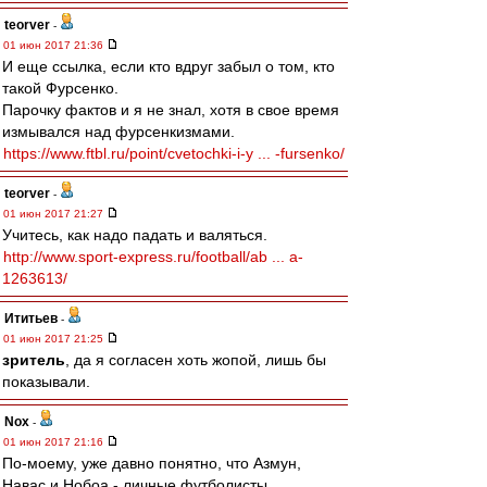
teorver
-
01 июн 2017 21:36
И еще ссылка, если кто вдруг забыл о том, кто
такой Фурсенко.
Парочку фактов и я не знал, хотя в свое время
измывался над фурсенкизмами.
https://www.ftbl.ru/point/cvetochki-i-y ... -fursenko/
teorver
-
01 июн 2017 21:27
Учитесь, как надо падать и валяться.
http://www.sport-express.ru/football/ab ... a-
1263613/
Ититьев
-
01 июн 2017 21:25
зpитель
, да я согласен хоть жопой, лишь бы
показывали.
Nox
-
01 июн 2017 21:16
По-моему, уже давно понятно, что Азмун,
Навас и Нобоа - личные футболисты