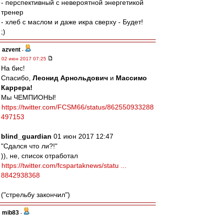
- перспективный с невероятной энергетикой
тренер
- хлеб с маслом и даже икра сверху - Будет!
;)
azvent
-
02 июн 2017 07:25
На бис!
Спасибо,
Леонид Арнольдович
и
Массимо
Каррера!
Мы ЧЕМПИОНЫ!
https://twitter.com/FCSM66/status/862550933288
497153
blind_guardian
01 июн 2017 12:47
"Сдался что ли?!"
)), не, список отработал
https://twitter.com/fcspartaknews/statu ...
8842938368
("стрельбу закончил")
mib83
-