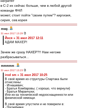
негритят
в С-2 их сейчас больше, чем в любой другой
команде ФНЛ
может, стоит пойти "своим путем"? киргизия,
сирия, сев.корея
mwg
-
31 июл 2017 13:29
Йося » 31 июл 2017 12:11
АДАМ МАХЕР!
Зачем же сразу НАХЕР?!! Нам негоже
разбрасываться...
mmmmm
-
31 июл 2017 13:23
irod sm » 31 июл 2017 10:25
В своё время из структуры Спартака были
отчислены:
- Игнашевич;
- Братья Комбаровы; ( хорошо, что вернули)
- Братья Миранчуки;
Или из-за технической недооснащенности или
физической немощи.
В своё время упустили и не поверили в:
- Погребняка;