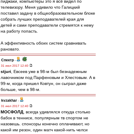
пиджаки, компьютеры это я всё видел по
телевизору. Меня удивило что Галицкий
поставил задачу в общеобразовательном блоке
собрать лучших преподавателей края для
детей и сами преподаватели стремятся к нему
на работу попасть.
А эффективность обоих систем сравнивать
рановато.
Спектр
-
31 июл 2017 12:40
stjuri
, Евсеев уже в 98-м был безнадежным
лавочником под Парфеновым и Хлестовым. А в
99-м, когда пришел Ковтун, он сыграл даже
больше, чем в 98-м.
kvzakhar
-
31 июл 2017 12:40
МОСФОЛД
, всегда удивлялся откуда столько
бабок в теннисе, популярным тв спортом не
назовешь. спонсоры конечно оплачивают, но
какой им резон, один матч какой-нить челси