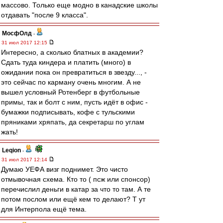
массово. Только еще модно в канадские школы
отдавать "после 9 класса".
МосфОлд
-
31 июл 2017 12:15
Интересно, а сколько блатных в академии?
Сдать туда киндера и платить (много) в
ожидании пока он превратиться в звезду..., -
это сейчас по карману очень многим. А не
вышел условный Ротенберг в футбольные
примы, так и болт с ним, пусть идёт в офис -
бумажки подписывать, кофе с тульскими
пряниками хряпать, да секретарш по углам
жать!
Leqion
-
31 июл 2017 12:14
Думаю УЕФА визг поднимет. Это чисто
отмывочная схема. Кто то ( псж или спонсор)
перечислил деньги в катар за что то там. А те
потом послом или ещё кем то делают? Т ут
для Интерпола ещё тема.