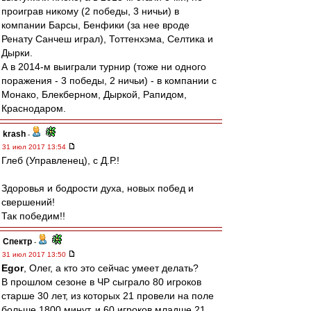
проиграв никому (2 победы, 3 ничьи) в
компании Барсы, Бенфики (за нее вроде
Ренату Санчеш играл), Тоттенхэма, Селтика и
Дырки.
А в 2014-м выиграли турнир (тоже ни одного
поражения - 3 победы, 2 ничьи) - в компании с
Монако, Блекберном, Дыркой, Рапидом,
Краснодаром.
krash
-
31 июл 2017 13:54
Глеб (Управленец), с Д.Р.!
Здоровья и бодрости духа, новых побед и
свершений!
Так победим!!
Спектр
-
31 июл 2017 13:50
Egor
, Олег, а кто это сейчас умеет делать?
В прошлом сезоне в ЧР сыграло 80 игроков
старше 30 лет, из которых 21 провели на поле
больше 1800 минут, и 60 игроков младше 21