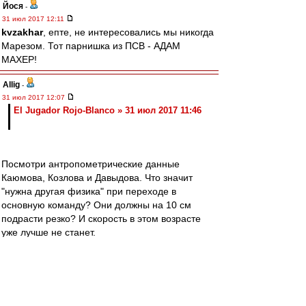
Йося
-
31 июл 2017 12:11
kvzakhar
, епте, не интересовались мы никогда
Марезом. Тот парнишка из ПСВ - АДАМ
МАХЕР!
Allig
-
31 июл 2017 12:07
El Jugador Rojo-Blanco » 31 июл 2017 11:46
Посмотри антропометрические данные
Каюмова, Козлова и Давыдова. Что значит
"нужна другая физика" при переходе в
основную команду? Они должны на 10 см
подрасти резко? И скорость в этом возрасте
уже лучше не станет.
Все (почти все) наши выпускники, "на которых
возлагали большие надежды" хороши для
резвой игры в центре поля на чистых мячах.
Видимо, это - реальность в которой живет
Акдемия. Исходя из нее осуществляется