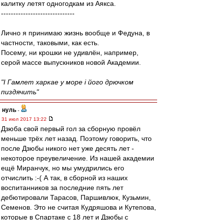
калитку летят одногодкам из Аякса.
------------------------------
Лично я принимаю жизнь вообще и Федуна, в
частности, таковыми, как есть.
Посему, ни крошки не удивлён, например,
серой массе выпускников новой Академии.
"I Гамлeт харкаe у море i його дрючком
пиздячить"
нуль
-
31 июл 2017 13:22
Дзюба свой первый гол за сборную провёл
меньше трёх лет назад. Поэтому говорить, что
после Дзюбы никого нет уже десять лет -
некоторое преувеличение. Из нашей академии
ещё Миранчук, но мы умудрились его
отчислить :-( А так, в сборной из наших
воспитанников за последние пять лет
дебютировали Тарасов, Паршивлюк, Кузьмин,
Семенов. Это не считая Кудряшова и Кутепова,
которые в Спартаке с 18 лет и Дзюбы с