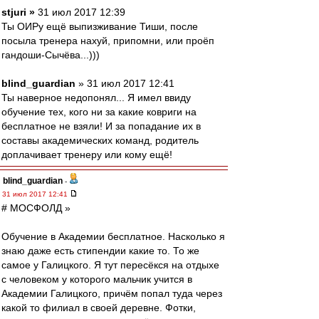
stjuri »
31 июл 2017 12:39
Ты ОИРу ещё выпизживание Тиши, после
посыла тренера нахуй, припомни, или проёп
гандоши-Сычёва...)))
blind_guardian
» 31 июл 2017 12:41
Ты наверное недопонял... Я имел ввиду
обучение тех, кого ни за какие ковриги на
бесплатное не взяли! И за попадание их в
составы академических команд, родитель
доплачивает тренеру или кому ещё!
blind_guardian
-
31 июл 2017 12:41
# МОСФОЛД »
Обучение в Академии бесплатное. Насколько я
знаю даже есть стипендии какие то. То же
самое у Галицкого. Я тут пересёкся на отдыхе
с человеком у которого мальчик учится в
Академии Галицкого, причём попал туда через
какой то филиал в своей деревне. Фотки,