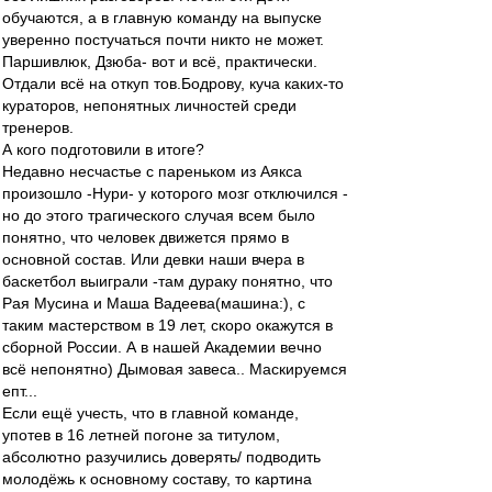
обучаются, а в главную команду на выпуске
уверенно постучаться почти никто не может.
Паршивлюк, Дзюба- вот и всё, практически.
Отдали всё на откуп тов.Бодрову, куча каких-то
кураторов, непонятных личностей среди
тренеров.
А кого подготовили в итоге?
Недавно несчастье с пареньком из Аякса
произошло -Нури- у которого мозг отключился -
но до этого трагического случая всем было
понятно, что человек движется прямо в
основной состав. Или девки наши вчера в
баскетбол выиграли -там дураку понятно, что
Рая Мусина и Маша Вадеева(машина:), с
таким мастерством в 19 лет, скоро окажутся в
сборной России. А в нашей Академии вечно
всё непонятно) Дымовая завеса.. Маскируемся
епт...
Если ещё учесть, что в главной команде,
употев в 16 летней погоне за титулом,
абсолютно разучились доверять/ подводить
молодёжь к основному составу, то картина