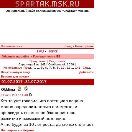
Официальный сайт болельщиков ФК "Спартак" Москва
Полная версия
Вход
•
Регистрация
FAQ
•
Поиск
Общение на сайте
Гостевая книга ВВ
»
Пред. тема
|
След. тема
Страница
8
из
142
[ Сообщений: 7056 ]
На страницу
Пред.
1
...
5
,
6
,
7
,
8
,
9
,
10
,
11
...
142
След.
Начать новую тему
Добавить
Версия для печати
01.07.2017 -31.07.2017
Olddima
-
31 июл 2017 14:40
Кто-то уже говорил, что потенциал пацана
можно определить только в моменте, и
предвидеть возможное благоприятное
развитие и возможный потенциал.
А что будет за 10 лет роста, да кто же его знает.
Последнее сообщение