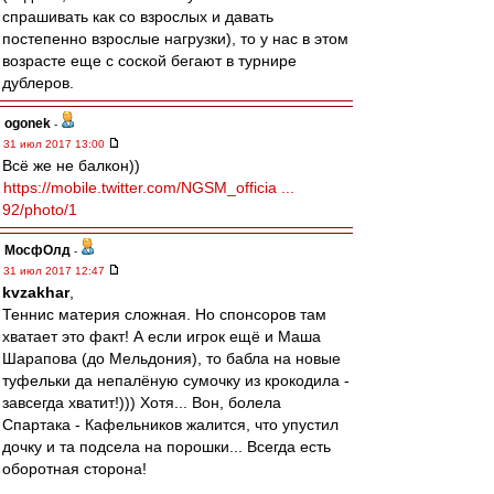
спрашивать как со взрослых и давать
постепенно взрослые нагрузки), то у нас в этом
возрасте еще с соской бегают в турнире
дублеров.
ogonek
-
31 июл 2017 13:00
Всё же не балкон))
https://mobile.twitter.com/NGSM_officia ...
92/photo/1
МосфОлд
-
31 июл 2017 12:47
kvzakhar
,
Теннис материя сложная. Но спонсоров там
хватает это факт! А если игрок ещё и Маша
Шарапова (до Мельдония), то бабла на новые
туфельки да непалёную сумочку из крокодила -
завсегда хватит!))) Хотя... Вон, болела
Спартака - Кафельников жалится, что упустил
дочку и та подсела на порошки... Всегда есть
оборотная сторона!