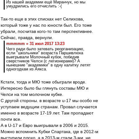
Из нашей академии ещё Миранчук, но мы
умудрились его отчислить :-(
Так-то еще в этих списках нет Селихова,
который тоже у нас по юности был. Его тоже
убрали, посчитав кого-то там перспективнее.
Сейчас, правда, вернули.
mmmmm » 31 июл 2017 13:23
Чего ради было затевать реорганизацию,
если "школьники" возраста Паршивлюка
выигрывали Молочный кубок, победив
сверстников Челси (с легионерами)? А
нынешние "академики" в одну калитку летят
одногодкам из Аякса.
Кстати, тогда и МЮ тоже обыграли вроде.
Интересно было бы глянуть составы МЮ и
Челси на том молочном кубке.
С другой стороны. в возрасте u-17 мы особо не
уступаем ведущим странам. Провал случается
именно в возрасте 17-19 лет. Там пропадают
почти все.
А в U-17 и Евро выигрывали в 2006 и 2015.
Можно вспомнить Кубки Спартака, где в 2012-м
выступили плохо, а в 2013-м стали 3-ми, не