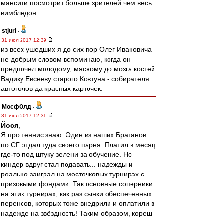
мансити посмотрит больше зрителей чем весь
вимбледон.
stjuri
-
31 июл 2017 12:39
из всех ушедших я до сих пор Олег Ивановича
не добрым словом вспоминаю, когда он
предпочел молодому, мясному до мозга костей
Вадику Евсееву старого Ковтуна - собирателя
автоголов да красных карточек.
МосфОлд
-
31 июл 2017 12:31
Йося
,
Я про теннис знаю. Один из наших Братанов
по СГ отдал туда своего парня. Платил в месяц
где-то под штуку зелени за обучение. Но
киндер вдруг стал подавать... надежды и
реально заиграл на местечковых турнирах с
призовыми фондами. Так основные соперники
на этих турнирах, как раз сынки обеспеченных
перенсов, которых тоже внедрили и оплатили в
надежде на звёздность! Таким образом, кореш,