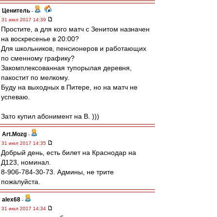
Ценитель
-
31 июл 2017 14:39
Простите, а для кого матч с Зенитом назначен
на воскресенье в 20:00?
Для школьников, пенсионеров и работающих
по сменному графику?
Закомплексованная тупорылая деревня,
пакостит по мелкому.
Буду на выходных в Питере, но на матч не
успеваю.
Зато купил абонимент на B. )))
Art.Mozg
-
31 июл 2017 14:35
Добрый день, есть билет на Краснодар на
Д123, номинал.
8-906-784-30-73. Админы, не трите
пожалуйста.
alex68
-
31 июл 2017 14:34