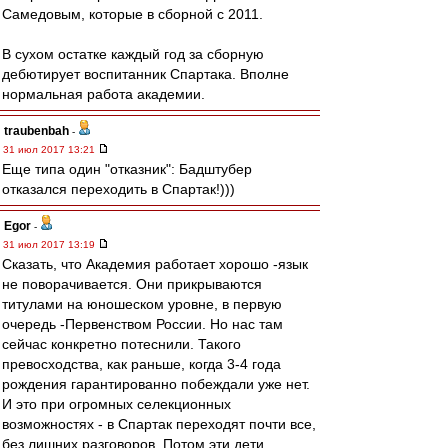
Самедовым, которые в сборной с 2011.
В сухом остатке каждый год за сборную
дебютирует воспитанник Спартака. Вполне
нормальная работа академии.
traubenbah
-
31 июл 2017 13:21
Еще типа один "отказник": Бадштубер
отказался переходить в Спартак!)))
Egor
-
31 июл 2017 13:19
Сказать, что Академия работает хорошо -язык
не поворачивается. Они прикрываются
титулами на юношеском уровне, в первую
очередь -Первенством России. Но нас там
сейчас конкретно потеснили. Такого
превосходства, как раньше, когда 3-4 года
рождения гарантированно побеждали уже нет.
И это при огромных селекционных
возможностях - в Спартак переходят почти все,
без лишних разговоров. Потом эти дети