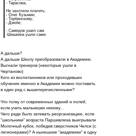
- Тарасова;
Не захотели платить:
- Олег Кузьмин;
- Торбинскому;
- Дзюбе;
- Самедов ушел сам.
-Шишкина ушли сами.
А дальше?
А дальше Школу преобразовали в Академию.
Выгнали тренеров (некоторые ушли в
Чертаново)
Кого из воспитанников или проходивших
обучение именно в Академии можно поставить
в один ряд с вышеперечисленными?
Что толку от современных зданий и полей,
если учить мальчишек некому...
Чего ради было затевать реорганизацию, если
"школьники" возраста Паршивлюка выигрывали
Молочный кубок, победив сверстников Челси (с
легионерами)? А нынешние "академики" в одну