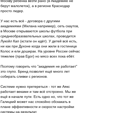
Москву ребёнка везти рано (в Академию не
берут малолеток), а в регионе Краснодар
просто лидер.
У нас есть всё - договора с другими
академиями (Милана например), сеть скаутов,
в Москве открываются школы футбола при
среднеобразовательных школах, проводится
Лукойл Кап (кстати он идёт). У детей всё есть,
ни как при Духоне когда они жили в гостинице
Колос и ели доширак. На уровне России сейчас
тяжелее (прав Egor) но мясо всех пока ебёт.
Поэтому говорить что "академия не работает"
это глупо. Бренд позволит ещё много лет
собирать сливки с регионов.
Системе нужно претереться - тот же Аякс
работает веками и там всё отстроено. Мы же
ещё в начале пути. Есть одно но, что тот же
Галицкий может нас спокойно обскакать в
плане эффективности и скорости настройки
системы на результат.