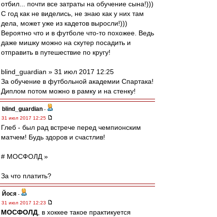
отбил... почти все затраты на обучение сына!)))
С год как не виделись, не знаю как у них там
дела, может уже из кадетов выросли!)))
Вероятно что и в футболе что-то похожее. Ведь
даже мишку можно на скутер посадить и
отправить в путешествие по кругу!
blind_guardian » 31 июл 2017 12:25
За обучение в футбольной академии Спартака!
Диплом потом можно в рамку и на стенку!
blind_guardian
-
31 июл 2017 12:25
Глеб - был рад встрече перед чемпионским
матчем! Будь здоров и счастлив!
# МОСФОЛД »
За что платить?
Йося
-
31 июл 2017 12:23
МОСФОЛД
, в хоккее такое практикуется