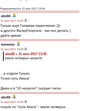
Редактировалось 31 июл 2017 13:48
alex68
-
31 июл 2017 13:42
Гунько ещё Газзаева переплюнет )))
а другого ВалерГеоргича - как нех делать )
дайте время
mmmmm
-
31 июл 2017 13:36
alex68 » 31 июл 2017 13:30
взяли четверых негритят
...и отдали Гунько.
Точно путь Аякса!
Дима и в "10 негритят" сыграет легко.
alex68
-
31 июл 2017 13:30
пошли по "пути Аякса" - взяли четверых