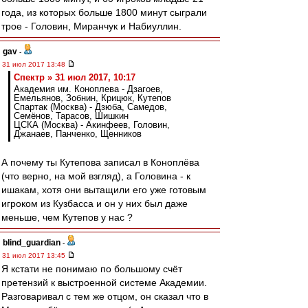
года, из которых больше 1800 минут сыграли
трое - Головин, Миранчук и Набиуллин.
gav
-
31 июл 2017 13:48
Спектр » 31 июл 2017, 10:17
Академия им. Коноплева - Дзагоев,
Емельянов, Зобнин, Крицюк, Кутепов
Спартак (Москва) - Дзюба, Самедов,
Семёнов, Тарасов, Шишкин
ЦСКА (Москва) - Акинфеев, Головин,
Джанаев, Панченко, Щенников
А почему ты Кутепова записал в Коноплёва
(что верно, на мой взгляд), а Головина - к
ишакам, хотя они вытащили его уже готовым
игроком из Кузбасса и он у них был даже
меньше, чем Кутепов у нас ?
blind_guardian
-
31 июл 2017 13:45
Я кстати не понимаю по большому счёт
претензий к выстроенной системе Академии.
Разговаривал с тем же отцом, он сказал что в